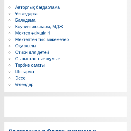
Авторлық бағдарлама
Ұстаздарға
Баяндама
Коучинг жоспары, МДЖ
Мектеп әкімшілігі
Мектептен тыс мекемелер
Оқу жылы
Стихи для детей
Сыныптан тыс жұмыс
Тәрбие сағаты
Шығарма
Эссе
Өлеңдер