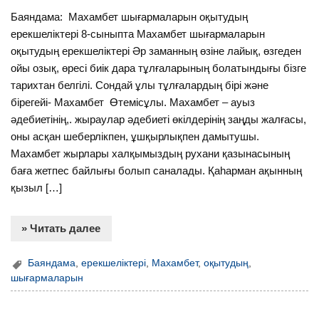
Баяндама: Махамбет шығармаларын оқытудың
ерекшеліктері 8-сыныпта Махамбет шығармаларын
оқытудың ерекшеліктері Әр заманның өзіне лайық, өзгеден
ойы озық, өресі биік дара тұлғаларының болатындығы бізге
тарихтан белгілі. Сондай ұлы тұлғалардың бірі және
бірегейі- Махамбет Өтемісұлы. Махамбет – ауыз
әдебиетінің,. жыраулар әдебиеті өкілдерінің заңды жалғасы,
оны асқан шеберлікпен, ұшқырлықпен дамытушы.
Махамбет жырлары халқымыздың рухани қазынасының
баға жетпес байлығы болып саналады. Қаһарман ақынның
қызыл […]
» Читать далее
Баяндама
,
ерекшеліктері
,
Махамбет
,
оқытудың
,
шығармаларын