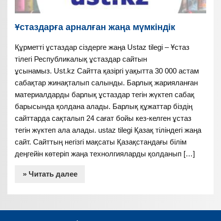
Ұстаздарға арналған жаңа мүмкіндік
Құрметті ұстаздар сіздерге жаңа Ustaz tilegi – Ұстаз
тілегі Республикалық ұстаздар сайтын
ұсынамыз. Ust.kz Сайтта қазіргі уақытта 30 000 астам
сабақтар жинақталып салынды. Барлық жарияланған
материалдарды барлық ұстаздар тегін жүктеп сабақ
барысында қолдана алады. Барлық құжаттар біздің
сайттарда сақталып 24 сағат бойы кез-келген ұстаз
тегін жүктеп ала алады. ustaz tilegi Қазақ тіліндегі жаңа
сайт. Сайттың негізгі мақсаты Қазақстандағы білім
деңгейін көтеріп жаңа технолгияларды қолданып […]
» Читать далее