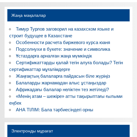
Жаңа мақалалар
Тимур Турлов заговорил на казахском языке и
строит будущее в Казахстане
Особенности расчета биржевого курса юаня
Подсолнухи в букете: значение и символика
Ұстаздарға арналған жаңа мүмкіндік
Сертификаттарды қалай тегін алуға болады? Тегін
сертификаттар мұғалімдерге
Жаңғақтың балаларға пайдасын біле жүріңіз
Балаларды жарнамадан алыс ұстаңыздар
Африкадағы балалар неліктен тез жетіледі?
«Менің атам – шежіре» атты тақырыптағы ғылыми
еңбек
АНА ТІЛІМ: Бала тәрбиесіндегі орны
Электронды мұрағат