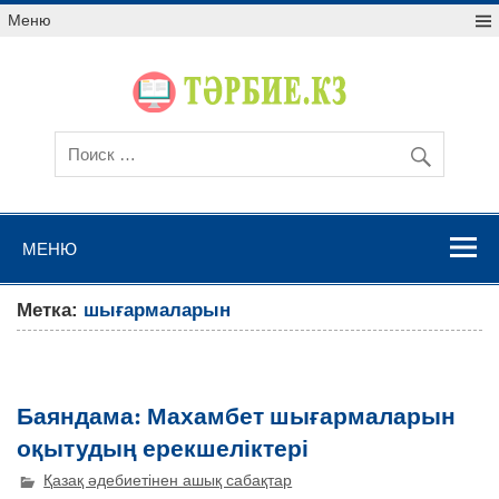
Меню
МЕНЮ
Метка:
шығармаларын
Баяндама: Махамбет шығармаларын
оқытудың ерекшеліктері
Қазақ әдебиетінен ашық сабақтар