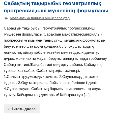
Сабақтың тақырыбы: геометриялық
прогрессия,n-ші мүшесінің формуласы
Математика пәнінен ашық сабақтар
Сабақтың тақырыбы: геометриялық прогрессия,n-ші
мүшесінің формуласы Сабақтың мақсаты:геометриялық
прогрессия ұғымымен танысу,n-ші мүшесінің формуласын
білу,есептер шығаруға қолдана білу; оқушылардың
логикалық ойлау қабілетін,зейіні мен зердесін дамыту;
дұрыс және нақты жауап беруге,тиянақтылыққа тәрбиелеу.
Сабақтың типі:Жаңа білімді меңгерту сабағы. Сабақтың
түрі:саяхат сабақ. Сабақтың әдіс-тәсілдері:
1.Салыстыру,ұжымдық жұмыс. 2.Оқушылардың жеке
ізденісі. 3.Оқу материалы бойынша өз бетінше ізденісі.
4.Сұрақ-жауап. Сабақтың барысы:психологиялық ахуал
туғызу. Қайырлы таң достарым! Қайырлы күн […]
» Читать далее