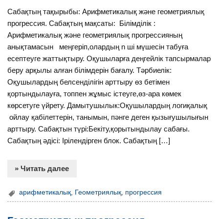
Сабақтың тақырыбы: Арифметикалық және геометриялық
прогрессия. Сабақтың мақсаты: Білімділік :
Арифметикалық және геометриялық прогрессияның
анықтамасын меңгеріп,олардың n ші мүшесін табуға
есептеуге жаттықтыру. Оқушыларға деңгейлік тапсырмалар
беру арқылы алған білімдерін бағалу. Тәрбиелік:
Оқушылардың белсенділігін арттыру өз бетімен
қортындылауға, топпен жұмыс істеуге,өз-ара көмек
көрсетуге үйрету. Дамытушылык:Оқушылардың логиқалық
ойлау қабілеттерін, танымын, пәнге деген қызығушылығын
арттыру. Сабақтын түрі:Бекіту,қорытындылау сабағы.
Сабақтың әдісі: Ірілендірген блок. Сабақтың […]
» Читать далее
арифметикалық
,
Геометриялық
,
прогрессия