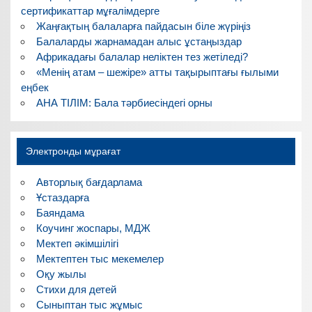
сертификаттар мұғалімдерге
Жаңғақтың балаларға пайдасын біле жүріңіз
Балаларды жарнамадан алыс ұстаңыздар
Африкадағы балалар неліктен тез жетіледі?
«Менің атам – шежіре» атты тақырыптағы ғылыми
еңбек
АНА ТІЛІМ: Бала тәрбиесіндегі орны
Электронды мұрағат
Авторлық бағдарлама
Ұстаздарға
Баяндама
Коучинг жоспары, МДЖ
Мектеп әкімшілігі
Мектептен тыс мекемелер
Оқу жылы
Стихи для детей
Сыныптан тыс жұмыс