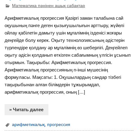
Математика пәнінен ашық сабақтар
Арифметикалық прогрессия Қазіргі заман талабына сай
оқушының пәнге деген қызығушылығын арттыру, жүйелі
ойлау қабілетін дамыту үшін мұғалімнің ізденісі жоғары
деңгейде болу керек. Оқыту технологиясының әдістерін
түрлендіре қолдану әр мұғалімнің өз шеберлігі. Деңгейлеп
оқыту әдісін қолданып өткізген сабағымның үлгісін ұсынып
отырмын. Тақырыбы: Арифметикалық прогрессия.
Арифметикалық прогрессияның n-інші мүшесінің
формуласы. Мақсаты: 1. Оқушылардың сандар тізбегі
тақырыбынан алған білімдерін тұжырымдап,
арифметикалық прогрессия, оның […]
» Читать далее
арифметикалық
,
прогрессия