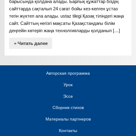
барысында қолдана алады. Барлық құжаттар біздің
сайттарда сақталып 24 сағат бойы кез-келген ұстаз
тегін жүктеп ала алады. ustaz tilegi Қазақ тіліндегі жаңа
сайт. Сайттың негізгі мақсаты Қазақстандағы білім
деңгейін көтеріп жаңа технолгияларды қолданып […]
» Читать далее
Авторская программа
Урок
Эссе
Сборник стихов
Материалы партнеров
Контакты