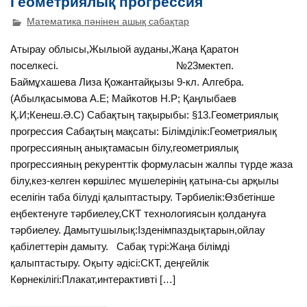
Геометриялық прогрессия
Математика пәнінен ашық сабақтар
Атырау облысы,Жылыой ауданы,Жаңа Қаратон
поселкесі. №23мектеп.
Баймұхашева Лиза Қожантайқызы 9-кл. Алгебра.
(Абылқасымова А.Е; Майкотов Н.Р; Қаңлыбаев
Қ.И;Кенеш.Ә.С) Сабақтың тақырыбы: §13.Геометриялық
прогрессия Сабақтың мақсаты: Білімділік:Геометриялық
прогрессияның анықтамасын білу,геометриялық
прогрессияның рекуренттік формуласын жалпы түрде жаза
білу,кез-келген көршілес мүшелерінің қатына-сы арқылы
еселігін таба білуді қалыптастыру. Тәрбиелік:Өзбетінше
еңбектенуге тәрбиелеу,СКТ технологиясын қолдануға
тәрбиелеу. Дамытушылық:Ізденімпаздықтарын,ойлау
қабілеттерін дамыту. Сабақ түрі:Жаңа білімді
қалыптастыру. Оқыту әдісі:СКТ, деңгейлік
Көрнекілігі:Плакат,интерактивті […]