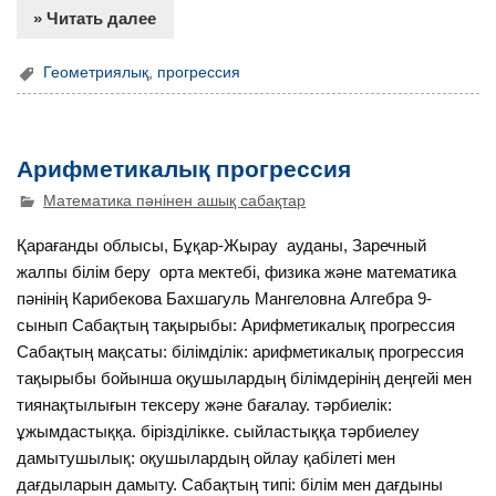
» Читать далее
Геометриялық
,
прогрессия
Арифметикалық прогрессия
Математика пәнінен ашық сабақтар
Қарағанды облысы, Бұқар-Жырау ауданы, Заречный
жалпы білім беру орта мектебі, физика және математика
пәнінің Карибекова Бахшагуль Мангеловна Алгебра 9-
сынып Сабақтың тақырыбы: Арифметикалық прогрессия
Сабақтың мақсаты: білімділік: арифметикалық прогрессия
тақырыбы бойынша оқушылардың білімдерінің деңгейі мен
тиянақтылығын тексеру және бағалау. тәрбиелік:
ұжымдастыққа. бірізділікке. сыйластыққа тәрбиелеу
дамытушылық: оқушылардың ойлау қабілеті мен
дағдыларын дамыту. Сабақтың типі: білім мен дағдыны