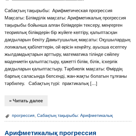
Сабақтың тақырыбы: Арифметическая прогрессия
Мақсаты: Білімділік мақсаты: Арифметикалық прогрессия
тақырыбы бойынша алған білімдерін тексеру, меңгерген
теориялық білімдерін бір жүйеге келтіру, қалыптасқан
дағдыларын бекіту Дамытушылық мақсаты: Оқушылардың
логикалық қабілеттерін, ой өрісін кеңейту, ауызша есептеу
жылдамдықтарын арттыру, математика тілінде сөйлеу
мәдениетін қалыптастыру, қажетті білім, білік, іскерлік
дағдыларын қалыптастыру. Тәрбиелік мақсаты: Өмірдің
барлық саласында белсенді, жан-жақты болатын тұлғаны
тәрбилеу. Сабақтың түрі: практикалық […]
» Читать далее
прогрессия
,
Сабақтың тақырыбы: Арифметикалық
Арифметикалық прогрессия