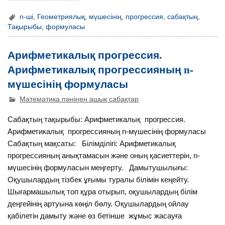
n-ші
,
Геометриялық
,
мүшесінің
,
прогрессия
,
сабақтың
,
Тақырыбы
,
формуласы
Арифметикалық прогрессия.
Арифметикалық прогрессияның n-
мүшесінің формуласы
Математика пәнінен ашық сабақтар
Сабақтың тақырыбы: Арифметикалық прогрессия.
Арифметикалық прогрессияның n-мүшесінің формуласы
Сабақтың мақсаты: Білімділігі: Арифметикалық
прогрессияның анықтамасын және оның қасиеттерін, n-
мүшесінің формуласын меңгерту. Дамытушылығы:
Оқушылардың тізбек ұғымы туралы білімін кеңейту.
Шығармашылық топ құра отырып, оқушылардың білім
деңгейінің артуына көңіл бөлу. Оқушылардың ойлау
қабілетін дамыту және өз бетінше жұмыс жасауға