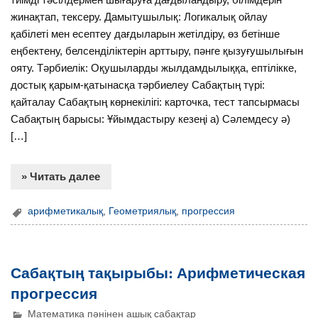
жинақтап, тексеру. Дамытушылық: Логикалық ойлау
қабілеті мен есептеу дағдыларын жетілдіру, өз бетінше
еңбектену, белсенділіктерін арттыру, пәнге қызуғушылығын
ояту. Тәрбиелік: Оқушыларды жылдамдылыққа, ептілікке,
достық қарым-қатынасқа тәрбиелеу Сабақтың түрі:
қайталау Сабақтың көрнекілігі: карточка, тест тапсырмасы
Сабақтың барысы: Ұйымдастыру кезеңі а) Сәлемдесу ә)
[…]
» Читать далее
арифметикалық
,
Геометриялық
,
прогрессия
Сабақтың тақырыбы: Арифметическая
прогрессия
Математика пәнінен ашық сабақтар