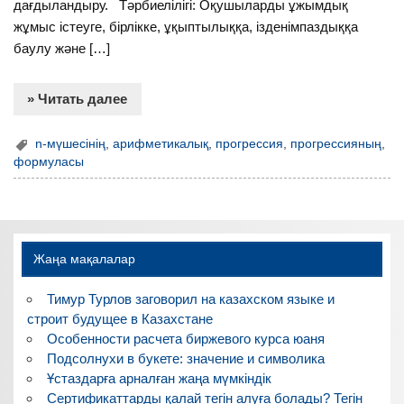
дағдыландыру. Тәрбиелілігі: Оқушыларды ұжымдық
жұмыс істеуге, бірлікке, ұқыптылыққа, ізденімпаздыққа
баулу және […]
» Читать далее
n-мүшесінің
,
арифметикалық
,
прогрессия
,
прогрессияның
,
формуласы
Жаңа мақалалар
Тимур Турлов заговорил на казахском языке и
строит будущее в Казахстане
Особенности расчета биржевого курса юаня
Подсолнухи в букете: значение и символика
Ұстаздарға арналған жаңа мүмкіндік
Сертификаттарды қалай тегін алуға болады? Тегін