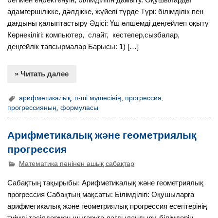
адамгершілікке, дәлдікке, жүйелі түрде Түрі: білімділік пен
дағдыны қалыптастыру Әдісі: Үш өлшемді деңгейлеп оқыту
Көрнекілігі: компьютер, слайт, кестелер,сызбалар,
деңгейлік тапсырмалар Барысы: 1) […]
» Читать далее
арифметикалық
,
п-ші мүшесінің
,
прогрессия
,
прогрессияның
,
формуласы
Арифметикалық және геометриялық
прогрессия
Математика пәнінен ашық сабақтар
Сабақтың тақырыбы: Арифметикалық және геометриялық
прогрессия Сабақтың мақсаты: Білімділігі: Оқушыларға
арифметикалық және геометриялық прогрессия есептерінің
тиімді тәсілдермен шығаруға дағдыландыру, білімдерін