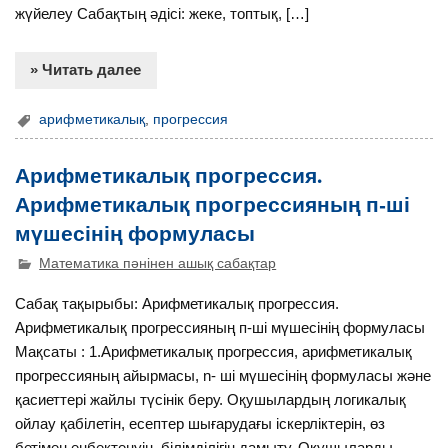
жүйелеу Сабақтың әдісі: жеке, топтық, […]
» Читать далее
арифметикалық
,
прогрессия
Арифметикалық прогрессия.
Арифметикалық прогрессияның п-ші
мүшесінің формуласы
Математика пәнінен ашық сабақтар
Сабақ тақырыбы: Арифметикалық прогрессия.
Арифметикалық прогрессияның п-ші мүшесінің формуласы
Мақсаты : 1.Арифметикалық прогрессия, арифметикалық
прогрессияның айырмасы, n- ші мүшесінің формуласы және
қасиеттері жайлы түсінік беру. Оқушылардың логикалық
ойлау қабілетін, есептер шығарудағы іскерліктерін, өз
бетімен еңбектенуін, білімділігін дамыту. Оқушыларды