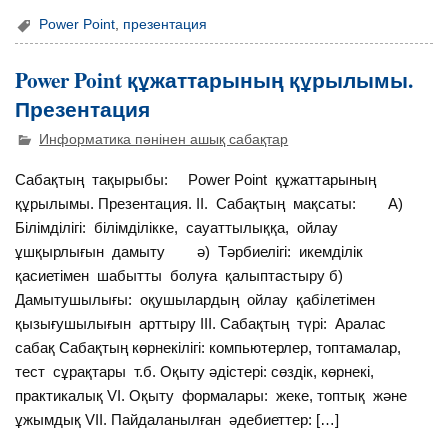
Power Point
,
презентация
Power Point құжаттарының құрылымы.
Презентация
Информатика пәнінен ашық сабақтар
Сабақтың тақырыбы: Power Point құжаттарының
құрылымы. Презентация. ІІ. Сабақтың мақсаты: А)
Білімділігі: білімділікке, сауаттылыққа, ойлау
ұшқырлығын дамыту ә) Тәрбиелігі: икемділік
қасиетімен шабытты болуға қалыптастыру б)
Дамытушылығы: оқушылардың ойлау қабілетімен
қызығушылығын арттыру ІІІ. Сабақтың түрі: Аралас
сабақ Сабақтың көрнекілігі: компьютерлер, топтамалар,
тест сұрақтары т.б. Оқыту әдістері: сөздік, көрнекі,
практикалық VІ. Оқыту формалары: жеке, топтық және
ұжымдық VІІ. Пайдаланылған әдебиеттер: […]