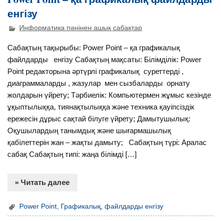
енгізу
Информатика пәнінен ашық сабақтар
Сабақтың тақырыбы: Power Point – қа графикалық
файлдарды енгізу Сабақтың мақсаты: Білімділік: Power
Point редакторына әртүрлі графикалық суреттерді ,
диаграммаларды , жазулар мен сызбаларды орнату
жолдарын үйрету; Тәрбиелік: Компьютермен жұмыс кезінде
ұқыптылыққа, тиянақтылыққа және техника қауіпсіздік
ережесін дұрыс сақтай білуге үйрету; Дамытушылық:
Оқушылардың танымдық және шығармашылық
қабілеттерін жан – жақты дамыту; Сабақтың түрі: Аралас
сабақ Сабақтың типі: жаңа білімді […]
» Читать далее
Power Point
,
Графикалық
,
файлдарды енгізу