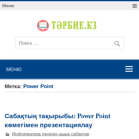
Меню
МЕНЮ
Метка:
Power Point
Сабақтың тақырыбы: Power Point
көмегімен презентациялау
Информатика пәнінен ашық сабақтар