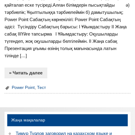
қайталап еске түсіреді.Алған білімдерін пысықтайды ә)
тәрбиелік; Ұқыптылыққа тәрбиелеймін б) дамытушылық;
Power Point Сабақтың көрнекілігі: Power Point Сабақтың
әдісі: Түсіндіру Сабақтың барысы: І Ұйымдастыру ІІ Жаңа
сабақ ІІIҮйге тапсырма І Ұйымдастыру: Оқушыларды
түгендеп, жоқ оқушыларды белгілеймін. ІІ Жаңа сабақ
Презентация ұғымы өзінің толық мағынасында латын
тілінде […]
» Читать далее
Power Point
,
Тест
Жаңа мақалалар
Тимур Турлов заговорил на казахском языке и