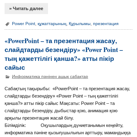
» Читать далее
Power Point
,
құжаттарының
,
Құрылымы
,
презентация
«PowerPoint – та презентация жасау,
слайдтарды безендіру» «Power Point –
тың қажеттілігі қанша?» атты пікір
сайыс
Информатика пәнінен ашық сабақтар
Сабақтың тақырыбы: «PowerPoint – та презентация жасау,
слайдтарды безендіру» «Power Point – тың қажеттілігі
қанша?» атты пікір сайыс Мақсаты: Power Point – та
слайдтарды безендіру, дыбыстар қою, анимация қою
арқылы презентация жасай білу.
Білімділік: Оқушылардың дүниетанымын кеңейту,
информатика пәніне қызығушылығын арттыру, мамандыққа