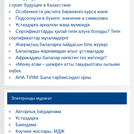
строит будущее в Казахстане
Особенности расчета биржевого курса юаня
Подсолнухи в букете: значение и символика
Ұстаздарға арналған жаңа мүмкіндік
Сертификаттарды қалай тегін алуға болады? Тегін
сертификаттар мұғалімдерге
Жаңғақтың балаларға пайдасын біле жүріңіз
Балаларды жарнамадан алыс ұстаңыздар
Африкадағы балалар неліктен тез жетіледі?
«Менің атам – шежіре» атты тақырыптағы ғылыми
еңбек
АНА ТІЛІМ: Бала тәрбиесіндегі орны
Электронды мұрағат
Авторлық бағдарлама
Ұстаздарға
Баяндама
Коучинг жоспары, МДЖ