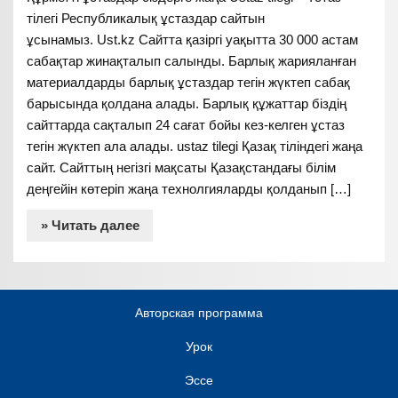
тілегі Республикалық ұстаздар сайтын
ұсынамыз. Ust.kz Сайтта қазіргі уақытта 30 000 астам
сабақтар жинақталып салынды. Барлық жарияланған
материалдарды барлық ұстаздар тегін жүктеп сабақ
барысында қолдана алады. Барлық құжаттар біздің
сайттарда сақталып 24 сағат бойы кез-келген ұстаз
тегін жүктеп ала алады. ustaz tilegi Қазақ тіліндегі жаңа
сайт. Сайттың негізгі мақсаты Қазақстандағы білім
деңгейін көтеріп жаңа технолгияларды қолданып […]
» Читать далее
Авторская программа
Урок
Эссе