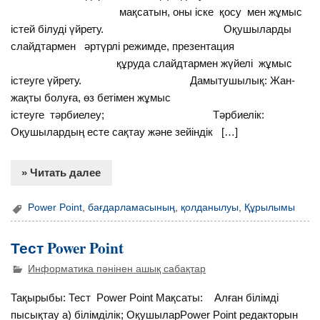
мақсатын, оны іске қосу мен жұмыс
істей білуді үйрету. Оқушыларды
слайдтармен әртүрлі режимде, презентация
құруда слайдтармен жүйелі жұмыс
істеуге үйрету. Дамытушылық: Жан-
жақты болуға, өз бетімен жұмыс
істеуге тәрбиелеу; Тәрбиелік:
Оқушылардың есте сақтау және зейіндік […]
» Читать далее
Power Point
,
бағдарламасының
,
қолданылуы
,
Құрылымы
Тест Power Point
Информатика пәнінен ашық сабақтар
Тақырыбы: Тест Power Point Мақсаты: Алған білімді
пысықтау а) білімділік; ОқушыларPower Point редакторын