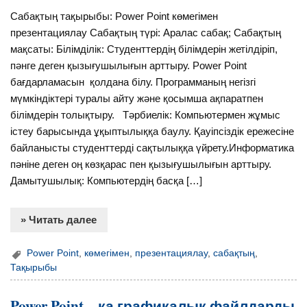
Сабақтың тақырыбы: Power Point көмегімен
презентациялау Сабақтың түрі: Аралас сабақ; Сабақтың
мақсаты: Білімділік: Студенттердің білімдерін жетілдіріп,
пәнге деген қызығушылығын арттыру. Power Point
бағдарламасын қолдана білу. Программаның негізгі
мүмкіндіктері туралы айту және қосымша ақпаратпен
білімдерін толықтыру. Тәрбиелік: Компьютермен жұмыс
істеу барысында ұқыптылыққа баулу. Қауіпсіздік ережесіне
байланысты студенттерді сақтылыққа үйрету.Информатика
пәніне деген оң көзқарас пен қызығушылығын арттыру.
Дамытушылық: Компьютердің басқа […]
» Читать далее
Power Point
,
көмегімен
,
презентациялау
,
сабақтың
,
Тақырыбы
Power Point – қа графикалық файлдарды