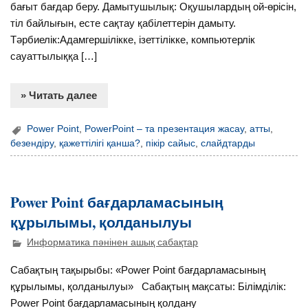
бағыт бағдар беру. Дамытушылық: Оқушылардың ой-өрісін,
тіл байлығын, есте сақтау қабілеттерін дамыту.
Тәрбиелік:Адамгершілікке, ізеттілікке, компьютерлік
сауаттылыққа […]
» Читать далее
Power Point
,
PowerPoint – та презентация жасау
,
атты
,
безендіру
,
қажеттілігі қанша?
,
пікір сайыс
,
слайдтарды
Power Point бағдарламасының
құрылымы, қолданылуы
Информатика пәнінен ашық сабақтар
Сабақтың тақырыбы: «Power Point бағдарламасының
құрылымы, қолданылуы» Сабақтың мақсаты: Білімділік:
Power Point бағдарламасының қолдану