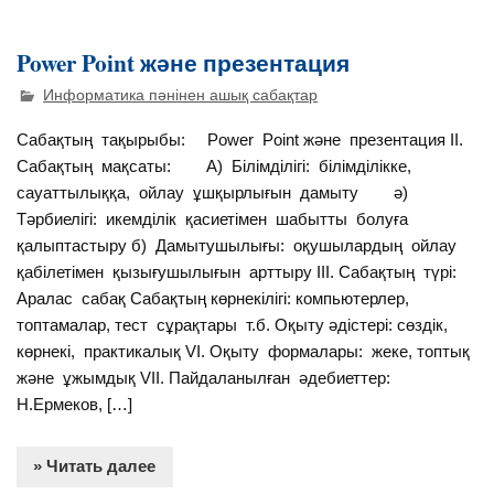
Power Point және презентация
Информатика пәнінен ашық сабақтар
Сабақтың тақырыбы: Power Point және презентация ІІ.
Сабақтың мақсаты: А) Білімділігі: білімділікке,
сауаттылыққа, ойлау ұшқырлығын дамыту ә)
Тәрбиелігі: икемділік қасиетімен шабытты болуға
қалыптастыру б) Дамытушылығы: оқушылардың ойлау
қабілетімен қызығушылығын арттыру ІІІ. Сабақтың түрі:
Аралас сабақ Сабақтың көрнекілігі: компьютерлер,
топтамалар, тест сұрақтары т.б. Оқыту әдістері: сөздік,
көрнекі, практикалық VІ. Оқыту формалары: жеке, топтық
және ұжымдық VІІ. Пайдаланылған әдебиеттер:
Н.Ермеков, […]
» Читать далее