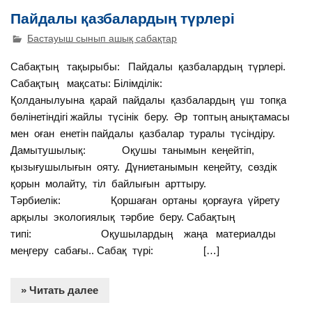
Пайдалы қазбалардың түрлері
Бастауыш сынып ашық сабақтар
Сабақтың тақырыбы: Пайдалы қазбалардың түрлері.
Сабақтың мақсаты: Білімділік:
Қолданылуына қарай пайдалы қазбалардың үш топқа
бөлінетіндігі жайлы түсінік беру. Әр топтың анықтамасы
мен оған енетін пайдалы қазбалар туралы түсіндіру.
Дамытушылық: Оқушы танымын кеңейтіп,
қызығушылығын ояту. Дүниетанымын кеңейту, сөздік
қорын молайту, тіл байлығын арттыру.
Тәрбиелік: Қоршаған ортаны қорғауға үйрету
арқылы экологиялық тәрбие беру. Сабақтың
типі: Оқушылардың жаңа материалды
меңгеру сабағы.. Сабақ түрі: […]
» Читать далее