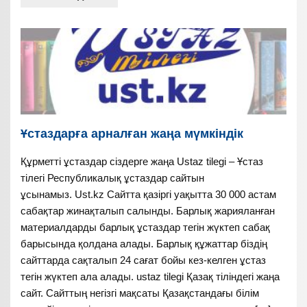
Ұстаздарға арналған жаңа мүмкіндік
Құрметті ұстаздар сіздерге жаңа Ustaz tilegi – Ұстаз
тілегі Республикалық ұстаздар сайтын
ұсынамыз. Ust.kz Сайтта қазіргі уақытта 30 000 астам
сабақтар жинақталып салынды. Барлық жарияланған
материалдарды барлық ұстаздар тегін жүктеп сабақ
барысында қолдана алады. Барлық құжаттар біздің
сайттарда сақталып 24 сағат бойы кез-келген ұстаз
тегін жүктеп ала алады. ustaz tilegi Қазақ тіліндегі жаңа
сайт. Сайттың негізгі мақсаты Қазақстандағы білім