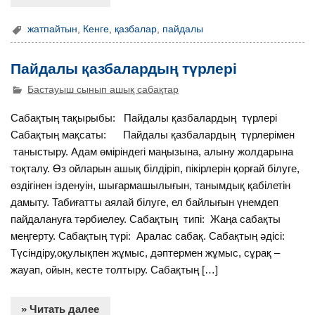
жатпайтын
,
Кенге
,
қазбалар
,
пайдалы
Пайдалы қазбалардың түрлері
Бастауыш сынып ашық сабақтар
Сабақтың тақырыбы: Пайдалы қазбалардың түрлері
Сабақтың мақсаты: Пайдалы қазбалардың түрлерімен
таныстыру. Адам өміріндегі маңызына, алыну жолдарына
тоқталу. Өз ойларын ашық білдіріп, пікірлерін қорғай білуге,
өздігінен ізденуін, шығармашылығын, танымдық қабілетін
дамыту. Табиғатты аялай білуге, ел байлығын үнемдеп
пайдалануға тәрбиелеу. Сабақтың типі: Жаңа сабақты
меңгерту. Сабақтың түрі: Аралас сабақ. Сабақтың әдісі:
Түсіндіру,оқулықпен жұмыс, дәптермен жұмыс, сұрақ –
жауап, ойын, кесте толтыру. Сабақтың […]
» Читать далее