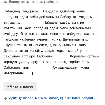
Бастауыш сынып ашық сабақтар
Сабақтың тақырыбы: Пайдалы қазбалар және
олардың адам өміріндегі маңызы Сабақтың мақсаты:
Білімділік: Пайдалы қазбаларға не
жататынын және олардың адам өміріндегі маңызын
түсіндіру. Өте кең тараған және көп пайдаланылатын
пайдалы қазбалар туралы түсінік. Дамытушылық:
Оқушы танымын кеңейтіп, қызығушылығын ояту.
Дүниетанымын кеңейту, сөздік қорын молайту, тіл
байлығын арттыру. Тәрбиелік: Қоршаған ортаны
қорғауға үйрету арқылы экологиялық тәрбие беру.
Сабақтың типі: Оқушылардың жаңа
материалды […]
» Читать далее
Адам
,
қазбалар
,
маңызы
,
олардың
,
өміріндегі
,
пайдалы