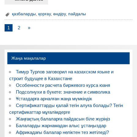
қазбаларды
,
қорғау
,
өндіру
,
пайдалы
1
2
»
Жаңа мақалалар
Тимур Турлов заговорил на казахском языке и
строит будущее в Казахстане
Особенности расчета биржевого курса юаня
Подсолнухи в букете: значение и символика
Ұстаздарға арналған жаңа мүмкіндік
Сертификаттарды қалай тегін алуға болады? Тегін
сертификаттар мұғалімдерге
Жаңғақтың балаларға пайдасын біле жүріңіз
Балаларды жарнамадан алыс ұстаңыздар
Африкадағы балалар неліктен тез жетіледі?