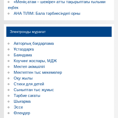
«Менің атам – шежіре» атты тақырыптағы ғылыми
еңбек
АНА ТІЛІМ: Бала тәрбиесіндегі орны
Электронды мұрағат
Авторлық бағдарлама
Ұстаздарға
Баяндама
Коучинг жоспары, МДЖ
Мектеп әкімшілігі
Мектептен тыс мекемелер
Оқу жылы
Стихи для детей
Сыныптан тыс жұмыс
Тәрбие сағаты
Шығарма
Эссе
Өлеңдер