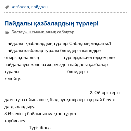
қазбалар
,
пайдалы
Пайдалы қазбалардың түрлері
Бастауыш сынып ашық сабақтар
Пайдалы қазбалардың түрлері Сабақтың мақсаты:1.
Пайдалы қазбалар туралы білімдерін жетілдіре
отырып,олардың түрлері,қасиеттері,өмірде
пайдалануы және өз жеріміздегі пайдалы қазбалар
туралы білімдерін
кеңейту.
2. Ой-өрістерін
дамыту,өз ойын ашық білдіруге,пікірлерін қорғай білуге
дағдыландыру.
3.Өз елінің байлығын мақтан тұтуға
тәрбиелеу.
Түрі: Жаңа