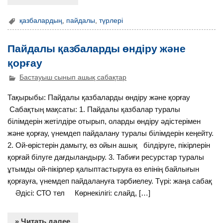
қазбалардың
,
пайдалы
,
түрлері
Пайдалы қазбаларды өндіру және
қорғау
Бастауыш сынып ашық сабақтар
Тақырыбы: Пайдалы қазбаларды өндіру және қорғау
Сабақтың мақсаты: 1. Пайдалы қазбалар туралы
білімдерін жетілдіре отырып, оларды өндіру әдістерімен
және қорғау, үнемдеп пайдалану туралы білімдерін кеңейту.
2. Ой-өрістерін дамыту, өз ойын ашық білдіруге, пікірлерін
қорғай білуге дағдыландыру. 3. Табиғи ресурстар туралы
ұтымды ой-пікірлер қалыптастыруға өз елінің байлығын
қорғауға, үнемдеп пайдалануға тәрбиелеу. Түрі: жаңа сабақ
Әдісі: СТО тел Көрнекілігі: слайд, […]
» Читать далее