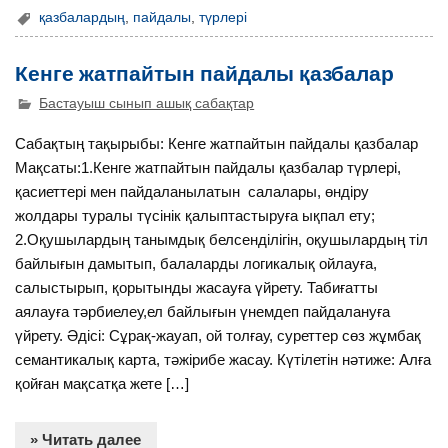
қазбалардың
,
пайдалы
,
түрлері
Кенге жатпайтын пайдалы қазбалар
Бастауыш сынып ашық сабақтар
Сабақтың тақырыбы: Кенге жатпайтын пайдалы қазбалар
Мақсаты:1.Кенге жатпайтын пайдалы қазбалар түрлері,
қасиеттері мен пайдаланылатын салалары, өндіру
жолдары туралы түсінік қалыптастыруға ықпал ету;
2.Оқушылардың танымдық белсенділігін, оқушылардың тіл
байлығын дамытып, балаларды логикалық ойлауға,
салыстырып, қорытынды жасауға үйрету. Табиғатты
аялауға тәрбиелеу,ел байлығын үнемдеп пайдалануға
үйрету. Әдісі: Сұрақ-жауап, ой толғау, суреттер сөз жұмбақ
семантикалық карта, тәжірибе жасау. Күтілетін нәтиже: Алға
қойған мақсатқа жете […]
» Читать далее