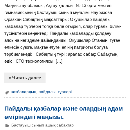
Маңғыстау облысы, Ақтау қаласы, № 13 орта мектеп
гимназиясының бастауыш сынып мұғалімі Науризова
Оразхан Сабақтың мақсаттары: Оқушылар пайдалы
қазбалар түрлерін топқа бөле отырып, олар туралы білім-
түсініктерін кеңейтеді; Пайдалы қазбаларды қолдану
аясына негіздеме дайындайды: Оқушылар Отанын, туған
өлкесін сүюге, мақтан етуге, елінің патриоты болуға
тәрбиеленеді; Сабақтың түрі : аралас сабақ; Сабақтың
әдісі: СТО технологиясы; […]
» Читать далее
қазбалардың
,
пайдалы
,
түрлері
Пайдалы қазбалар және олардың адам
өміріндегі маңызы.
Бастауыш сынып ашық сабақтар