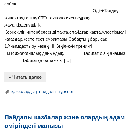
сабақ
Әдісі:Талдау-
жинақтау,топтау.СТО технологиясы,сұрақ-
жауап.ізденушілік
Көрнекілігі:интербелсенді тақта,слайдтар,карта,үлестірмелі
қағаздар,кесте,тест сүрақтары Сабақтың барысы:
1.Ұйымдастыру кезеңі. II.Көңіл-күй тренингІ:
III.Психологиялық дайындық. Табигат бізің анамыз,
Табигатқа баламыз. […]
» Читать далее
қазбалардың
,
пайдалы
,
түрлері
Пайдалы қазбалар және олардың адам
өміріндегі маңызы