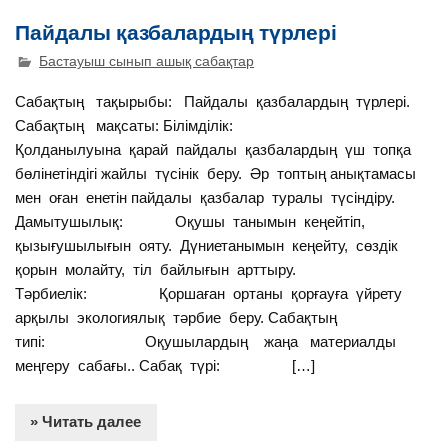
Пайдалы қазбалардың түрлері
Бастауыш сынып ашық сабақтар
Сабақтың тақырыбы: Пайдалы қазбалардың түрлері.
Сабақтың мақсаты: Білімділік:
Қолданылуына қарай пайдалы қазбалардың үш топқа
бөлінетіндігі жайлы түсінік беру. Әр топтың анықтамасы
мен оған енетін пайдалы қазбалар туралы түсіндіру.
Дамытушылық: Оқушы танымын кеңейтіп,
қызығушылығын ояту. Дүниетанымын кеңейту, сөздік
қорын молайту, тіл байлығын арттыру.
Тәрбиелік: Қоршаған ортаны қорғауға үйрету
арқылы экологиялық тәрбие беру. Сабақтың
типі: Оқушылардың жаңа материалды
меңгеру сабағы.. Сабақ түрі: […]
» Читать далее