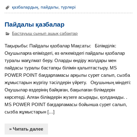
қазбалардың
,
пайдалы
,
түрлері
Пайдалы қазбалар
Бастауыш сынып ашық сабақтар
Тақырыбы: Пайдалы қазбалар Мақсаты: Білімділік:
Оқушыларға еліміздегі, өз өлкеміздегі пайдалы қазбалар
туралы мағұлмат беру. Оларды өндіру жолдары мен
пайдасы туралы бастапқы білімін қалыптастыру. MS
POWER POINT бағдарламасы арқылы сурет салып, сызба
жұмыстарын жүргізу тәсілдерін үйрету. Оқушының міндеті:
Оқушылар өздерінің байқаған, бақылаған білімдерін
көрсетеді. Алған білімдерін жүзеге асырады, қолданады. .
MS POWER POINT бағдарламасы бойынша сурет салып,
сызба жұмыстарын […]
» Читать далее