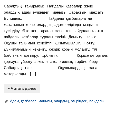
Сабақтың тақырыбы: Пайдалы қазбалар және
олардың адам өміріндегі маңызы. Сабақтың мақсаты:
Білімділік: Пайдалы қазбаларға не
жататынын және олардың адам өміріндегі маңызын
түсіндіру. Өте кең тараған және көп пайдаланылатын
пайдалы қазбалар туралы түсінік. Дамытушылық:
Оқушы танымын кеңейтіп, қызығушылығын ояту.
Дүниетанымын кеңейту, сөздік қорын молайту, тіл
байлығын арттыру. Тәрбиелік: Қоршаған ортаны
қорғауға үйрету арқылы экологиялық тәрбие беру.
Сабақтың типі: Оқушылардың жаңа
материалды […]
» Читать далее
Адам
,
қазбалар
,
маңызы
,
олардың
,
өміріндегі
,
пайдалы