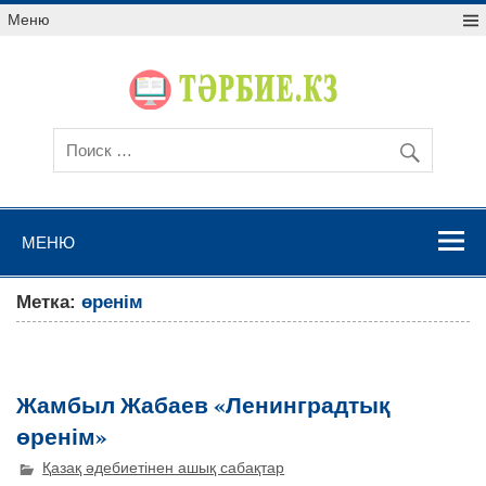
Меню
МЕНЮ
Метка:
өренім
Жамбыл Жабаев «Ленинградтық
өренім»
Қазақ әдебиетінен ашық сабақтар