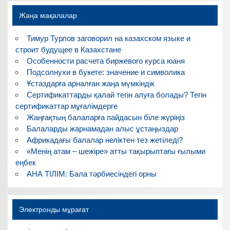
Жаңа мақалалар
Тимур Турлов заговорил на казахском языке и
строит будущее в Казахстане
Особенности расчета биржевого курса юаня
Подсолнухи в букете: значение и символика
Ұстаздарға арналған жаңа мүмкіндік
Сертификаттарды қалай тегін алуға болады? Тегін
сертификаттар мұғалімдерге
Жаңғақтың балаларға пайдасын біле жүріңіз
Балаларды жарнамадан алыс ұстаңыздар
Африкадағы балалар неліктен тез жетіледі?
«Менің атам – шежіре» атты тақырыптағы ғылыми
еңбек
АНА ТІЛІМ: Бала тәрбиесіндегі орны
Электронды мұрағат