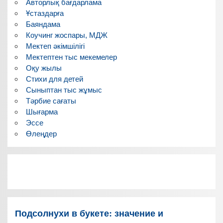
Авторлық бағдарлама
Ұстаздарға
Баяндама
Коучинг жоспары, МДЖ
Мектеп әкімшілігі
Мектептен тыс мекемелер
Оқу жылы
Стихи для детей
Сыныптан тыс жұмыс
Тәрбие сағаты
Шығарма
Эссе
Өлеңдер
Подсолнухи в букете: значение и