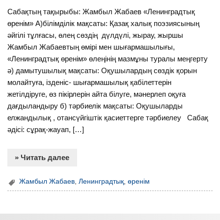
Сабақтың тақырыбы: Жамбыл Жабаев «Ленинградтық
өренім» А)білімділік мақсаты: Қазақ халық поэзиясының
әйгілі тұлғасы, өлең сөздің дүлдүлі, жырау, жыршы
Жамбыл Жабаевтың өмірі мен шығармашылығы,
«Ленинградтық өренім» өлеңінің мазмұны туралы меңгерту
ә) дамытушылық мақсаты: Оқушылардың сөздік қорын
молайтуға, ізденіс- шығармашылық қабілеттерін
жетілдіруге, өз пікірлерін айта білуге, мәнерлеп оқуға
дағдыландыру б) тәрбиелік мақсаты: Оқушыларды
елжандылық , отансүйгіштік қасиеттерге тәрбиелеу Сабақ
әдісі: сұрақ-жауап, […]
» Читать далее
Жамбыл Жабаев
,
Ленинградтық
,
өренім