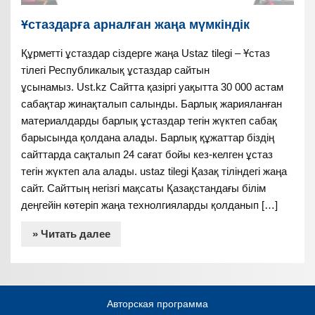
Ұстаздарға арналған жаңа мүмкіндік
Құрметті ұстаздар сіздерге жаңа Ustaz tilegi – Ұстаз
тілегі Республикалық ұстаздар сайтын
ұсынамыз. Ust.kz Сайтта қазіргі уақытта 30 000 астам
сабақтар жинақталып салынды. Барлық жарияланған
материалдарды барлық ұстаздар тегін жүктеп сабақ
барысында қолдана алады. Барлық құжаттар біздің
сайттарда сақталып 24 сағат бойы кез-келген ұстаз
тегін жүктеп ала алады. ustaz tilegi Қазақ тіліндегі жаңа
сайт. Сайттың негізгі мақсаты Қазақстандағы білім
деңгейін көтеріп жаңа технолгияларды қолданып […]
» Читать далее
Авторская программа