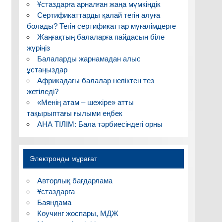
Ұстаздарға арналған жаңа мүмкіндік
Сертификаттарды қалай тегін алуға
болады? Тегін сертификаттар мұғалімдерге
Жаңғақтың балаларға пайдасын біле
жүріңіз
Балаларды жарнамадан алыс
ұстаңыздар
Африкадағы балалар неліктен тез
жетіледі?
«Менің атам – шежіре» атты
тақырыптағы ғылыми еңбек
АНА ТІЛІМ: Бала тәрбиесіндегі орны
Электронды мұрағат
Авторлық бағдарлама
Ұстаздарға
Баяндама
Коучинг жоспары, МДЖ