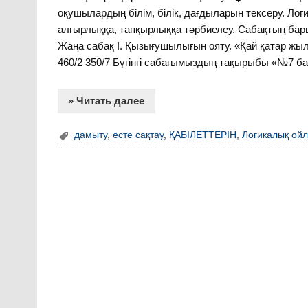
оқушылардың білім, білік, дағдыларын тексеру. Лог
алғырлыққа, тапқырлыққа тәрбиелеу. Сабақтың бары
Жаңа сабақ І. Қызығушылығын ояту. «Қай қатар жыл
460/2 350/7 Бүгінгі сабағымыздың тақырыбы «№7 б
» Читать далее
дамыту
,
есте сақтау
,
ҚАБІЛЕТТЕРІН
,
Логикалық ой