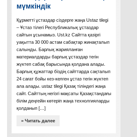
мүмкіндік
Құрметті ұстаздар сіздерге жаңа Ustaz tilegi
– Ұстаз тілегі Республикалық ұстаздар
сайтын ұсынамыз. Ust.kz Сайтта қазіргі
уақытта 30 000 астам сабақтар жинақталып
салынды. Барлық жарияланған
материалдарды барлық ұстаздар тегін
жүктеп сабақ барысында қолдана алады.
Барлық құжаттар біздің сайттарда сақталып
24 сағат бойы кез-келген ұстаз тегін жүктеп
ала алады. ustaz tilegi Қазақ тіліндегі жаңа
сайт. Сайттың негізгі мақсаты Қазақстандағы
білім деңгейін көтеріп жаңа технолгияларды
қолданып […]
» Читать далее