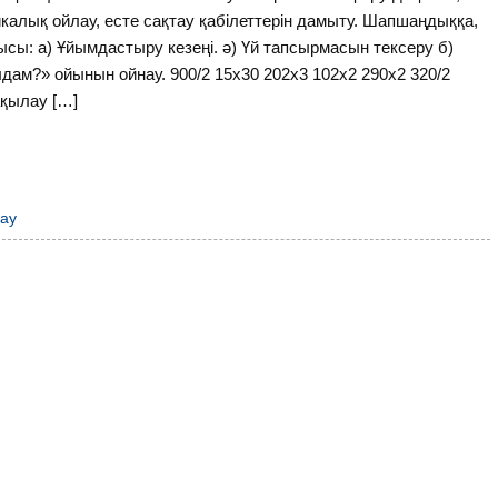
икалық ойлау, есте сақтау қабілеттерін дамыту. Шапшаңдыққа,
сы: а) Ұйымдастыру кезеңі. ә) Үй тапсырмасын тексеру б)
дам?» ойынын ойнау. 900/2 15х30 202х3 102х2 290х2 320/2
ақылау […]
лау