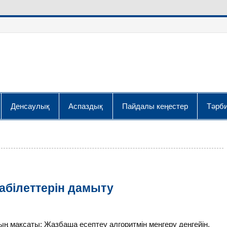
Денсаулық
Аспаздық
Пайдалы кеңестер
Тәрби
қабілеттерін дамыту
мақсаты: Жазбаша есептеу алгоритмін меңгеру деңгейін,