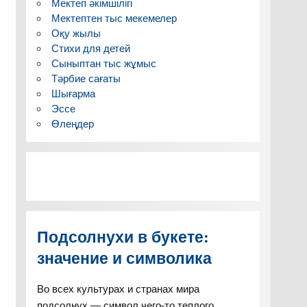
Мектеп әкімшілігі
Мектептен тыс мекемелер
Оқу жылы
Стихи для детей
Сыныптан тыс жұмыс
Тәрбие сағаты
Шығарма
Эссе
Өлеңдер
Подсолнухи в букете:
значение и символика
Во всех культурах и странах мира
подсолнух — символ чего-то теплого,