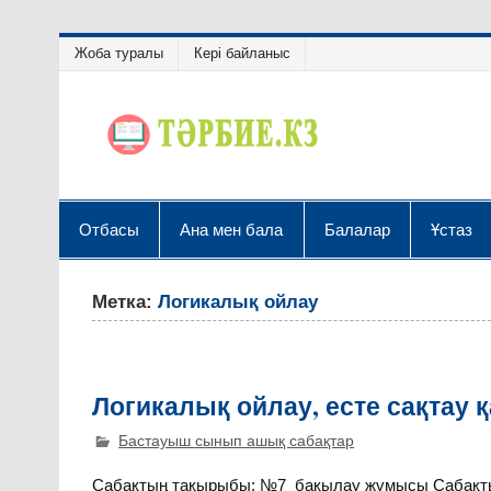
Жоба туралы
Кері байланыс
Отбасы
Ана мен бала
Балалар
Ұстаз
Метка:
Логикалық ойлау
Логикалық ойлау, есте сақтау 
Бастауыш сынып ашық сабақтар
Сабақтың тақырыбы: №7 бақылау жұмысы Сабақтың 