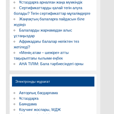
Ұстаздарға арналған жаңа мүмкіндік
Сертификаттарды қалай тегін алуға
болады? Тегін сертификаттар мұғалімдерге
Жаңғақтың балаларға пайдасын біле
жүріңіз
Балаларды жарнамадан алыс
ұстаңыздар
Африкадағы балалар неліктен тез
жетіледі?
«Менің атам – шежіре» атты
тақырыптағы ғылыми еңбек
АНА ТІЛІМ: Бала тәрбиесіндегі орны
Электронды мұрағат
Авторлық бағдарлама
Ұстаздарға
Баяндама
Коучинг жоспары, МДЖ