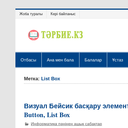
Жоба туралы
Кері байланыс
Отбасы
Ана мен бала
Балалар
Ұстаз
Метка:
List Box
Визуал Бейсик басқару элементт
Button, List Box
Информатика пәнінен ашық сабақтар