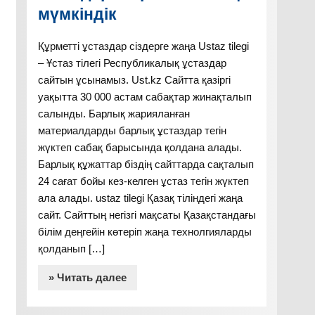
мүмкіндік
Құрметті ұстаздар сіздерге жаңа Ustaz tilegi
– Ұстаз тілегі Республикалық ұстаздар
сайтын ұсынамыз. Ust.kz Сайтта қазіргі
уақытта 30 000 астам сабақтар жинақталып
салынды. Барлық жарияланған
материалдарды барлық ұстаздар тегін
жүктеп сабақ барысында қолдана алады.
Барлық құжаттар біздің сайттарда сақталып
24 сағат бойы кез-келген ұстаз тегін жүктеп
ала алады. ustaz tilegi Қазақ тіліндегі жаңа
сайт. Сайттың негізгі мақсаты Қазақстандағы
білім деңгейін көтеріп жаңа технолгияларды
қолданып […]
» Читать далее