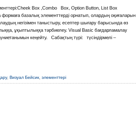
ттері:Cheek Box ,Combo Box, Option Button, List Box
да формаға базалық элементтерді орнатып, олардың оқиғаларын
лаудың негізімен таныстыру, есептер шығару барысында өз
лыққа, ұқыптылыққа тәрбиелеу. Visual Basic бағдарламалау
ниетанымын кеңейту. Сабақтың түрі: түсіндірмелі –
қару
,
Визуал Бейсик
,
элементтері