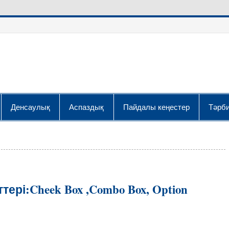
Денсаулық
Аспаздық
Пайдалы кеңестер
Тәрби
ері:Cheek Box ,Combo Box, Option