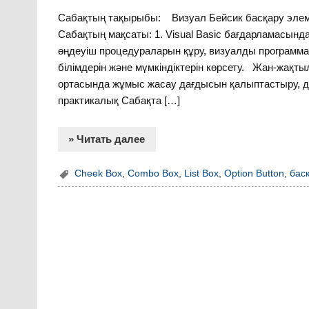
Сабақтың тақырыбы: Визуал Бейсик басқару элемен
Сабақтың мақсаты: 1. Visual Basic бағдарламасын
өңдеуіш процедураларын құру, визуалды программа
білімдерін және мүмкіндіктерін көрсету. Жан-жақты
ортасында жұмыс жасау дағдысын қалыптастыру, дү
практикалық Сабақта […]
» Читать далее
Cheek Box
,
Combo Box
,
List Box
,
Option Button
,
бас