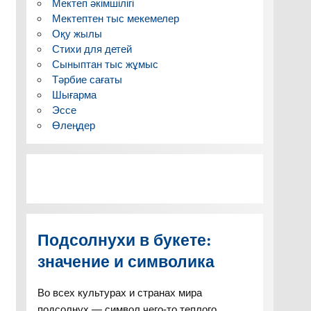
Мектеп әкімшілігі
Мектептен тыс мекемелер
Оқу жылы
Стихи для детей
Сыныптан тыс жұмыс
Тәрбие сағаты
Шығарма
Эссе
Өлеңдер
Подсолнухи в букете:
значение и символика
Во всех культурах и странах мира
подсолнух — символ чего-то теплого,