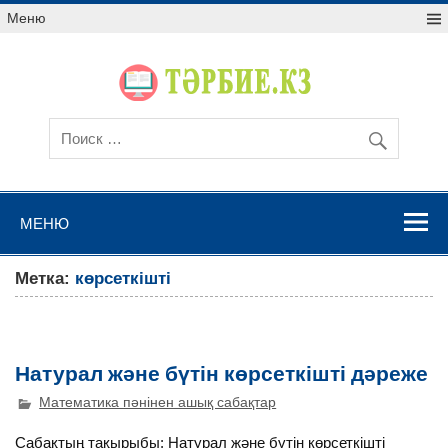
Меню
МЕНЮ
Метка:
көрсеткішті
Натурал және бүтін көрсеткішті дәреже
Математика пәнінен ашық сабақтар
Сабақтың тақырыбы: Натурал және бүтін көрсеткішті