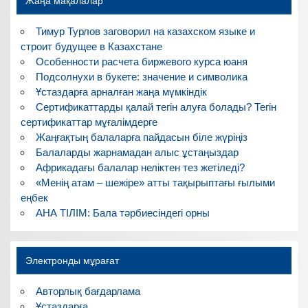
Жаңа мақалалар
Тимур Турлов заговорил на казахском языке и
строит будущее в Казахстане
Особенности расчета биржевого курса юаня
Подсолнухи в букете: значение и символика
Ұстаздарға арналған жаңа мүмкіндік
Сертификаттарды қалай тегін алуға болады? Тегін
сертификаттар мұғалімдерге
Жаңғақтың балаларға пайдасын біле жүріңіз
Балаларды жарнамадан алыс ұстаңыздар
Африкадағы балалар неліктен тез жетіледі?
«Менің атам – шежіре» атты тақырыптағы ғылыми
еңбек
АНА ТІЛІМ: Бала тәрбиесіндегі орны
Электронды мұрағат
Авторлық бағдарлама
Ұстаздарға