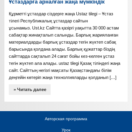
Ұстаздарға арналған жаңа мүмкіндік
Құрметті ұстаздар сіздерге жаңа Ustaz tilegi – Ұстаз
тілегі Республикалық ұстаздар сайтын
ұсынамыз. Ust.kz Сайтта қазіргі уақытта 30 000 астам
сабақтар жинақталып салынды. Барлық жарияланған
материалдарды барлық ұстаздар тегін жүктеп сабақ
барысында қолдана алады. Барлық құжаттар біздің
сайттарда сақталып 24 сағат бойы кез-келген ұстаз
тегін жүктеп ала алады. ustaz tilegi Қазақ тіліндегі жаңа
сайт. Сайттың негізгі мақсаты Қазақстандағы білім
деңгейін көтеріп жаңа технолгияларды қолданып […]
» Читать далее
Авторская программа
Урок