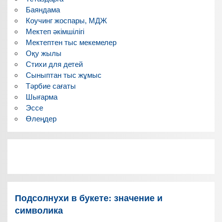
Баяндама
Коучинг жоспары, МДЖ
Мектеп әкімшілігі
Мектептен тыс мекемелер
Оқу жылы
Стихи для детей
Сыныптан тыс жұмыс
Тәрбие сағаты
Шығарма
Эссе
Өлеңдер
Подсолнухи в букете: значение и
символика