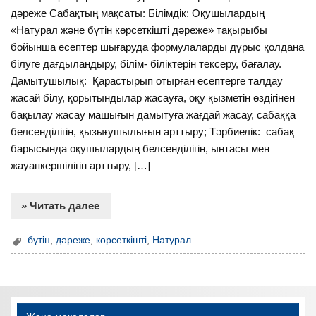
дәреже Сабақтың мақсаты: Білімдік: Оқушылардың
«Натурал және бүтін көрсеткішті дәреже» тақырыбы
бойынша есептер шығаруда формулаларды дұрыс қолдана
білуге дағдыландыру, білім- біліктерін тексеру, бағалау.
Дамытушылық: Қарастырып отырған есептерге талдау
жасай білу, қорытындылар жасауға, оқу қызметін өздігінен
бақылау жасау машығын дамытуға жағдай жасау, сабаққа
белсенділігін, қызығушылығын арттыру; Тәрбиелік: сабақ
барысында оқушылардың белсенділігін, ынтасы мен
жауапкершілігін арттыру, […]
» Читать далее
бүтін
,
дәреже
,
көрсеткішті
,
Натурал