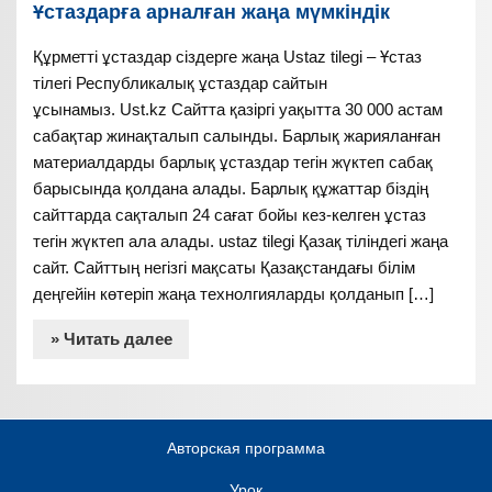
Ұстаздарға арналған жаңа мүмкіндік
Құрметті ұстаздар сіздерге жаңа Ustaz tilegi – Ұстаз
тілегі Республикалық ұстаздар сайтын
ұсынамыз. Ust.kz Сайтта қазіргі уақытта 30 000 астам
сабақтар жинақталып салынды. Барлық жарияланған
материалдарды барлық ұстаздар тегін жүктеп сабақ
барысында қолдана алады. Барлық құжаттар біздің
сайттарда сақталып 24 сағат бойы кез-келген ұстаз
тегін жүктеп ала алады. ustaz tilegi Қазақ тіліндегі жаңа
сайт. Сайттың негізгі мақсаты Қазақстандағы білім
деңгейін көтеріп жаңа технолгияларды қолданып […]
» Читать далее
Авторская программа
Урок