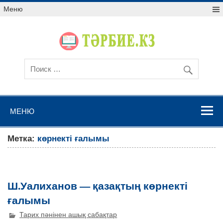
Меню
МЕНЮ
Метка:
көрнекті ғалымы
Ш.Уалиханов — қазақтың көрнекті
ғалымы
Тарих пәнінен ашық сабақтар