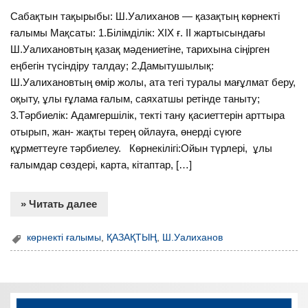
Сабақтын тақырыбы: Ш.Уалиханов — қазақтың көрнекті
ғалымы Мақсаты: 1.Білімділік: XIX ғ. II жартысындағы
Ш.Уалихановтың қазақ мәдениетіне, тарихына сіңірген
еңбегін түсіндіру талдау; 2.Дамытушылық:
Ш.Уалихановтың өмір жолы, ата тегі туралы мағұлмат беру,
оқыту, ұлы ғұлама ғалым, саяхатшы ретінде таныту;
3.Тәрбиелік: Адамгершілік, текті тану қасиеттерін арттыра
отырып, жан- жақты терең ойлауға, өнерді сүюге
құрметтеуге тәрбиелеу. Көрнекілігі:Ойын түрлері, ұлы
ғалымдар сөздері, карта, кітаптар, […]
» Читать далее
көрнекті ғалымы
,
ҚАЗАҚТЫҢ
,
Ш.Уалиханов