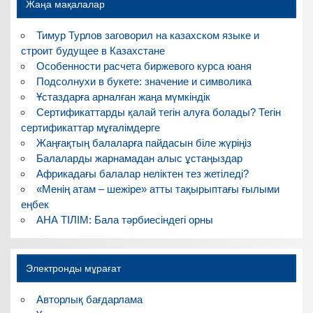
Жаңа мақалалар
Тимур Турлов заговорил на казахском языке и
строит будущее в Казахстане
Особенности расчета биржевого курса юаня
Подсолнухи в букете: значение и символика
Ұстаздарға арналған жаңа мүмкіндік
Сертификаттарды қалай тегін алуға болады? Тегін
сертификаттар мұғалімдерге
Жаңғақтың балаларға пайдасын біле жүріңіз
Балаларды жарнамадан алыс ұстаңыздар
Африкадағы балалар неліктен тез жетіледі?
«Менің атам – шежіре» атты тақырыптағы ғылыми
еңбек
АНА ТІЛІМ: Бала тәрбиесіндегі орны
Электронды мұрағат
Авторлық бағдарлама