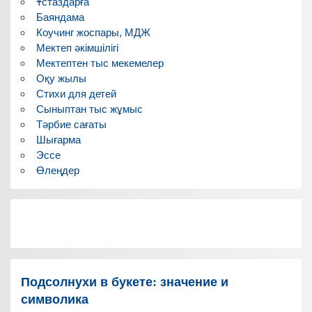
Ұстаздарға
Баяндама
Коучинг жоспары, МДЖ
Мектеп әкімшілігі
Мектептен тыс мекемелер
Оқу жылы
Стихи для детей
Сыныптан тыс жұмыс
Тәрбие сағаты
Шығарма
Эссе
Өлеңдер
Подсолнухи в букете: значение и
символика