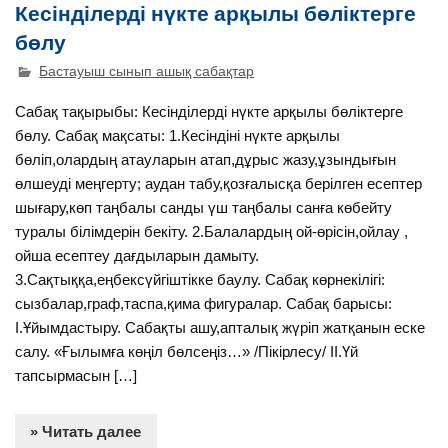
Кесінділерді нүкте арқылы бөліктерге
бөлу
Бастауыш сынып ашық сабақтар
Сабақ тақырыбы: Кесінділерді нүкте арқылы бөліктерге
бөлу. Сабақ мақсаты: 1.Кесіндіні нүкте арқылы
бөліп,олардың атауларын атап,дұрыс жазу,ұзындығын
өлшеуді меңгерту; аудан табу,қозғалысқа берілген есептер
шығару,көп таңбалы санды үш таңбалы санға көбейту
туралы білімдерін бекіту. 2.Балалардың ой-өрісін,ойлау ,
ойша есептеу дағдыларын дамыту.
3.Сақтыққа,еңбексүйгіштікке баулу. Сабақ көрнекілігі:
сызбалар,граф,таспа,қима фигуралар. Сабақ барысы:
І.Ұйымдастыру. Сабақты ашу,апталық жүріп жатқанын еске
салу. «Ғылымға көңіл бөлсеңіз…» /Пікірлесу/ ІІ.Үй
тапсырмасын […]
» Читать далее