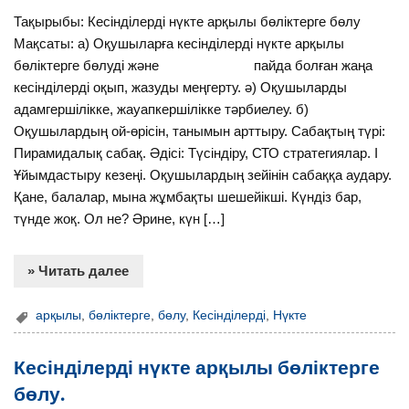
Тақырыбы: Кесінділерді нүкте арқылы бөліктерге бөлу
Мақсаты: а) Оқушыларға кесінділерді нүкте арқылы
бөліктерге бөлуді және пайда болған жаңа
кесінділерді оқып, жазуды меңгерту. ә) Оқушыларды
адамгершілікке, жауапкершілікке тәрбиелеу. б)
Оқушылардың ой-өрісін, танымын арттыру. Сабақтың түрі:
Пирамидалық сабақ. Әдісі: Түсіндіру, СТО стратегиялар. I
Ұйымдастыру кезеңі. Оқушылардың зейінін сабаққа аудару.
Қане, балалар, мына жұмбақты шешейікші. Күндіз бар,
түнде жоқ. Ол не? Әрине, күн […]
» Читать далее
арқылы
,
бөліктерге
,
бөлу
,
Кесінділерді
,
Нүкте
Кесінділерді нүкте арқылы бөліктерге
бөлу.