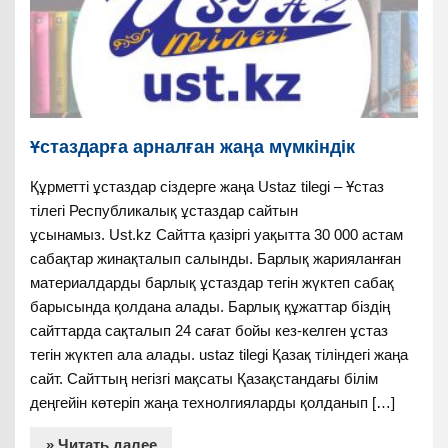
Ұстаздарға арналған жаңа мүмкіндік
Құрметті ұстаздар сіздерге жаңа Ustaz tilegi – Ұстаз
тілегі Республикалық ұстаздар сайтын
ұсынамыз. Ust.kz Сайтта қазіргі уақытта 30 000 астам
сабақтар жинақталып салынды. Барлық жарияланған
материалдарды барлық ұстаздар тегін жүктеп сабақ
барысында қолдана алады. Барлық құжаттар біздің
сайттарда сақталып 24 сағат бойы кез-келген ұстаз
тегін жүктеп ала алады. ustaz tilegi Қазақ тіліндегі жаңа
сайт. Сайттың негізгі мақсаты Қазақстандағы білім
деңгейін көтеріп жаңа технолгияларды қолданып […]
» Читать далее