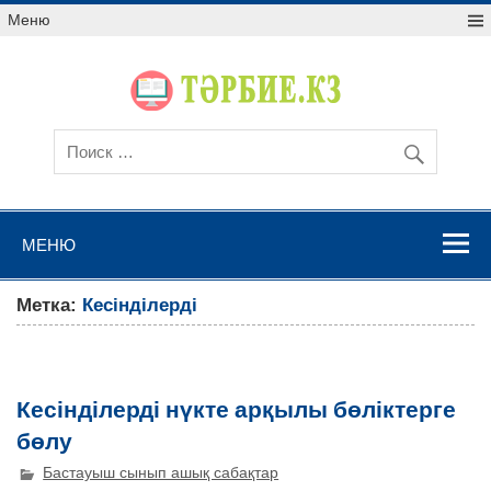
Меню
МЕНЮ
Метка:
Кесінділерді
Кесінділерді нүкте арқылы бөліктерге
бөлу
Бастауыш сынып ашық сабақтар