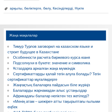
арқылы
,
бөліктерге
,
бөлу
,
Кесінділерді
,
Нүкте
Жаңа мақалалар
Тимур Турлов заговорил на казахском языке и
строит будущее в Казахстане
Особенности расчета биржевого курса юаня
Подсолнухи в букете: значение и символика
Ұстаздарға арналған жаңа мүмкіндік
Сертификаттарды қалай тегін алуға болады? Тегін
сертификаттар мұғалімдерге
Жаңғақтың балаларға пайдасын біле жүріңіз
Балаларды жарнамадан алыс ұстаңыздар
Африкадағы балалар неліктен тез жетіледі?
«Менің атам – шежіре» атты тақырыптағы ғылыми
еңбек