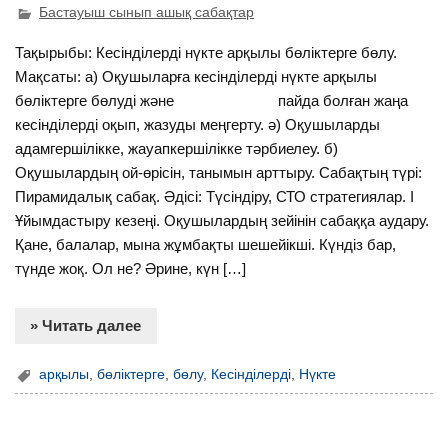
Бастауыш сынып ашық сабақтар
Тақырыбы: Кесінділерді нүкте арқылы бөліктерге бөлу.
Мақсаты: а) Оқушыларға кесінділерді нүкте арқылы
бөліктерге бөлуді және пайда болған жаңа
кесінділерді оқып, жазуды меңгерту. ә) Оқушыларды
адамгершілікке, жауапкершілікке тәрбиелеу. б)
Оқушылардың ой-өрісін, танымын арттыру. Сабақтың түрі:
Пирамидалық сабақ. Әдісі: Түсіндіру, СТО стратегиялар. I
Ұйымдастыру кезеңі. Оқушылардың зейінін сабаққа аудару.
Қане, балалар, мына жұмбақты шешейікші. Күндіз бар,
түнде жоқ. Ол не? Әрине, күн […]
» Читать далее
арқылы
,
бөліктерге
,
бөлу
,
Кесінділерді
,
Нүкте