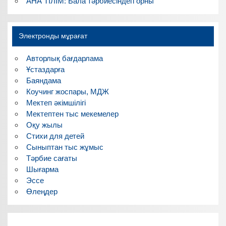
АНА ТІЛІМ: Бала тәрбиесіндегі орны
Электронды мұрағат
Авторлық бағдарлама
Ұстаздарға
Баяндама
Коучинг жоспары, МДЖ
Мектеп әкімшілігі
Мектептен тыс мекемелер
Оқу жылы
Стихи для детей
Сыныптан тыс жұмыс
Тәрбие сағаты
Шығарма
Эссе
Өлеңдер