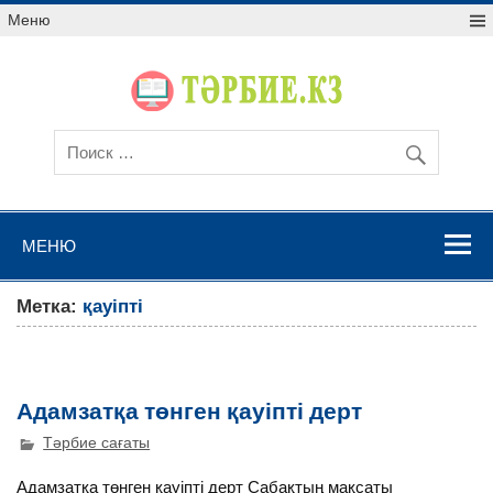
Меню
МЕНЮ
Метка:
қауіпті
Адамзатқа төнген қауіпті дерт
Тәрбие сағаты
Адамзатқа төнген қауіпті дерт Сабақтың мақсаты