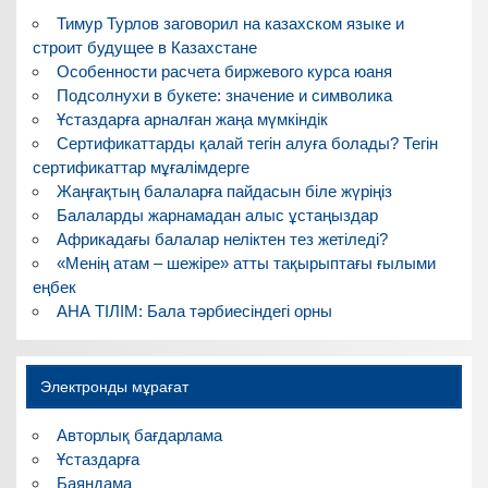
Тимур Турлов заговорил на казахском языке и
строит будущее в Казахстане
Особенности расчета биржевого курса юаня
Подсолнухи в букете: значение и символика
Ұстаздарға арналған жаңа мүмкіндік
Сертификаттарды қалай тегін алуға болады? Тегін
сертификаттар мұғалімдерге
Жаңғақтың балаларға пайдасын біле жүріңіз
Балаларды жарнамадан алыс ұстаңыздар
Африкадағы балалар неліктен тез жетіледі?
«Менің атам – шежіре» атты тақырыптағы ғылыми
еңбек
АНА ТІЛІМ: Бала тәрбиесіндегі орны
Электронды мұрағат
Авторлық бағдарлама
Ұстаздарға
Баяндама