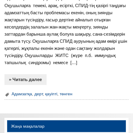
Оқушыларға темекі, арақ, есірткі, СПИД-тің қазіргі таңдағы
адамзаттың басты проблемасы екенін, оның зиянды
жақтарын түсіндіру, ғасыр дертіне айналып отырған
кеселдердің залалын жан-жақты меңгерту, зиянды
заттардан барынша аулақ болуға шақыру, сана-сезімдерін
дамыта түсу. Оқушыларға СПИД ауруының адам өмірі ұшін
қатерлі, жұқпалы екенін және одан сақтану жолдарын
түсіндіру. Оқушыларды ЖИТС (жүре п.б. иммундық
тапшылық синдромы) немесе […]
» Читать далее
Адамзатқа
,
дерт
,
қауіпті
,
төнген
Жаңа мақалалар