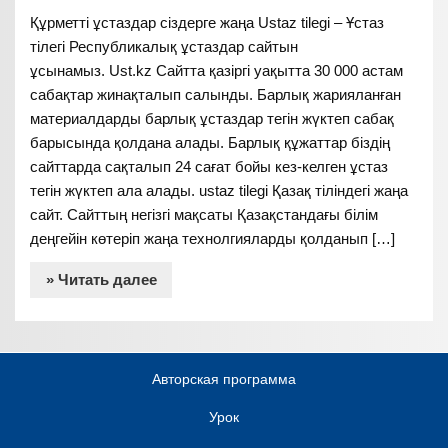
Құрметті ұстаздар сіздерге жаңа Ustaz tilegi – Ұстаз
тілегі Республикалық ұстаздар сайтын
ұсынамыз. Ust.kz Сайтта қазіргі уақытта 30 000 астам
сабақтар жинақталып салынды. Барлық жарияланған
материалдарды барлық ұстаздар тегін жүктеп сабақ
барысында қолдана алады. Барлық құжаттар біздің
сайттарда сақталып 24 сағат бойы кез-келген ұстаз
тегін жүктеп ала алады. ustaz tilegi Қазақ тіліндегі жаңа
сайт. Сайттың негізгі мақсаты Қазақстандағы білім
деңгейін көтеріп жаңа технолгияларды қолданып […]
» Читать далее
Авторская программа
Урок