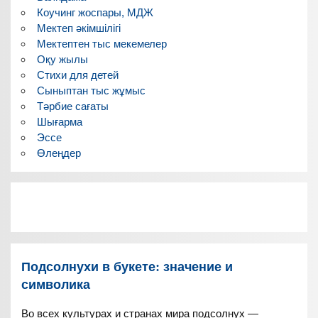
Коучинг жоспары, МДЖ
Мектеп әкімшілігі
Мектептен тыс мекемелер
Оқу жылы
Стихи для детей
Сыныптан тыс жұмыс
Тәрбие сағаты
Шығарма
Эссе
Өлеңдер
Подсолнухи в букете: значение и
символика
Во всех культурах и странах мира подсолнух —