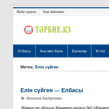
Жоба туралы
Кері байланыс
Отбасы
Ана мен бала
Балалар
Ұстаз
Метка:
Елін сүйген
Елін сүйген — Елбасы
Авторлық бағдарлама
Маңғыстау облысы Жаңаөзен қаласы №2 «Жанар»ба