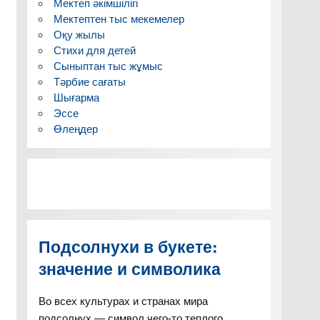
Мектеп әкімшілігі
Мектептен тыс мекемелер
Оқу жылы
Стихи для детей
Сыныптан тыс жұмыс
Тәрбие сағаты
Шығарма
Эссе
Өлеңдер
Подсолнухи в букете:
значение и символика
Во всех культурах и странах мира
подсолнух — символ чего-то теплого,