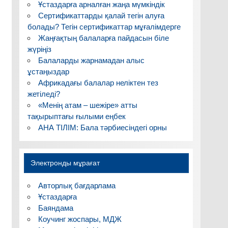
Ұстаздарға арналған жаңа мүмкіндік
Сертификаттарды қалай тегін алуға
болады? Тегін сертификаттар мұғалімдерге
Жаңғақтың балаларға пайдасын біле
жүріңіз
Балаларды жарнамадан алыс
ұстаңыздар
Африкадағы балалар неліктен тез
жетіледі?
«Менің атам – шежіре» атты
тақырыптағы ғылыми еңбек
АНА ТІЛІМ: Бала тәрбиесіндегі орны
Электронды мұрағат
Авторлық бағдарлама
Ұстаздарға
Баяндама
Коучинг жоспары, МДЖ