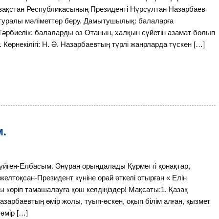
азақстан Республикасының Президенті Нұрсұлтан Назарбаев
 туралы мәліметтер беру. Дамытушылық: балаларға
у. Тәрбиелік: балаларды өз Отанын, халқын сүйетін азамат болып
 Көрнекілігі: Н. Ә. Назарбаевтың түрлі жанрларда түскен […]
м.
сүйген-Eлбасым. Әнұран орындалады Құрметті қонақтар,
 желтоқсан-Президент күніне орай өткелі отырған « Елін
 көріп тамашалауға қош келдіңіздер! Мақсаты:1. Қазақ
арбаевтың өмір жолы, туып-өскен, оқып білім алған, қызмет
өмір […]