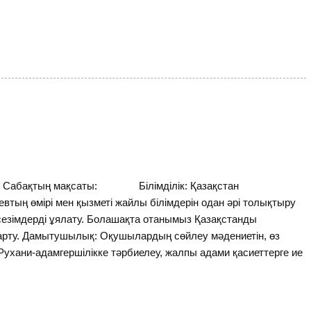
басы Сабақтың мақсаты: Білімділік: Қазақстан
тың өмірі мен қызметі жайлы білімдерін одан әрі толықтыру
езімдерді ұялату. Болашақта отанымыз Қазақстанды
 аңғарту. Дамытушылық: Оқушылардың сөйлеу мәдениетін, өз
 Рухани-адамгершілікке тәрбиелеу, жалпы адами қасиеттерге ие