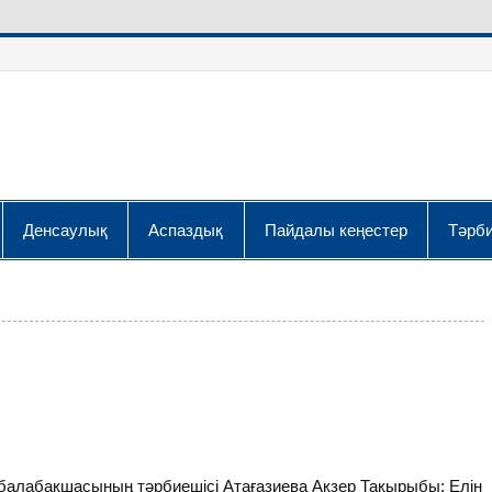
Денсаулық
Аспаздық
Пайдалы кеңестер
Тәрби
лабақшасының тәрбиешісі Атағазиева Ақзер Тақырыбы: Елін