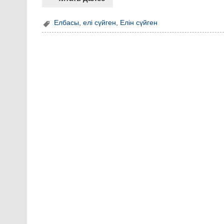
Елбасы
,
елі сүйген
,
Елін сүйген