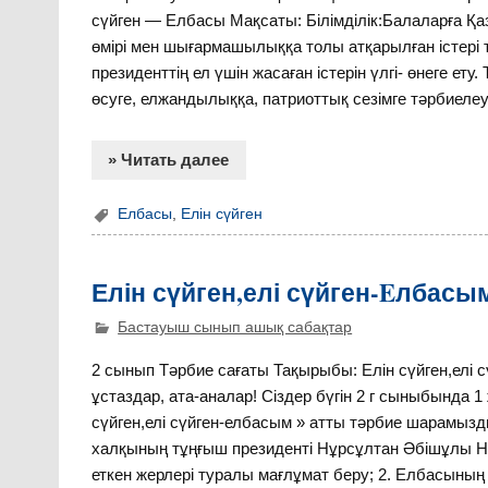
сүйген — Елбасы Мақсаты: Білімділік:Балаларға Қ
өмірі мен шығармашылыққа толы атқарылған істері
президенттің ел үшін жасаған істерін үлгі- өнеге ет
өсуге, елжандылыққа, патриоттық сезімге тәрбиелеу.
» Читать далее
Елбасы
,
Елін сүйген
Елін сүйген,елі сүйген-Eлбасы
Бастауыш сынып ашық сабақтар
2 сынып Тәрбие сағаты Тақырыбы: Елін сүйген,елі 
ұстаздар, ата-аналар! Сіздер бүгін 2 г сыныбында 1
сүйген,елі сүйген-елбасым » атты тәрбие шарамызды
халқының тұңғыш президенті Нұрсұлтан Әбішұлы Наз
еткен жерлері туралы мағлұмат беру; 2. Елбасының 