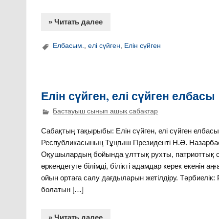
» Читать далее
Eлбасым.
,
елі сүйген
,
Елін сүйген
Елін сүйген, елі сүйген елбасы
Бастауыш сынып ашық сабақтар
Сабақтың тақырыбы: Елін сүйген, елі сүйген ел
Республикасының Тұңғыш Президенті Н.Ә. Назарбаев
Оқушылардың бойында ұлттық рухты, патриоттық с
өркендетуге білімді, білікті адамдар керек екенін
ойын ортаға салу дағдыларын жетілдіру. Тәрбиелік:
болатын […]
» Читать далее