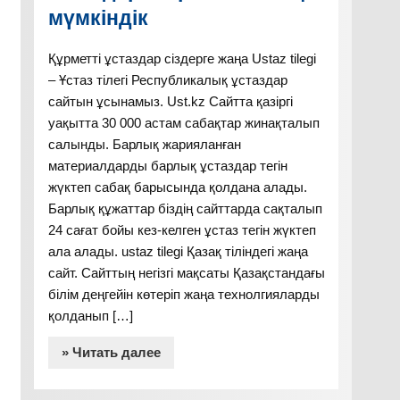
мүмкіндік
Құрметті ұстаздар сіздерге жаңа Ustaz tilegi
– Ұстаз тілегі Республикалық ұстаздар
сайтын ұсынамыз. Ust.kz Сайтта қазіргі
уақытта 30 000 астам сабақтар жинақталып
салынды. Барлық жарияланған
материалдарды барлық ұстаздар тегін
жүктеп сабақ барысында қолдана алады.
Барлық құжаттар біздің сайттарда сақталып
24 сағат бойы кез-келген ұстаз тегін жүктеп
ала алады. ustaz tilegi Қазақ тіліндегі жаңа
сайт. Сайттың негізгі мақсаты Қазақстандағы
білім деңгейін көтеріп жаңа технолгияларды
қолданып […]
» Читать далее