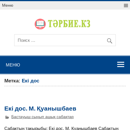
Меню
МЕНЮ
Метка:
Екі дос
Екі дос. М. Қуанышбаев
Бастауыш сынып ашық сабақтар
Сабақтың тақырыбы: Екі дос. М. Қуанышбаев Сабақтың