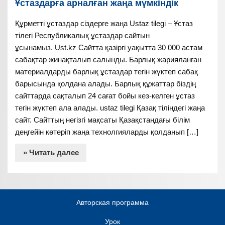
Ұстаздарға арналған жаңа мүмкіндік
Құрметті ұстаздар сіздерге жаңа Ustaz tilegi – Ұстаз
тілегі Республикалық ұстаздар сайтын
ұсынамыз. Ust.kz Сайтта қазіргі уақытта 30 000 астам
сабақтар жинақталып салынды. Барлық жарияланған
материалдарды барлық ұстаздар тегін жүктеп сабақ
барысында қолдана алады. Барлық құжаттар біздің
сайттарда сақталып 24 сағат бойы кез-келген ұстаз
тегін жүктеп ала алады. ustaz tilegi Қазақ тіліндегі жаңа
сайт. Сайттың негізгі мақсаты Қазақстандағы білім
деңгейін көтеріп жаңа технолгияларды қолданып […]
» Читать далее
Авторская программа
Урок