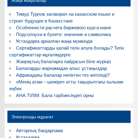
Жаңа мақалалар
Тимур Турлов заговорил на казахском языке и
строит будущее в Казахстане
Особенности расчета биржевого курса юаня
Подсолнухи в букете: значение и символика
Ұстаздарға арналған жаңа мүмкіндік
Сертификаттарды қалай тегін алуға болады? Тегін
сертификаттар мұғалімдерге
Жаңғақтың балаларға пайдасын біле жүріңіз
Балаларды жарнамадан алыс ұстаңыздар
Африкадағы балалар неліктен тез жетіледі?
«Менің атам – шежіре» атты тақырыптағы ғылыми
еңбек
АНА ТІЛІМ: Бала тәрбиесіндегі орны
Электронды мұрағат
Авторлық бағдарлама
Ұстаздарға