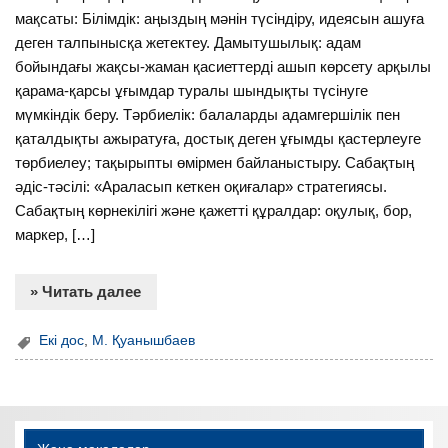
мақсаты: Білімдік: аңыздың мәнін түсіндіру, идеясын ашуға
деген талпынысқа жетектеу. Дамытушылық: адам
бойындағы жақсы-жаман қасиеттерді ашып көрсету арқылы
қарама-қарсы ұғымдар туралы шындықты түсінуге
мүмкіндік беру. Тәрбиелік: балаларды адамгершілік пен
қаталдықты ажыратуға, достық деген ұғымды қастерлеуге
төрбиелеу; тақырыпты өмірмен байланыстыру. Сабақтың
әдіс-тәсілі: «Араласып кеткен оқиғалар» стратегиясы.
Сабақтың көрнекілігі және қажетті құралдар: оқулық, бор,
маркер, […]
» Читать далее
Екі дос
,
М. Қуанышбаев