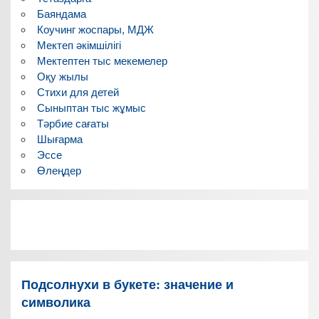
Баяндама
Коучинг жоспары, МДЖ
Мектеп әкімшілігі
Мектептен тыс мекемелер
Оқу жылы
Стихи для детей
Сыныптан тыс жұмыс
Тәрбие сағаты
Шығарма
Эссе
Өлеңдер
Подсолнухи в букете: значение и
символика