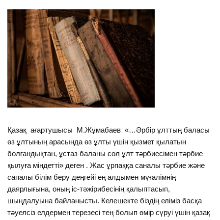
Қазақ ағартушысы М.Жұмабаев «…Әрбір ұлттың баласы
өз ұлтының арасында өз ұлты үшін қызмет қылатын
болғандықтан, ұстаз баланы сол ұлт тәрбиесімен тәрбие
қылуға міндетті» деген . Жас ұрпаққа саналы тәрбие және
сапалы білім беру деңгейі ең алдымен мұғалімнің
даярлығына, оның іс-тәжірибесінің қалыптасып,
шыңдалуына байланысты. Келешекте біздің еліміз басқа
тәуелсіз елдермен терезесі тең болып өмір сүруі үшін қазақ