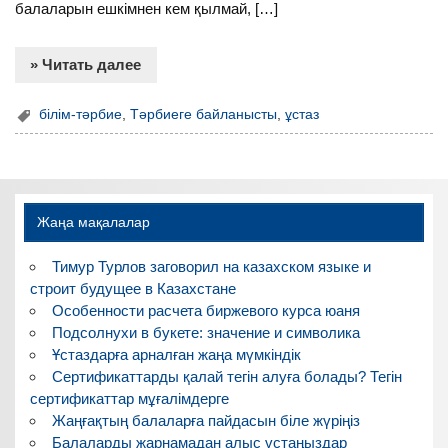
балаларын ешкімнен кем қылмай, […]
» Читать далее
білім-тәрбие
,
Тәрбиеге байланысты
,
ұстаз
Жаңа мақалалар
Тимур Турлов заговорил на казахском языке и
строит будущее в Казахстане
Особенности расчета биржевого курса юаня
Подсолнухи в букете: значение и символика
Ұстаздарға арналған жаңа мүмкіндік
Сертификаттарды қалай тегін алуға болады? Тегін
сертификаттар мұғалімдерге
Жаңғақтың балаларға пайдасын біле жүріңіз
Балаларды жарнамадан алыс ұстаңыздар