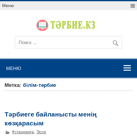
Меню
МЕНЮ
Метка:
білім-тәрбие
Тәрбиеге байланысты менің
көзқарасым
Ұстаздарға
,
Эссе