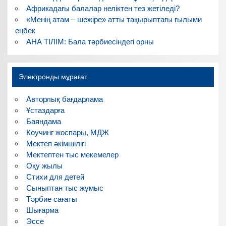
Африкадағы балалар неліктен тез жетіледі?
«Менің атам – шежіре» атты тақырыптағы ғылыми
еңбек
АНА ТІЛІМ: Бала тәрбиесіндегі орны
Электронды мұрағат
Авторлық бағдарлама
Ұстаздарға
Баяндама
Коучинг жоспары, МДЖ
Мектеп әкімшілігі
Мектептен тыс мекемелер
Оқу жылы
Стихи для детей
Сыныптан тыс жұмыс
Тәрбие сағаты
Шығарма
Эссе