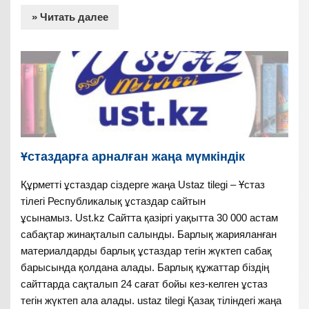
» Читать далее
Ұстаздарға арналған жаңа мүмкіндік
Құрметті ұстаздар сіздерге жаңа Ustaz tilegi – Ұстаз
тілегі Республикалық ұстаздар сайтын
ұсынамыз. Ust.kz Сайтта қазіргі уақытта 30 000 астам
сабақтар жинақталып салынды. Барлық жарияланған
материалдарды барлық ұстаздар тегін жүктеп сабақ
барысында қолдана алады. Барлық құжаттар біздің
сайттарда сақталып 24 сағат бойы кез-келген ұстаз
тегін жүктеп ала алады. ustaz tilegi Қазақ тіліндегі жаңа