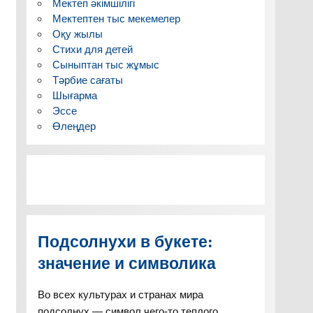
Мектеп әкімшілігі
Мектептен тыс мекемелер
Оқу жылы
Стихи для детей
Сыныптан тыс жұмыс
Тәрбие сағаты
Шығарма
Эссе
Өлеңдер
Подсолнухи в букете:
значение и символика
Во всех культурах и странах мира
подсолнух — символ чего-то теплого,