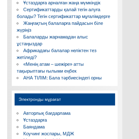
Ұстаздарға арналған жаңа мүмкіндік
Сертификаттарды қалай тегін алуға
болады? Тегін сертификаттар мұғалімдерге
Жаңғақтың балаларға пайдасын біле
жүріңіз
Балаларды жарнамадан алыс
ұстаңыздар
Африкадағы балалар неліктен тез
жетіледі?
«Менің атам – шежіре» атты
тақырыптағы ғылыми еңбек
АНА ТІЛІМ: Бала тәрбиесіндегі орны
Электронды мұрағат
Авторлық бағдарлама
Ұстаздарға
Баяндама
Коучинг жоспары, МДЖ