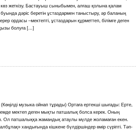
 көз жеткізу. Бастауыш сыныбымен, алғаш қолына қалам
буында дәріс беретін ұстаздармен таныстыру, әр баланың
берер ордасы –мектепті, ұстаздарын құрметтеп, білімге деген
қызы болуға […]
Көңілді музыка ойнап тұрады) Ортаға ертекші шығады: Ерте,
 әлемде мектеп деген мықты патшалық болса керек. Оның
ты. Ол патшалыққа жамандық атаулы мүлде жоламаған екен.
лбұлақ» хандығында кішкене бүлдіршіндер өмір сүріпті. Тәп-