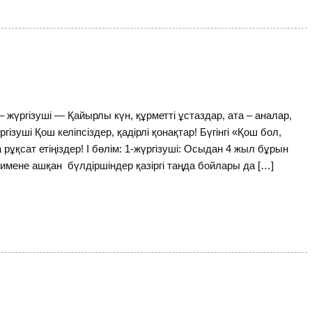
ргізуші — Қайырлы күн, құрметті ұстаздар, ата – аналар,
ргізуші Қош келіпсіздер, қадірлі қонақтар! Бүгінгі «Қош бол,
рұқсат етіңіздер! І бөлім: 1-жүргізуші: Осыдан 4 жыл бұрын
мене ашқан бүлдіршіндер қазіргі таңда бойлары да […]