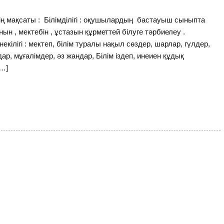
 мақсаты : Білімділігі : оқушылардың бастауыш сыныпта
ын , мектебін , ұстазын құрметтей білуге тәрбиелеу .
ілігі : мектеп, білім туралы нақыл сөздер, шарлар, гүлдер,
р, мұғалімдер, әз жандар, Білім іздеп, инеиен құдық
[…]