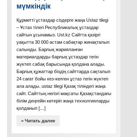
мүмкіндік
Құрметті ұстаздар сіздерге жаңа Ustaz tilegi
– Ұстаз тілегі Республикалық ұстаздар
сайтын ұсынамыз. Ust.kz Сайтта қазіргі
уақытта 30 000 астам сабақтар жинақталып
салынды. Барлық жарияланған
материалдарды барлық ұстаздар тегін
жүктеп сабақ барысында қолдана алады.
Барлық құжаттар біздің сайттарда сақталып
24 сағат бойы кез-келген ұстаз тегін жүктеп
ала алады. ustaz tilegi Қазақ тіліндегі жаңа
сайт. Сайттың негізгі мақсаты Қазақстандағы
білім деңгейін көтеріп жаңа технолгияларды
қолданып […]
» Читать далее