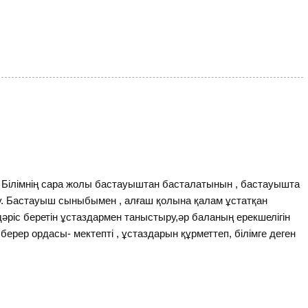
Білімнің сара жолы бастауыштан басталатынын , бастауышта
ізу. Бастауыш сыныбымен , алғаш қолына қалам ұстатқан
әріс беретін ұстаздармен таныстыру,әр баланың ерекшелігін
р ордасы- мектепті , ұстаздарын құрметтеп, білімге деген