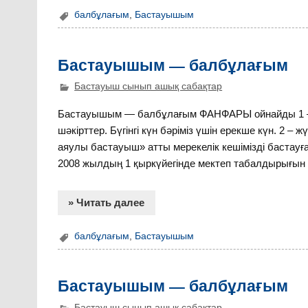
балбұлағым
,
Бастауышым
Бастауышым — балбұлағым
Бастауыш сынып ашық сабақтар
Бастауышым — балбұлағым ФАНФАРЫ ойнайды 1 – жү
шәкірттер. Бүгінгі күн бәріміз үшін ерекше күн. 2 – жү
аяулы бастауыш» атты мерекелік кешімізді бастауға 
2008 жылдың 1 қыркүйегінде мектеп табалдырығын и
» Читать далее
балбұлағым
,
Бастауышым
Бастауышым — балбұлағым
Бастауыш сынып ашық сабақтар