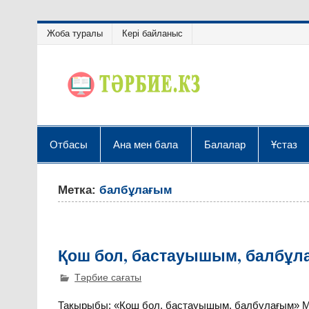
Жоба туралы
Кері байланыс
Отбасы
Ана мен бала
Балалар
Ұстаз
Метка:
балбұлағым
Қош бол, бастауышым, балбұл
Тәрбие сағаты
Тақырыбы: «Қош бол, бастауышым, балбұлағым» Ма