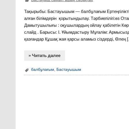
Тақырыбы: Бастауышым — балбұлағым Ертеңгіліктің
алған білімдерін қорытындылау. Тәрбиелілігі:өз Отан
Дамытушылығы : оқушылардың ойлау қабілетін Көрнек
слайд . Барысы: І. Ұйымдастыру Мұғалім: Армысызда
қазғандар Құшақ жая қарсы аламыз сіздерді, Өлең 
» Читать далее
балбұлағым
,
Бастауышым