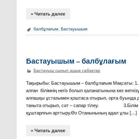
» Читать далее
балбұлағым
,
Бастауышым
Бастауышым – балбұлағым
Бастауыш сынып ашық сабақтар
Тақырыбы: Бастауышым – балбұлағым Мақсаты: 1. 
алған білімнің негіз болып қаланатынына көз жетк
алғашқы ұстазымен қоштаса отырып, орта буында д
таныта отырып, сәт – сапар тілеу. 3.Білім бере
құштарлғын арттыру.Өз Отанынының адал ұлы […]
» Читать далее