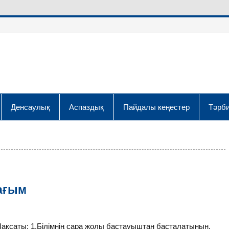
Денсаулық
Аспаздық
Пайдалы кеңестер
Тәрби
ағым
қсаты: 1.Білімнің сара жолы бастауыштан басталатынын,