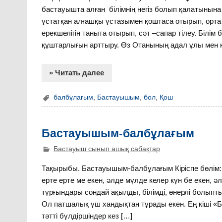
бастауышта алған білімнің негіз болып қалатынына
ұстатқан алғашқы ұстазымен қоштаса отырып, орта 
ерекшелігін таныта отырып, сәт –сапар тілеу. Білім 
құштарлығын арттыру. Өз Отанының адал ұлы мен 
» Читать далее
балбұлағым
,
Бастауышым
,
бол
,
Қош
Бастауышым-балбұлағым
Бастауыш сынып ашық сабақтар
Тақырыбы. Бастауышым-балбұлағым Кіріспе бөлім: (
ерте ерте ме екен, әлде мүлде келер күн бе екен,
тұрғындары сондай ақылды, білімді, өнерлі болып
Ол патшалық үш хандықтан тұрады екен. Ең кіші «Ба
тәтті бүлдіршіндер кез […]