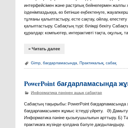
интерфейсімен және растрлық бейнелермен жалпы 
ізденімпаздыққа, өз бетінше еңбектенуге, жауапкер
тұлғаны қалыптастыру, есте сақтау, ойлау, елестету 
қалыптастыру. Сабақтың түрі: білімді бекіту Сабақты
құралдар: компьютер, интерактивті тақта, оқулық, 
» Читать далее
Gimp
,
бағдарламасында
,
Практикалық
,
сабақ
PowerPoint бағдарламасында жұ
Информатика пәнінен ашық сабақтар
Сабақтың тақырыбы: PowerPoint бағдарламасында жұ
бағдарламасымен жұмыс істеуді үйрету. Ә) Дамы
Информатика пәніне қызығушылығын арттыру. Б) Тәр
практикаға жүзінде қолдана бәлуге дағдыландыру.