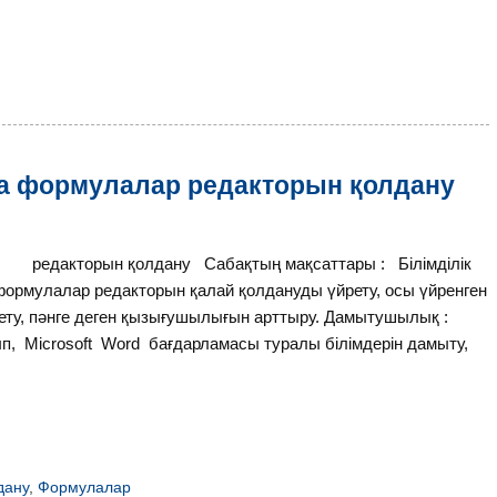
да формулалар редакторын қолдану
редакторын қолдану Сабақтың мақсаттары : Білімділік
рмулалар редакторын қалай қолдануды үйрету, осы үйренген
үйрету, пәнге деген қызығушылығын арттыру. Дамытушылық :
ып, Microsoft Word бағдарламасы туралы білімдерін дамыту,
дану
,
Формулалар