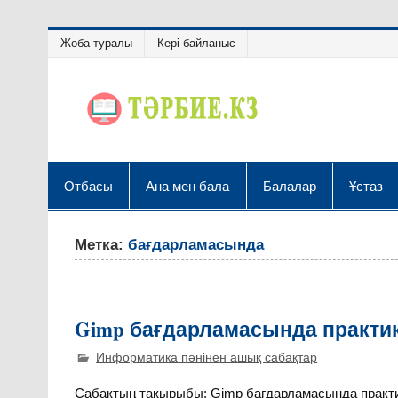
Жоба туралы
Кері байланыс
Отбасы
Ана мен бала
Балалар
Ұстаз
Метка:
бағдарламасында
Gimp бағдарламасында практи
Информатика пәнінен ашық сабақтар
Сабақтың тақырыбы: Gimp бағдарламасында практ