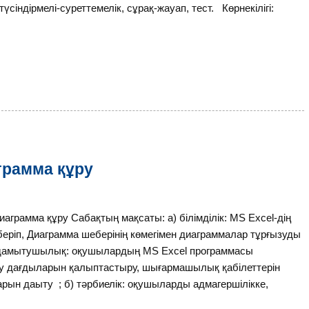
індірмелі-суреттемелік, сұрақ-жауап, тест. Көрнекілігі:
грамма құру
рамма құру Сабақтың мақсаты: а) бiлiмдiлік: MS Excel-дің
 беріп, Диаграмма шеберінің көмегімен диаграммалар тұрғызуды
ә) дамытушылық: оқушылардың MS Excel программасы
зу дағдыларын қалыптастыру, шығармашылық қабілеттерін
рын даыту ; б) тәрбиелiк: оқушыларды адмагершілікке,