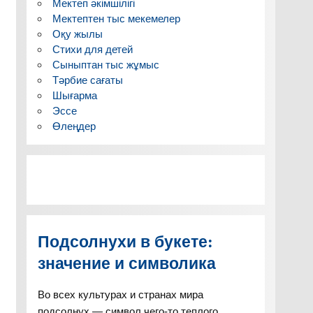
Мектеп әкімшілігі
Мектептен тыс мекемелер
Оқу жылы
Стихи для детей
Сыныптан тыс жұмыс
Тәрбие сағаты
Шығарма
Эссе
Өлеңдер
Подсолнухи в букете:
значение и символика
Во всех культурах и странах мира
подсолнух — символ чего-то теплого,