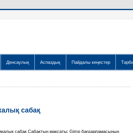
Денсаулық
Аспаздық
Пайдалы кеңестер
Тәрби
калық сабақ
икалық сабақ Сабақтың мақсаты: Gimp бағдарламасының