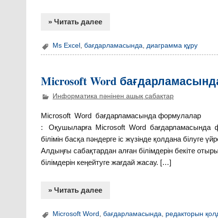
» Читать далее
Ms Excel
,
бағдарламасында
,
диаграмма құру
Microsoft Word бағдарламасын
Информатика пәнінен ашық сабақтар
Microsoft Word бағдарламасында формулалар 
: Оқушыларға Microsoft Word бағдарламасында фо
білімін басқа пәндерге іс жүзінде қолдана білуге 
Алдыңғы сабақтардан алған білімдерін бекіте отыр
білімдерін кеңейтуге жағдай жасау. […]
» Читать далее
Microsoft Word
,
бағдарламасында
,
редакторын қол