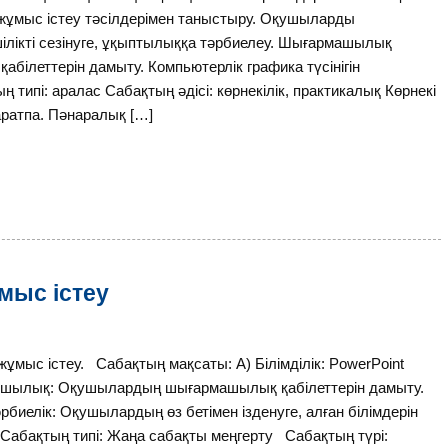
жұмыс істеу тәсілдерімен таныстыру. Оқушыларды
шілікті сезінуге, ұқыптылыққа тәрбиелеу. Шығармашылық
қабілеттерін дамыту. Компьютерлік графика түсінігін
ң типі: аралас Сабақтың әдісі: көрнекілік, практикалық Көрнекі
таратпа. Пәнаралық […]
мыс істеу
мыс істеу. Сабақтың мақсаты: А) Білімділік: PowerPoint
тушылық: Оқушылардың шығармашылық қабілеттерін дамыту.
биелік: Оқушылардың өз бетімен ізденуге, алған білімдерін
 Сабақтың типі: Жаңа сабақты меңгерту Сабақтың түрі: