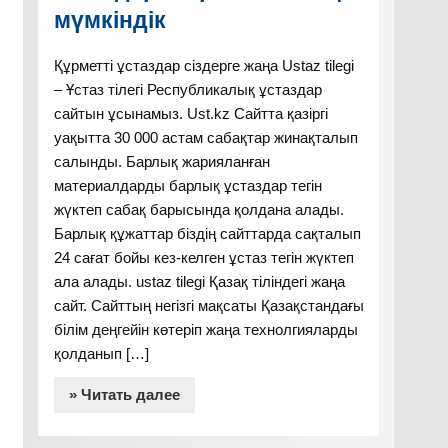
мүмкіндік
Құрметті ұстаздар сіздерге жаңа Ustaz tilegi
– Ұстаз тілегі Республикалық ұстаздар
сайтын ұсынамыз. Ust.kz Сайтта қазіргі
уақытта 30 000 астам сабақтар жинақталып
салынды. Барлық жарияланған
материалдарды барлық ұстаздар тегін
жүктеп сабақ барысында қолдана алады.
Барлық құжаттар біздің сайттарда сақталып
24 сағат бойы кез-келген ұстаз тегін жүктеп
ала алады. ustaz tilegi Қазақ тіліндегі жаңа
сайт. Сайттың негізгі мақсаты Қазақстандағы
білім деңгейін көтеріп жаңа технолгияларды
қолданып […]
» Читать далее