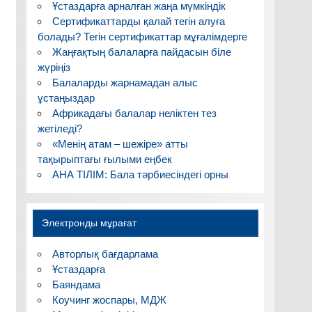
Ұстаздарға арналған жаңа мүмкіндік
Сертификаттарды қалай тегін алуға
болады? Тегін сертификаттар мұғалімдерге
Жаңғақтың балаларға пайдасын біле
жүріңіз
Балаларды жарнамадан алыс
ұстаңыздар
Африкадағы балалар неліктен тез
жетіледі?
«Менің атам – шежіре» атты
тақырыптағы ғылыми еңбек
АНА ТІЛІМ: Бала тәрбиесіндегі орны
Электронды мұрағат
Авторлық бағдарлама
Ұстаздарға
Баяндама
Коучинг жоспары, МДЖ