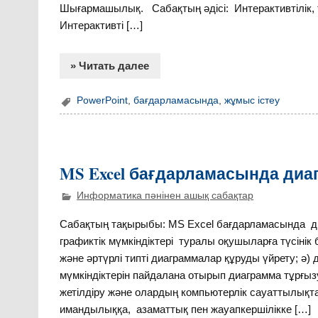
Шығармашылық. Сабақтың әдісі: Интерактивтілік, түс
Интерактивті […]
» Читать далее
PowerPoint
,
бағдарламасында
,
жұмыс істеу
MS Excel бағдарламасында диа
Информатика пәнінен ашық сабақтар
Сабақтың тақырыбы: MS Excel бағдарламасында диаг
графиктік мүмкіндіктері туралы оқушыларға түсінік
және әртүрлі типті диаграммалар құруды үйрету; 
мүмкіндіктерін пайдалана отырып диаграмма тұрғы
жетілдіру және олардың компьютерлік сауаттылықта
имандылыққа, азаматтық пен жауапкершілікке […]