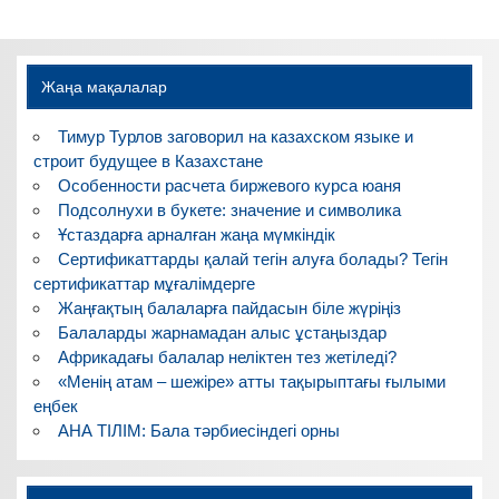
Жаңа мақалалар
Тимур Турлов заговорил на казахском языке и
строит будущее в Казахстане
Особенности расчета биржевого курса юаня
Подсолнухи в букете: значение и символика
Ұстаздарға арналған жаңа мүмкіндік
Сертификаттарды қалай тегін алуға болады? Тегін
сертификаттар мұғалімдерге
Жаңғақтың балаларға пайдасын біле жүріңіз
Балаларды жарнамадан алыс ұстаңыздар
Африкадағы балалар неліктен тез жетіледі?
«Менің атам – шежіре» атты тақырыптағы ғылыми
еңбек
АНА ТІЛІМ: Бала тәрбиесіндегі орны