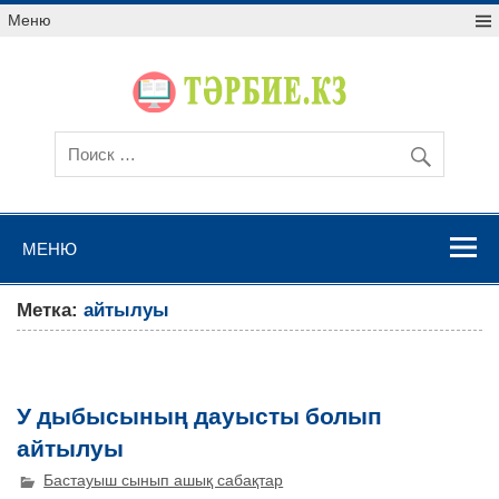
Меню
МЕНЮ
Метка:
айтылуы
У дыбысының дауысты болып
айтылуы
Бастауыш сынып ашық сабақтар