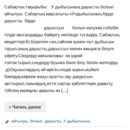
Сабақтың тақырыбы: У дыбысының дауысты болып
айтылуы. Сабақтың мақсатыты:«У»дыбысының бірде
дауысты бірде
дауыссыз болып келуінің себебін
тілдік мысалдарды байқату негізінде түсіндіру. Сабақтың
міндеттері:б) Берілген сөз,сөйлем ішінен «у» дыбысын
тауып,оның дауысты,дауыссыз екенін ажырата білуге
үйрету.Сөздерді мағыналары- на қарай
топтастырып,сөздерді буынға бөле білу білігін жетілдіру.
д)Оқушылардың ой-өрісін,сөздік қорын,жүйелі
баяндау,көркем жазу,сауатты оқу дағдысын
арттырып,танымдық,есте сақтау қабілеттерін дамыту.
т)Өлең мазмұны арқылы өз […]
» Читать далее
айтылуы
,
болып
,
дауысты
,
У дыбысының