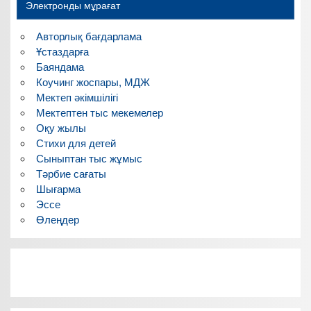
Электронды мұрағат
Авторлық бағдарлама
Ұстаздарға
Баяндама
Коучинг жоспары, МДЖ
Мектеп әкімшілігі
Мектептен тыс мекемелер
Оқу жылы
Стихи для детей
Сыныптан тыс жұмыс
Тәрбие сағаты
Шығарма
Эссе
Өлеңдер