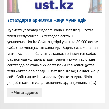
Ұстаздарға арналған жаңа мүмкіндік
Құрметті ұстаздар сіздерге жаңа Ustaz tilegi – Ұстаз
тілегі Республикалық ұстаздар сайтын
ұсынамыз. Ust.kz Сайтта қазіргі уақытта 30 000 астам
сабақтар жинақталып салынды. Барлық жарияланған
материалдарды барлық ұстаздар тегін жүктеп сабақ
барысында қолдана алады. Барлық құжаттар біздің
сайттарда сақталып 24 сағат бойы кез-келген ұстаз
тегін жүктеп ала алады. ustaz tilegi Қазақ тіліндегі жаңа
сайт. Сайттың негізгі мақсаты Қазақстандағы білім
деңгейін көтеріп жаңа технолгияларды қолданып […]
» Читать далее