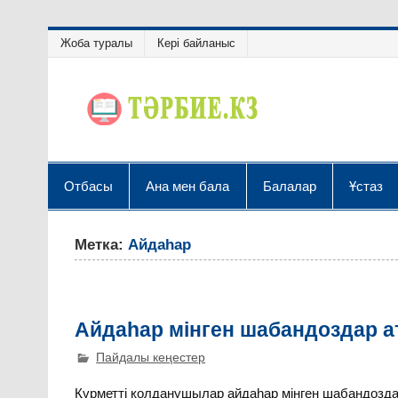
Жоба туралы
Кері байланыс
Отбасы
Ана мен бала
Балалар
Ұстаз
Метка:
Айдаһар
Айдаһар мінген шабандоздар а
Пайдалы кеңестер
Құрметті қолданушылар айдаһар мінген шабандозда