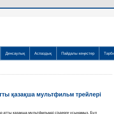
Денсаулық
Аспаздық
Пайдалы кеңестер
Тәрби
тты қазақша мультфильм трейлері
р атты қазақша мультфильмді сіздерге ұсынамыз. Бұл