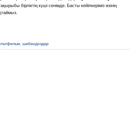
ырыбы бірліктің күші сенімде. Басты кейіпкеріміз өзінің
қтаймыз.
ультфильм
,
шабандоздар