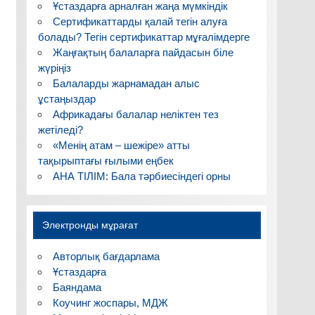
Ұстаздарға арналған жаңа мүмкіндік
Сертификаттарды қалай тегін алуға
болады? Тегін сертификаттар мұғалімдерге
Жаңғақтың балаларға пайдасын біле
жүріңіз
Балаларды жарнамадан алыс
ұстаңыздар
Африкадағы балалар неліктен тез
жетіледі?
«Менің атам – шежіре» атты
тақырыптағы ғылыми еңбек
АНА ТІЛІМ: Бала тәрбиесіндегі орны
Электронды мұрағат
Авторлық бағдарлама
Ұстаздарға
Баяндама
Коучинг жоспары, МДЖ