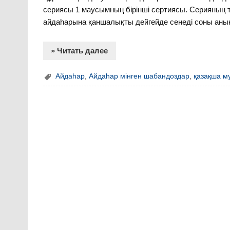
сериясы 1 маусымның бірінші сертиясы. Серияның тақ
айдаһарына қаншалықты дейгейде сенеді соны аны
» Читать далее
Айдаһар
,
Айдаһар мінген шабандоздар
,
қазақша м