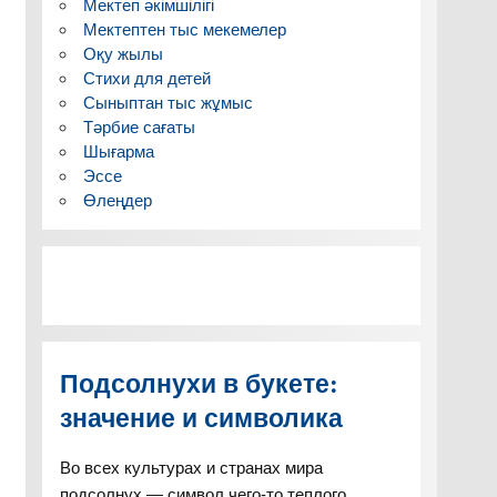
Мектеп әкімшілігі
Мектептен тыс мекемелер
Оқу жылы
Стихи для детей
Сыныптан тыс жұмыс
Тәрбие сағаты
Шығарма
Эссе
Өлеңдер
Подсолнухи в букете:
значение и символика
Во всех культурах и странах мира
подсолнух — символ чего-то теплого,