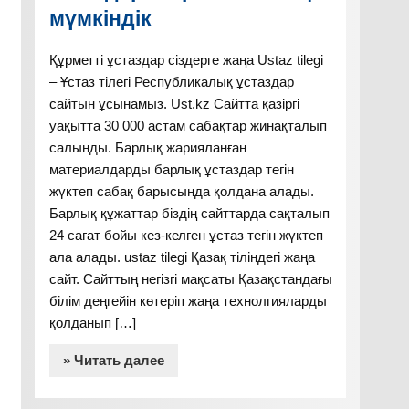
мүмкіндік
Құрметті ұстаздар сіздерге жаңа Ustaz tilegi
– Ұстаз тілегі Республикалық ұстаздар
сайтын ұсынамыз. Ust.kz Сайтта қазіргі
уақытта 30 000 астам сабақтар жинақталып
салынды. Барлық жарияланған
материалдарды барлық ұстаздар тегін
жүктеп сабақ барысында қолдана алады.
Барлық құжаттар біздің сайттарда сақталып
24 сағат бойы кез-келген ұстаз тегін жүктеп
ала алады. ustaz tilegi Қазақ тіліндегі жаңа
сайт. Сайттың негізгі мақсаты Қазақстандағы
білім деңгейін көтеріп жаңа технолгияларды
қолданып […]
» Читать далее