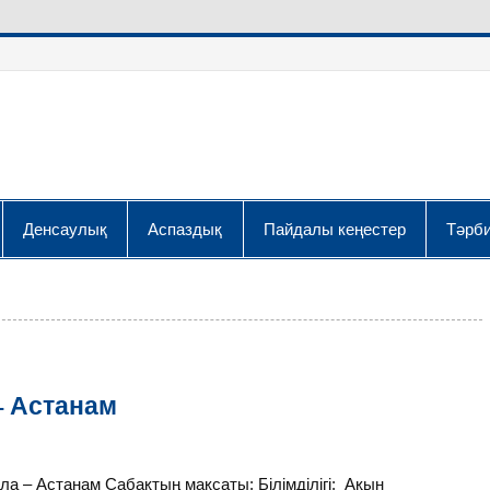
Денсаулық
Аспаздық
Пайдалы кеңестер
Тәрби
– Астанам
 – Астанам Сабақтың мақсаты: Білімділігі: Ақын