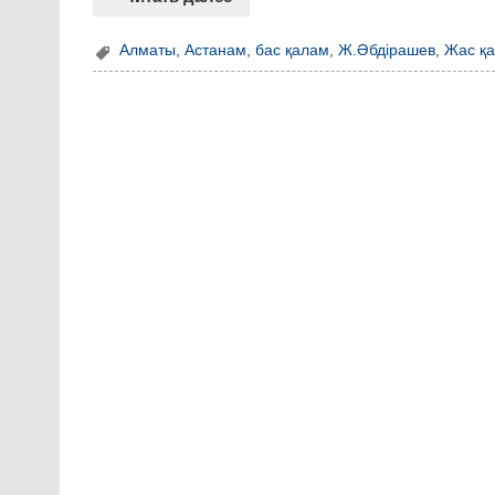
Алматы
,
Астанам
,
бас қалам
,
Ж.Әбдірашев
,
Жас қа