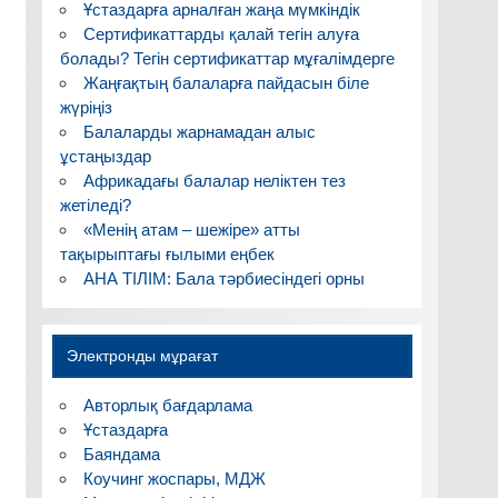
Ұстаздарға арналған жаңа мүмкіндік
Сертификаттарды қалай тегін алуға
болады? Тегін сертификаттар мұғалімдерге
Жаңғақтың балаларға пайдасын біле
жүріңіз
Балаларды жарнамадан алыс
ұстаңыздар
Африкадағы балалар неліктен тез
жетіледі?
«Менің атам – шежіре» атты
тақырыптағы ғылыми еңбек
АНА ТІЛІМ: Бала тәрбиесіндегі орны
Электронды мұрағат
Авторлық бағдарлама
Ұстаздарға
Баяндама
Коучинг жоспары, МДЖ