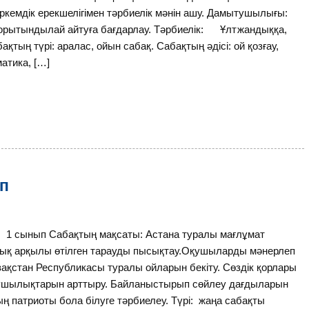
емдік ерекшелігімен тәрбиелік мәнін ашу. Дамытушылығы:
 қорытындылай айтуға бағдарлау. Тәрбиелік: Ұлтжандыққа,
ақтың түрі: аралас, ойын сабақ. Сабақтың әдісі: ой қозғау,
атика, […]
ып
сынып Сабақтың мақсаты: Астана туралы мағлұмат
улық арқылы өтілген тарауды пысықтау.Оқушыларды мәнерлеп
ақстан Республикасы туралы ойларын бекіту. Сөздік қорлары
ығушылықтарын арттыру. Байланыстырып сөйлеу дағдыларын
ң патриоты бола білуге тәрбиелеу. Түрі: жаңа сабақты