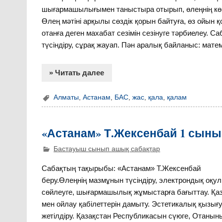
шығармашылығымен таныстыра отырып, өлеңнің көрк
Өлең мәтіні арқылы сөздік қорын байтуға, өз ойын
отанға деген махабат сезімін сезінуге тәрбиелеу. Саб
түсіндіру, сұрақ жауап. Пән аралық байланыс: матем
» Читать далее
Алматы
,
Астанам
,
БАС
,
жас
,
қала
,
қалам
«Астанам» Т.Жексенбай 1 сын
Бастауыш сынып ашық сабақтар
Сабақтың тақырыбы: «Астанам» Т.Жексенбай 1 
беру.Өлеңнің мазмұнын түсіндіру, электрондық оқ
сөйлеуге, шығармашылық жұмыстарға бағыттау. Қаз
мен ойлау қабілеттерін дамыту. Эстетикалық қыз
жетілдіру. Қазақстан Республикасын сүюге, Отаныны