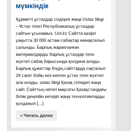
мүмкіндік
Құрметті ұстаздар сіздерге жаңа Ustaz tilegi
– Ұстаз тілегі Республикалық ұстаздар
сайтын ұсынамыз. Ust.kz Сайтта қазіргі
уақытта 30 000 астам сабақтар жинақталып
салынды. Барлық жарияланған
материалдарды барлық ұстаздар тегін
жүктеп сабақ барысында қолдана алады.
Барлық құжаттар біздің сайттарда сақталып
24 сағат бойы кез-келген ұстаз тегін жүктеп
ала алады. ustaz tilegi Қазақ тіліндегі жаңа
сайт. Сайттың негізгі мақсаты Қазақстандағы
білім деңгейін көтеріп жаңа технолгияларды
қолданып […]
» Читать далее