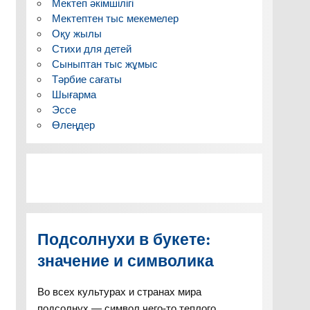
Мектеп әкімшілігі
Мектептен тыс мекемелер
Оқу жылы
Стихи для детей
Сыныптан тыс жұмыс
Тәрбие сағаты
Шығарма
Эссе
Өлеңдер
Подсолнухи в букете:
значение и символика
Во всех культурах и странах мира
подсолнух — символ чего-то теплого,