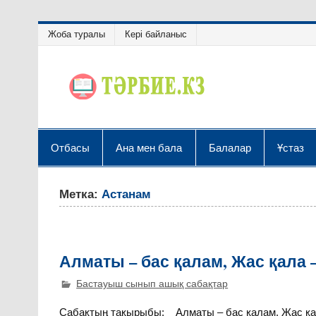
Жоба туралы
Кері байланыс
Отбасы
Ана мен бала
Балалар
Ұстаз
Метка:
Астанам
Алматы – бас қалам, Жас қала 
Бастауыш сынып ашық сабақтар
Сабақтың тақырыбы: Алматы – бас қалам, Жас қала