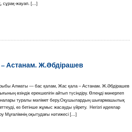
, сұрақ-жауап. […]
 – Астанам. Ж.Әбдірашев
қырыбы Алматы — бас қалам, Жас қала – Астанам. Ж.Әбдірашев
ың өзіндік ерекшелігін айтып түсіндіру. Өлеңді мәнерлеп
станалары туралы мәлімет беру.Оқушылардың шығармашылық
 реттеуді, өз бетінше жұмыс жасауды үйрету. Негізгі идеялар
у Мұғалімнің оқытудағы нәтижесі […]