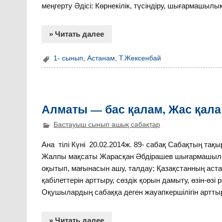
меңгерту Әдісі: Көрнекілік, түсіндіру, шығармашылық
» Читать далее
1- сынып
,
Астанам
,
Т.Жексенбай
Алматы — бас қалам, Жас қала
Бастауыш сынып ашық сабақтар
Ана тілі Күні 20.02.2014ж. 89- сабақ Сабақтың та
Жалпы мақсаты Жарасқан Әбдірашев шығармашылығын
оқытып, мағынасын ашу, талдау; Қазақстанның а
қабілеттерін арттыру, сөздік қорын дамыту, өзін-өзі
Оқушылардың сабаққа деген жауапкершілігін арттыр
» Читать далее