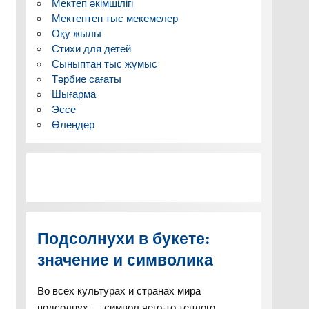
Мектеп әкімшілігі
Мектептен тыс мекемелер
Оқу жылы
Стихи для детей
Сыныптан тыс жұмыс
Тәрбие сағаты
Шығарма
Эссе
Өлеңдер
Подсолнухи в букете:
значение и символика
Во всех культурах и странах мира
подсолнух — символ чего-то теплого,