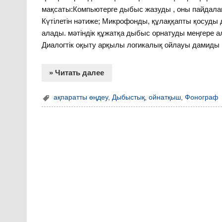
мақсаты:Компьютерге дыбыс жазуды , оны пайдалану
Күтілетін нәтиже; Микрофонды, құлаққапты қосуд
алады. мәтіндік құжатқа дыбыс орнатуды меңгере ал
Диалогтік оқыту арқылы логикалық ойлауы дамиды
» Читать далее
ақпаратты өңдеу
,
Дыбыстық
,
ойнатқыш
,
Фонограф