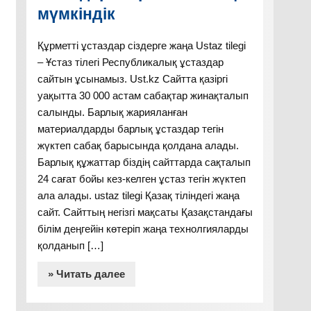
мүмкіндік
Құрметті ұстаздар сіздерге жаңа Ustaz tilegi
– Ұстаз тілегі Республикалық ұстаздар
сайтын ұсынамыз. Ust.kz Сайтта қазіргі
уақытта 30 000 астам сабақтар жинақталып
салынды. Барлық жарияланған
материалдарды барлық ұстаздар тегін
жүктеп сабақ барысында қолдана алады.
Барлық құжаттар біздің сайттарда сақталып
24 сағат бойы кез-келген ұстаз тегін жүктеп
ала алады. ustaz tilegi Қазақ тіліндегі жаңа
сайт. Сайттың негізгі мақсаты Қазақстандағы
білім деңгейін көтеріп жаңа технолгияларды
қолданып […]
» Читать далее