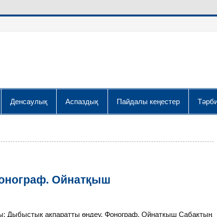
Денсаулық
Аспаздық
Пайдалы кеңестер
Тәрби
онограф. Ойнатқыш
ы: Дыбыстық ақпаратты өңдеу. Фонограф. Ойнатқыш Сабақтың