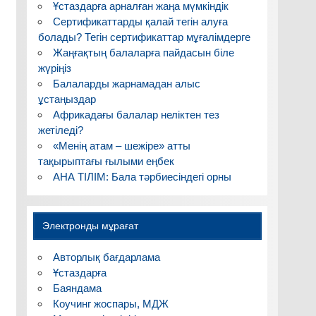
Ұстаздарға арналған жаңа мүмкіндік
Сертификаттарды қалай тегін алуға
болады? Тегін сертификаттар мұғалімдерге
Жаңғақтың балаларға пайдасын біле
жүріңіз
Балаларды жарнамадан алыс
ұстаңыздар
Африкадағы балалар неліктен тез
жетіледі?
«Менің атам – шежіре» атты
тақырыптағы ғылыми еңбек
АНА ТІЛІМ: Бала тәрбиесіндегі орны
Электронды мұрағат
Авторлық бағдарлама
Ұстаздарға
Баяндама
Коучинг жоспары, МДЖ