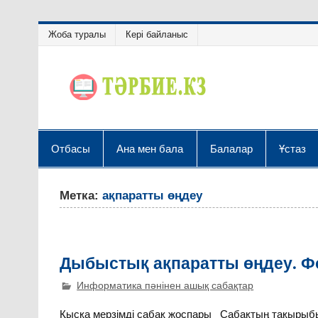
Жоба туралы
Кері байланыс
Отбасы
Ана мен бала
Балалар
Ұстаз
Метка:
ақпаратты өңдеу
Дыбыстық ақпаратты өңдеу. Ф
Информатика пәнінен ашық сабақтар
Қысқа мерзімді сабақ жоспары Сабақтың тақырыб