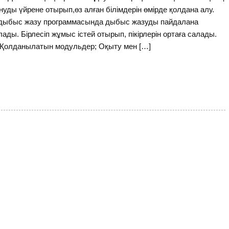
ды үйрене отырып,өз алған білімдерін өмірде қолдана алу.
ы дыбыс жазу программасында дыбыс жазуды пайдалана
ады. Бірлесіп жұмыс істей отырып, пікірлерін ортаға салады.
 Қолданылатын модульдер; Оқыту мен […]