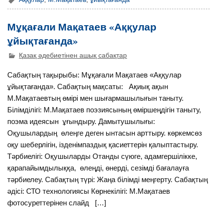
Мұқағали Мақатаев «Аққулар
ұйықтағанда»
Қазақ әдебиетінен ашық сабақтар
Сабақтың тақырыбы: Мұқағали Мақатаев «Аққулар
ұйықтағанда». Сабақтың мақсаты: Ақиық ақын
М.Мақатаевтың өмірі мен шығармашылығын таныту.
Білімділігі: М.Мақатаев поэзиясының өміршеңдігін таныту,
поэма идеясын ұғындыру. Дамытушылығы:
Оқушылардың өлеңге деген ынтасын арттыру. көркемсөз
оқу шеберлігін, ізденімпаздық қасиеттерін қалыптастыру.
Тәрбиелігі: Оқушыларды Отанды сүюге, адамгершілікке,
қарапайымдылыққа, өлеңді, өнерді, сезімді бағалауға
тәрбиелеу. Сабақтың түрі: Жаңа білімді меңгерту. Сабақтың
әдісі: СТО технологиясы Көрнекілігі: М.Мақатаев
фотосуреттерінен слайд […]