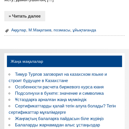
» Читать далее
Аққулар
,
М.Мақатаев
,
поэмасы
,
ұйықтағанда
Жаңа мақалалар
Тимур Турлов заговорил на казахском языке и
строит будущее в Казахстане
Особенности расчета биржевого курса юаня
Подсолнухи в букете: значение и символика
Ұстаздарға арналған жаңа мүмкіндік
Сертификаттарды қалай тегін алуға болады? Тегін
сертификаттар мұғалімдерге
Жаңғақтың балаларға пайдасын біле жүріңіз
Балаларды жарнамадан алыс ұстаңыздар