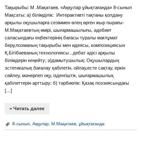
Тақырыбы: М .Мақатаев. «Аққулар ұйықтағанда» 8-сынып
Мақсаты: а) білімділік: Интерактивті тақтаны қолдану
арқылы оқушыларға сезіммен өлең өрген жыр пырағы-
М.Мақатаевтың өмірі, шығармашылығы, әдебиет
саласындағы еңбектерінің бағасы туралы мағлұмат
беру,поэманың тақырыбы мен идеясы, композициясын
Қ.Бітібаеваның технологиясы , дебат әдісі арқылы
білімдерін кеңейту; ә)дамытушылық: Оқушылардың
эстетикалық бағалау қабілетін, ойлау,есте сақтау, еркін
сөйлеу, мәнерлеп оқу, ізденгіштік, шығармашылық
қабілеттерін арттыру; б) тәрбиелік: Қазақ поэзиясындағы
[…]
» Читать далее
8-сынып
,
Аққулар
,
М.Мақатаев
,
ұйықтағанда