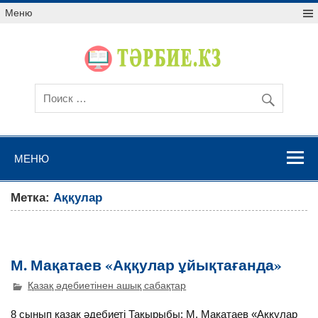
Меню
МЕНЮ
Метка:
Аққулар
М. Мақатаев «Аққулар ұйықтағанда»
Қазақ әдебиетінен ашық сабақтар
8 сынып қазақ әдебиеті Тақырыбы: М. Мақатаев «Аққулар