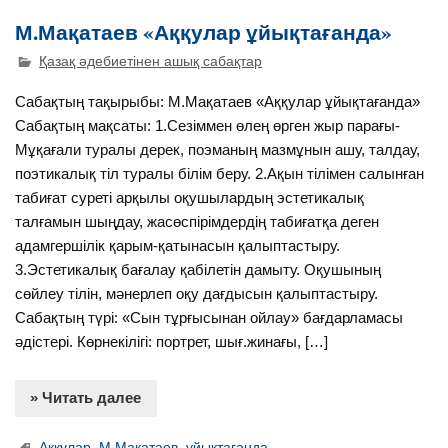
М.Мақатаев «Аққулар ұйықтағанда»
Қазақ әдебиетінен ашық сабақтар
Сабақтың тақырыбы: М.Мақатаев «Аққулар ұйықтағанда»
Сабақтың мақсаты: 1.Сезіммен өлең өрген жыр парағы-
Мұқағали туралы дерек, поэманың мазмұнын ашу, талдау,
поэтикалық тіл туралы білім беру. 2.Ақын тілімен салынған
табиғат суреті арқылы оқушылардың эстетикалық
талғамын шыңдау, жасөспірімдердің табиғатқа деген
адамгершілік қарым-қатынасын қалыптастыру.
3.Эстетикалық бағалау қабілетін дамыту. Оқушының
сөйлеу тілін, мәнерлеп оқу дағдысын қалыптастыру.
Сабақтың түрі: «Сын тұрғысынан ойлау» бағдарламасы
әдістері. Көрнекілігі: портрет, шығ.жинағы, […]
» Читать далее
Аққулар
,
М.Мақатаев
,
ұйықтағанда