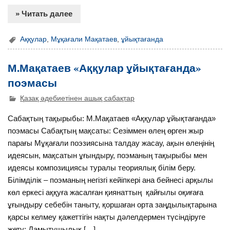
» Читать далее
Аққулар
,
Мұқағали Мақатаев
,
ұйықтағанда
М.Мақатаев «Аққулар ұйықтағанда»
поэмасы
Қазақ әдебиетінен ашық сабақтар
Сабақтың тақырыбы: М.Мақатаев «Аққулар ұйықтағанда»
поэмасы Сабақтың мақсаты: Сезіммен өлең өрген жыр
парағы Мұқағали поэзиясына талдау жасау, ақын өлеңінің
идеясын, мақсатын ұғындыру, поэманың тақырыбы мен
идеясы композициясы туралы теориялық білім беру.
Білімділік – поэманың негізгі кейіпкері ана бейнесі арқылы
көл еркесі аққуға жасалған қиянаттың қайғылы оқиғаға
ұғындыру себебін таныту, қоршаған орта заңдылықтарына
қарсы келмеу қажеттігін нақты дәлелдермен түсіндіруге
жету; Дамытушылық […]