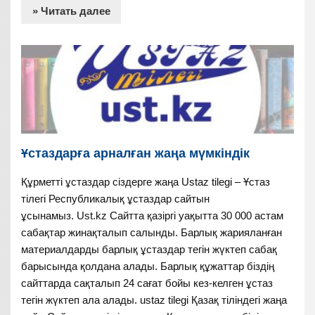
» Читать далее
Ұстаздарға арналған жаңа мүмкіндік
Құрметті ұстаздар сіздерге жаңа Ustaz tilegi – Ұстаз
тілегі Республикалық ұстаздар сайтын
ұсынамыз. Ust.kz Сайтта қазіргі уақытта 30 000 астам
сабақтар жинақталып салынды. Барлық жарияланған
материалдарды барлық ұстаздар тегін жүктеп сабақ
барысында қолдана алады. Барлық құжаттар біздің
сайттарда сақталып 24 сағат бойы кез-келген ұстаз
тегін жүктеп ала алады. ustaz tilegi Қазақ тіліндегі жаңа