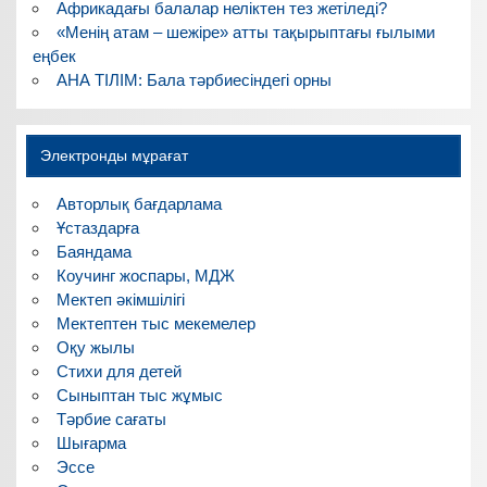
Африкадағы балалар неліктен тез жетіледі?
«Менің атам – шежіре» атты тақырыптағы ғылыми
еңбек
АНА ТІЛІМ: Бала тәрбиесіндегі орны
Электронды мұрағат
Авторлық бағдарлама
Ұстаздарға
Баяндама
Коучинг жоспары, МДЖ
Мектеп әкімшілігі
Мектептен тыс мекемелер
Оқу жылы
Стихи для детей
Сыныптан тыс жұмыс
Тәрбие сағаты
Шығарма
Эссе