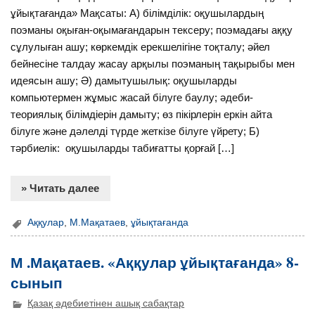
ұйықтағанда» Мақсаты: А) білімділік: оқушылардың
поэманы оқыған-оқымағандарын тексеру; поэмадағы аққу
сұлулыған ашу; көркемдік ерекшелігіне тоқталу; әйел
бейнесіне талдау жасау арқылы поэманың тақырыбы мен
идеясын ашу; Ә) дамытушылық: оқушыларды
компьютермен жұмыс жасай білуге баулу; әдеби-
теориялық білімдіерін дамыту; өз пікірлерін еркін айта
білуге және дәлелді түрде жеткізе білуге үйрету; Б)
тәрбиелік: оқушыларды табиғатты қорғай […]
» Читать далее
Аққулар
,
М.Мақатаев
,
ұйықтағанда
М .Мақатаев. «Аққулар ұйықтағанда» 8-
сынып
Қазақ әдебиетінен ашық сабақтар