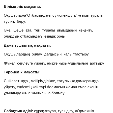
Білімділік мақсаты:
Оқушыларға”Отбасындағы сүйіспеншілік” ұғымы туралы
түсінік беру.
Әке, шеше, ата, тегі туралы ұғымдарын кеңейту,
олардың отбасындағы өзіндік орны.
Дамытушылық мақсаты:
Оқушылардың ойлау дағдысын қалыптастыру
Жүйелі сөйлеуге үйрету, өмірге қызығушылығын арттыру
Тәрбиелік мақсаты:
Сыйластыққа , мейірімділікке, татулыққа,қамқорлыққа
үйрету, еңбектің қай түрі болмасын жаман емес екенін
ұғындыру және жынысына бөлмеу.
Сабақтың әдісі:
сұрақ-жауап, түсіндіру, «Өрмекші»