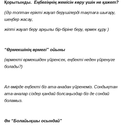
Қорытынды.
Еңбегіңнің жемісін көру үшін не қажет?
(Әр топтан ерікті жауап берушілерді тақтаға шығару,
шеңбер жасау,
жіпті жауап беру арқылы бір-біріне беру, өрмек құру )
“Өрмекшінің өрмегі” ойыны
(өрмекті өрмекшіден үйренсек, еңбекті неден үйренуге
болады?)
Ал өмірде еңбекті біз ата-анадан үйренеміз. Сондықтан
ата-аналар сіздер қандай болсаңыздар біз де сондай
боламыз.
Ән “Болайықшы осындай”