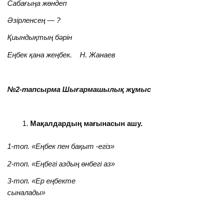
Сабағыңа жөндеп
Әзірленсең — ?
Қиындықтың бәрін
Еңбек қана жеңбек. Н. Жанаев
№2-тапсырма Шығармашылық жұмыс
Мақалдардың мағынасын ашу.
1-топ.
«Еңбек пен бақыт -егіз»
2-топ.
«Еңбегі аздың өнбегі аз»
3-топ.
«Ер еңбекте
сыналады»