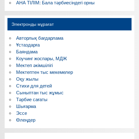
АНА ТІЛІМ: Бала тәрбиесіндегі орны
Электронды мұрағат
Авторлық бағдарлама
Ұстаздарға
Баяндама
Коучинг жоспары, МДЖ
Мектеп әкімшілігі
Мектептен тыс мекемелер
Оқу жылы
Стихи для детей
Сыныптан тыс жұмыс
Тәрбие сағаты
Шығарма
Эссе
Өлеңдер