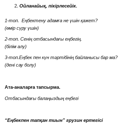
Ойланайық, пікірлесейік.
1-
топ.
Еңбектену адамға не үшін қажет?
(өмір сүру үшін)
2-топ.
Сенің отбасындағы еңбегің.
(білім алу)
3-топ.
Еңбек пен күн тәртібінің байланысы бар ма?
(дені сау болу)
Ата-аналарға тапсырма.
Отбасындағы балаңыздың еңбегі
“Еңбекпен тапқан тиын” грузин ертегісі