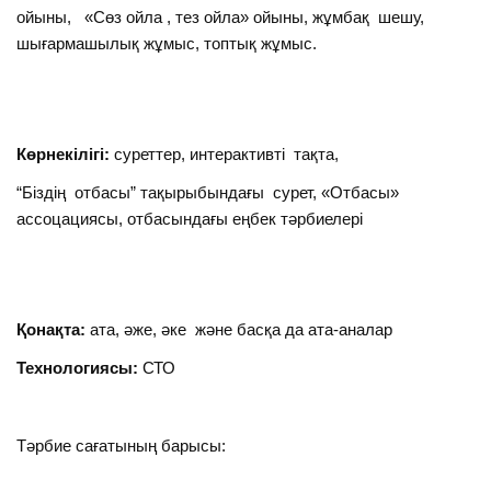
ойыны, «Сөз ойла , тез ойла» ойыны, жұмбақ шешу,
шығармашылық жұмыс, топтық жұмыс.
Көрнекілігі:
суреттер, интерактивті тақта,
“Біздің отбасы” тақырыбындағы сурет, «Отбасы»
ассоцациясы, отбасындағы еңбек тәрбиелері
Қонақта:
ата, әже, әке және басқа да ата-аналар
Технологиясы:
СТО
Тәрбие сағатының барысы: