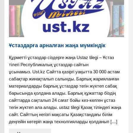
Ұстаздарға арналған жаңа мүмкіндік
Құрметті ұстаздар сіздерге жаңа Ustaz tilegi – Ұстаз
тілегі Республикалық ұстаздар сайтын
ұсынамыз. Ust.kz Сайтта қазіргі уақытта 30 000 астам
сабақтар жинақталып салынды. Барлық жарияланған
материалдарды барлық ұстаздар тегін жүктеп сабақ
барысында қолдана алады. Барлық құжаттар біздің
сайттарда сақталып 24 сағат бойы кез-келген ұстаз
тегін жүктеп ала алады. ustaz tilegi Қазақ тіліндегі жаңа
сайт. Сайттың негізгі мақсаты Қазақстандағы білім
деңгейін көтеріп жаңа технолгияларды қолданып […]