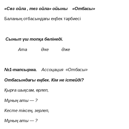
«Сөз ойла , тез ойла» ойыны «Отбасы»
Баланың отбасындағы еңбек тәрбиесі
Сынып үш топқа бөлінеді.
Ата Әке Әже
№1-тапсырма.
Ассоцация «Отбасы»
Отбасындағы еңбек. Кім не істейді?
Қырға шықсам, өрлеп,
Мұның аты — ?
Кесте тіксең, зерлеп,
Мұның аты — ?