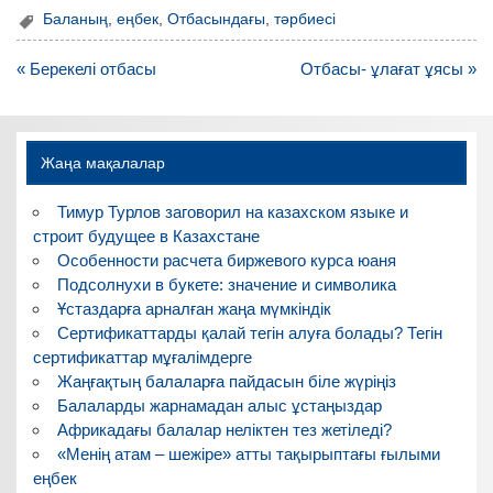
Баланың
,
еңбек
,
Отбасындағы
,
тәрбиесі
Навигация
« Берекелі отбасы
Отбасы- ұлағат ұясы »
по
записям
Жаңа мақалалар
Тимур Турлов заговорил на казахском языке и
строит будущее в Казахстане
Особенности расчета биржевого курса юаня
Подсолнухи в букете: значение и символика
Ұстаздарға арналған жаңа мүмкіндік
Сертификаттарды қалай тегін алуға болады? Тегін
сертификаттар мұғалімдерге
Жаңғақтың балаларға пайдасын біле жүріңіз
Балаларды жарнамадан алыс ұстаңыздар
Африкадағы балалар неліктен тез жетіледі?
«Менің атам – шежіре» атты тақырыптағы ғылыми
еңбек