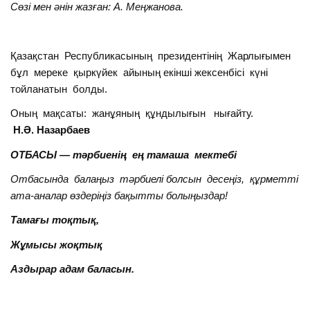
Сөзі мен әнін жазған: А. Меңжанова.
Қазақстан Республикасының президентінің Жарлығымен
бұл мереке қыркүйек айының екінші жексенбісі күні
тойланатын болды.
Оның мақсаты: жанұяның құндылығын нығайту.
Н.Ә. Назарбаев
ОТБАСЫ — тәрбиенің ең тамаша мектебі
Отбасында балаңыз тәрбиелі болсын десеңіз, құрметті
ата-аналар өздеріңіз бақытты болыңыздар!
Тамағы тоқтық,
Жұмысы жоқтық
Аздырар адам баласын.