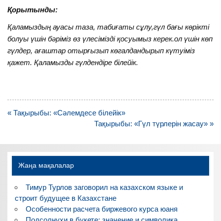
Қорытынды:
Қаламыздың ауасы таза, табиғаты сұлу,гүл бағы көрікті
болуы үшін бәріміз өз үлесімізді қосуымыз керек.ол үшін көп
гүлдер, ағаштар отырғызып көгалдандырып күтуіміз
қажет. Қаламызды гүлдендіре білейік.
Навигация
« Тақырыбы: «Сәлемдесе білейік»
по
Тақырыбы: «Гүл түрлерін жасау» »
записям
Жаңа мақалалар
Тимур Турлов заговорил на казахском языке и
строит будущее в Казахстане
Особенности расчета биржевого курса юаня
Подсолнухи в букете: значение и символика