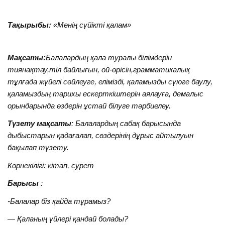
Тақырыбы:
«Менің сүйікті қалам»
Мақсаты:
Балалардың қала туралы білімдерін
тиянақтау,тіл байлығын, ой-өрісін,грамматикалық
тұлғада жүйелі сөйлеуге, елімізді, қаламызды сүюге баулу,
қаламыздың тарихы ескерткіштерін аялауға, демалыс
орындарында өздерін ұстай білуге тәрбиелеу.
Түзету мақсаты
: Балалардың сабақ барысында
дыбыстарын қадағалап, сөздерінің дұрыс айтылуын
бақылап түзету.
Көрнекілігі: кітап, сурет
Барысы
:
-Балалар біз қайда тұрамыз?
— Қаланың үйлері қандай болады?