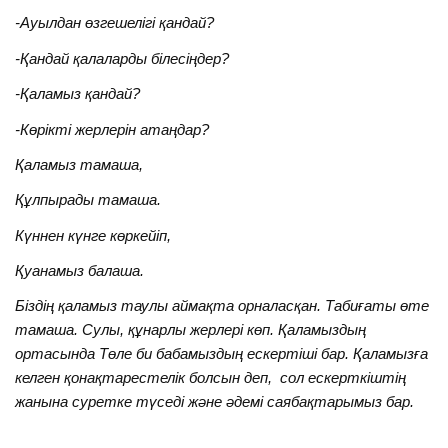
-Ауылдан өзгешелігі қандай?
-Қандай қалаларды білесіңдер?
-Қаламыз қандай?
-Көрікті жерлерін атаңдар?
Қаламыз тамаша,
Құлпырады тамаша.
Күннен күнге көркейіп,
Қуанамыз балаша.
Біздің қаламыз таулы аймақта орналасқан. Табиғаты өте
тамаша. Сулы, құнарлы жерлері көп. Қаламыздың
ортасында Төле би бабамыздың ескертіші бар. Қаламызға
келген қонақтарестелік болсын деп, сол ескерткіштің
жанына суретке түседі және әдемі саябақтарымыз бар.