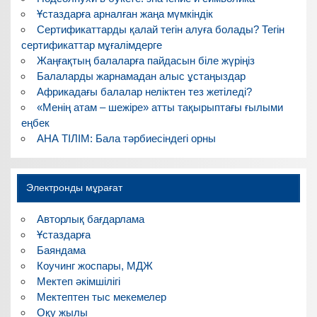
Ұстаздарға арналған жаңа мүмкіндік
Сертификаттарды қалай тегін алуға болады? Тегін
сертификаттар мұғалімдерге
Жаңғақтың балаларға пайдасын біле жүріңіз
Балаларды жарнамадан алыс ұстаңыздар
Африкадағы балалар неліктен тез жетіледі?
«Менің атам – шежіре» атты тақырыптағы ғылыми
еңбек
АНА ТІЛІМ: Бала тәрбиесіндегі орны
Электронды мұрағат
Авторлық бағдарлама
Ұстаздарға
Баяндама
Коучинг жоспары, МДЖ
Мектеп әкімшілігі
Мектептен тыс мекемелер
Оқу жылы