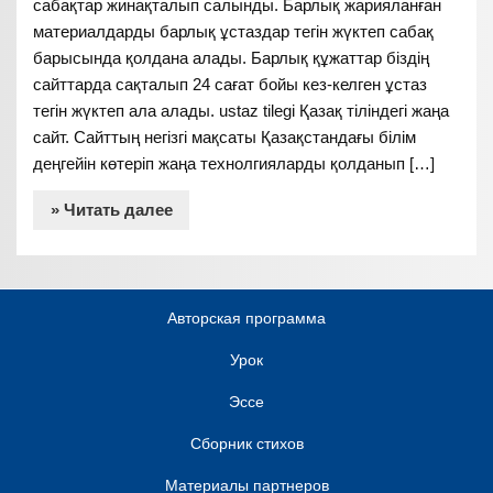
сабақтар жинақталып салынды. Барлық жарияланған
материалдарды барлық ұстаздар тегін жүктеп сабақ
барысында қолдана алады. Барлық құжаттар біздің
сайттарда сақталып 24 сағат бойы кез-келген ұстаз
тегін жүктеп ала алады. ustaz tilegi Қазақ тіліндегі жаңа
сайт. Сайттың негізгі мақсаты Қазақстандағы білім
деңгейін көтеріп жаңа технолгияларды қолданып […]
» Читать далее
Авторская программа
Урок
Эссе
Сборник стихов
Материалы партнеров