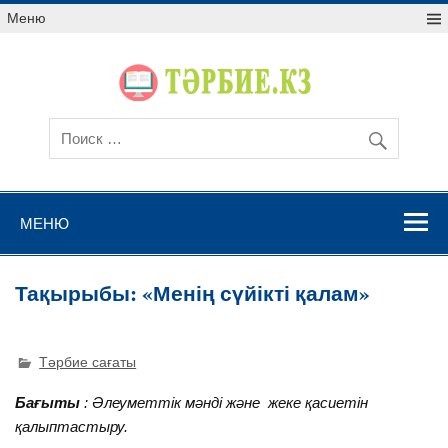
Меню
МЕНЮ
Тақырыбы: «Менің сүйікті қалам»
Тәрбие сағаты
Бағыты
: Әлеуметтік мәнді және жеке қасиетін
қалыптастыру.