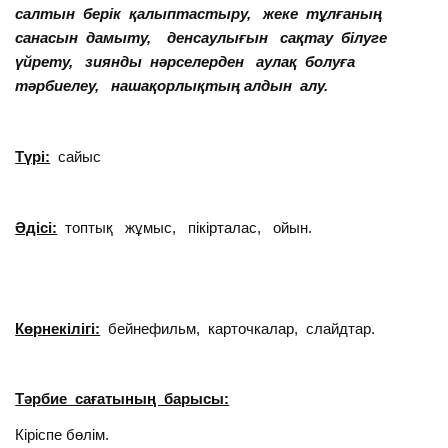
салтын берік қалыптастыру, жеке тұлғаның
санасын дамыту, денсаулығын сақтау білуге
үйрету, зиянды нәрселерден аулақ болуға
тәрбиелеу, нашақорлықтың алдын алу.
Түрі:
сайыс
Әдісі:
топтық жұмыс, пікірталас, ойын.
Көрнекілігі:
бейнефильм, карточкалар, слайдтар.
Тәрбие сағатының барысы:
Кіріспе бөлім.