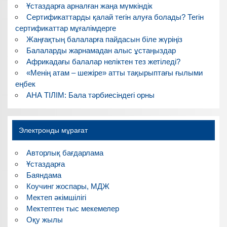
Ұстаздарға арналған жаңа мүмкіндік
Сертификаттарды қалай тегін алуға болады? Тегін
сертификаттар мұғалімдерге
Жаңғақтың балаларға пайдасын біле жүріңіз
Балаларды жарнамадан алыс ұстаңыздар
Африкадағы балалар неліктен тез жетіледі?
«Менің атам – шежіре» атты тақырыптағы ғылыми
еңбек
АНА ТІЛІМ: Бала тәрбиесіндегі орны
Электронды мұрағат
Авторлық бағдарлама
Ұстаздарға
Баяндама
Коучинг жоспары, МДЖ
Мектеп әкімшілігі
Мектептен тыс мекемелер
Оқу жылы