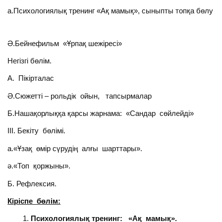
а.Психологиялық тренинг «Ақ мамық», сыныпты топқа бөлу
Ә.Бейнефильм «Ұрпақ шежіресі»
Негізгі бөлім.
А. Пікірталас
Ә.Сюжетті – рольдік ойын, тапсырмалар
Б.Нашақорлыққа қарсы жарнама: «Сандар сөйлейді»
III. Бекіту бөлімі.
а.«Ұзақ өмір сүрудің алғы шарттары».
ә.«Топ қоржыны».
Б. Рефлексия.
Кіріспе бөлім:
Психологиялық тренинг: «Ақ мамық».