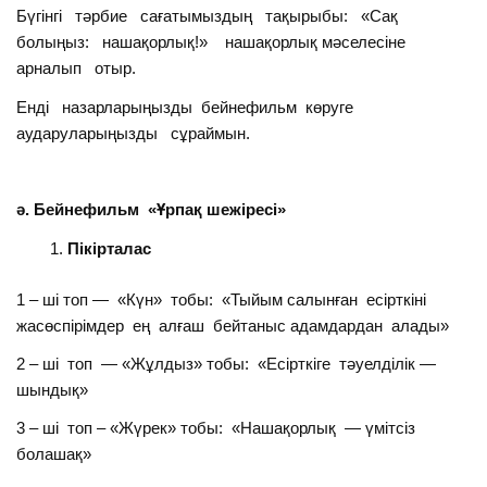
Бүгінгі тәрбие сағатымыздың тақырыбы: «Сақ
болыңыз: нашақорлық!» нашақорлық мәселесіне
арналып отыр.
Енді назарларыңызды бейнефильм көруге
аударуларыңызды сұраймын.
ә. Бейнефильм «Ұрпақ шежіресі»
Пікірталас
1 – ші топ — «Күн» тобы: «Тыйым салынған есірткіні
жасөспірімдер ең алғаш бейтаныс адамдардан алады»
2 – ші топ — «Жұлдыз» тобы: «Есірткіге тәуелділік —
шындық»
3 – ші топ – «Жүрек» тобы: «Нашақорлық — үмітсіз
болашақ»