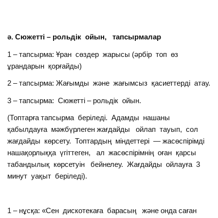
ә. Сюжетті – рольдік ойын, тапсырмалар
1 – тапсырма: Ұран сөздер жарысы (әрбір топ өз
ұрандарын қорғайды)
2 – тапсырма: Жағымды және жағымсыз қасиеттерді атау.
3 – тапсырма: Сюжетті – рольдік ойын.
(Топтарға тапсырма беріледі. Адамды нашаны
қабылдауға мәжбүрлеген жағдайды ойлап тауып, сол
жағдайды көрсету. Топтардың міндеттері — жасөспірімді
нашақорлыққа үгіттеген, ал жасөспірімнің оған қарсы
табандылық көрсетуін бейнелеу. Жағдайды ойлауға 3
минут уақыт беріледі).
1 – нұсқа: «Сен дискотекаға барасың және онда саған