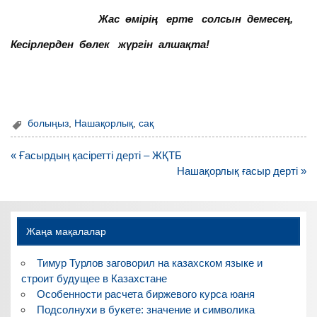
Жас өмірің ерте солсын демесең,
Кесірлерден бөлек жүргін алшақта!
болыңыз
,
Нашақорлық
,
сақ
Навигация
« Ғасырдың қасіретті дерті – ЖҚТБ
по
Нашақорлық ғасыр дерті »
записям
Жаңа мақалалар
Тимур Турлов заговорил на казахском языке и
строит будущее в Казахстане
Особенности расчета биржевого курса юаня
Подсолнухи в букете: значение и символика