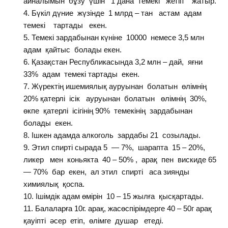
айналымын бұзу үшін 1 дана темекі жетіп жатыр.
Бүкіл дүние жүзінде 1 млрд – тан астам адам
темекі тартады екен.
Темекі зардабынан күніне 10000 немесе 3,5 млн
адам қайтыс болады екен.
Қазақстан Республикасында 3,2 млн – дай, яғни
33% адам темекі тартады екен.
Жүректің ишемиялық ауруынан болатын өлімнің
20% қатерлі ісік ауруынан болатын өлімнің 30%,
өкпе қатерлі ісігінің 90% темекінің зардабынан
болады екен.
Ішкен адамда алкоголь зардабы 21 созылады.
Этил спирті сырада 5 — 7%, шарапта 15 – 20%,
ликер мен коньякта 40 – 50% , арақ пен вискиде 65
— 70% бар екен, ал этил спирті аса зиянды
химиялық қоспа.
Ішімдік адам өмірін 10 – 15 жылға қысқартады.
Балаларға 10г. арақ, жасөспірімдерге 40 – 50г арақ
қауіпті әсер етіп, өлімге душар етеді.