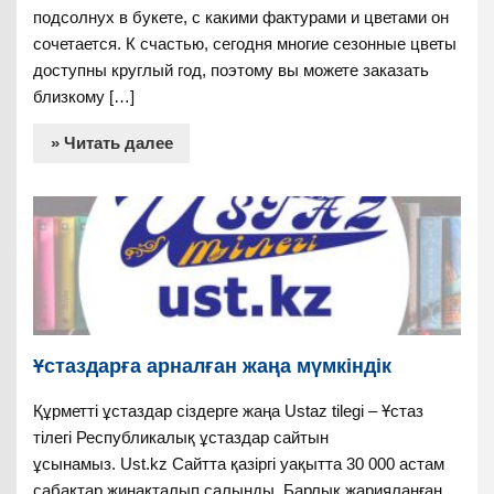
подсолнух в букете, с какими фактурами и цветами он
сочетается. К счастью, сегодня многие сезонные цветы
доступны круглый год, поэтому вы можете заказать
близкому […]
» Читать далее
Ұстаздарға арналған жаңа мүмкіндік
Құрметті ұстаздар сіздерге жаңа Ustaz tilegi – Ұстаз
тілегі Республикалық ұстаздар сайтын
ұсынамыз. Ust.kz Сайтта қазіргі уақытта 30 000 астам
сабақтар жинақталып салынды. Барлық жарияланған