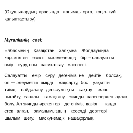
(Оқушылардың арасында жағымды орта, көңіл- күй
қалыптастыру)
Мұғалімнің сөзі:
Елбасының Қазақстан халқына Жолдауында
көрсетілген өзекті мәселелердің бірі – салауатты
өмір сүру, оны насихаттау мәселесі.
Салауатты өмір сүру дегеніміз не дейтін болсақ,
ол — әлеуметтік өмірді жақсарту, бос уақытты
тиімді пайдалану, денсаулықты сақтау және
нығайту, сапалы тамақтану, зиянды нәрселерден аулақ
болу. Ал зиянды әрекеттер дегеніміз, қазіргі таңда
етек алған, заманымыздың кеселді дерттері —
шылым шегу, маскүнемдік, нашақорлық.