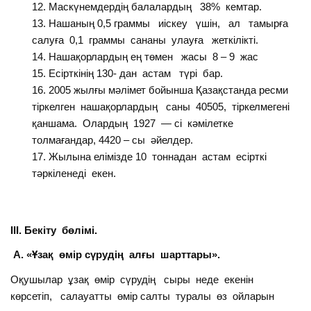
Маскүнемдердің балалардың 38% кемтар.
Нашаның 0,5 граммы иіскеу үшін, ал тамырға
салуға 0,1 граммы сананы улауға жеткілікті.
Нашақорлардың ең төмен жасы 8 – 9 жас
Есірткінің 130- дан астам түрі бар.
2005 жылғы мәлімет бойынша Қазақстанда ресми
тіркелген нашақорлардың саны 40505, тіркелмегені
қаншама. Олардың 1927 — сі кәмілетке
толмағандар, 4420 – сы әйелдер.
Жылына елімізде 10 тоннадан астам есірткі
тәркіленеді екен.
III
. Бекіту бөлімі.
А. «Ұзақ өмір сүрудің алғы шарттары».
Оқушылар ұзақ өмір сүрудің сыры неде екенін
көрсетіп, салауатты өмір салты туралы өз ойларын