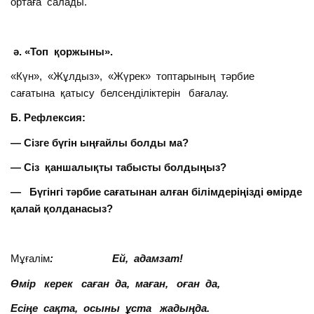
ортаға салады.
ә. «Топ қоржыны».
«Күн», «Жұлдыз», «Жүрек» топтарының тәрбие
сағатына қатысу белсенділіктерін бағалау.
Б. Рефлексия:
— Сізге бүгін ыңғайлы болды ма?
— Сіз қаншалықты табысты болдыңыз?
— Бүгінгі тәрбие сағатынан алған білімдеріңізді өмірде
қалай қолданасыз?
Мұғалім
: Ей, адамзат!
Өмір керек саған да, маған, оған да,
Есіңе сақта, осыны ұста жадыңда.