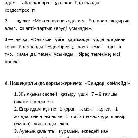
әдемі таблеткаларды ұсынған балаларды
кездестіресің».
2 — нұсқа: «Мектеп ауласында сені балалар шақырып
алып, «шөпті» тартып көруді ұсынады».
3 — нұсқа: «Кешкісін үйге қайтқанда, үйдің алдынан
көрші балаларды кездестіресің, олар темекі тартып
тұр, саған да темекі ұсынады, бірақ темекінің иісі
бөлек».
б. Нашақорлыққа қарсы жарнама: «Сандар сөйлейді»
Жылқыны сеспей қатыру үшін 7 – 8 тамшы
никотин жеткілікті.
Егер адам күніне 1 қорап темекі тартса, 1
жылда оның өкпесіне 1 литр шамасында шайыр
(смола) жиналады екен.
Ауаның қалыпты құрамын, өкпедегі қан