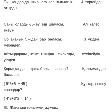
Тышқандар да шыршаға кеп тығылғын. 4 торғайдан
отырды.
Саны олардың 5- еу еді шамасы, Ал келесі
екеуін
Әр ананың 9 – дан бар баласы. 3 үкіден
мекендеп,
Айтыңдаршы , неше тышқан тығылды, «Ухілейді»
уілдеп.
Қорыққанда шырша болып панасы? Қалғымаңдар,
балалар,
( 9*5+5 = 45 ) Құстар нешеу
санаңдар?
( 4*2+3*2 = 14 )
ІІІ. Жаңа материалмен жұмыс.