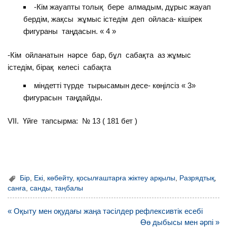
-Кім жауапты толық бере алмадым, дұрыс жауап
бердім, жақсы жұмыс істедім деп ойласа- кішірек
фигураны таңдасын. « 4 »
-Кім ойланатын нәрсе бар, бұл сабақта аз жұмыс
істедім, бірақ келесі сабақта
міндетті түрде тырысамын десе- көңілсіз « 3»
фигурасын таңдайды.
VІІ. Үйге тапсырма: № 13 ( 181 бет )
Бір
,
Екі
,
көбейту
,
қосылғаштарға жіктеу арқылы
,
Разрядтық
,
санға
,
санды
,
таңбалы
Навигация
« Оқыту мен оқудағы жаңа тәсілдер рефлексивтік есебі
по
Өө дыбысы мен әрпі »