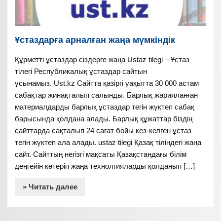
Ұстаздарға арналған жаңа мүмкіндік
Құрметті ұстаздар сіздерге жаңа Ustaz tilegi – Ұстаз
тілегі Республикалық ұстаздар сайтын
ұсынамыз. Ust.kz Сайтта қазіргі уақытта 30 000 астам
сабақтар жинақталып салынды. Барлық жарияланған
материалдарды барлық ұстаздар тегін жүктеп сабақ
барысында қолдана алады. Барлық құжаттар біздің
сайттарда сақталып 24 сағат бойы кез-келген ұстаз
тегін жүктеп ала алады. ustaz tilegi Қазақ тіліндегі жаңа
сайт. Сайттың негізгі мақсаты Қазақстандағы білім
деңгейін көтеріп жаңа технолгияларды қолданып […]
» Читать далее