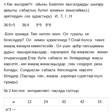
« Кім жылдам?» ойыны. Берілген мысалдарды шығару
арқылы сабақтың бүгінгі қонағын анықтаймыз.(
әріптерден сөз құрастыру) И, Т, І , Н
36:5+5 36:4 9*9 8*8
-Бізге қонаққа Тиін келген екен. Ол туралы не
білесіңдер? Ол немен қоректенеді ? Олай болса тиінге
жаңғақ жинауға көмектесейік . Ол үшін әрбір тапсырманы
дұрыс орындасаңыздар , кәрзеңкеге бір жаңғақтан жинап
отырасыздар.Егер бүгін сабақта өз білімдеріңді жақсы
көрсетіп , көп жаңғақ жинасаңыздар ,тиін сендерге риза
болады. Сондықтан сабақта белсенділік көрсете
біліңдер. (Тақтада тиін , жаңғақ ,кәрзеңке суреттері ілулі
тұрады)
№ 2 Кестені интерактивті тақтада толтыр:
а
12
24
33
42
15
а*3 —