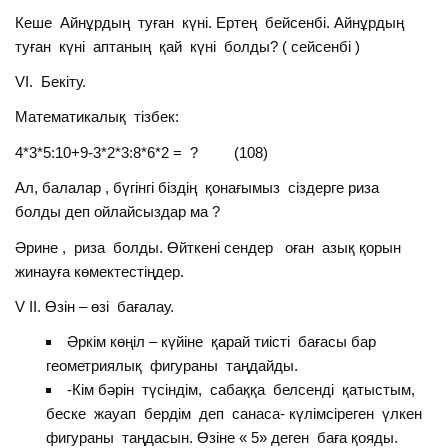
Кеше Айнұрдың туған күні. Ертең бейсенбі. Айнұрдың
туған күні аптаның қай күні болды? ( сейсенбі )
VІ. Бекіту.
Математикалық тізбек:
4*3*5:10+9-3*2*3:8*6*2 = ? (108)
Ал, балалар , бүгінгі біздің қонағымыз сіздерге риза
болды деп ойлайсыздар ма ?
Әрине , риза болды. Өйткені сендер оған азық қорын
жинауға көмектестіңдер.
V ІІ. Өзін – өзі бағалау.
Әркім көңіл – күйіне қарай тиісті бағасы бар
геометриялық фигураны таңдайды.
-Кім бәрін түсіндім, сабаққа белсенді қатыстым,
беске жауап бердім деп санаса- күлімсіреген үлкен
фигураны таңдасын. Өзіне « 5» деген баға қояды.