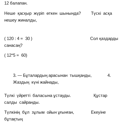
12 балапан.
Неше қасқыр жүріп өткен шынында? Түскі асқа
нешеу жиналды,
( 120 : 4 = 30 ) Сол қаздарды
санасаң?
( 12*5 = 60)
— Бұталардың арасынан тышқанды, 4.
Жаздың күні жайнады,
Түлкі үйретті баласына ұстауды. Құстар
салды сайранды.
Түлкінің бұл зұлым ойын ұғынған, Екеуіне
бұтақтың