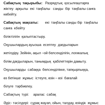
Сабақтың тақырыбы:
Разрядтық қосылғаштарға
жіктеу арқылы екі таңбалы санды бір таңбалы санға
көбейту.
Сабақтың мақсаты:
екі таңбалы санды бір таңбалы
санға кбейту
біліктілігін қалыптастыру.
Оқушылардың ауызша есептеу дағдыларын
жетілдіру. Зейінін, ақыл –ой белсенділігін, логикалық
білім дағдыларын, танымдық қабілеттерін дамыту.
Оқушыларды сабаққа белсенділікке, тапқырлыққа,
өз бетінше жұмыс істеуге, өзін – өзі бағалай
білуге тәрбиелеу.
Сабақтың түрі: аралас сабақ
Әдіс- тәсілдері: сұрақ жауап, ойын, талдау, өзіндік жұмыс