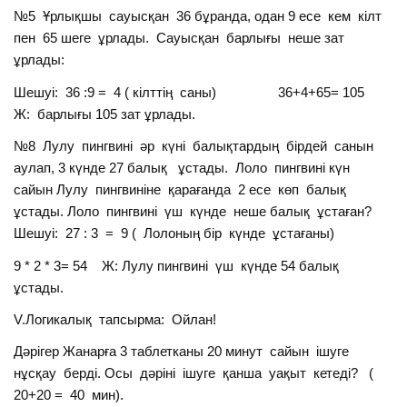
№5 Ұрлықшы сауысқан 36 бұранда, одан 9 есе кем кілт
пен 65 шеге ұрлады. Сауысқан барлығы неше зат
ұрлады:
Шешуі: 36 :9 = 4 ( кілттің саны) 36+4+65= 105
Ж: барлығы 105 зат ұрлады.
№8 Лулу пингвині әр күні балықтардың бірдей санын
аулап, 3 күнде 27 балық ұстады. Лоло пингвині күн
сайын Лулу пингвиніне қарағанда 2 есе көп балық
ұстады. Лоло пингвині үш күнде неше балық ұстаған?
Шешуі: 27 : 3 = 9 ( Лолоның бір күнде ұстағаны)
9 * 2 * 3= 54 Ж: Лулу пингвині үш күнде 54 балық
ұстады.
V.Логикалық тапсырма: Ойлан!
Дәрігер Жанарға 3 таблетканы 20 минут сайын ішуге
нұсқау берді. Осы дәріні ішуге қанша уақыт кетеді? (
20+20 = 40 мин).