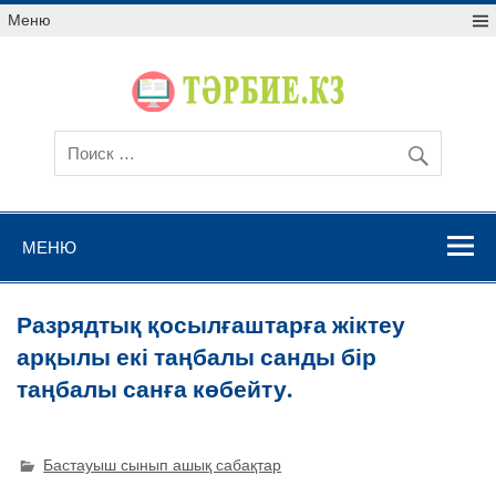
Меню
МЕНЮ
Разрядтық қосылғаштарға жіктеу
арқылы екі таңбалы санды бір
таңбалы санға көбейту.
Бастауыш сынып ашық сабақтар