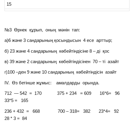
15
№3 Өрнек құрып, оның мәнін тап:
а)6 және 3 сандарының қосындысын 4 есе арттыр;
б) 23 және 4 сандарының көбейтіндісіне 8 – ді қос
в) 39 және 2 сандарының көбейтіндісінен 70 – ті азайт
г)100 –ден 9 және 10 сандарының көбейтіндісін азайт
ІV. Өз бетінше жұмыс: амалдарды орында.
712 — 542 = 170 375 + 234 = 609 16*6= 96
33*5 = 165
236 + 432 = 668 700 – 318= 382 23*4= 92
28 * 3 = 84