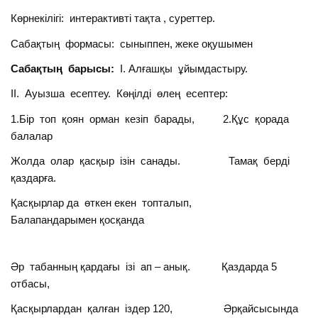
Көрнекілігі: интерактивті тақта , суреттер.
Сабақтың формасы: сыныппен, жеке оқушымен
Сабақтың барысы:
І. Алғашқы ұйымдастыру.
ІІ. Ауызша есептеу. Көңілді өлең есептер:
1.Бір топ қоян орман кезіп барады, 2.Құс қорада
балалар
Жолда олар қасқыр ізін санады. Тамақ берді
қаздарға.
Қасқырлар да өткен екен топталып,
Балапандарымен қосқанда
Әр табанның қардағы ізі ап – анық. Қаздарда 5
отбасы,
Қасқырлардан қалған іздер 120, Әрқайсысында