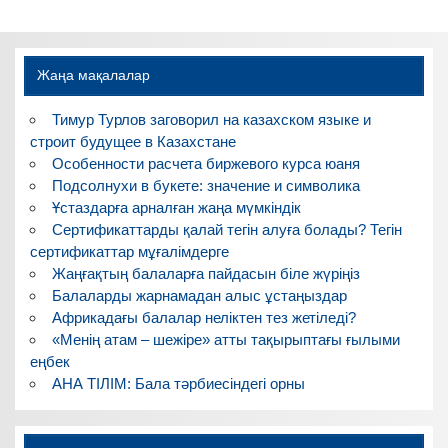
записям
Жаңа мақалалар
Тимур Турлов заговорил на казахском языке и
строит будущее в Казахстане
Особенности расчета биржевого курса юаня
Подсолнухи в букете: значение и символика
Ұстаздарға арналған жаңа мүмкіндік
Сертификаттарды қалай тегін алуға болады? Тегін
сертификаттар мұғалімдерге
Жаңғақтың балаларға пайдасын біле жүріңіз
Балаларды жарнамадан алыс ұстаңыздар
Африкадағы балалар неліктен тез жетіледі?
«Менің атам – шежіре» атты тақырыптағы ғылыми
еңбек
АНА ТІЛІМ: Бала тәрбиесіндегі орны