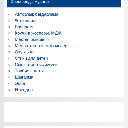
Электронды мұрағат
Авторлық бағдарлама
Ұстаздарға
Баяндама
Коучинг жоспары, МДЖ
Мектеп әкімшілігі
Мектептен тыс мекемелер
Оқу жылы
Стихи для детей
Сыныптан тыс жұмыс
Тәрбие сағаты
Шығарма
Эссе
Өлеңдер