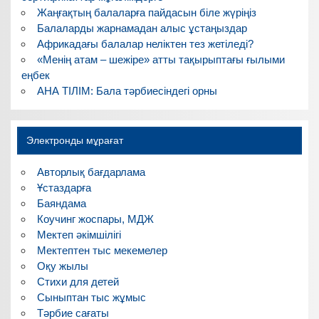
Жаңғақтың балаларға пайдасын біле жүріңіз
Балаларды жарнамадан алыс ұстаңыздар
Африкадағы балалар неліктен тез жетіледі?
«Менің атам – шежіре» атты тақырыптағы ғылыми
еңбек
АНА ТІЛІМ: Бала тәрбиесіндегі орны
Электронды мұрағат
Авторлық бағдарлама
Ұстаздарға
Баяндама
Коучинг жоспары, МДЖ
Мектеп әкімшілігі
Мектептен тыс мекемелер
Оқу жылы
Стихи для детей
Сыныптан тыс жұмыс
Тәрбие сағаты