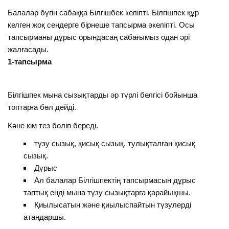
Балалар бүгін сабаққа Білгішбек келіпті. Білгішпек құр
келген жоқ сендерге бірнеше тапсырма әкеліпті. Осы
тапсырманы дұрыс орындасаң сабағымыз одан әрі
жалғасады.
1-тапсырма
Білгішпек мына сызықтарды әр түрлі белгісі бойынша
топтарға бөл дейді.
Кәне кім тез бөліп береді.
түзу сызық, қисық сызық, тулықталған қисық
сызық.
Дұрыс
Ал балалар Білгішпектің тапсырмасын дұрыс
таптық енді мына түзу сызықтарға қарайықшы.
Қиылысатын және қиылыспайтын түзулерді
атаңдаршы.