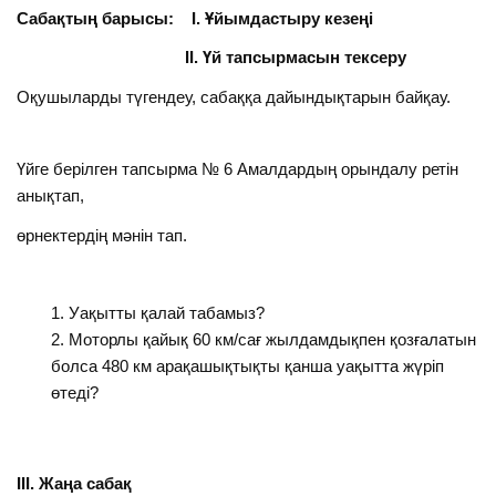
Сабақтың барысы:
І.
Ұйымдастыру кезеңі
ІІ. Үй тапсырмасын тексеру
Оқушыларды түгендеу, сабаққа дайындықтарын байқау.
Үйге берілген тапсырма № 6 Амалдардың орындалу ретін
анықтап,
өрнектердің мәнін тап.
Уақытты қалай табамыз?
Моторлы қайық 60 км/сағ жылдамдықпен қозғалатын
болса 480 км арақашықтықты қанша уақытта жүріп
өтеді?
ІІІ. Жаңа сабақ