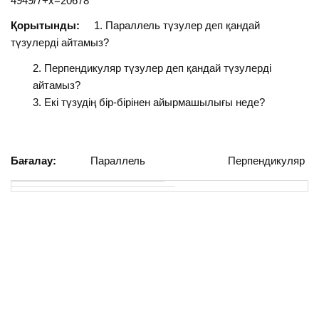
4949/7+х=20678
Қорытынды:
1. Параллель түзулер деп қандай
түзулерді айтамыз?
Перпендикуляр түзулер деп қандай түзулерді
айтамыз?
Екі түзудің бір-бірінен айырмашылығы неде?
Бағалау:
Параллель Перпендикуляр