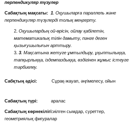
перпендикуляр түзулер
Сабақтың мақсаты:
1
. Оқушыларға параллель және
перпендикуляр түзулерді толық меңгерту.
Оқушылардың ой-өрісін, ойлау қабілетін,
математикалық тілін дамыту, пәнге деген
қызығушылығын арттыру.
3
. Мақсатына жетуге ұмтылдыру, ұқыптылыққа,
тапқырлыққа, іздемпаздыққа, өздігінен жұмыс істеуге
тәрбиелеу.
Сабқтың әдісі:
Сұрақ-жауап, әңгімелесу, ойын
Сабақтың түрі:
аралас
Сабақтың көрнекілігі:
иілген сымдар, суреттер,
геометриялық фигуралар