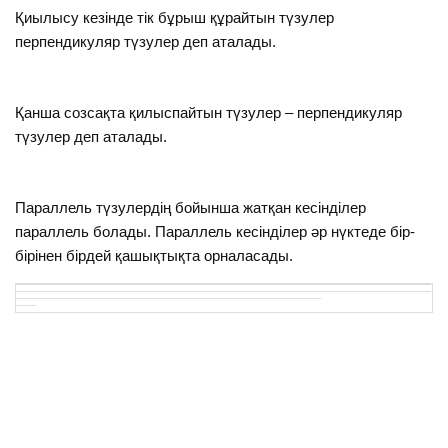
Қиылысу кезінде тік бұрыш құрайтын түзулер
перпендикуляр түзулер деп аталады.
Қанша созсақта қилыспайтын түзулер – перпендикуляр
түзулер деп аталады.
Параллель түзулердің бойынша жатқан кесінділер
параллель болады. Параллель кесінділер әр нүктеде бір-
бірінен бірдей қашықтықта орналасады.