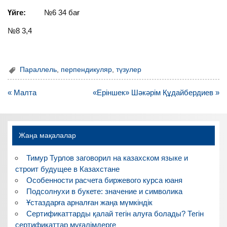
Үйге:
№6 34 бағ
№8 3,4
Параллель
,
перпендикуляр
,
түзулер
Навигация
« Малта
«Еріншек» Шәкәрім Құдайбердиев »
по
записям
Жаңа мақалалар
Тимур Турлов заговорил на казахском языке и
строит будущее в Казахстане
Особенности расчета биржевого курса юаня
Подсолнухи в букете: значение и символика
Ұстаздарға арналған жаңа мүмкіндік
Сертификаттарды қалай тегін алуға болады? Тегін
сертификаттар мұғалімдерге