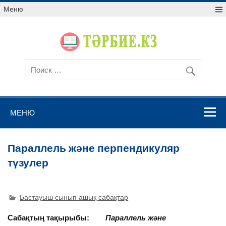
Меню
МЕНЮ
Параллель және перпендикуляр
түзулер
Бастауыш сынып ашық сабақтар
Сабақтың тақырыбы:
Параллель және