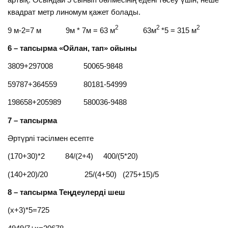
квадрат метр линомум қажет болады.
2
2
2
9 м-2=7 м 9м * 7м = 63 м
63м
*5 = 315 м
6 – тапсырма «Ойлан, тап» ойыны
3809+297008 50065-9848
59787+364559 80181-54999
198658+205989 580036-9488
7 – тапсырма
Әртүрлі тәсілмен есепте
(170+30)*2 84/(2+4) 400/(5*20)
(140+20)/20 25/(4+50) (275+15)/5
8 – тапсырма Теңдеулерді шеш
(х+3)*5=725