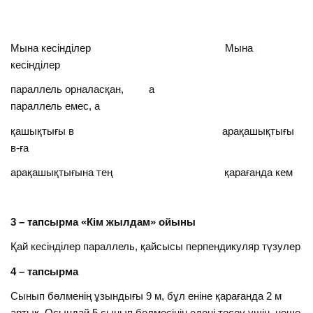
Мына кесінділер Мына
кесінділер
параллель орналасқан, а
параллель емес, а
қашықтығы в арақашықтығы
в-ға
арақашықтығына тең қарағанда кем
3 – тапсырма «Кім жылдам» ойыны
Қай кесінділер параллель, қайсысы перпендикуляр түзулер
4 – тапсырма
Сынып бөлменің ұзындығы 9 м, бұл еніне қарағанда 2 м
артық. Осындай 5 сынып бөлмесінің едені төсеу үшін, неше