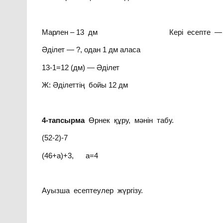
Марлен – 13 дм Кері есепте — Нешег
Әділет — ?, одан 1 дм аласа
13-1=12 (дм) — Әділет
Ж: Әділеттің бойы 12 дм
4-тапсырма
Өрнек құру, мәнін табу.
(52-2)-7
(46+а)+3, а=4
Ауызша есептеулер жүргізу.