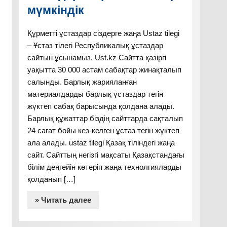
мүмкіндік
Құрметті ұстаздар сіздерге жаңа Ustaz tilegi
– Ұстаз тілегі Республикалық ұстаздар
сайтын ұсынамыз. Ust.kz Сайтта қазіргі
уақытта 30 000 астам сабақтар жинақталып
салынды. Барлық жарияланған
материалдарды барлық ұстаздар тегін
жүктеп сабақ барысында қолдана алады.
Барлық құжаттар біздің сайттарда сақталып
24 сағат бойы кез-келген ұстаз тегін жүктеп
ала алады. ustaz tilegi Қазақ тіліндегі жаңа
сайт. Сайттың негізгі мақсаты Қазақстандағы
білім деңгейін көтеріп жаңа технолгияларды
қолданып […]
» Читать далее