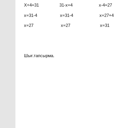
Х+4=31 31-х=4 х-4=27
х=31-4 х=31-4 х=27+4
х=27 х=27 х=31
Шығ.тапсырма.