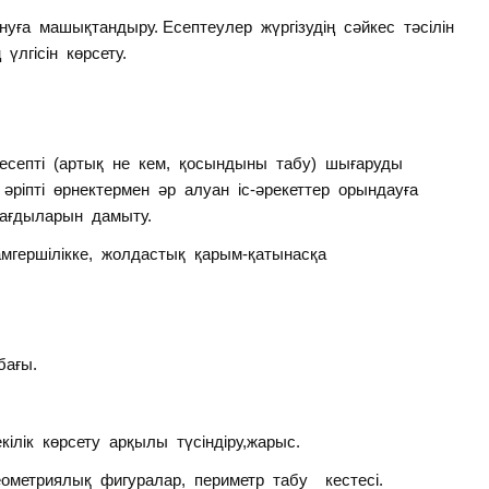
ашықтандыру. Есептеулер жүргізудің сәйкес тәсілін
үлгісін көрсету.
пті (артық не кем, қосындыны табу) шығаруды
ріпті өрнектермен әр алуан іс-әрекеттер орындауға
ағдыларын дамыту.
ршілікке, жолдастық қарым-қатынасқа
ағы.
ілік көрсету арқылы түсіндіру,жарыс.
етриялық фигуралар, периметр табу кестесі.