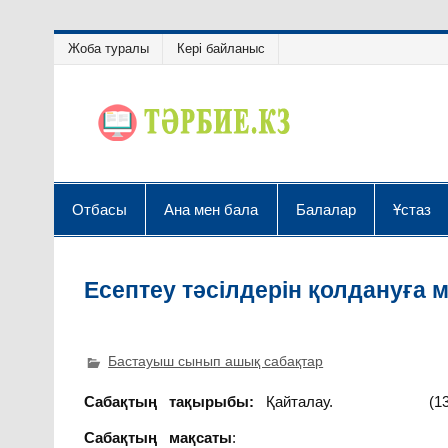
Жоба туралы
Кері байланыс
Отбасы
Ана мен бала
Балалар
Ұстаз
Есептеу тәсілдерін қолдануға
Бастауыш сынып ашық сабақтар
Сабақтың тақырыбы:
Қайталау. (130 
Сабақтың мақсаты
: