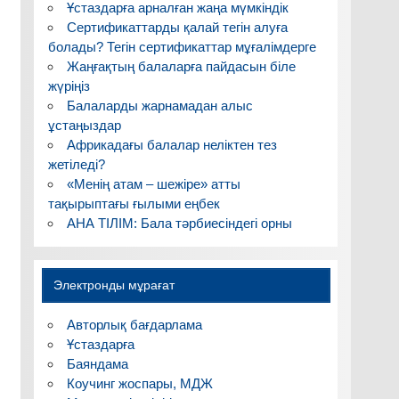
Ұстаздарға арналған жаңа мүмкіндік
Сертификаттарды қалай тегін алуға
болады? Тегін сертификаттар мұғалімдерге
Жаңғақтың балаларға пайдасын біле
жүріңіз
Балаларды жарнамадан алыс
ұстаңыздар
Африкадағы балалар неліктен тез
жетіледі?
«Менің атам – шежіре» атты
тақырыптағы ғылыми еңбек
АНА ТІЛІМ: Бала тәрбиесіндегі орны
Электронды мұрағат
Авторлық бағдарлама
Ұстаздарға
Баяндама
Коучинг жоспары, МДЖ