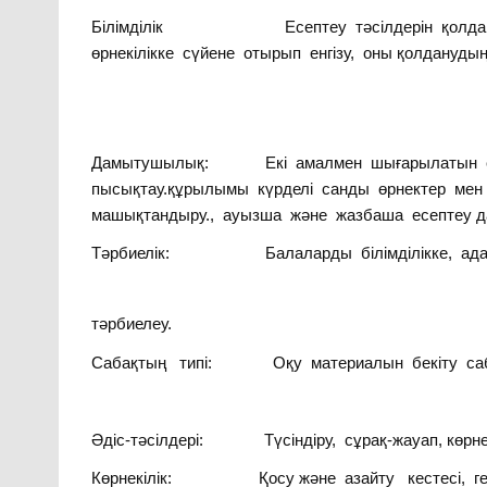
Білімділік Есептеу тәсілдерін қолдануға м
өрнекілікке сүйене отырып енгізу, оны қолданудың 
Дамытушылық: Екі амалмен шығарылатын есе
пысықтау.құрылымы күрделі санды өрнектер мен ә
машықтандыру., ауызша және жазбаша есептеу д
Тәрбиелік: Балаларды білімділікке, адамге
тәрбиелеу.
Сабақтың типі: Оқу материалын бекіту саб
Әдіс-тәсілдері: Түсіндіру, сұрақ-жауап, көрнек
Көрнекілік: Қосу және азайту кестесі, геом