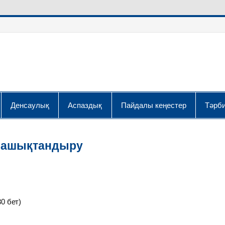
Денсаулық
Аспаздық
Пайдалы кеңестер
Тәрби
 машықтандыру
бет)