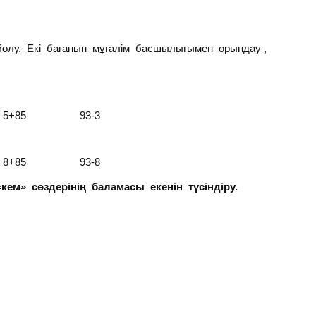
 бөлу. Екі бағанын мұғалім басшылығымен орындау ,
5+85 93-3
8+85 93-8
«кем» сөздерінің баламасы екенін түсіндіру.