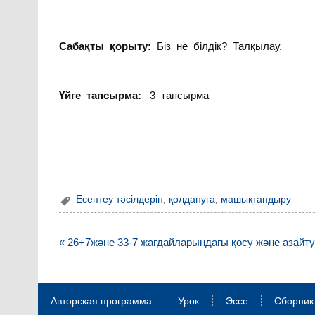
Сабақты қорыту:
Біз не білдік? Талқылау.
Үйге тапсырма:
3–тапсырма
Есептеу тәсілдерін
,
қолдануға
,
машықтандыру
Навигация
« 26+7және 33-7 жағдайларындағы қосу және азайт
по
записям
Авторская программа
Урок
Эссе
Сборник