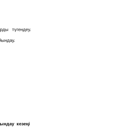
ды түгендеу.
йындау.
ындау кезеңі