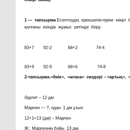
1 — тапсырма
Есептеудің ерекшеліктеріне көңіл
қалғаны өзіндік жұмыс ретінде беру.
83+7 92-2 68+2 74-4 
83+9 92-9 68+6 74-8 
2-тапсырма.»биік», «аласа» сөздері – «артық», 
Әділет – 12 дм
Марлен — ?, одан 1 дм ұзын
12+1=13 (дм) – Марлен
Ж: Марленнің бойы 13 дм.