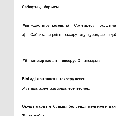
Сабақтың барысы:
Ұйымдастыру кезеңі:
а) Сәлемдесу , оқушылар
ә) Сабаққа әзірлігін тексеру, оқу құралдарын да
Үй тапсырмасын тексеру:
3–тапсырма
Білімді жан-жақты тексеру кезеңі.
.
Ауызша және жазбаша есептеулер.
Оқушылардың білімді белсенді меңгеруге дай
Жаңа сабақ.