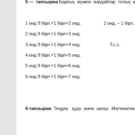
5 — тапсырма
Барлық мүмкін жағдайлар толық 
1 онд 9 бірл.+1 бірл=2 онд. 2 онд. – 1 бірл. = 
2 онд 9 бірл.+1 бірл=3 онд.
3 онд 9 бірл.+1 бірл=4 онд. Т.с.с.
4 онд 9 бірл.+1 бірл=5 онд.
5 онд 9 бірл.+1 бірл=6 онд.
6 онд 9 бірл.+1 бірл=7 онд.
6-тапсырма
Теңдеу құру және шешу. .Математика