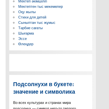
Мектеп әкімшілігі
Мектептен тыс мекемелер
Оқу жылы
Стихи для детей
Сыныптан тыс жұмыс
Тәрбие сағаты
Шығарма
Эссе
Өлеңдер
Подсолнухи в букете:
значение и символика
Во всех культурах и странах мира
подсолнух — символ чего-то теплого,