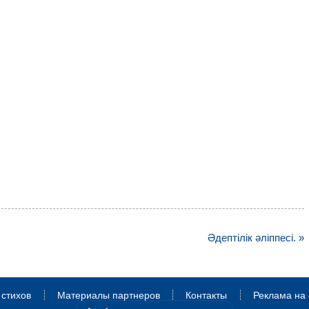
у
Әдептілік әліппесі. »
 стихов
Материалы партнеров
Контакты
Реклама на 