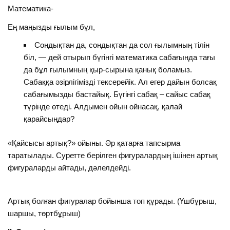
Математика-
Ең маңызды ғылым бұл,
Сондықтан да, сондықтан да сол ғылымның тілін
біл, — дей отырып бүгінгі математика сабағында тағы
да бұл ғылымның қыр-сырына қанық боламыз.
Сабаққа әзірлігімізді тексерейік. Ал егер дайын болсақ
сабағымызды бастайық. Бүгінгі сабақ – сайыс сабақ
түрінде өтеді. Алдымен ойын ойнасақ, қалай
қарайсыңдар?
«Қайсысы артық?» ойыны. Әр қатарға тапсырма
таратылады. Суретте берілген фигуралардың ішінен артық
фигураларды айтады, дәлелдейді.
Артық болған фигуралар бойынша топ құрады. (Үшбұрыш,
шаршы, төртбұрыш)