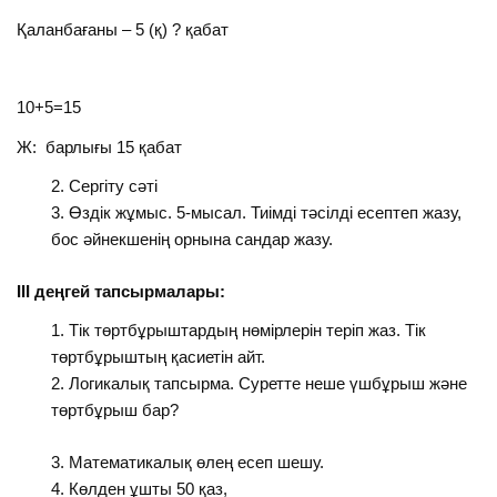
Қаланбағаны – 5 (қ) ? қабат
10+5=15
Ж: барлығы 15 қабат
Сергіту сәті
Өздік жұмыс. 5-мысал. Тиімді тәсілді есептеп жазу,
бос әйнекшенің орнына сандар жазу.
ІІІ деңгей тапсырмалары:
Тік төртбұрыштардың нөмірлерін теріп жаз. Тік
төртбұрыштың қасиетін айт.
Логикалық тапсырма. Суретте неше үшбұрыш және
төртбұрыш бар?
Математикалық өлең есеп шешу.
Көлден ұшты 50 қаз,