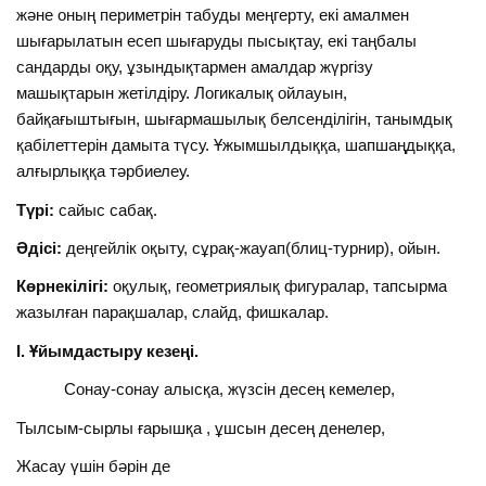
және оның периметрін табуды меңгерту, екі амалмен
шығарылатын есеп шығаруды пысықтау, екі таңбалы
сандарды оқу, ұзындықтармен амалдар жүргізу
машықтарын жетілдіру. Логикалық ойлауын,
байқағыштығын, шығармашылық белсенділігін, танымдық
қабілеттерін дамыта түсу. Ұжымшылдыққа, шапшаңдыққа,
алғырлыққа тәрбиелеу.
Түрі:
сайыс сабақ.
Әдісі:
деңгейлік оқыту, сұрақ-жауап(блиц-турнир), ойын.
Көрнекілігі:
оқулық, геометриялық фигуралар, тапсырма
жазылған парақшалар, слайд, фишкалар.
І. Ұйымдастыру кезеңі.
Сонау-сонау алысқа, жүзсін десең кемелер,
Тылсым-сырлы ғарышқа , ұшсын десең денелер,
Жасау үшін бәрін де