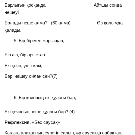
Барлығын қосқанда Айтшы сонда
нешеуі
Болады неше алма? (60 алма) Өз қолымда
қалады.
Бір-бірімен жарысқан,
Бір аю, бір арыстан.
Екі қоян, үш түлкі,
Бәрі нешеу ойлан сен?(7)
Бір қоянның екі құлағы бар,
Екі қоянның неше құлағы бар? (4)
Рефлексия.
«Бес саусақ»
Қағазға алақанның суретін салып, әр саусаққа сабақтағы