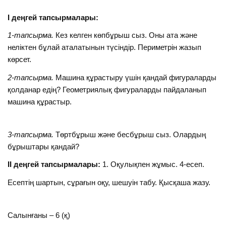
І деңгей тапсырмалары:
1-тапсырма.
Кез келген көпбұрыш сыз. Оны ата және
неліктен бұлай аталатынын түсіндір. Периметрін жазып
көрсет.
2-тапсырма.
Машина құрастыру үшін қандай фигураларды
қолданар едің? Геометриялық фигураларды пайдаланып
машина құрастыр.
3-тапсырма.
Төртбұрыш және бесбұрыш сыз. Олардың
бұрыштары қандай?
ІІ деңгей тапсырмалары:
1. Оқулықпен жұмыс. 4-есеп.
Есептің шартын, сұрағын оқу, шешуін табу. Қысқаша жазу.
Салынғаны – 6 (қ)