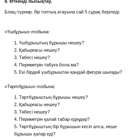
ІІ. Өткенді пысықтау.
Блиц-турнир. Әр топтың атауына сай 5 сұрақ беріледі.
«Үшбұрыш» тобына:
Үшбұрыштың бұрышы нешеу?
Қабырғасы нешеу?
Төбесі нешеу?
Периметрін табуға бола ма?
Екі бірдей үшбұрыштан қандай фигура шығады?
«Төртбұрыш» тобына:
Төртбұрыштың бұрышы нешеу?
Қабырғасы нешеу?
Төбесі нешеу?
Периметрін қалай табар едіңдер?
Төртбұрыштың бір бұрышын кесіп алса, неше
бұрышы қалар еді?