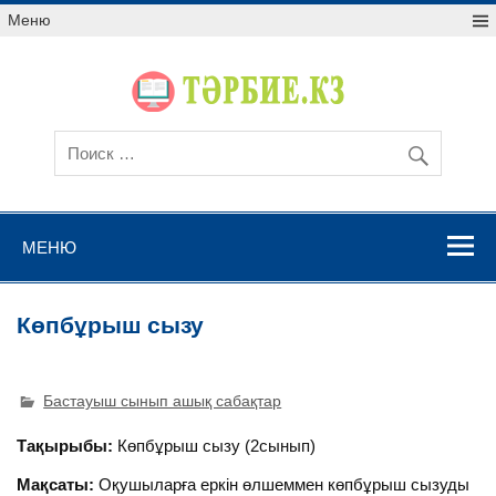
Меню
МЕНЮ
Көпбұрыш сызу
Бастауыш сынып ашық сабақтар
Тақырыбы:
Көпбұрыш сызу (2сынып)
Мақсаты:
Оқушыларға еркін өлшеммен көпбұрыш сызуды