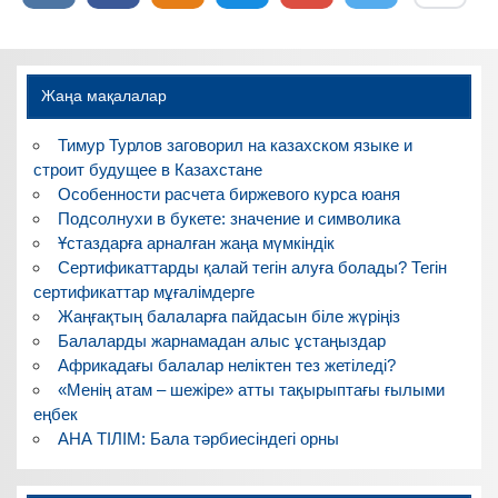
Жаңа мақалалар
Тимур Турлов заговорил на казахском языке и
строит будущее в Казахстане
Особенности расчета биржевого курса юаня
Подсолнухи в букете: значение и символика
Ұстаздарға арналған жаңа мүмкіндік
Сертификаттарды қалай тегін алуға болады? Тегін
сертификаттар мұғалімдерге
Жаңғақтың балаларға пайдасын біле жүріңіз
Балаларды жарнамадан алыс ұстаңыздар
Африкадағы балалар неліктен тез жетіледі?
«Менің атам – шежіре» атты тақырыптағы ғылыми
еңбек
АНА ТІЛІМ: Бала тәрбиесіндегі орны