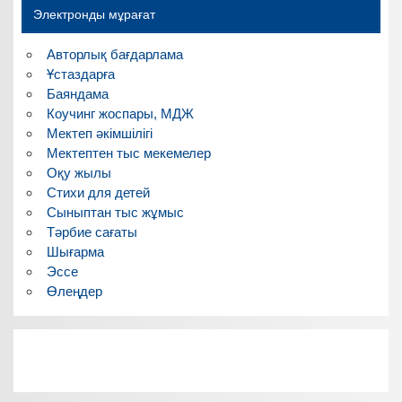
Электронды мұрағат
Авторлық бағдарлама
Ұстаздарға
Баяндама
Коучинг жоспары, МДЖ
Мектеп әкімшілігі
Мектептен тыс мекемелер
Оқу жылы
Стихи для детей
Сыныптан тыс жұмыс
Тәрбие сағаты
Шығарма
Эссе
Өлеңдер