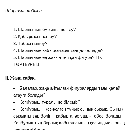
«Шаршы» тобына:
Шаршының бұрышы нешеу?
Қабырғасы нешеу?
Төбесі нешеу?
Шаршының қабырғалары қандай болады?
Шаршының ең жақын тегі қай фигура? ТІК
ТӨРТБҰРЫШ
ІІІ. Жаңа сабақ.
Балалар, жаңа айтылған фигураларды тағы қалай
атауға болады?
Көпбұрыш туралы не білеміз?
Көпбұрыш – кез-келген тұйық сынық сызық. Сынық
сызықтың әр бөлігі – қабырға, әр ұшы- төбесі болады.
Көпбұрыштың барлық қабырғасының қосындысы оның
периметрі болады.