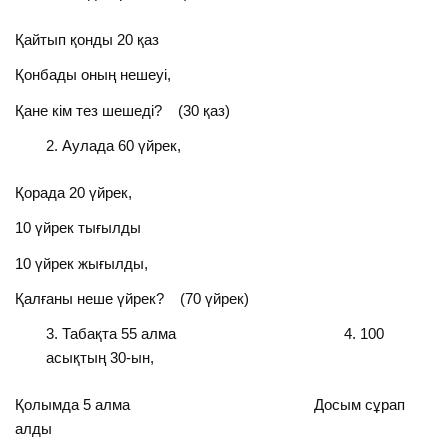
Қайтып қонды 20 қаз
Қонбады оның нешеуі,
Қане кім тез шешеді? (30 қаз)
Аулада 60 үйрек,
Қорада 20 үйрек,
10 үйрек тығылды
10 үйрек жығылды,
Қалғаны неше үйрек? (70 үйрек)
Табақта 55 алма 4. 100
асықтың 30-ын,
Қолымда 5 алма Досым сұрап
алды