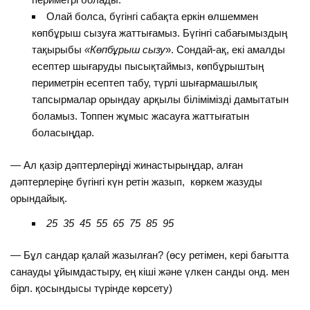
Олай болса, бүгінгі сабақта еркін өлшеммен
көпбұрыш сызуға жаттығамыз. Бүгінгі сабағымыздың
тақырыбы
«Көпбұрыш сызу
». Сондай-ақ, екі амалды
есептер шығаруды пысықтаймыз, көпбұрыштың
периметрін есептеп табу, түрлі шығармашылық
тапсырмалар орындау арқылы білімімізді дамытатын
боламыз. Топпен жұмыс жасауға жаттығатын
боласыңдар.
— Ал қазір дәптерлеріңді жинастырыңдар, алған
дәптерлеріңе бүгінгі күн ретін жазып, көркем жазуды
орындайық.
25 35 45 55 65 75 85 95
— Бұл сандар қалай жазылған? (өсу ретімен, кері бағытта
санауды ұйымдастыру, ең кіші және үлкен санды онд. мен
бірл. қосындысы түрінде көрсету)