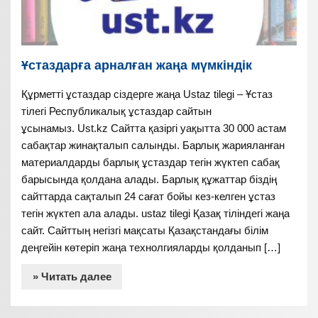
Ұстаздарға арналған жаңа мүмкіндік
Құрметті ұстаздар сіздерге жаңа Ustaz tilegi – Ұстаз
тілегі Республикалық ұстаздар сайтын
ұсынамыз. Ust.kz Сайтта қазіргі уақытта 30 000 астам
сабақтар жинақталып салынды. Барлық жарияланған
материалдарды барлық ұстаздар тегін жүктеп сабақ
барысында қолдана алады. Барлық құжаттар біздің
сайттарда сақталып 24 сағат бойы кез-келген ұстаз
тегін жүктеп ала алады. ustaz tilegi Қазақ тіліндегі жаңа
сайт. Сайттың негізгі мақсаты Қазақстандағы білім
деңгейін көтеріп жаңа технолгияларды қолданып […]
» Читать далее