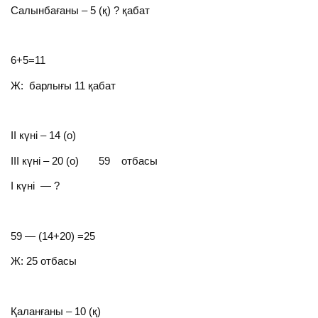
Салынбағаны – 5 (қ) ? қабат
6+5=11
Ж: барлығы 11 қабат
ІІ күні – 14 (о)
ІІІ күні – 20 (о) 59 отбасы
І күні — ?
59 — (14+20) =25
Ж: 25 отбасы
Қаланғаны – 10 (қ)