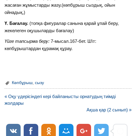
жасаған жұмыстарды жазу.(көпбұрыш сыздық, ойын
ойнадық,)
Ү. Бағалау.
(топқа фигуралар санына қарай ұпай беру,
жекелеген оқушыларды бағалау)
Үйге тапсырма беру:
7-мысал.167-бет. Ш\т:
көпбұрыштардан құрамақ құрау.
Көпбұрыш
,
сызу
Навигация
« Оқу үдерісіндегі кері байланысты орнатудың тиімді
по
жолдары
записям
Ақша қар (2 сынып) »