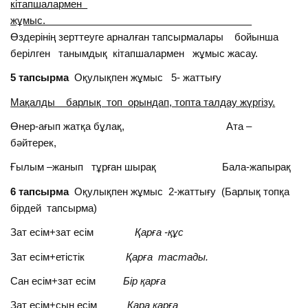
кітапшалармен
жұмыс.
Өздерінің зерттеуге арналған тапсырмалары бойынша
берілген танымдық кітапшалармен жұмыс жасау.
5 тапсырма
Оқулықпен жұмыс 5- жаттығу
Мақалды барлық топ орындап, топта талдау жүргізу.
Өнер-ағып жатқа бұлақ, Ата –
бәйтерек,
Ғылым –жанып тұрған шырақ Бала-жапырақ
6 тапсырма
Оқулықпен жұмыс 2-жаттығу (Барлық топқа
бірдей тапсырма)
Зат есім+зат есім
Қарға -құс
Зат есім+етістік
Қарға тастады.
Сан есім+зат есім
Бір қарға
Зат есім+сын есім
Қара қарға