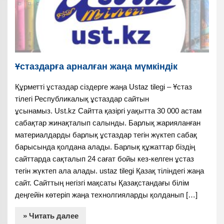
Ұстаздарға арналған жаңа мүмкіндік
Құрметті ұстаздар сіздерге жаңа Ustaz tilegi – Ұстаз
тілегі Республикалық ұстаздар сайтын
ұсынамыз. Ust.kz Сайтта қазіргі уақытта 30 000 астам
сабақтар жинақталып салынды. Барлық жарияланған
материалдарды барлық ұстаздар тегін жүктеп сабақ
барысында қолдана алады. Барлық құжаттар біздің
сайттарда сақталып 24 сағат бойы кез-келген ұстаз
тегін жүктеп ала алады. ustaz tilegi Қазақ тіліндегі жаңа
сайт. Сайттың негізгі мақсаты Қазақстандағы білім
деңгейін көтеріп жаңа технолгияларды қолданып […]
» Читать далее