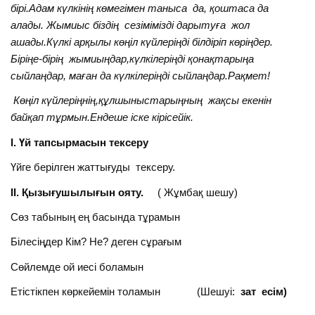
бірі.Адам күлкінің көмегімен таныса да, қоштаса да
алады. Жымиыс біздің сезімімізді дарытуға жол
ашады.Күлкі арқылы көңіл күйлеріңді білдіріп көріңдер.
Біріңе-бірің жымиыңдар,күлкілеріңді қонақтарыңа
сыйлаңдар, маған да күлкілеріңді сыйлаңдар.Рақмет!
Көңіл күйлеріңнің,құлшыныстарыңның жақсы екенін
байқап тұрмын.Ендеше іске кірісейік.
І.
Үй тапсырмасын тексеру
Үйге берілген жаттығуды тексеру.
ІІ. Қызығушылығын ояту.
( Жұмбақ шешу)
Сөз табының ең басында тұрамын
Білесіңдер Кім? Не? деген сұрағым
Сөйлемде ой иесі боламын
Етістікпен көркейемін толамын (Шешуі:
зат есім)