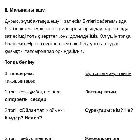
ІІ. Мағынаны ашу.
Дұрыс, жұмбақтың шешуі : зат есім.Бүгінгі сабағымызда
біз берілген түрлі тапсырмаларды орындау барысында
зат есімді толық зерттеп ,оны дәлелдейміз. Ол үшін топқа
бөлінеміз. Әр топ нені зерттейтінін білу үшін әр түрлі
қызықты тапсырмалар орындаймыз.
Топқа бөліну
1 тапсырма:
Әр топтың зерттейтін
тақырыптары:
1 топ сөзжұмбақ шешеді.
Заттың атын
білдіретін сөздер
2 топ «Ойлан тап!» ойыны
Сұрақтары: кім? Не?
Кімдер? Нелер?
3 топ ребус шешеді
Жекеше,көпше