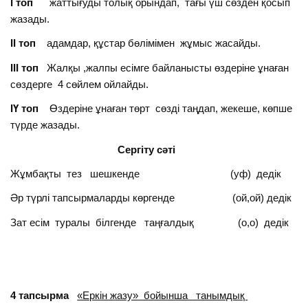
І топ
жаттығуды толық орындап, тағы үш сөзден қосып
жазады.
ІІ топ
адамдар, құстар бөлімімен жұмыс жасайды.
ІІІ топ
Жалқы ,жалпы есімге байланысты өздеріне ұнаған
сөздерге 4 сөйлем ойлайды.
ІҮ топ
Өздеріне ұнаған төрт сөзді таңдап, жекеше, көпше
түрде жазады.
Сергіту сәті
Жұмбақты тез шешкенде (уф) дедік
Әр түрлі тапсырмаларды көргенде (ой,ой) дедік
Зат есім туралы білгенде таңғалдық (о,о) дедік
4 тапсырма
«Еркін жазу» бойынша танымдық