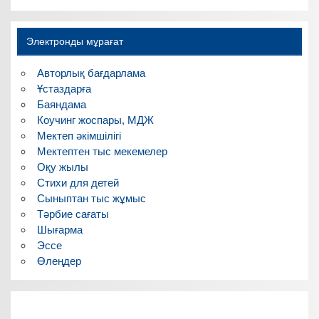
Электронды мұрағат
Авторлық бағдарлама
Ұстаздарға
Баяндама
Коучинг жоспары, МДЖ
Мектеп әкімшілігі
Мектептен тыс мекемелер
Оқу жылы
Стихи для детей
Сыныптан тыс жұмыс
Тәрбие сағаты
Шығарма
Эссе
Өлеңдер