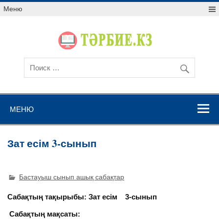
Меню
МЕНЮ
Зат есім 3-сынып
Бастауыш сынып ашық сабақтар
Сабақтың тақырыбы: Зат есім 3-сынып
Сабақтың мақсаты: