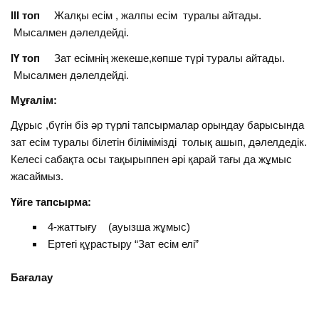
ІІІ топ
Жалқы есім , жалпы есім туралы айтады.
Мысалмен дәлелдейді.
ІҮ топ
Зат есімнің жекеше,көпше түрі туралы айтады.
Мысалмен дәлелдейді.
Мұғалім:
Дұрыс ,бүгін біз әр түрлі тапсырмалар орындау барысында
зат есім туралы білетін білімімізді толық ашып, дәлелдедік.
Келесі сабақта осы тақырыппен әрі қарай тағы да жұмыс
жасаймыз.
Үйге тапсырма:
4-жаттығу (ауызша жұмыс)
Ертегі құрастыру “Зат есім елі”
Бағалау