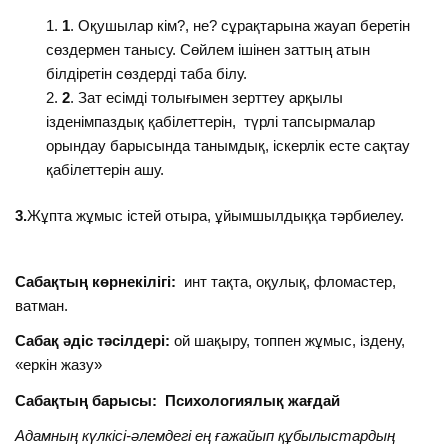
1
. Оқушылар кім?, не? сұрақтарына жауап беретін
сөздермен танысу. Сөйлем ішінен заттың атын
білдіретін сөздерді таба білу.
2
. Зат есімді толығымен зерттеу арқылы
ізденімпаздық қабілеттерін, түрлі тапсырмалар
орындау барысында танымдық, іскерлік есте сақтау
қабілеттерін ашу.
3.
Жұпта жұмыс істей отыра, ұйымшылдыққа тәрбиелеу.
Сабақтың көрнекілігі:
инт тақта, оқулық, фломастер,
ватман.
Сабақ әдіс тәсілдері:
ой шақыру, топпен жұмыс, іздену,
«еркін жазу»
Сабақтың барысы: Психологиялық жағдай
Адамның күлкісі-әлемдегі ең ғажайып құбылыстардың