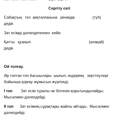
Сергіту сәті
Сабақтың тез аяқталғанына ренжідік (туһ)
дедік
Зат есімді дәлелдегеннен кейін
Қатты қуанып (алақай)
дедік
Ой толғау.
Әр топтан топ басшылары шығып, өздерінің зерттеулері
бойынша қорғау жұмысын жүргізеді.
І топ
Зат есім туралы не білгенін қорытындылайды.
Мысалмен дәлелдейді.
ІІ топ
Зат есімнің сұрақтары жайлы айтады. Мысалмен
дәлелдейді.