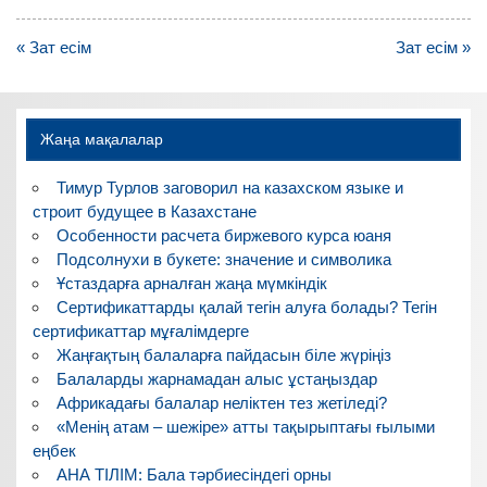
Навигация
« Зат есім
Зат есім »
по
записям
Жаңа мақалалар
Тимур Турлов заговорил на казахском языке и
строит будущее в Казахстане
Особенности расчета биржевого курса юаня
Подсолнухи в букете: значение и символика
Ұстаздарға арналған жаңа мүмкіндік
Сертификаттарды қалай тегін алуға болады? Тегін
сертификаттар мұғалімдерге
Жаңғақтың балаларға пайдасын біле жүріңіз
Балаларды жарнамадан алыс ұстаңыздар
Африкадағы балалар неліктен тез жетіледі?
«Менің атам – шежіре» атты тақырыптағы ғылыми
еңбек
АНА ТІЛІМ: Бала тәрбиесіндегі орны