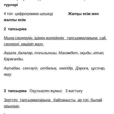
түрлері
4 топ цифрограмма шешеді
Жалқы есім мен
жалпы есім
2 тапсырма
Мына сөздердің ішінен өздеріңнің тапсырмаларыңа сай
сөздерді көшіріп жазу.
Аққала ,балалар, тоғызыншы, Махамбет, оқыды ,кітап,
Қарағанды,
Ақтабан, сексеуіл, итбалық, көгілдір, Дариға, құстар,
аққу
3 тапсырма
Оқулықпен жұмыс 3 жаттығу
Зерттеу тапсырмаларына байланысты әр топ былай
орындау.