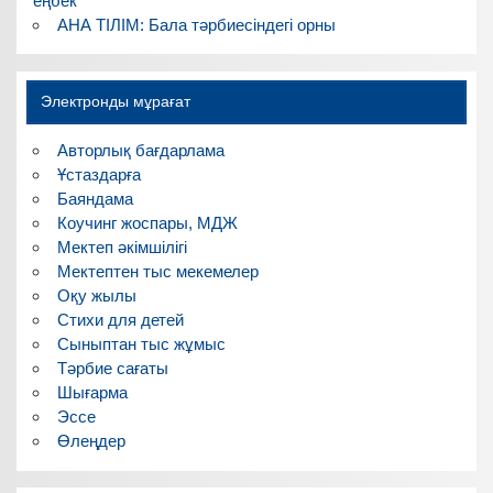
еңбек
АНА ТІЛІМ: Бала тәрбиесіндегі орны
Электронды мұрағат
Авторлық бағдарлама
Ұстаздарға
Баяндама
Коучинг жоспары, МДЖ
Мектеп әкімшілігі
Мектептен тыс мекемелер
Оқу жылы
Стихи для детей
Сыныптан тыс жұмыс
Тәрбие сағаты
Шығарма
Эссе
Өлеңдер