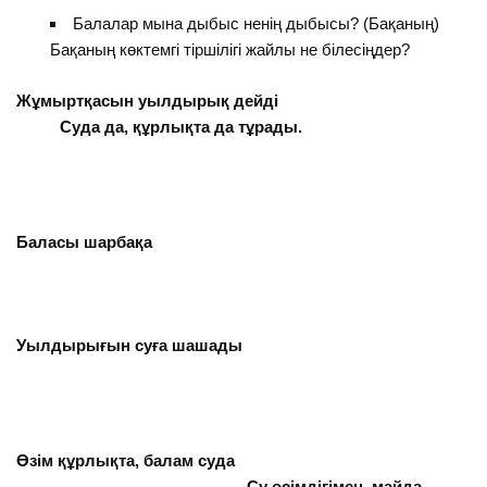
Балалар мына дыбыс ненің дыбысы? (Бақаның)
Бақаның көктемгі тіршілігі жайлы не білесіңдер?
Жұмыртқасын уылдырық дейді
Суда да, құрлықта да тұрады.
Баласы шарбақа
Уылдырығын суға шашады
Өзім құрлықта, балам суда
Су өсімдігімен, майда