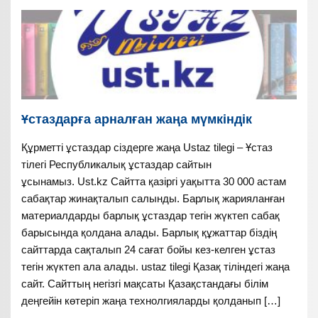
Ұстаздарға арналған жаңа мүмкіндік
Құрметті ұстаздар сіздерге жаңа Ustaz tilegi – Ұстаз
тілегі Республикалық ұстаздар сайтын
ұсынамыз. Ust.kz Сайтта қазіргі уақытта 30 000 астам
сабақтар жинақталып салынды. Барлық жарияланған
материалдарды барлық ұстаздар тегін жүктеп сабақ
барысында қолдана алады. Барлық құжаттар біздің
сайттарда сақталып 24 сағат бойы кез-келген ұстаз
тегін жүктеп ала алады. ustaz tilegi Қазақ тіліндегі жаңа
сайт. Сайттың негізгі мақсаты Қазақстандағы білім
деңгейін көтеріп жаңа технолгияларды қолданып […]