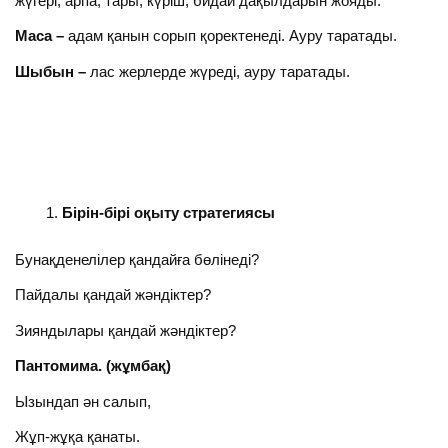
жүгері, арпа, тары, күріш, бидай дақылдарын жояды.
Маса –
адам қанын сорып қоректенеді. Ауру таратады.
Шыбын –
лас жерлерде жүреді, ауру таратады.
Бірін-бірі оқыту стратегиясы
Бунақденелілер қандайға бөлінеді?
Пайдалы қандай жәндіктер?
Зияндылары қандай жәндіктер?
Пантомима. (жұмбақ)
Ызындап ән салып,
Жұп-жұқа қанаты.