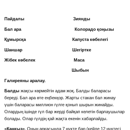
Пайдалы Зиянды
Бал ара Колорадо қоңызы
Құмырсқа Капуста көбелегі
Шаншар Шегіртке
Жібек көбелек Маса
Шыбын
Галиреяны аралау.
Балды
жақсы көрмейтін адам жоқ. Балды баларасы
береді. Бал ара өте еңбекқор. Жарты стакан бал жинау
үшін баларасы миллион гүлге қонып шырын жинайды.
Олардың ішінде гүл бар жерді байқап келетін барлаушылар
болады. Олар гүлдің қай жақта екенін хабарлайды.
«Қаңқыз».
Оның арқасында 7 нұкте бар (кейде 12 нүктесі