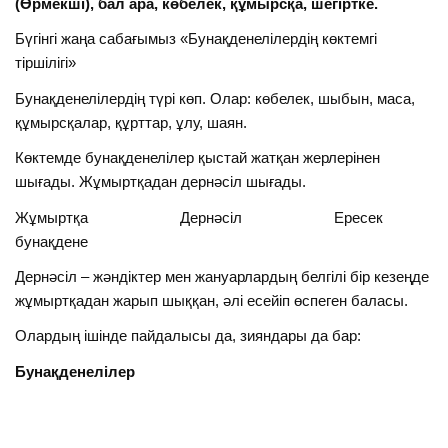
(Өрмекші), бал ара, көбелек, құмырсқа, шегіртке.
Бүгінгі жаңа сабағымыз «Бунақденелілердің көктемгі
тіршілігі»
Бунақденелілердің түрі көп. Олар: көбелек, шыбын, маса,
құмырсқалар, құрттар, ұлу, шаян.
Көктемде бунақденелілер қыстай жатқан жерлерінен
шығады. Жұмыртқадан дернәсіл шығады.
Жұмыртқа Дернәсіл Ересек
бунақдене
Дернәсіл – жәндіктер мен жануарлардың белгілі бір кезеңде
жұмыртқадан жарып шыққан, әлі есейіп өспеген баласы.
Олардың ішінде пайдалысы да, зияндары да бар:
Бунақденелілер