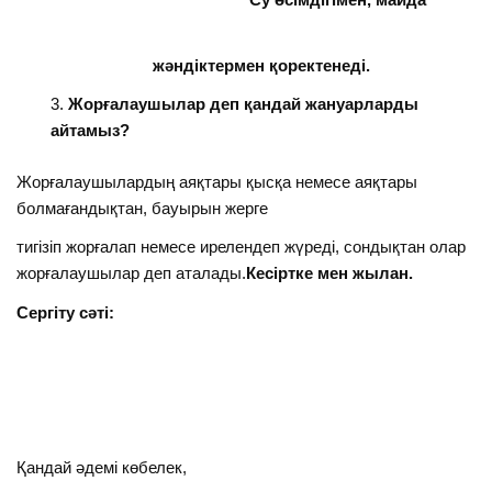
жәндіктермен қоректенеді.
Жорғалаушылар деп қандай жануарларды
айтамыз?
Жорғалаушылардың аяқтары қысқа немесе аяқтары
болмағандықтан, бауырын жерге
тигізіп жорғалап немесе ирелендеп жүреді, сондықтан олар
жорғалаушылар деп аталады.
Кесіртке мен жылан.
Сергіту сәті:
Қандай әдемі көбелек,