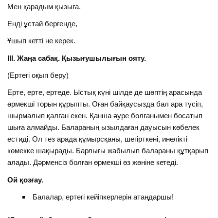
Мен қарадым қызыға.
Енді ұстай бергенде,
Ұшып кетті не керек.
ІІІ. Жаңа сабақ. Қызығушылығын ояту.
(Ертегі оқып беру)
Ерте, ерте, ертеде. Ыстық күні шілде де шөптің арасында
өрмекші торын құрыпты. Оған байқаусызда бал ара түсіп,
шырмалып қалған екен. Қанша әуре болғанымен босатып
шыға алмайды. Балараның ызылдаған дауысын көбелек
естиді. Ол тез арада құмырсқаны, шегірткені, инелікті
көмекке шақырады. Барлығы жабылып балараны құтқарып
алады. Дәрменсіз болған өрмекші өз жөніне кетеді.
Ой қозғау.
Балалар, ертегі кейіпкерлерін атаңдаршы!