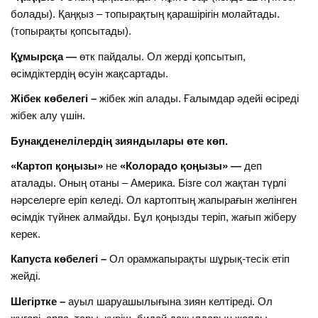
болады). Қаңқыз – топырақтың қарашірігін молайтады.
(топырақты қопсытады).
Құмырсқа —
өтк пайдалы. Ол жерді қопсытып,
өсімдіктердің өсуін жақсартады.
Жібек көбелегі –
жібек жіп алады. Ғалымдар әдейі өсіреді
жібек алу үшін.
Бунақденелілердің зияндылары өте көп.
«Картоп қоңызы»
не
«Колорадо қоңызы» —
деп
аталады. Оның отаны – Америка. Бізге сол жақтан түрлі
нәрселерге еріп келеді. Ол картоптың жапырағын желінген
өсімдік түйнек алмайды. Бұл қоңызды теріп, жағып жіберу
керек.
Капуста көбелегі –
Ол орамжапырақты шұрық-тесік етіп
жейді.
Шегіртке –
ауыл шаруашылығына зиян келтіреді. Ол