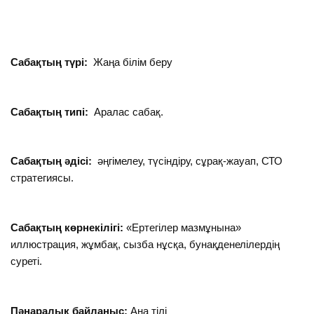
Сабақтың түрі:
Жаңа білім беру
Сабақтың типі:
Аралас сабақ.
Сабақтың әдісі:
әңгімелеу, түсіндіру, сұрақ-жауап, СТО
стратегиясы.
Сабақтың көрнекілігі:
«Ертегілер мазмұнына»
иллюстрация, жұмбақ, сызба нұсқа, бунақденелілердің
суреті.
Пәнаралық байланыс:
Ана тілі