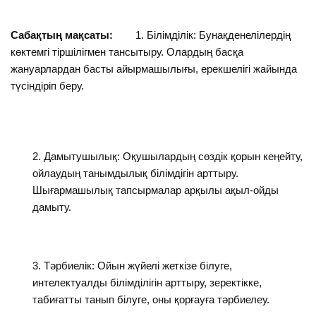
Сабақтың мақсаты:
1. Білімділік: Бунақденелілердің
көктемгі тіршілігмен тансытыру. Олардың басқа
жануарлардан басты айырмашылығы, ерекшелігі жайында
түсіндіріп беру.
Дамытушылық: Оқушылардың сөздік қорын кеңейту,
ойлаудың танымдылық білімдігін арттыру.
Шығармашылық тапсырмалар арқылы ақыл-ойды
дамыту.
Тәрбиелік: Ойын жүйелі жеткізе білуге,
интелектуалды білімділігін арттыру, зеректікке,
табиғатты танып білуге, оны қорғауға тәрбиелеу.