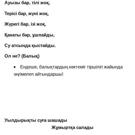
Ауызы бар, тілі жоқ,
Терісі бар, жүні жоқ,
Жүрегі бар, ізі жоқ,
Қанаты бар, ұшпайды,
Су атсында қыстайды.
Ол не? (Балық)
Ендеше, балықтардың көктеміг тіршілігі жайында
әңгімелеп айтындаршы!
Уылдырықты суға шашады
Жұмыртқа салады