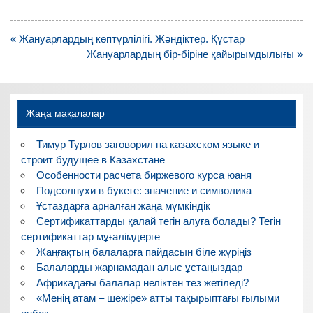
Навигация
« Жануарлардың көптүрлілігі. Жәндіктер. Құстар
по
Жануарлардың бір-біріне қайырымдылығы »
записям
Жаңа мақалалар
Тимур Турлов заговорил на казахском языке и
строит будущее в Казахстане
Особенности расчета биржевого курса юаня
Подсолнухи в букете: значение и символика
Ұстаздарға арналған жаңа мүмкіндік
Сертификаттарды қалай тегін алуға болады? Тегін
сертификаттар мұғалімдерге
Жаңғақтың балаларға пайдасын біле жүріңіз
Балаларды жарнамадан алыс ұстаңыздар
Африкадағы балалар неліктен тез жетіледі?
«Менің атам – шежіре» атты тақырыптағы ғылыми