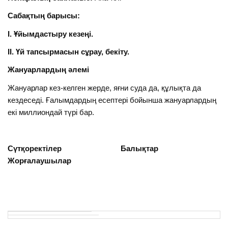
Сабақтың барысы:
І. Ұйымдастыру кезеңі.
ІІ. Үй тапсырмасын сұрау, бекіту.
Жануарлардың әлемі
Жануарлар кез-келген жерде, яғни суда да, құлықта да
кездеседі. Ғалымдардың есептері бойынша жануарлардың
екі миллиондай түрі бар.
Сүтқоректілер Балықтар
Жорғалаушылар