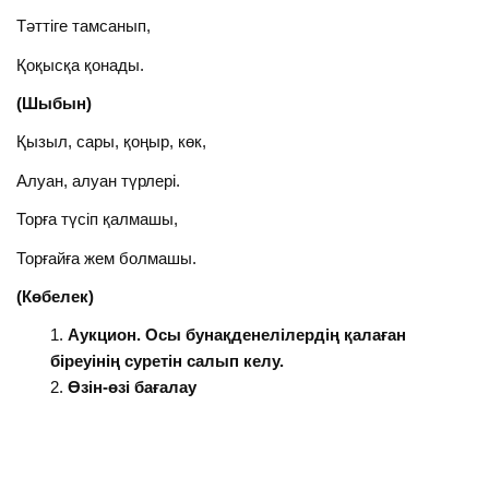
Тәттіге тамсанып,
Қоқысқа қонады.
(Шыбын)
Қызыл, сары, қоңыр, көк,
Алуан, алуан түрлері.
Торға түсіп қалмашы,
Торғайға жем болмашы.
(Көбелек)
Аукцион. Осы бунақденелілердің қалаған
біреуінің суретін салып келу.
Өзін-өзі бағалау