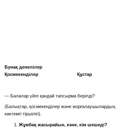
Бунақ денелілер
Қосмекенділер Құстар
— Балалар үйге қандай тапсырма берілді?
(Балықтар, қосмекенділер және жорғалаушылардың
көктемгі тіршілігі).
Жұмбақ жасырайын, кәне, кім шешеді?