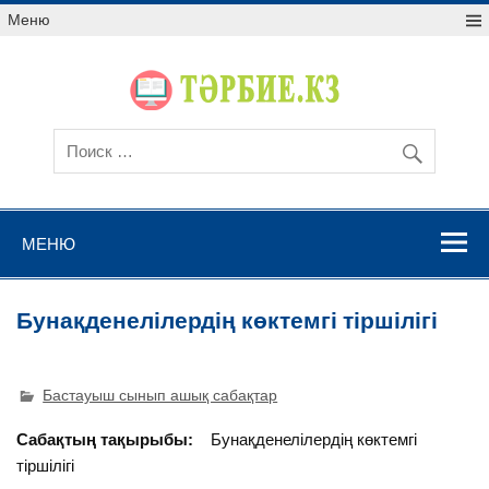
Меню
МЕНЮ
Бунақденелілердің көктемгі тіршілігі
Бастауыш сынып ашық сабақтар
Сабақтың тақырыбы:
Бунақденелілердің көктемгі
тіршілігі