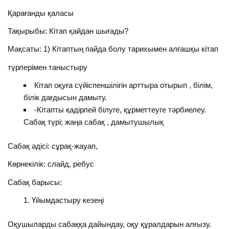
Қарағанды қаласы
Тақырыбы: Кітап қайдан шығады?
Мақсаты: 1) Кітаптың пайда болу тарихымен алғашқы кітап
түрлерімен таныстыру
Кітап оқуға сүйіспеншілігін арттыра отырып , білім,
білік дағдысын дамыту.
-Кітапты қадірлей білуге, құрметтеуге тәрбиелеу.
Сабақ түрі; жаңа сабақ , дамытушылық
Сабақ әдісі: сұрақ-жауап,
Көрнекілік: слайд, ребус
Сабақ барысы:
Үйымдастыру кезеңі
Оқушыларды сабаққа дайындау, оқу құралдарын алғызу.