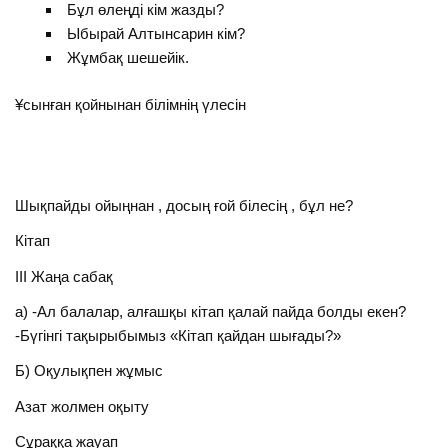
Бұл өлеңді кім жазды?
Ыбырай Алтынсарин кім?
Жұмбақ шешейік.
¥сынған қойнынан білімнің үлесін
Шықпайды ойыңнан , досың ғой білесің , бұл не?
Кітап
III Жаңа сабақ
а) -Ал балалар, алғашқы кітап қалай пайда болды екен?
-Бүгінгі тақырыбымыз «Кітап қайдан шығады?»
Б) Оқулықпен жұмыс
Азат жолмен оқыту
Сұраққа жауап