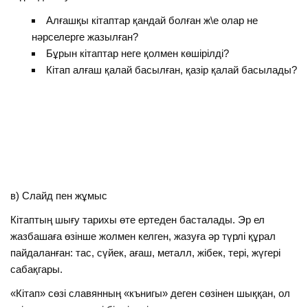
Алғашқы кітаптар қандай болған ж\е олар не
нәрселерге жазылған?
Бұрын кітаптар неге қолмен көшірілді?
Кітап алғаш қалай басылған, қазір қалай басылады?
в) Слайд пен жұмыс
Кітаптың шығу тарихы өте ертеден басталады. Эр ел
жазбашаға өзінше жолмен келген, жазуға әр түрлі құрал
пайдаланған: тас, сүйек, ағаш, металл, жібек, тері, жүгері
сабақгары.
«Кітап» сөзі славянның «кънигы» деген сөзінен шыққан, ол