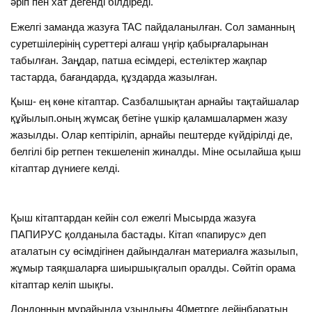
әріп пен хат дегенді білдіреді.
Ежелгі заманда жазуға ТАС пайдаланылған. Сол заманның
суретшілерінің суреттері алғаш үңгір қабырғаларынан
табылған. Заңдар, патша есімдері, естеліктер жақпар
тастарда, бағандарда, құздарда жазылған.
Қыш- ең көне кітаптар. Сазбалшықтан арнайы тақтайшалар
құйылып.оның жүмсақ бетіне үшкір қаламшалармен жазу
жазылды. Олар кептіріліп, арнайы пештерде күйдірілді де,
белгілі бір ретпен текшеленіп жиналды. Міне осылайша қыш
кітаптар дүниеге келді.
Қыш кітаптардан кейін сол ежелгі Мысырда жазуға
ПАПИРУС қолданыла бастады. Кітап «папирус» деп
аталатын су өсімдігінен дайындалған материалға жазылып,
жұмыр таяқшаларға шиыршықгалып оралды. Сөйтіп орама
кітаптар келіп шықгы.
Лондонның мұрайында ұзындығы 40метрге дейінбаратын