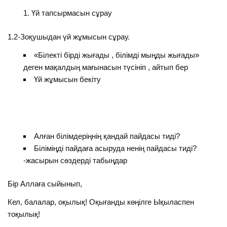
Үй тапсырмасын сұрау
1.2-Зоқушыдан үй жұмысын сұрау.
«Білекті бірді жығады , білімді мыңды жығады»
деген мақалдың мағынасын түсініп , айтып бер
Үй жұмысын бекіту
Алған білімдеріңнің қандай пайдасы тиді?
Біліміңді пайдаға асыруда ненің пайдасы тиді?
-жасырын сөздерді табыңдар
Бір Аллаға сыйынып,
Кел, балалар, оқылық! Оқығанды көңілге Ықыласпен
тоқылық!