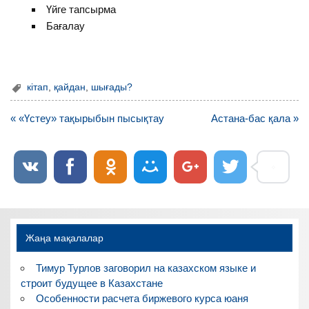
Үйге тапсырма
Бағалау
кітап
,
қайдан
,
шығады?
Навигация
« «Үстеу» тақырыбын пысықтау
Астана-бас қала »
по
записям
Жаңа мақалалар
Тимур Турлов заговорил на казахском языке и
строит будущее в Казахстане
Особенности расчета биржевого курса юаня