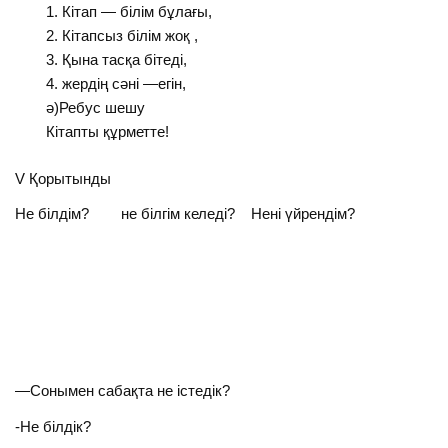
Кітап — білім бұлағы,
Кітапсыз білім жоқ ,
Қына тасқа бітеді,
жердің сәні —егін,
ә)Ребус шешу
Кітапты құрметте!
V Қорытынды
Не білдім? не білгім келеді? Нені үйрендім?
—Сонымен сабақта не істедік?
-Не білдік?