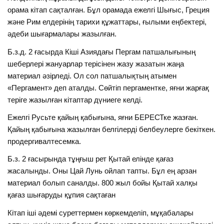
орама кітап сақталған. Бұл орамада ежелгі Шығыс, Греция
және Рим елдерінің тарихи құжаттары, ғылыми еңбектері,
әдеби шығармалары жазылған.
Б.з.д. 2 ғасырда Кіші Азиядағы Пергам патшалығының
шеберлері жануарлар терісінен жазу жазатын жаңа
материал әзірледі. Ол сол патшалықтың атымен
«Пергамент» деп аталды. Сөйтіп пергаментке, яғни жарғақ
теріге жазылған кітаптар дүниеге келді.
Ежелгі Русьте қайың қабығына, яғни БЕРЕСТке жазған.
Қайың қабығына жазылған белгілерді белбеулерге бекіткен.
продергивалтесемка.
Б.з. 2 ғасырында тұңғыш рет Қытай елінде қағаз
жасалынды. Оны Цай Лунь ойлап тапты. Бұл ең арзан
материал болып саналды. 800 жыл бойы Қытай халқы
қағаз шығаруды құпия сақтаған
Кітап іші әдемі суреттермен көркемделіп, мұқабалары