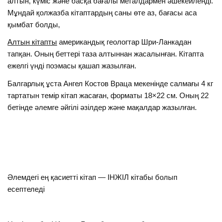
алтын, күміс және басқа бағалы металдармен әшекейленді.
Мұндай қолжазба кітаптардың саны өте аз, бағасы аса
қымбат болды,
Алтын кітапты
американдық геологтар Шри-Ланкадан
тапқан. Оның беттері таза алтыннан жасалынған. Кітапта
ежелгі үнді поэмасы қашап жазылған.
Балгарлық ұста Ангел Костов Враца мекенінде салмағы 4 кг
тартатын темір кітап жасаған, форматы 18×22 см. Оның 22
бетінде әлемге әйгілі әзілдер және мақалдар жазылған.
Әлемдегі ең қасиетті кітап — ІНЖІЛ кітабы болып
есептеледі