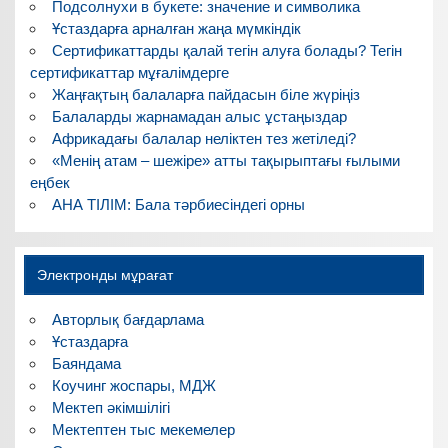
Подсолнухи в букете: значение и символика
Ұстаздарға арналған жаңа мүмкіндік
Сертификаттарды қалай тегін алуға болады? Тегін
сертификаттар мұғалімдерге
Жаңғақтың балаларға пайдасын біле жүріңіз
Балаларды жарнамадан алыс ұстаңыздар
Африкадағы балалар неліктен тез жетіледі?
«Менің атам – шежіре» атты тақырыптағы ғылыми
еңбек
АНА ТІЛІМ: Бала тәрбиесіндегі орны
Электронды мұрағат
Авторлық бағдарлама
Ұстаздарға
Баяндама
Коучинг жоспары, МДЖ
Мектеп әкімшілігі
Мектептен тыс мекемелер