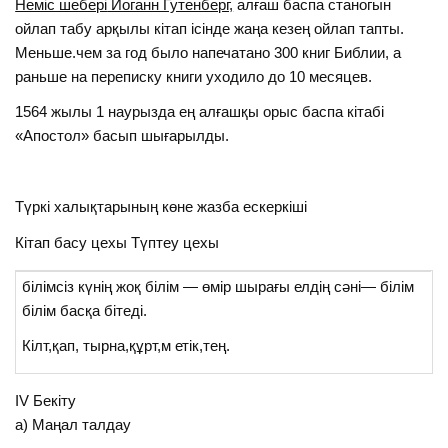
Неміс шебері
Иоганн Гутенберг,
алғаш баспа станогын
ойлап табу арқылы кітап ісінде жаңа кезең ойлап тапты.
Меньше.чем за год было напечатано 300 книг Библии, а
раньше на переписку книги уходило до 10 месяцев.
1564 жылы 1 наурызда ең алғашқы орыс баспа кітабі
«Апостол» басып шығарылды.
Түркі халықтарының көне жазба ескеркіші
Кітап басу цехы Түптеу цехы
білімсіз күнің жоқ білім — өмір шырағы елдің сәні— білім
білім басқа бітеді.
Кілт,қап, тырна,құрт,м етік,тең.
IV Бекіту
а) Маңал талдау