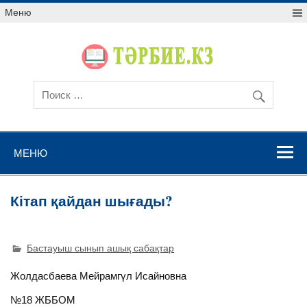
Меню
МЕНЮ
Кітап қайдан шығады?
Бастауыш сынып ашық сабақтар
Жолдасбаева Мейрамгүл Исайновна
№18 ЖББОМ