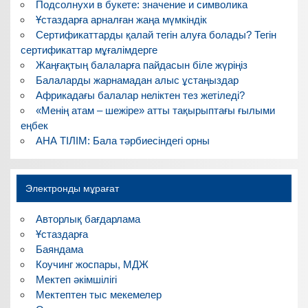
Подсолнухи в букете: значение и символика
Ұстаздарға арналған жаңа мүмкіндік
Сертификаттарды қалай тегін алуға болады? Тегін
сертификаттар мұғалімдерге
Жаңғақтың балаларға пайдасын біле жүріңіз
Балаларды жарнамадан алыс ұстаңыздар
Африкадағы балалар неліктен тез жетіледі?
«Менің атам – шежіре» атты тақырыптағы ғылыми
еңбек
АНА ТІЛІМ: Бала тәрбиесіндегі орны
Электронды мұрағат
Авторлық бағдарлама
Ұстаздарға
Баяндама
Коучинг жоспары, МДЖ
Мектеп әкімшілігі
Мектептен тыс мекемелер