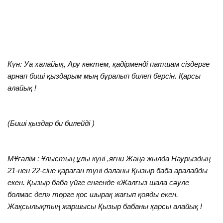
Күн: Уа халайық, Ару көктем, қадірменді патшам сіздерге
арнап биші қыздарым мың бұралып билеп берсін. Қарсы
алайық !
(Биші қыздар би билейді )
МҰғалім : Ұлыстың ұлы күні ,яғни Жаңа жылда Наурыздың
21-нен 22-сіне қараған түні даланы Қызыр баба аралайды
екен. Қызыр баба үйге енгенде «Жалғыз шала сәуле
болмас деп» төрге қос шырақ жағып қояды екен.
Жақсылықтың жаршысы Қызыр бабаны қарсы алайық !