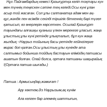
Нұх Пайғамбардың кемесі Қазығұртқа келіп тоқтауы күн
мен түннің теңескен сәтіне тең келеді.Осы күні ұлан
асыр той жасаған. Сол ұлы салтанатқа адам мен аң-
құс,жәндік пен өсімдік секілді тіршілік біткеннің бәрі түгел
қатысып, өз өнерлерін көрсеткен. Осылай Қазығұрт
тауындағы алғашқы қуаныш үлкен мерекеге ұласып, жаңа
ұлыстың ұлы күні ретінде ұлықталып, бұл күн жаңа
жылдық –Наурыз тойының басы ретінде кейінгілерге
мирас боп қалған.Осы ұлыстың ұлы күнінде ата
салтымыз бойынша тойдың бастауын еліміздің патшасы
ашатын болған. Олай болса, ортаға патшаны шақырайық
!(Ортаға патша шығады.)
Патша : Армысыңдар,жәмиғат !
Ару көктем,Әз Наурызым,ақ күнім
Ала келген бар әлемнің шаттығын,