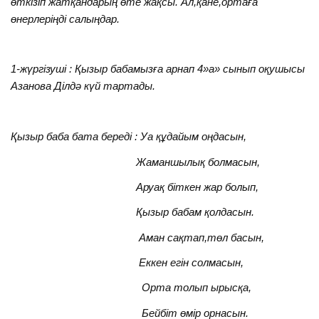
өткізіп жатқандарың өте жақсы. Ал,қане,ортаға
өнерлеріңді салыңдар.
1-жүргізуші : Қызыр бабамызға арнап 4»а» сынып оқушысы
Азанова Ділдә күй тартады.
Қызыр баба бата береді : Уа құдайым оңдасын,
Жаманшылық болмасын,
Аруақ біткен жар болып,
Қызыр бабам қолдасын.
Аман сақтап,төл басын,
Еккен егін солмасын,
Орта толып ырысқа,
Бейбіт өмір орнасын.