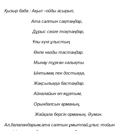
Қызыр баба : Ақыл –ойды асырып,
Ата салтын сақтаңдар,
Дұрыс сөзге тоқтаңдар,
Ұлы күні ұлыстың
Өкпе назды тастаңдар.
Мынау тұрған халықты
Ынтымақ пен достыққа,
Жақсылыққа бастаңдар.
Айналайын ел-жұртым,
Орындалсын арманың,
Жайқала берсін орманың. Әумин.
Ал,балапандарым,ата салтын ұмытпай,ұлыс тойын