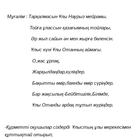
Мұғалім : Тарқалмасын Ұлы Наурыз мейрамы,
Тойға ұлассын қазағымның тойлары,
Әр жыл сайын ән мен жырға бөленсін.
Ұлыс күні Ұлы Отанның аймағы.
О,жас ұрпақ,
Жарқылдаңдар,күліңдер.
Бақытты өмір,баянды өмір сүріңдер.
Бар жақсылық-Бейбітшілік,Білімде,
Ұлы Отанды ардақ тұтып жүріңдер.
-Құрметті оқушылар сіздерді Ұлыстың ұлы мерекесімен
құттықтай отырып,