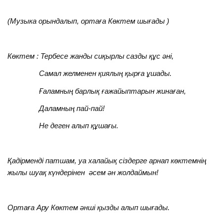
(Музыка орындалып, ортаға Көктем шығады )
Көктем : Тербесе жанды сиқырлы сазды құс әні,
Самал желменен қиялың қырға ұшады.
Ғаламның барлық ғажайыптарын жинаған,
Даламның пай-пай!
Не деген алып құшағы.
Қадірменді патшам, уа халайық сіздерге арнап көктемнің
жылы шуақ күндерінен әсем ән жолдаймын!
Ортаға Ару Көктем әнші қызды алып шығады.