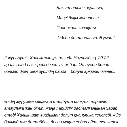
Бақыт ашып қақпасын,
Мәңгі бақм жаппасын.
Пәле-жала қазақты,
Іздесе де таппасын. Әумин !
2-жүргізуші : Халықтың ұғымында Наурыздың 20-22
аралығында әз кіреді деген ұғым бар. Ол әуеде болар-
болмас діріл мен гүрілдің пайда болуы арқылы білінеді.
Әздің жүруімен көк,ағаш тал,бұта сияқты тіршілік
атаулыға жан бітіп, жаңа тіршілік басталғанынан хабар
етеді.Халық шат-шадыман болып қуанышқа кенеледі. «Әз
болмай,мәз болмайды» деген мақал содан айтылса керек.