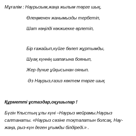
Мұғалім : Наурызым,жаңа жылым төрге шық,
Өлеңменен жанымызды тербетіп,
Шат көңілді көкжиекке өрлетіп,
Бір ғажайып,күйге бөлеп жұртымды,
Шуақ күннің шапағына боянып,
Жер дүние ұйқысынан оянып.
Әз Наурыз,ғазиз көктем төрге шық
Құрметті ұстаздар,оқушылар !
Бүгін Ұлыстың ұлы күні –Наурыз мейрамы.Наурыз
салтанаты. «Наурыз сөзіне тоқталатын болсақ, Нау-
жаңа, рыз-күн деген ұғымды білдіреді.» .