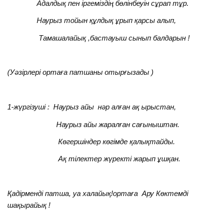
Адалдық пен іргеміздің бөлінбеуін сұрап тұр.
Наурыз тойын құлдық ұрып қарсы алып,
Тамашалайық ,бастауыш сынып балдарын !
(Уәзірлері ортаға патшаны отырғызады )
1-жүргізуші : Наурыз айы нәр алған ақ ырыстан,
Наурыз айы жаралған сағыныштан.
Көгершіндер көгімде қалықтайды.
Ақ тілектер жүректі жарып ұшқан.
Қадірменді патша, уа халайық!ортаға Ару Көктемді
шақырайық !