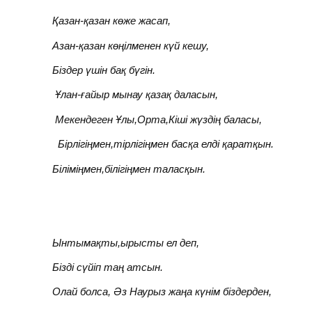
Қазан-қазан көже жасап,
Азан-қазан көңілменен күй кешу,
Біздер үшін бақ бүгін.
Ұлан-ғайыр мынау қазақ даласын,
Мекендеген Ұлы,Орта,Кіші жүздің баласы,
Бірлігіңмен,тірлігіңмен басқа елді қаратқын.
Біліміңмен,білігіңмен таласқын.
Ынтымақты,ырысты ел деп,
Бізді сүйіп таң атсын.
Олай болса, Әз Наурыз жаңа күнім біздерден,