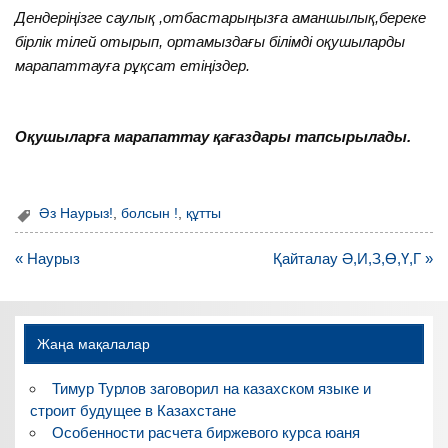
Дендеріңізге саулық ,отбастарыңызға аманшылық,береке
бірлік тілей отырып, ортамыздағы білімді оқушыларды
марапаттауға рұқсат етіңіздер.
Оқушыларға марапаттау қағаздары тапсырылады.
Әз Наурыз!
,
болсын !
,
құтты
Навигация
« Наурыз
Қайталау Ә,И,З,Ө,Ү,Г »
по
записям
Жаңа мақалалар
Тимур Турлов заговорил на казахском языке и
строит будущее в Казахстане
Особенности расчета биржевого курса юаня