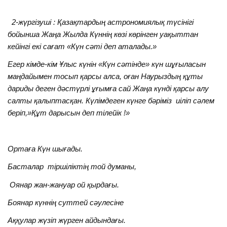
2-жүргізуші : Қазақтардың астрономиялық түсінігі
бойынша Жаңа Жылда Күннің көзі көрінген уақыттан
кейінгі екі сағат «Күн сәті деп аталады.»
Егер кімде-кім Ұлыс күнін «Күн сәтінде» күн шұғыласын
маңдайымен тосып қарсы алса, оған Наурыздың құты
дариды деген дәстүрлі ұғымға сай Жаңа күнді қарсы алу
салты қалыптасқан. Күлімдеген күнге бәріміз иіліп сәлем
беріп,»Құт дарысын деп тілейік !»
Ортаға Күн шығады.
Басталар тіршіліктің той думаны,
Оянар жан-жануар ой қырдағы.
Боянар күннің суттей сәулесіне
Аққулар жүзіп жүрген айдындағы.