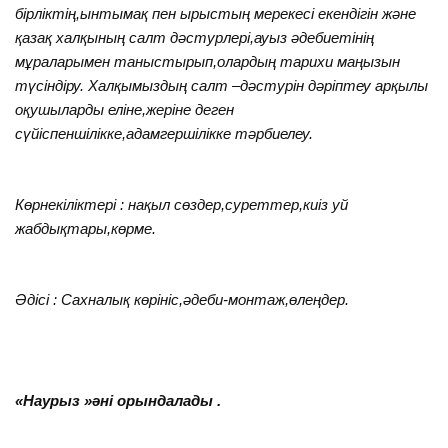
бірліктің,ынтымақ пен ырыстың мерекесі екендігін және
қазақ халқының салт дәстурлері,ауыз әдебиетінің
мұраларымен таныстырып,олардың тарихи маңызын
түсіндіру. Халқымыздың салт –дәстурін дәріптеу арқылы
оқушыларды еліне,жеріне деген
сүйіспеншілікке,адамгершілікке тәрбиелеу.
Көрнекіліктері : нақыл сөздер,суреттер,киіз уй
жабдықтары,көрме.
Әдісі : Сахналық көрініс,әдеби-монтаж,өлеңдер.
«Наурыз »әні орындалады .