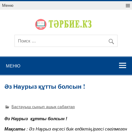
Меню
МЕНЮ
Әз Наурыз құтты болсын !
Бастауыш сынып ашық сабақтар
Әз Наурыз құтты болсын !
Мақсаты
: Әз Наурыз еңсесі биік елдіктің,іргесі сөгілмеген