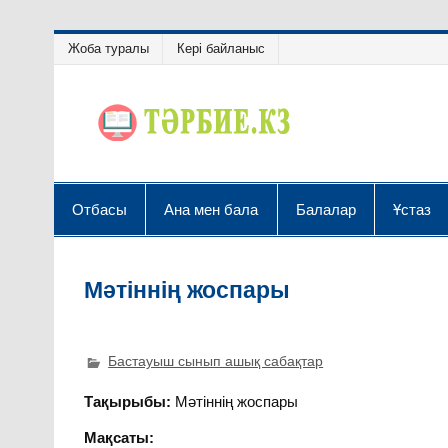
Жоба туралы
Кері байланыс
Отбасы
Ана мен бала
Балалар
Ұстаз
Мәтіннің жоспары
Бастауыш сынып ашық сабақтар
Тақырыбы:
Мәтіннің жоспары
Мақсаты: