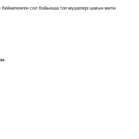
е бейнеленген сол бойынша топ мүшелері шағын мәтін
ды.