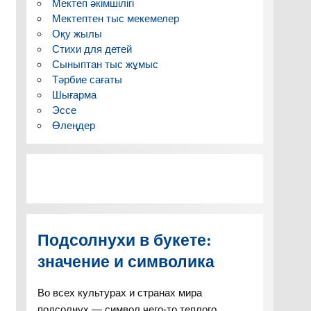
Мектеп әкімшілігі
Мектептен тыс мекемелер
Оқу жылы
Стихи для детей
Сыныптан тыс жұмыс
Тәрбие сағаты
Шығарма
Эссе
Өлеңдер
Подсолнухи в букете:
значение и символика
Во всех культурах и странах мира
подсолнух — символ чего-то теплого,