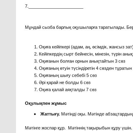
7._______________________
Мұндай сызба барлық оқушыларға таратылады. Бер
Оқиға кейіпкері (адам, аң, өсімдік, жансыз зат
Кейіпкердің сырт бейнесін, мінезін, түрін аны
Оқиғанын болған орнын анықтайтын 3 сөз
Оқиғаның өтуін түсіндіретін 4 сөзден тұратын
Оқиғаның шығу себебі 5 сөз
Әрі қарай не болды 6 сөз
Оқиға қалай аяқталды 7 сөз
Оқулықпен жұмыс
Жаттығу.
Мәтінді оқы. Мәтінде абзацтарды
Мәтінге жоспар құр. Мәтіннің тақырыбын құру үшін.