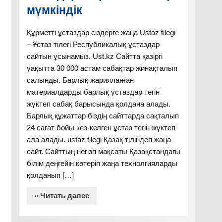
мүмкіндік
Құрметті ұстаздар сіздерге жаңа Ustaz tilegi
– Ұстаз тілегі Республикалық ұстаздар
сайтын ұсынамыз. Ust.kz Сайтта қазіргі
уақытта 30 000 астам сабақтар жинақталып
салынды. Барлық жарияланған
материалдарды барлық ұстаздар тегін
жүктеп сабақ барысында қолдана алады.
Барлық құжаттар біздің сайттарда сақталып
24 сағат бойы кез-келген ұстаз тегін жүктеп
ала алады. ustaz tilegi Қазақ тіліндегі жаңа
сайт. Сайттың негізгі мақсаты Қазақстандағы
білім деңгейін көтеріп жаңа технолгияларды
қолданып […]
» Читать далее