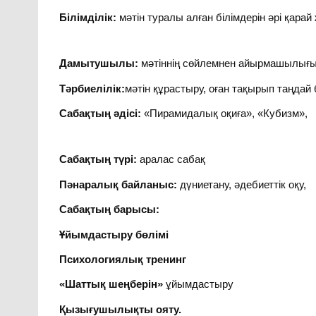
Білімділік:
мәтін туралы алған білімдерін әрі қарай 
Дамытушылы:
мәтіннің сөйлемнен айырмашылығын
Тәрбиелілік:
мәтін құрастыру, оған тақырып таңдай
Сабақтың әдісі:
«Пирамидалық оқиға», «Кубизм»,
Сабақтың түрі:
аралас сабақ
Пәнаралық байланыс:
дүниетану, әдебиеттік оқу,
Сабақтың барысы:
Ұйымдастыру бөлімі
Психологиялық тренинг
«Шаттық шеңберін»
ұйымдастыру
Қызығушылықты ояту.