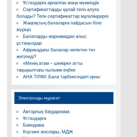
Ұстаздарға арналған жаңа мүмкіндік
Сертификаттарды қалай тегін алуға
болады? Тегін сертификаттар мұғалімдерге
Жаңғақтың балаларға пайдасын біле
жүріңіз
Балаларды жарнамадан алыс
ұстаңыздар
Африкадағы балалар неліктен тез
жетіледі?
«Менің атам – шежіре» атты
тақырыптағы ғылыми еңбек
АНА ТІЛІМ: Бала тәрбиесіндегі орны
Электронды мұрағат
Авторлық бағдарлама
Ұстаздарға
Баяндама
Коучинг жоспары, МДЖ