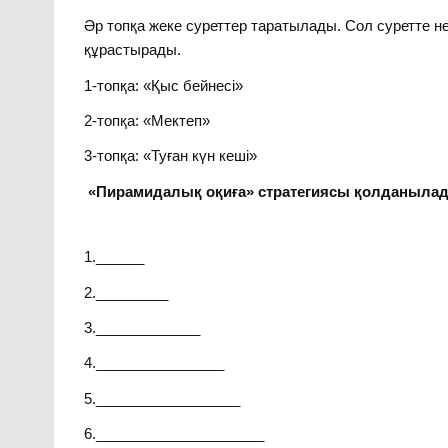
Әр топқа жеке суреттер таратылады. Сол суретте н
құрастырады.
1-топқа: «Қыс бейнесі»
2-топқа: «Мектеп»
3-топқа: «Туған күн кеші»
«Пирамидалық оқиға» стратегиясы қолданыла
1.______
2._________
3._____________
4.________________
5.__________________
6._____________________