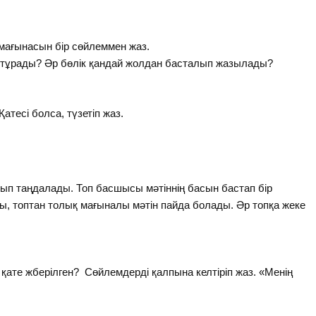
і мағынасын бір сөйлеммен жаз.
ен тұрады? Әр бөлік қандай жолдан басталып жазылады?
Қатесі болса, түзетіп жаз.
ырып таңдалады. Топ басшысы мәтіннің басын бастап бір
ы, топтан толық мағыналы мәтін пайда болады. Әр топқа жеке
 қате жберілген? Сөйлемдерді қалпына келтіріп жаз. «Менің