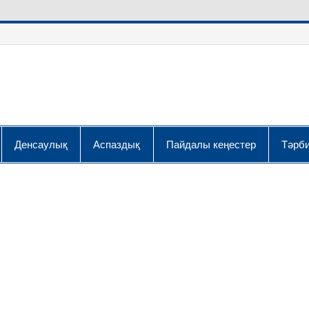
Денсаулық
Аспаздық
Пайдалы кеңестер
Тәрби