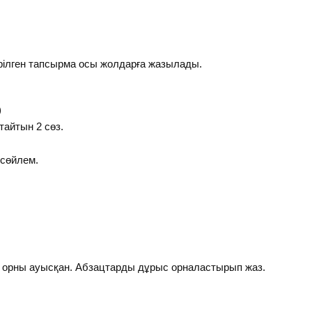
ілген тапсырма осы жолдарға жазылады.
)
қтайтын 2 сөз.
 сөйлем.
ң орны ауысқан. Абзацтарды дұрыс орналастырып жаз.