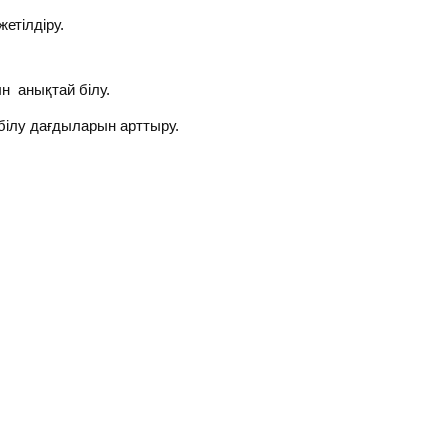
жетілдіру.
 анықтай білу.
 білу дағдыларын арттыру.