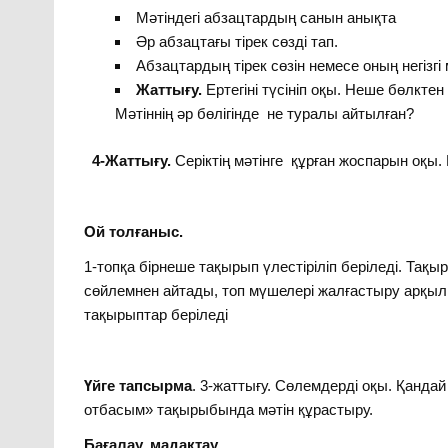
Мәтіндегі абзацтардың санын анықта
Әр абзацтағы тірек сөзді тап.
Абзацтардың тірек сөзін немесе оның негізг
Жаттығу.
Ертегіні түсініп оқы. Неше бөлкт
Мәтіннің әр бөлігінде не туралы айтылған?
4-Жаттығу.
Серіктің мәтінге құрған жоспарын оқы. 
Ой толғаныс.
1-топқа бірнеше тақырып үлестіріліп беріледі. Тақ
сөйлемнен айтады, топ мүшелері жалғастыру арқыл
тақырыптар беріледі
Үйге тапсырма
. 3-жаттығу. Сөлемдерді оқы. Қандай
отбасым» тақырыбында мәтін құрастыру.
Бағалау, мадақтау