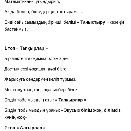
Математиканы ұғындырып,
Аз да болса, білімдеріңді толтырамыз.
Енді сайысымыздың бірінші бөлімі
« Таныстыру »
кезеңін
бастаймыз.
1 топ « Тапқырлар »
Бір мектепте оқимыз бәріміз де,
Достық сөзі әрқашан дәрі бізге.
Жарысуға сендермен келіп тұрмыз,
Мына жұртың таңырқасынбәрі бізге.
Біздің тобымыздың аты:
« Тапқырлар »
Біздің тобымыздың ұраны:
«Оқусыз білім жоқ, білімсіз
күнің жоқ»
2 топ « Алғырлар »