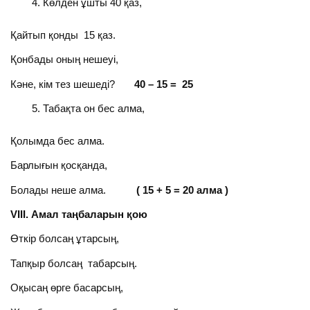
Көлден ұшты 40 қаз,
Қайтып қонды 15 қаз.
Қонбады оның нешеуі,
Кәне, кім тез шешеді?
40 – 15 = 25
Табақта он бес алма,
Қолымда бес алма.
Барлығын қосқанда,
Болады неше алма.
( 15 + 5 = 20 алма )
VІІІ. Амал таңбаларын қою
Өткір болсаң ұтарсың,
Тапқыр болсаң табарсың.
Оқысаң өрге басарсың,