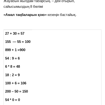
Жауабын жылдам табарсың. – дей отырып,
сайысымыздың 8 бөлімі
«Амал таңбаларын қою»
кезеңін бастайық.
27 + 30 = 57
155 — 55 = 100
899 + 1 =900
54 : 9 = 6
6 * 8 = 48
18 : 2 = 9
100 + 6 = 106
200 – 50 = 150
54 * 0 = 0