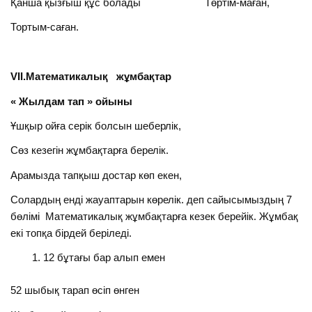
Қанша қызғыш құс болады Төртім-маған,
Тортым-саған.
VIІ.Математикалық жұмбақтар
« Жылдам тап » ойыны
Ұшқыр ойға серік болсын шеберлік,
Сөз кезегін жұмбақтарға берелік.
Арамызда тапқыш достар көп екен,
Солардың енді жауаптарын көрелік. деп сайысымыздың 7
бөлімі Математикалық жұмбақтарға кезек берейік. Жұмбақ
екі топқа бірдей беріледі.
12 бұтағы бар алып емен
52 шыбық тарап өсіп өнген