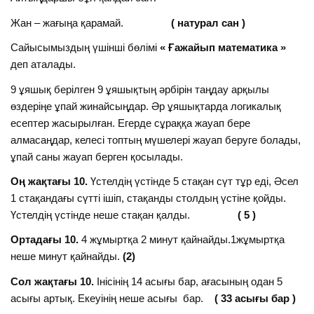
Жан – жағыңа қарамай.
( натурал сан )
Сайысымыздың үшінші бөлімі
« Ғажайып математика »
деп аталады.
9 ұяшық берілген 9 ұяшықтың әрбірін таңдау арқылы
өздеріңе ұпай жинайсыңдар. Әр ұяшықтарда логикалық
есептер жасырылған. Егерде сұраққа жауап бере
алмасаңдар, келесі топтың мүшелері жауап беруге болады,
ұпай саны жауап берген қосылады.
Оң жақтағы 10.
Үстелдің үстінде 5 стақан сүт тұр еді, Әсел
1 стақандағы сүтті ішіп, стақанды столдың үстіне қойды.
Үстелдің үстінде неше стақан қалды.
( 5 )
Ортадағы 10.
4 жұмыртқа 2 минут қайнайды.1жұмыртқа
неше минут қайнайды.
(2)
Сол жақтағы 10.
Інісінің 14 асығы бар, ағасының одан 5
асығы артық. Екеуінің неше асығы бар.
( 33 асығы бар )