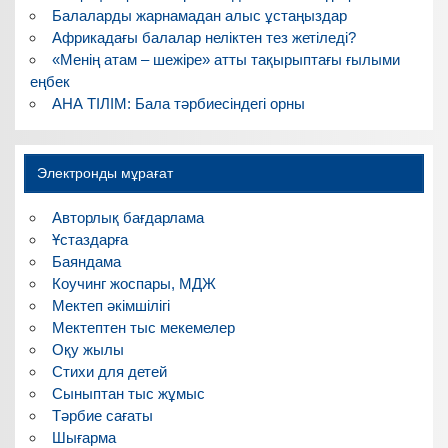
Балаларды жарнамадан алыс ұстаңыздар
Африкадағы балалар неліктен тез жетіледі?
«Менің атам – шежіре» атты тақырыптағы ғылыми
еңбек
АНА ТІЛІМ: Бала тәрбиесіндегі орны
Электронды мұрағат
Авторлық бағдарлама
Ұстаздарға
Баяндама
Коучинг жоспары, МДЖ
Мектеп әкімшілігі
Мектептен тыс мекемелер
Оқу жылы
Стихи для детей
Сыныптан тыс жұмыс
Тәрбие сағаты
Шығарма