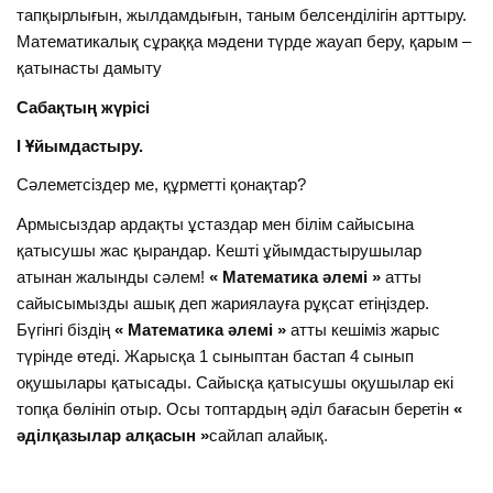
тапқырлығын, жылдамдығын, таным белсенділігін арттыру.
Математикалық сұраққа мәдени түрде жауап беру, қарым –
қатынасты дамыту
Сабақтың жүрісі
І Ұйымдастыру.
Сәлеметсіздер ме, құрметті қонақтар?
Армысыздар ардақты ұстаздар мен білім сайысына
қатысушы жас қырандар. Кешті ұйымдастырушылар
атынан жалынды сәлем!
« Математика әлемі »
атты
сайысымызды ашық деп жариялауға рұқсат етіңіздер.
Бүгінгі біздің
« Математика әлемі »
атты кешіміз жарыс
түрінде өтеді. Жарысқа 1 сыныптан бастап 4 сынып
оқушылары қатысады. Сайысқа қатысушы оқушылар екі
топқа бөлініп отыр. Осы топтардың әділ бағасын беретін
«
әділқазылар алқасын »
сайлап алайық.