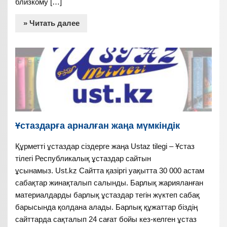
близкому […]
» Читать далее
Ұстаздарға арналған жаңа мүмкіндік
Құрметті ұстаздар сіздерге жаңа Ustaz tilegi – Ұстаз
тілегі Республикалық ұстаздар сайтын
ұсынамыз. Ust.kz Сайтта қазіргі уақытта 30 000 астам
сабақтар жинақталып салынды. Барлық жарияланған
материалдарды барлық ұстаздар тегін жүктеп сабақ
барысында қолдана алады. Барлық құжаттар біздің
сайттарда сақталып 24 сағат бойы кез-келген ұстаз