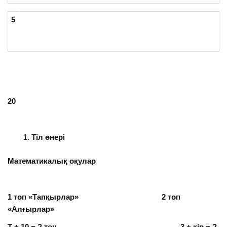
5
20
Тіл өнері
Математикалық оқулар
1 топ «Тапқырлар»
2 топ
«Алғырлар»
Т + 10 = ? тон 3 + кір = ?