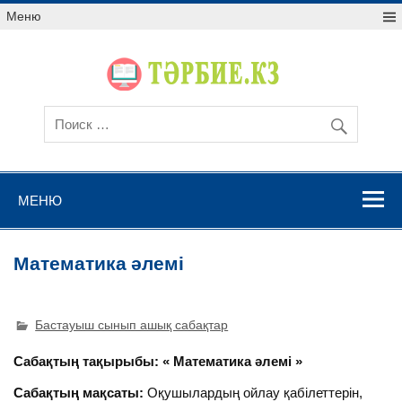
Меню
МЕНЮ
Математика әлемі
Бастауыш сынып ашық сабақтар
Сабақтың тақырыбы:
« Математика әлемі »
Сабақтың мақсаты:
Оқушылардың ойлау қабілеттерін,