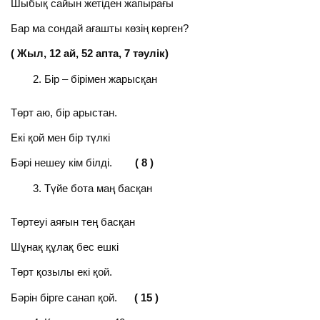
Шыбық сайын жетіден жапырағы
Бар ма сондай ағашты көзің көрген?
( Жыл, 12 ай, 52 апта, 7 тәулік)
Бір – бірімен жарысқан
Төрт аю, бір арыстан.
Екі қой мен бір түлкі
Бәрі нешеу кім білді.
( 8 )
Түйе бота маң басқан
Төртеуі аяғын тең басқан
Шұнақ құлақ бес ешкі
Төрт қозылы екі қой.
Бәрін бірге санап қой.
( 15 )