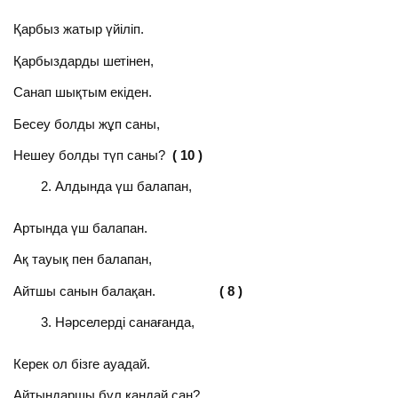
Қарбыз жатыр үйіліп.
Қарбыздарды шетінен,
Санап шықтым екіден.
Бесеу болды жұп саны,
Нешеу болды түп саны?
( 10 )
Алдында үш балапан,
Артында үш балапан.
Ақ тауық пен балапан,
Айтшы санын балақан.
( 8 )
Нәрселерді санағанда,
Керек ол бізге ауадай.
Айтыңдаршы бұл қандай сан?