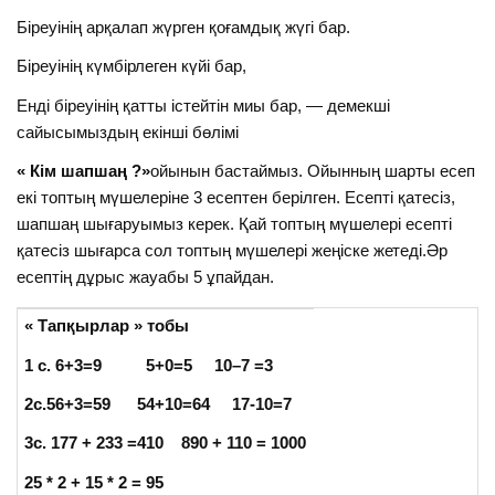
Біреуінің арқалап жүрген қоғамдық жүгі бар.
Біреуінің күмбірлеген күйі бар,
Енді біреуінің қатты істейтін миы бар, — демекші
сайысымыздың екінші бөлімі
« Кім шапшаң ?»
ойынын бастаймыз. Ойынның шарты есеп
екі топтың мүшелеріне 3 есептен берілген. Есепті қатесіз,
шапшаң шығаруымыз керек. Қай топтың мүшелері есепті
қатесіз шығарса сол топтың мүшелері жеңіске жетеді.Әр
есептің дұрыс жауабы 5 ұпайдан.
« Тапқырлар » тобы
1 с. 6+3
=9 5+0=5 10–7 =3
2с.
56+3=59 54+10=64 17-10=7
3с. 177 + 233
=410 890 + 110 = 1000
25 * 2 + 15 * 2 = 95