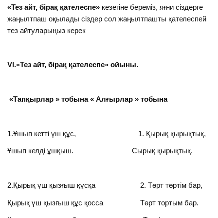
«Тез айт, бірақ қателеспе»
кезегіне береміз, яғни сіздерге
жаңылтпаш оқылады сіздер сол жаңылтпашты қателеспей
тез айтуларыңыз керек
VІ.«Тез айт, бірақ қателеспе» ойыны.
«Тапқырлар » тобына « Алғырлар » тобына
1.Ұшып кетті үш құс, 1. Қырық қырықтық,
Ұшып келді ұшқыш. Сырық қырықтық.
2.Қырық үш қызғыш құсқа 2. Төрт төртім бар,
Қырық үш қызғыш құс қосса Төрт тортым бар.