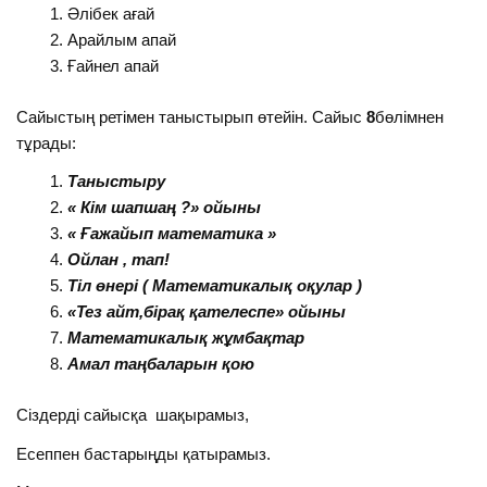
Әлібек ағай
Арайлым апай
Ғайнел апай
Сайыстың ретімен таныстырып өтейін. Сайыс
8
бөлімнен
тұрады:
Таныстыру
« Кім шапшаң ?» ойыны
« Ғажайып математика »
Ойлан , тап!
Тіл өнері ( Математикалық оқулар )
«Тез айт,бірақ қателеспе» ойыны
Математикалық жұмбақтар
Амал таңбаларын қою
Сіздерді сайысқа шақырамыз,
Есеппен бастарыңды қатырамыз.