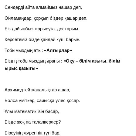
Сендерді айта алмаймыз нашар деп,
Ойламаңдар, қорқып біздер қашар деп.
Біз дайынбыз жарысуға достарым.
Көрсетеміз бізде қандай күш барын.
Тобымыздың аты:
«Алғырлар»
Біздің тобымыздың ұраны :
«Оқу – білім азығы, білім
ырыс қазығы»
Архимедтей жаңалықтар ашар,
Болса үміткер, сайысқа үлес қосар.
Ұлы математик ізін басар,
Бізде жоқ па талапкерлер?
Біреуінің жүрегінің түгі бар,