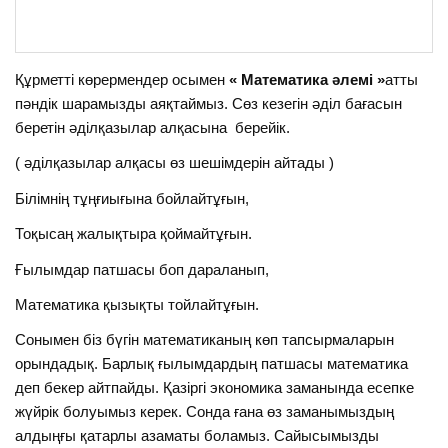
Құрметті көрермендер осымен
« Математика әлемі »
атты
пәндік шарамызды аяқтаймыз. Сөз кезегін әділ бағасын
беретін әділқазылар алқасына берейік.
( әділқазылар алқасы өз шешімдерін айтады )
Білімнің тұңғиығына бойлайтұғын,
Тоқысаң жалықтыра қоймайтұғын.
Ғылымдар патшасы боп дараланып,
Математика қызықты тойлайтұғын.
Сонымен біз бүгін математиканың көп тапсырмаларын
орындадық. Барлық ғылымдардың патшасы математика
деп бекер айтпайды. Қазіргі экономика заманында есепке
жүйрік болуымыз керек. Сонда ғана өз заманымыздың
алдыңғы қатарлы азаматы боламыз. Сайысымызды