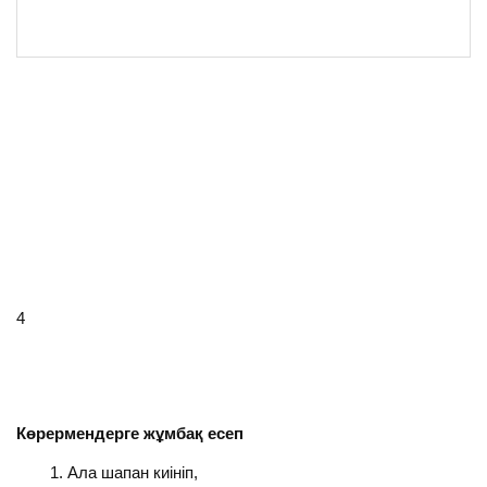
4
Көрермендерге жұмбақ есеп
Ала шапан киініп,