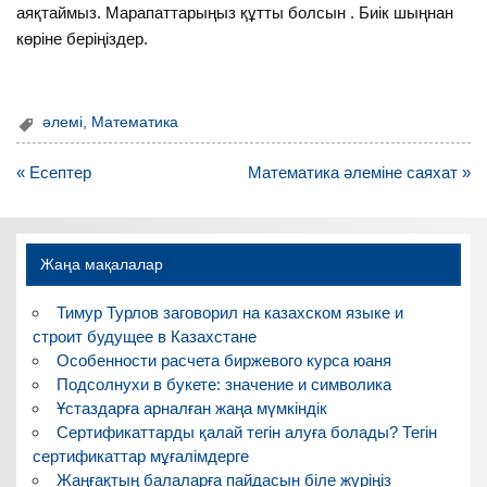
аяқтаймыз. Марапаттарыңыз құтты болсын . Биік шыңнан
көріне беріңіздер.
әлемі
,
Математика
Навигация
« Есептер
Математика әлеміне саяхат »
по
записям
Жаңа мақалалар
Тимур Турлов заговорил на казахском языке и
строит будущее в Казахстане
Особенности расчета биржевого курса юаня
Подсолнухи в букете: значение и символика
Ұстаздарға арналған жаңа мүмкіндік
Сертификаттарды қалай тегін алуға болады? Тегін
сертификаттар мұғалімдерге
Жаңғақтың балаларға пайдасын біле жүріңіз