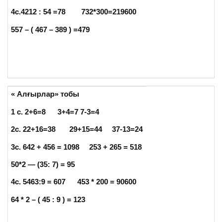
4с.4212 : 54 =78 732*300=219600
557 – ( 467 – 389 )
=479
« Алғырлар» тобы
1 с
.
2+6=8 3+4=7 7-3=4
2с
. 22+16=38 29+15=44 37-13=24
3с. 642 + 456 = 1098 253 + 265 = 518
50*2 — (35: 7) = 95
4с. 5463:9
= 607 453 * 200 = 90600
64 * 2 – ( 45 : 9 ) = 123