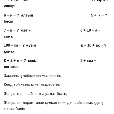
үшкір
6 + н = ? алтын 5 + ік = ?
бесік
7 + к = ? жетік с + 10 + а =
сона
100 + ім = ? жүзім қ + 10 + ақ = ?
қонақ
К + 2 + л = ? кекіл 8 + көз =
сегізкөз
Заманның лебіменен жел есетін,
Келді ғой кезек міне, кездесетін.
Жаңылтпаш сайысына уақыт бөліп,
Жаңылып қыран топан күлісетін. — деп сайысымыздың
келесі бөлімі