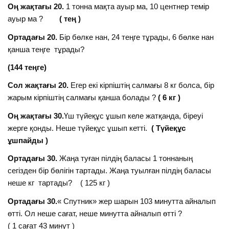
Оң жақтағы 20.
1 тонна мақта ауыр ма, 10 центнер темір
ауыр ма ?
( тең )
Ортадағы 20.
Бір бөлке нан, 24 теңге тұрады, 6 бөлке нан
қанша теңге тұрады?
(144 теңге)
Сол жақтағы 20.
Егер екі кірпіштің салмағы 8 кг болса, бір
жарым кірпіштің салмағы қанша болады ?
( 6 кг )
Оң жақтағы 30.
Үш түйеқұс ұшып келе жатқанда, біреуі
жерге қонды. Неше түйеқұс ұшып кетті.
( Түйеқұс
ұшпайды )
Ортадағы 30.
Жаңа туған пілдің баласы 1 тоннаның
сегізден бір бөлігін тартады. Жаңа туылған пілдің баласы
неше кг тартады? ( 125 кг )
Ортадағы 30.
« Спутник» жер шарын 103 минутта айналып
өтті. Ол неше сағат, неше минутта айналып өтті ?
( 1 сағат 43 минут )