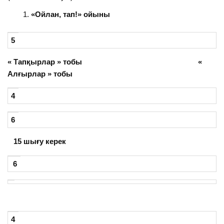
«Ойлан, тап!» ойыны
5
« Тапқырлар » тобы «
Алғырлар » тобы
4
6
15 шығу керек
6
4