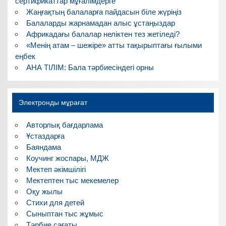
сертификаттар мұғалімдерге
Жаңғақтың балаларға пайдасын біле жүріңіз
Балаларды жарнамадан алыс ұстаңыздар
Африкадағы балалар неліктен тез жетіледі?
«Менің атам – шежіре» атты тақырыптағы ғылыми
еңбек
АНА ТІЛІМ: Бала тәрбиесіндегі орны
Электронды мұрағат
Авторлық бағдарлама
Ұстаздарға
Баяндама
Коучинг жоспары, МДЖ
Мектеп әкімшілігі
Мектептен тыс мекемелер
Оқу жылы
Стихи для детей
Сыныптан тыс жұмыс
Тәрбие сағаты