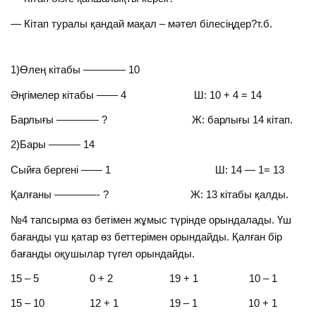
— Кітап туралы қандай мақал – мәтел білесіңдер?т.б.
1)Өлең кітабы ———— 10
Әңгімелер кітабы —— 4 Ш: 10 + 4 = 14
Барлығы ———— ? Ж: барлығы 14 кітап.
2)Бары ——— 14
Сыйға бергені —— 1 Ш: 14 — 1= 13
Қалғаны ————- ? Ж: 13 кітабы қалды.
№4 тапсырма өз бетімен жұмыс түрінде орындалады. Үш
бағанды үш қатар өз беттерімен орындайды. Қалған бір
бағанды оқушылар түгел орындайды.
15 – 5 0 + 2 19 + 1 10 – 1
15 – 10 12 + 1 19 – 1 10 + 1