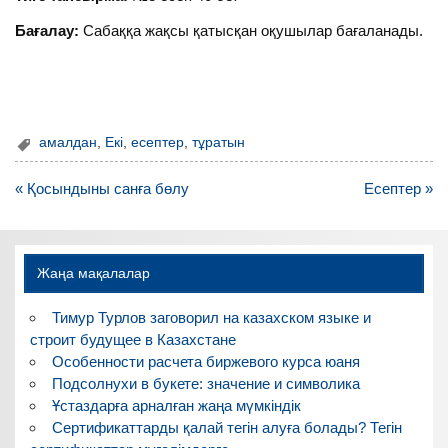
Бағалау:
Сабаққа жақсы қатысқан оқушылар бағаланады.
амалдан
,
Екі
,
есептер
,
тұратын
Навигация
« Қосындыны санға бөлу
Есептер »
по
записям
Жаңа мақалалар
Тимур Турлов заговорил на казахском языке и
строит будущее в Казахстане
Особенности расчета биржевого курса юаня
Подсолнухи в букете: значение и символика
Ұстаздарға арналған жаңа мүмкіндік
Сертификаттарды қалай тегін алуға болады? Тегін