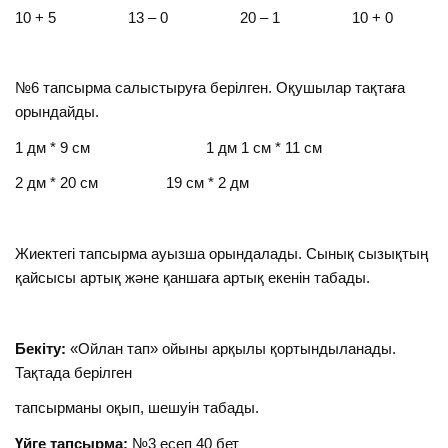
10 + 5 13 – 0 20 – 1 10 + 0
№6 тапсырма салыстыруға берілген. Оқушылар тақтаға
орындайды.
1 дм * 9 см 1 дм 1 см * 11 см
2 дм * 20 см 19 см * 2 дм
Жиектегі тапсырма ауызша орындалады. Сынық сызықтың
қайсысы артық және қаншаға артық екенін табады.
Бекіту:
«Ойлан тап» ойыны арқылы қортындыланады.
Тақтада берілген
тапсырманы оқып, шешуін табады.
Үйге тапсырма:
№3 есеп 40 бет