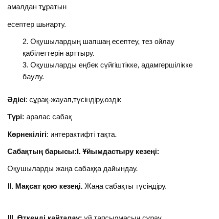
амалдан тұратын
есептер шығарту.
Оқушылардың шапшаң есептеу, тез ойлау
қабілеттерін арттыру.
Оқушыларды еңбек сүйгіштікке, адамгершілікке
баулу.
Әдісі
: сұрақ-жауап,түсіндіру,өздік
Түрі:
аралас сабақ
Көрнекілігі
: интерактифті тақта.
Сабақтың барысы:І. Ұйымдастыру кезеңі:
Оқушыларды жаңа сабаққа дайындау.
ІІ. Мақсат қою кезеңі.
Жаңа сабақты түсіндіру.
ІІІ. Өткенді қайталау:
үй тапсырмасын сұрау.