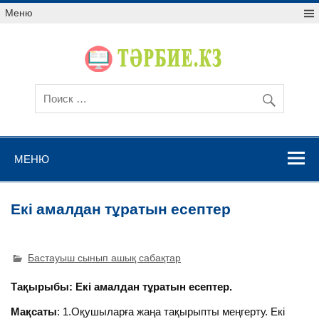
Меню
МЕНЮ
Екі амалдан тұратын есептер
Бастауыш сынып ашық сабақтар
Тақырыбы: Екі амалдан тұратын есептер.
Мақсаты
: 1.Оқушыларға жаңа тақырыпты меңгерту. Екі