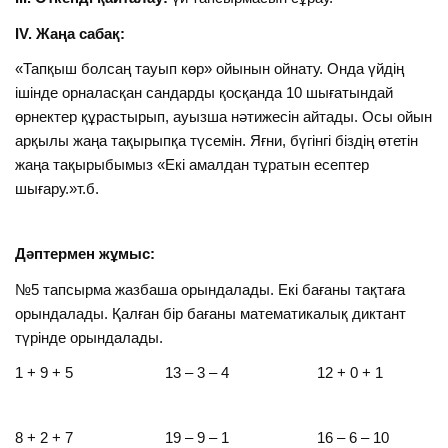
ІV. Жаңа сабақ:
«Тапқыш болсаң тауып көр» ойынын ойнату. Онда үйдің
ішінде орналасқан сандарды қосқанда 10 шығатындай
өрнектер құрастырып, ауызша нәтижесін айтады. Осы ойын
арқылы жаңа тақырыпқа түсемін. Яғни, бүгінгі біздің өтетін
жаңа тақырыбымыз «Екі амалдан тұратын есептер
шығару.»т.б.
Дәптермен жұмыс:
№5 тапсырма жазбаша орындалады. Екі бағаны тақтаға
орындалады. Қалған бір бағаны математикалық диктант
түрінде орындалады.
1 + 9 + 5 13 – 3 – 4 12 + 0 + 1
8 + 2 + 7 19 – 9 – 1 16 – 6 – 10