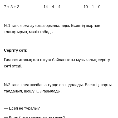
7 + 3 + 3 14 – 4 – 4 10 – 1 – 0
№1 тапсырма ауызша орындалады. Есептің шартын
толықтырып, мәнін табады.
Сергіту сәті:
Гимнастикалық жаттығуға байланысты музыкалық сергіту
сәті өтеді.
№2 тапсырма жазбаша түрде орындалады. Есептің шарты
талданып, шешуі шығарылады.
— Есеп не туралы?
— Кітап бізге қаншалықты керек?