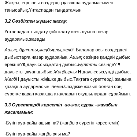
Жақсы, енді осы сөздердің қазақша аудармасымен
танысайық.Үнтаспадан тыңдатамын.
3.2 Сөздікпен жұмыс жасау
:
Үнтаспадан тыңдату,қайталату,жазылуына назар
аударамыз,жазады
Ашық, бұлтты,жаңбырлы,желді
. Балалар осы сөздердегі
дыбыстарға назар аударайық.
Ашық
сөзінде қандай дыбыс
ерекше?
Қ
дауыссыз,қатаң дыбыс.
Бұлтты
сөзінде?
Ұ
дауысты ,жуан дыбыс.
Жаңбырлы
Ң
дауыссыз,үнді дыбыс.
Желді
і
дауысты,жіңішке дыбыс.Тақтаға суреттерді, жанына
қазақша аудармасын ілемін.Сөздікке жазып болған соң
суретке қарап қазақша атауларын оқушылардан сұраймын.
3.3 Суреттерді көрсетіп иә-жоқ сұрақ –жауабын
жасатамын
:
-Бүгін ауа-райы ашық па? (жаңбыр суретін көрсетемін)
-Бүгін ауа-райы жаңбырлы ма?