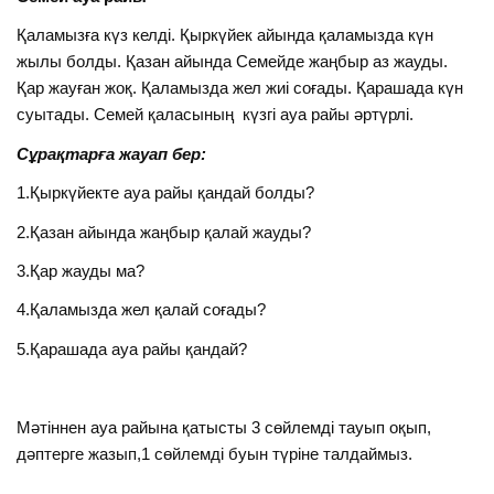
Қаламызға күз келді. Қыркүйек айында қаламызда күн
жылы болды. Қазан айында Семейде жаңбыр аз жауды.
Қар жауған жоқ. Қаламызда жел жиі соғады. Қарашада күн
суытады. Семей қаласының күзгі ауа райы әртүрлі.
Сұрақтарға жауап бер:
1.Қыркүйекте ауа райы қандай болды?
2.Қазан айында жаңбыр қалай жауды?
3.Қар жауды ма?
4.Қаламызда жел қалай соғады?
5.Қарашада ауа райы қандай?
Мәтіннен ауа райына қатысты 3 сөйлемді тауып оқып,
дәптерге жазып,1 сөйлемді буын түріне талдаймыз.