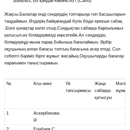
азықпыз, біз қандай көкөніспіз? (Сәбіз)
Жақсы.Балалар енді сендердің топтарыңа топ басшыларын
таңдаймын. Өздерің байқағандай бүгін бізде ерекше сабақ
.Бізге қонақтар келіп отыр.Сондықтан сабаққа барлығымыз
қатысып,өз білімдерімізді көрсетейік.Ал сендердің
білімдеріңді мына парақ бойынша бағалаймын. Әрбір
оқушының алған бағасы топтың бағасына әсер етеді. Сол
себепті бәріміз бірге жұмыс жасайық.Оқушыларды бағалау
парағымен таныстырамын.
№
Аты-жөні
Үй
Жаңа
Мәтін
тапсырмасы
сабаққа
жұмыс
қатысуы
1
Аскербекова
Ә
2
Егінбаев С