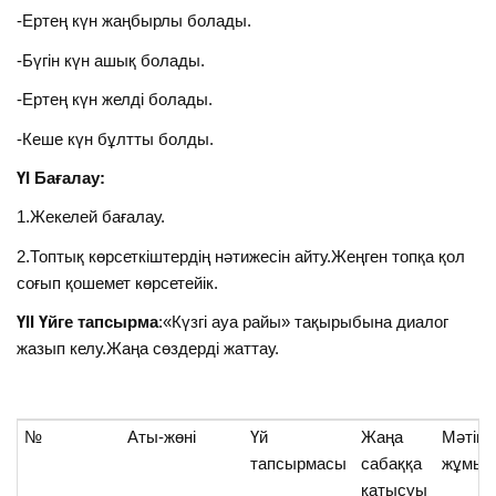
-Ертең күн жаңбырлы болады.
-Бүгін күн ашық болады.
-Ертең күн желді болады.
-Кеше күн бұлтты болды.
ҮІ Бағалау:
1.Жекелей бағалау.
2.Топтық көрсеткіштердің нәтижесін айту.Жеңген топқа қол
соғып қошемет көрсетейік.
ҮІІ Үйге тапсырма
:«Күзгі ауа райы» тақырыбына диалог
жазып келу.Жаңа сөздерді жаттау.
№
Аты-жөні
Үй
Жаңа
Мәтін
тапсырмасы
сабаққа
жұмыс
қатысуы