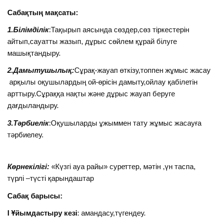
Сабақтың мақсаты:
1.Білімділік
:Тақырып аясында сөздер,сөз тіркестерін
айтып,сауатты жазып, дұрыс сөйлем құрай білуге
машықтандыру.
2.Дамытушылық:
Сұрақ-жауап өткізу,топпен жұмыс жасау
арқылы оқушылардың ой-өрісін дамыту,ойлау қабілетін
арттыру.Сұраққа нақты және дұрыс жауап беруге
дағдыландыру.
3.Тәрбиелік
:Оқушыларды ұжыммен тату жұмыс жасауға
тәрбиелеу.
Көрнекілігі:
«Күзгі ауа райы» суреттер, мәтін ,үн таспа,
түрлі –түсті қарындаштар
Сабақ барысы:
І Ұйымдастыру кезі
: амандасу,түгендеу.