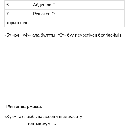
6
Абдишов П
7
Решатов Ә
қорытынды
«
5» -күн, «4»- ала бұлтты, «3»- бұлт суретімен белгілеймін
ІІ Үй тапсырмасы
:
«Күз» тақырыбына ассоцияция жасату
топтық жұмыс