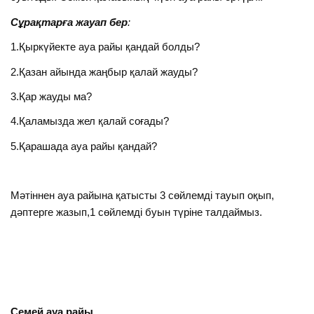
Сұрақтарға жауап бер
:
1.Қыркүйекте ауа райы қандай болды?
2.Қазан айында жаңбыр қалай жауды?
3.Қар жауды ма?
4.Қаламызда жел қалай соғады?
5.Қарашада ауа райы қандай?
Мәтіннен ауа райына қатысты 3 сөйлемді тауып оқып,
дәптерге жазып,1 сөйлемді буын түріне талдаймыз.
Семей ауа райы