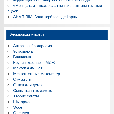
«Менің атам – шежіре» атты тақырыптағы ғылыми
еңбек
АНА ТІЛІМ: Бала тәрбиесіндегі орны
Электронды мұрағат
Авторлық бағдарлама
Ұстаздарға
Баяндама
Коучинг жоспары, МДЖ
Мектеп әкімшілігі
Мектептен тыс мекемелер
Оқу жылы
Стихи для детей
Сыныптан тыс жұмыс
Тәрбие сағаты
Шығарма
Эссе
Өлеңдер