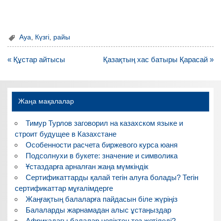
Ауа
,
Күзгі
,
райы
Навигация
« Құстар айтысы
Қазақтың хас батыры Қарасай »
по
записям
Жаңа мақалалар
Тимур Турлов заговорил на казахском языке и
строит будущее в Казахстане
Особенности расчета биржевого курса юаня
Подсолнухи в букете: значение и символика
Ұстаздарға арналған жаңа мүмкіндік
Сертификаттарды қалай тегін алуға болады? Тегін
сертификаттар мұғалімдерге
Жаңғақтың балаларға пайдасын біле жүріңіз
Балаларды жарнамадан алыс ұстаңыздар
Африкадағы балалар неліктен тез жетіледі?