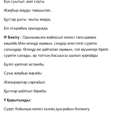
Күн суытып ,жел соқты
Жаңбыр жауды тамшылап.
Құстар ұшты жылы жаққа,
Біз отырайық орындыққа.
ІҮ Бекіту
: Орынымызға жайғасып келесі тапсырмаға
көшейік.Мен өлеңді оқимын, сендер елестетіп суретін
салыңдар. Өлеңді екі қайталап оқимын, топ мүшелері бірігіп
суретін салады, әр топтың басшысы шығып қорғайды
Бұлт қаптап аспанды,
Суық жаңбыр жауады
Жапырақтар сарғайып,
Құстар қайтып барады.
Ү Қорытынды:
Сурет бойынша келесі күннің ауа-райын болжату.