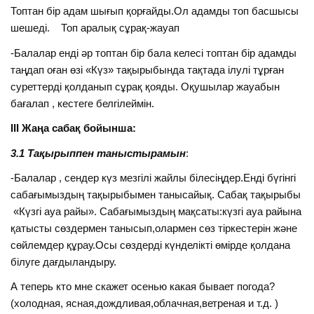
Топтан бір адам шығып қорғайды.Ол адамды топ басшысы
шешеді. Топ аралық сұрақ-жауап
-Балалар енді әр топтан бір бала келесі топтан бір адамды
таңдап оған өзі «Күз» тақырыбында тақтада ілулі тұрған
суреттерді қолданып сұрақ қояды. Оқушылар жауабын
бағалап , кестеге белгілеймін.
ІІІ Жаңа сабақ бойынша:
3.1 Тақырыппен таныстырамын
:
-Балалар , сендер күз мезгілі жайлы білесіңдер.Енді бүгінгі
сабағымыздың тақырыбымен танысайық. Сабақ тақырыбы
«Күзгі ауа райы». Сабағымыздың мақсаты:күзгі ауа райына
қатысты сөздермен танысып,олармен сөз тіркестерін және
сөйлемдер құрау.Осы сөздерді күнделікті өмірде қолдана
білуге дағдыландыру.
А теперь кто мне скажет осенью какая бывает погода?
(холодная, ясная,дождливая,облачная,ветреная и т.д. )