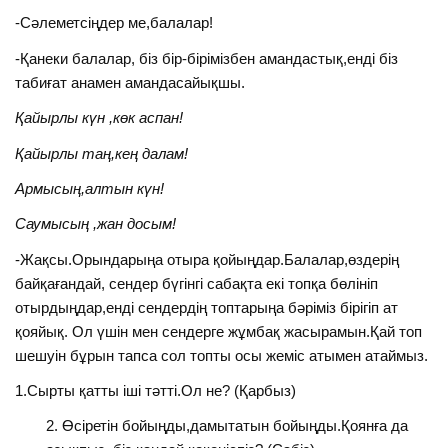
-Сәлеметсіңдер ме,балалар!
-Қанеки балалар, біз бір-бірімізбен амандастық,енді біз
табиғат анамен амандасайықшы.
Қайырлы күн ,көк аспан!
Қайырлы таң,кең далам!
Армысың,алтын күн!
Саумысың ,жан досым!
-Жақсы.Орындарыңа отыра қойыңдар.Балалар,өздерің
байқағандай, сендер бүгінгі сабақта екі топқа бөлініп
отырдыңдар,енді сендердің топтарыңа бәріміз бірігіп ат
қояйық. Ол үшін мен сендерге жұмбақ жасырамын.Қай топ
шешуін бұрын тапса сол топты осы жеміс атымен атаймыз.
1.Сырты қатты іші тәтті.Ол не? (Қарбыз)
Өсіретін бойыңды,дамытатын бойыңды.Қоянға да