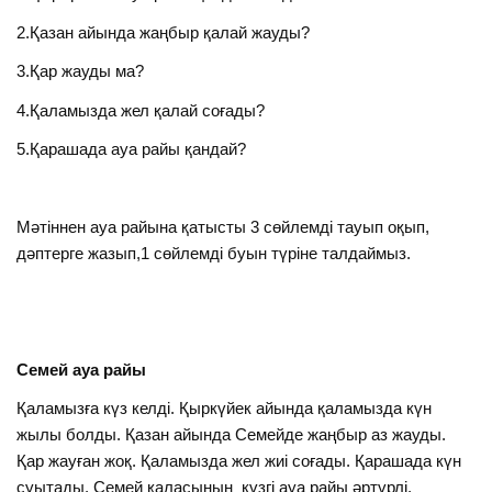
2.Қазан айында жаңбыр қалай жауды?
3.Қар жауды ма?
4.Қаламызда жел қалай соғады?
5.Қарашада ауа райы қандай?
Мәтіннен ауа райына қатысты 3 сөйлемді тауып оқып,
дәптерге жазып,1 сөйлемді буын түріне талдаймыз.
Семей ауа райы
Қаламызға күз келді. Қыркүйек айында қаламызда күн
жылы болды. Қазан айында Семейде жаңбыр аз жауды.
Қар жауған жоқ. Қаламызда жел жиі соғады. Қарашада күн
суытады. Семей қаласының күзгі ауа райы әртүрлі.