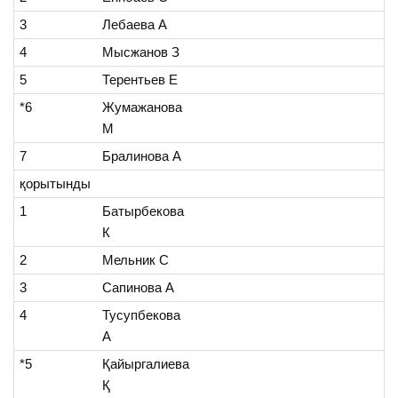
3
Лебаева А
4
Мысжанов З
5
Терентьев Е
*6
Жумажанова
М
7
Бралинова А
қорытынды
1
Батырбекова
К
2
Мельник С
3
Сапинова А
4
Тусупбекова
А
*5
Қайыргалиева
Қ