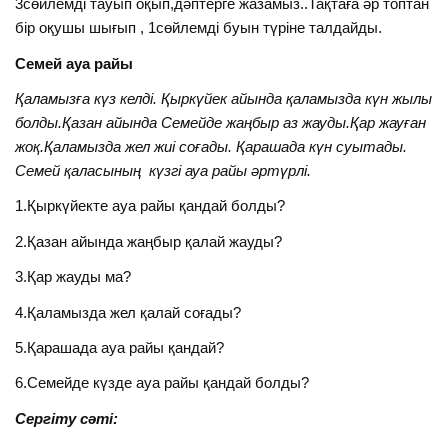
3сөйлемді тауып оқып,дәптерге жазамыз..Тақтаға әр топтан
бір оқушы шығып , 1сөйлемді буын түріне талдайды.
Семей ауа райы
Қаламызға күз келді. Қыркүйек айында қаламызда күн жылы
болды.Қазан айында Семейде жаңбыр аз жауды.Қар жауған
жоқ.Қаламызда жел жиі соғады. Қарашада күн суытады.
Семей қаласының күзгі ауа райы әртүрлі.
1.Қыркүйекте ауа райы қандай болды?
2.Қазан айында жаңбыр қалай жауды?
3.Қар жауды ма?
4.Қаламызда жел қалай соғады?
5.Қарашада ауа райы қандай?
6.Семейде күзде ауа райы қандай болды?
Сергіту сәті: