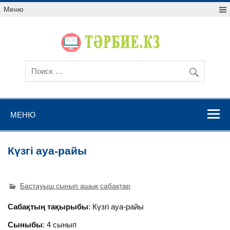
Меню
МЕНЮ
Күзгі ауа-райы
Бастауыш сынып ашық сабақтар
Сабақтың тақырыбы
: Күзгі ауа-райы
Сыныбы
: 4 сынып