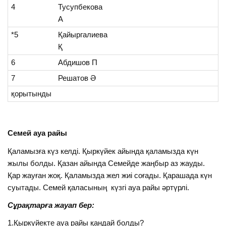
4
Тусупбекова
А
*5
Қайыргалиева
Қ
6
Абдишов П
7
Решатов Ә
қорытынды
Семей ауа райы
Қаламызға күз келді. Қыркүйек айында қаламызда күн
жылы болды. Қазан айында Семейде жаңбыр аз жауды.
Қар жауған жоқ. Қаламызда жел жиі соғады. Қарашада күн
суытады. Семей қаласының күзгі ауа райы әртүрлі.
Сұрақтарға жауап бер:
1.Қыркүйекте ауа райы қандай болды?