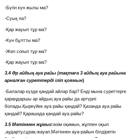
-Бүгін күн жылы ма?
-Суық па?
-Қар жауып тұр ма?
-Күн бұлтты ма?
-Жел соғып тұр ма?
-Қар жауып тұр ма?
3.4 Әр айдың ауа райы
(тақтаға 3 айдың ауа райына
арналған суреттерді іліп қоямын
)
-Балалар күзде қандай айлар бар? Енді мына суреттерге
қараңдаршы әр айдың ауа райы да әртүрлі
болады.Қыркүйек ауа райы қандай? Қазанда ауа райы
қандай? Қарашада қандай ауа райы?
3.5 Мәтінмен жұмыс
:өзім оқимын, жұппен оқып
,аударту,сұрақ-жауап.Мәтіннен ауа-райын білдіретін