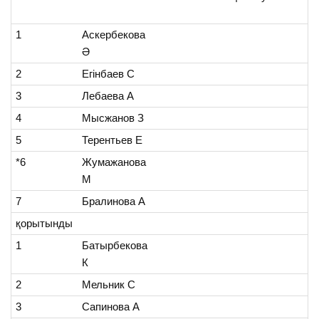
1
Аскербекова
Ә
2
Егінбаев С
3
Лебаева А
4
Мысжанов З
5
Терентьев Е
*6
Жумажанова
М
7
Бралинова А
қорытынды
1
Батырбекова
К
2
Мельник С
3
Сапинова А