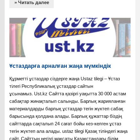
» Читать далее
Ұстаздарға арналған жаңа мүмкіндік
Құрметті ұстаздар сіздерге жаңа Ustaz tilegi – Ұстаз
тілегі Республикалық ұстаздар сайтын
ұсынамыз. Ust.kz Сайтта қазіргі уақытта 30 000 астам
сабақтар жинақталып салынды. Барлық жарияланған
материалдарды барлық ұстаздар тегін жүктеп сабақ
барысында қолдана алады. Барлық құжаттар біздің
сайттарда сақталып 24 сағат бойы кез-келген ұстаз
тегін жүктеп ала алады. ustaz tilegi Қазақ тіліндегі жаңа
сайт. Сайттың негізгі мақсаты Қазақстандағы білім