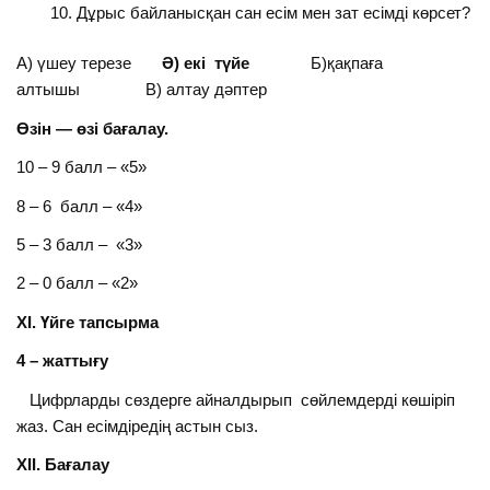
Дұрыс байланысқан сан есім мен зат есімді көрсет?
А) үшеу терезе
Ә) екі түйе
Б)қақпаға
алтышы В) алтау дәптер
Өзін — өзі бағалау.
10 – 9 балл – «5»
8 – 6 балл – «4»
5 – 3 балл – «3»
2 – 0 балл – «2»
ХІ. Үйге тапсырма
4 – жаттығу
Цифрларды сөздерге айналдырып сөйлемдерді көшіріп
жаз. Сан есімдіредің астын сыз.
ХІІ. Бағалау