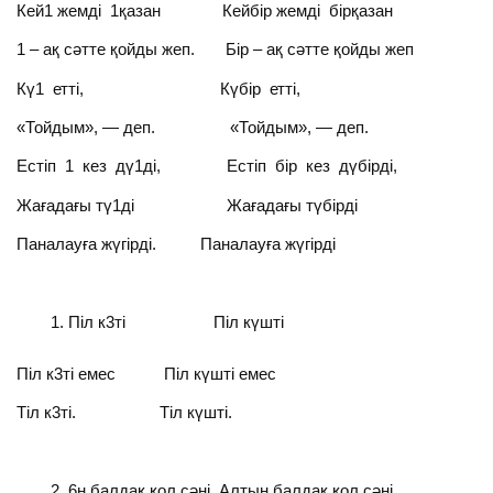
Кей1 жемді 1қазан Кейбір жемді бірқазан
1 – ақ сәтте қойды жеп. Бір – ақ сәтте қойды жеп
Кү1 етті, Күбір етті,
«Тойдым», — деп. «Тойдым», — деп.
Естіп 1 кез дү1ді, Естіп бір кез дүбірді,
Жағадағы тү1ді Жағадағы түбірді
Паналауға жүгірді. Паналауға жүгірді
Піл к3ті Піл күшті
Піл к3ті емес Піл күшті емес
Тіл к3ті. Тіл күшті.
6н балдақ қол сәні, Алтын балдақ қол сәні,