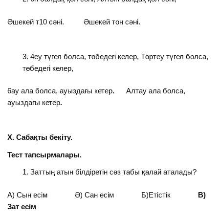
Әшекей т10 сәні. Әшекей тон сәні.
4еу түгел болса, төбедегі келер, Төртеу түгел болса,
төбедегі келер,
6ау ала болса, ауыздағы кетер
.
Алтау ала болса,
ауыздағы кетер
.
Х. Сабақты бекіту.
Тест тапсырмалары.
Заттың атын білдіретін сөз табы қалай аталады?
А) Сын есім Ә) Сан есім Б)Етістік
В)
Зат есім