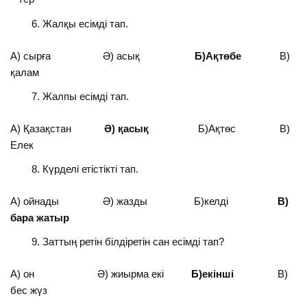
Жалқы есімді тап.
А) сырға Ә) асық
Б)Ақтөбе
В)
қалам
Жалпы есімді тап.
А) Қазақстан
Ә) қасық
Б)Ақтөс В)
Елек
Күрделі етістікті тап.
А) ойнады Ә) жазды Б)келді
В)
бара жатыр
Заттың ретін білдіретін сан есімді тап?
А) он Ә) жиырма екі
Б)екінші
В)
бес жүз