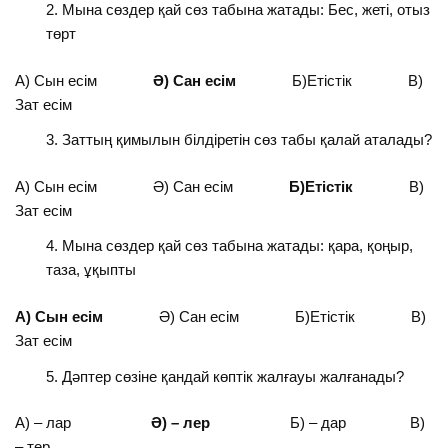
Мына сөздер қай сөз табына жатады: Бес, жеті, отыз
төрт
А) Сын есім
Ә) Сан есім
Б)Етістік В)
Зат есім
Заттың қимылын білдіретін сөз табы қалай аталады?
А) Сын есім Ә) Сан есім
Б)Етістік
В)
Зат есім
Мына сөздер қай сөз табына жатады: қара, қоңыр,
таза, ұқыпты
А) Сын есім
Ә) Сан есім Б)Етістік В)
Зат есім
Дәптер сөзіне қандай көптік жалғауы жалғанады?
А) – лар
Ә) – лер
Б) – дар В)
– тер