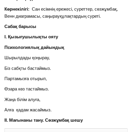
Көрнекілігі:
Сан есімнің ережесі, суреттер, сөзжұмбақ,
Венн диаграмасы, саңырауқұлақтардың суреті.
Сабақ барысы
І. Қызығушылықты ояту
Психологиялық дайындық
Шырылдады қоңырау,
Біз сабқты бастаймыз.
Партамызға отырып,
Өзара көз тастаймыз.
Жаңа білім алуға,
Алға қадам жасаймыз.
ІІ. Мағынаны тану. Сөзжұмбақ шешу