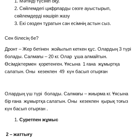
Мәтінді түсініп оқу.
Сөйлемдегі цифрларды сөзге ауыстырып,
сөйлемдерді көшіріп жазу
Екі сөзден тұратын сан есімнің астын сыз.
Сен білесің бе?
Дронт – Жер бетінен жойылып кеткен құс. Олардың 3 түрі
болады. Салмағы – 20 кг. Олар ұша алмайтын.
Өсімдіктермен қоретенген. Ұясына 1 ғана жұмыртқа
салатын. Оны кезекпен 49 күн басып отырған
Олардың үш түрі болады. Салмағы – жиырма кг. Ұясына
бір ғана жұмыртқа салатын. Оны кезекпен қырық тоғыз
күн басып отырған .
Суретпен жұмыс
2 – жаттығу