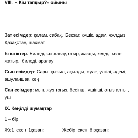
VІІІ. « Кім тапқыр?» ойыны
Зат есімдер:
қалам, сабақ, Бекзат, күшік, адам, жұлдыз,
Қазақстан, шахмат.
Етістіктер:
Биледі, сырғанау, отыр, жазды, келді, келе
жатыр, биледі, аралау
Сын есімдер:
Сары, қызыл, ақылды, жуас, үлгілі, әдемі,
ашуланшақ, кең
Сан есімдер:
мың, жүз тоғыз, бесінші, үшінші, отыз алты ,
үш
ІХ. Көңілді шумақтар
1 – бір
Же1 екен 1қазан: Жебір екен бірқазан: