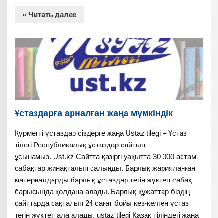
» Читать далее
Ұстаздарға арналған жаңа мүмкіндік
Құрметті ұстаздар сіздерге жаңа Ustaz tilegi – Ұстаз
тілегі Республикалық ұстаздар сайтын
ұсынамыз. Ust.kz Сайтта қазіргі уақытта 30 000 астам
сабақтар жинақталып салынды. Барлық жарияланған
материалдарды барлық ұстаздар тегін жүктеп сабақ
барысында қолдана алады. Барлық құжаттар біздің
сайттарда сақталып 24 сағат бойы кез-келген ұстаз
тегін жүктеп ала алады. ustaz tilegi Қазақ тіліндегі жаңа