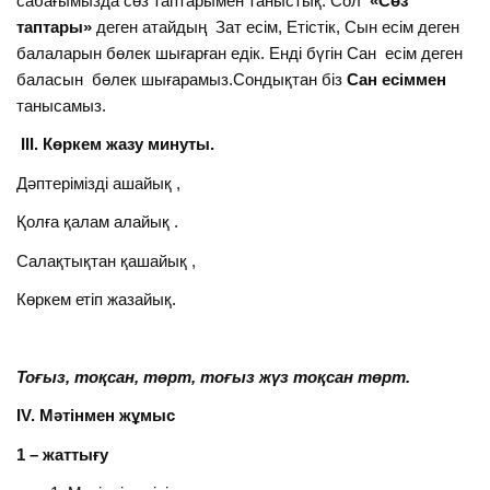
сабағымызда сөз таптарымен таныстық. Сол
«Сөз
таптары»
деген атайдың Зат есім, Етістік, Сын есім деген
балаларын бөлек шығарған едік. Енді бүгін Сан есім деген
баласын бөлек шығарамыз.Сондықтан біз
Сан есіммен
танысамыз.
ІІІ. Көркем жазу минуты.
Дәптерімізді ашайық ,
Қолға қалам алайық .
Салақтықтан қашайық ,
Көркем етіп жазайық.
Тоғыз, тоқсан, төрт, тоғыз жүз тоқсан төрт.
ІV. Мәтінмен жұмыс
1 – жаттығу