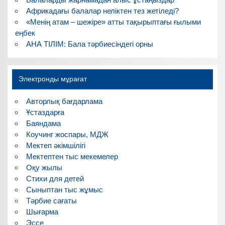
Африкадағы балалар неліктен тез жетіледі?
«Менің атам – шежіре» атты тақырыптағы ғылыми
еңбек
АНА ТІЛІМ: Бала тәрбиесіндегі орны
Электронды мұрағат
Авторлық бағдарлама
Ұстаздарға
Баяндама
Коучинг жоспары, МДЖ
Мектеп әкімшілігі
Мектептен тыс мекемелер
Оқу жылы
Стихи для детей
Сыныптан тыс жұмыс
Тәрбие сағаты
Шығарма
Эссе