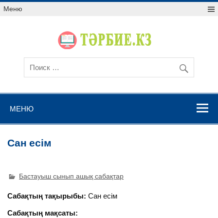
Меню
МЕНЮ
Сан есім
Бастауыш сынып ашық сабақтар
Сабақтың тақырыбы:
Сан есім
Сабақтың мақсаты: