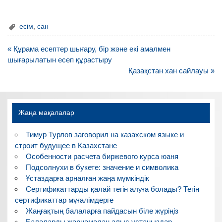
есім
,
сан
Навигация
« Құрама есептер шығару, бір және екі амалмен
по
шығарылатын есеп құрастыру
записям
Қазақстан хан сайлауы »
Жаңа мақалалар
Тимур Турлов заговорил на казахском языке и
строит будущее в Казахстане
Особенности расчета биржевого курса юаня
Подсолнухи в букете: значение и символика
Ұстаздарға арналған жаңа мүмкіндік
Сертификаттарды қалай тегін алуға болады? Тегін
сертификаттар мұғалімдерге
Жаңғақтың балаларға пайдасын біле жүріңіз
Балаларды жарнамадан алыс ұстаңыздар