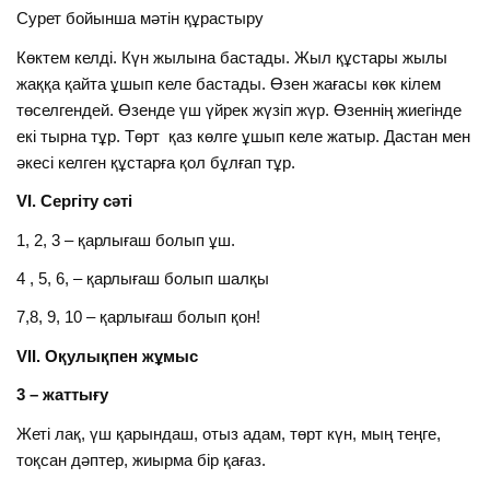
Сурет бойынша мәтін құрастыру
Көктем келді. Күн жылына бастады. Жыл құстары жылы
жаққа қайта ұшып келе бастады. Өзен жағасы көк кілем
төселгендей. Өзенде үш үйрек жүзіп жүр. Өзеннің жиегінде
екі тырна тұр. Төрт қаз көлге ұшып келе жатыр. Дастан мен
әкесі келген құстарға қол бұлғап тұр.
VІ. Сергіту сәті
1, 2, 3 – қарлығаш болып ұш.
4 , 5, 6, – қарлығаш болып шалқы
7,8, 9, 10 – қарлығаш болып қон!
VІІ. Оқулықпен жұмыс
3 – жаттығу
Жеті лақ, үш қарындаш, отыз адам, төрт күн, мың теңге,
тоқсан дәптер, жиырма бір қағаз.