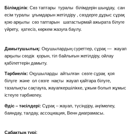
Білімділік
: Сөз таптары туралы білімдерін шыңдау, сан
есім туралы ұғымдарын жетілдіру , сөздерге дұрыс сұрақ
қою арқылы сөз таптарын шатастырмай ажырата білуге
үйрету, қатесіз, көркем жазуға баулу.
Дамытушылық:
Оқушылардың суреттер, сұрақ — жауап
арқылы сөздік қорын, тіл байлығын жетілдіру, ойлау
қабілеттерін дамыту.
Тәрбиелік:
Оқушыларды айтылған сөзге сұрақ қоя
білуге және ол сөзге нақты жауап қайтара білуге,
тазалықты сақтауға, жауапкершілікке, ұжым болып жұмыс
істеуге тәрбиелеу.
Әдіс – тәсілдері:
Сұрақ – жауап, түсіндіру, әңгімелеу,
баяндау, талдау, ассоциация, Венн диаграмасы.
Сабақтың түрі: