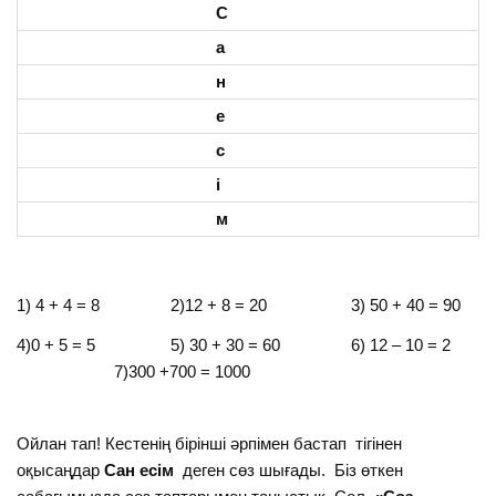
С
а
н
е
с
і
м
1) 4 + 4 = 8 2)12 + 8 = 20 3) 50 + 40 = 90
4)0 + 5 = 5 5) 30 + 30 = 60 6) 12 – 10 = 2
7)300 +700 = 1000
Ойлан тап! Кестенің бірінші әрпімен бастап тігінен
оқысаңдар
Сан есім
деген сөз шығады. Біз өткен