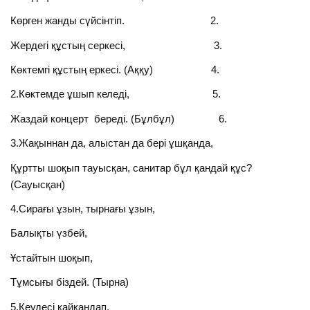
Көрген жанды сүйсінтіп. 2.
Жердегі құстың серкесі, 3.
Көктемгі құстың еркесі. (Аққу) 4.
2.Көктемде ұшып келеді, 5.
Жаздай концерт береді. (Бұлбұл) 6.
3.Жақыннан да, алыстан да бері ұшқанда,
Құртты шоқып тауысқан, санитар бұл қандай құс?
(Сауысқан)
4.Сирағы ұзын, тырнағы ұзын,
Балықты үзбей,
Ұстайтын шоқып,
Тұмсығы біздей. (Тырна)
5.Кеудесі қайқандап,