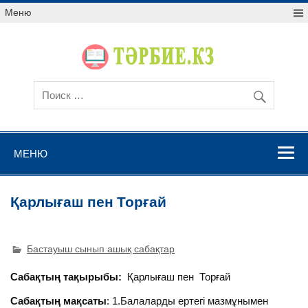
Меню
МЕНЮ
Қарлығаш пен Торғай
Бастауыш сынып ашық сабақтар
Сабақтың тақырыбы
:
Қарлығаш пен Торғай
Сабақтың мақсаты
: 1.Балаларды ертегі мазмұнымен