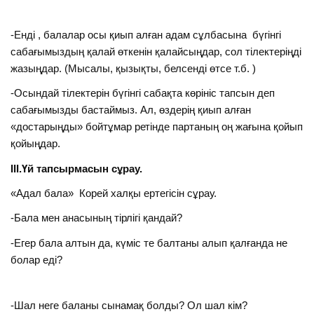
-Енді , балалар осы қиып алған адам сұлбасына бүгінгі
сабағымыздың қалай өткенін қалайсыңдар, сол тілектеріңді
жазыңдар. (Мысалы, қызықты, белсенді өтсе т.б. )
-Осындай тілектерін бүгінгі сабақта көрініс тапсын деп
сабағымызды бастаймыз. Ал, өздерің қиып алған
«достарыңды» бойтұмар ретінде партаның оң жағына қойып
қойыңдар.
ІІІ.Үй тапсырмасын сұрау.
«Адал бала» Корей халқы ертегісін сұрау.
-Бала мен анасының тірлігі қандай?
-Егер бала алтын да, күміс те балтаны алып қалғанда не
болар еді?
-Шал неге баланы сынамақ болды? Ол шал кім?