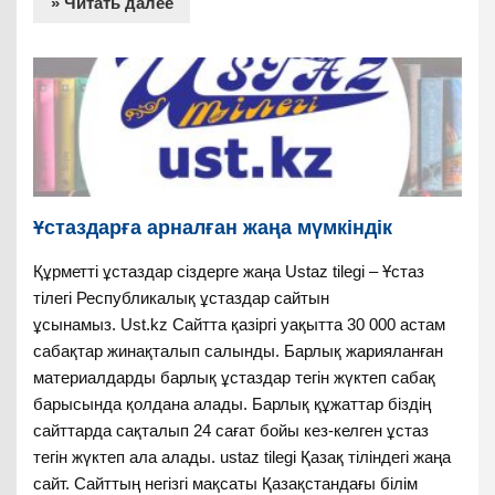
» Читать далее
Ұстаздарға арналған жаңа мүмкіндік
Құрметті ұстаздар сіздерге жаңа Ustaz tilegi – Ұстаз
тілегі Республикалық ұстаздар сайтын
ұсынамыз. Ust.kz Сайтта қазіргі уақытта 30 000 астам
сабақтар жинақталып салынды. Барлық жарияланған
материалдарды барлық ұстаздар тегін жүктеп сабақ
барысында қолдана алады. Барлық құжаттар біздің
сайттарда сақталып 24 сағат бойы кез-келген ұстаз
тегін жүктеп ала алады. ustaz tilegi Қазақ тіліндегі жаңа
сайт. Сайттың негізгі мақсаты Қазақстандағы білім