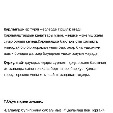
Қарлығаш-
әр түрлі жерлерде тіршілік етеді.
Қарлығаштардың қанаттары ұзын, жіңішке және үш жағы
сүйір болып келеді.Қарлығашқа байланысты халықта
мынадай бір бір жорамал ұғым бар: олар биік ұшса-күн
ашық болады да, жер бауырлап ұшса- жауын жауады.
Құрқұлтай-
қауырсындары сұрғылт қоңыр және басының
екі жағында өзіне тән қара бөртпелері бар құс. Қолғап
тәрізді ерекше ұяны жыл сайын жаңадан тоқиды.
Ү.Оқулықпен жұмыс.
-Балалар бүгінгі жаңа сабағымыз «Қарлығаш пен Торғай»