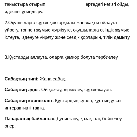
таныстыра отырып ертедегі негізгі ойды,
идеяны ұғындыру.
2.Оқушыларға сұрақ қою арқылы жан-жақты ойлауға
үйрету, топпен жұмыс жүргізуге, оқушыларға өзіндік жұмыс
істеуге, ізденуге үйрету және сөздік қорларын, тілін дамыту.
3.Құстарды аялауға, оларға қамқор болуға тәрбиелеу.
Сабақтың типі:
Жаңа сабақ.
Сабақтың әдісі:
Ой қозғау,әңгімелеу, сұрақ-жауап.
Сабақтың көрнекілігі:
Құстардың суреті, құстың ұясы,
интерактивті тақта.
Пәнаралық байланыс
: Дүниетану, қазақ тілі, бейнелеу
өнері.