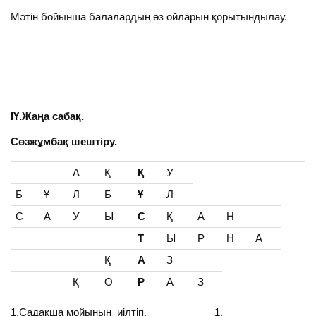
Мәтін бойынша балалардың өз ойларын қорытындылау.
ІҮ.Жаңа сабақ.
Сөзжұмбақ шештіру.
А
Қ
Қ
У
Б
Ұ
Л
Б
Ұ
Л
С
А
У
Ы
С
Қ
А
Н
Т
Ы
Р
Н
А
Қ
А
З
Қ
О
Р
А
З
1.Садақша мойынын иілтіп, 1.