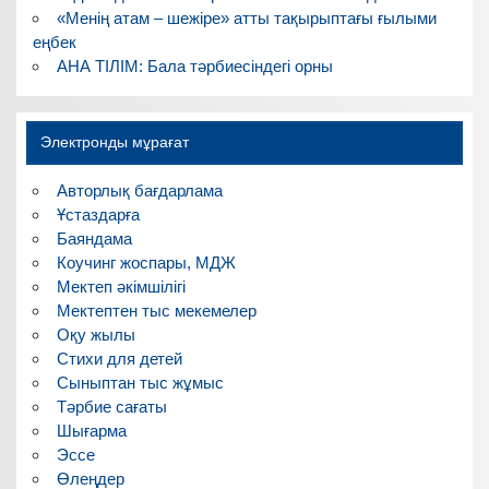
«Менің атам – шежіре» атты тақырыптағы ғылыми
еңбек
АНА ТІЛІМ: Бала тәрбиесіндегі орны
Электронды мұрағат
Авторлық бағдарлама
Ұстаздарға
Баяндама
Коучинг жоспары, МДЖ
Мектеп әкімшілігі
Мектептен тыс мекемелер
Оқу жылы
Стихи для детей
Сыныптан тыс жұмыс
Тәрбие сағаты
Шығарма
Эссе
Өлеңдер