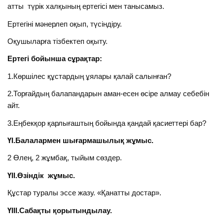
атты түрік халқының ертегісі мен танысамыз.
Ертегіні мәнерлеп оқып, түсіндіру.
Оқушыларға тізбектеп оқыту.
Ертегі бойынша сұрақтар:
1.Көршілес құстардың ұялары қалай салынған?
2.Торғайдың балапандарын аман-есен өсіре алмау себебін
айт.
3.Еңбекқор қарлығаштың бойында қандай қасиеттері бар?
ҮІ.Балалармен шығармашылық жұмыс.
2 Өлең, 2 жұмбақ, тыйым сөздер.
ҮІІ.Өзіндік жұмыс.
Құстар туралы эссе жазу. «Қанатты достар».
ҮІІІ.Сабақты қорытындылау.