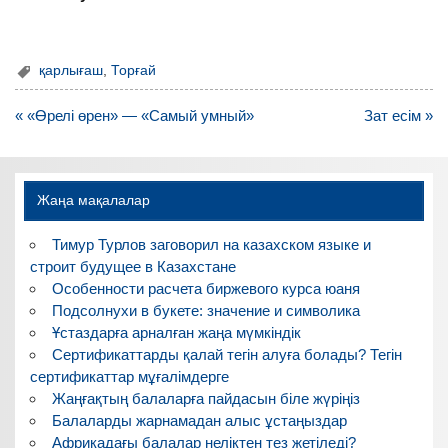
қарлығаш
,
Торғай
Навигация
« «Өрелі өрен» — «Самый умный»
Зат есім »
по
записям
Жаңа мақалалар
Тимур Турлов заговорил на казахском языке и
строит будущее в Казахстане
Особенности расчета биржевого курса юаня
Подсолнухи в букете: значение и символика
Ұстаздарға арналған жаңа мүмкіндік
Сертификаттарды қалай тегін алуға болады? Тегін
сертификаттар мұғалімдерге
Жаңғақтың балаларға пайдасын біле жүріңіз
Балаларды жарнамадан алыс ұстаңыздар
Африкадағы балалар неліктен тез жетіледі?