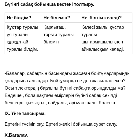
Бүгінгі сабақ бойынша кестені толтыру.
Не білдім?
Не білемін?
Не білгім келеді?
Құстар туралы
Қарлығаш,
Келесі жылы құстар
ұя туралы
торғай туралы
туралы
құрқұлтай
білемін
шығармашылықпен
туралы білдім.
айналысқым келеді.
-Балалар, сабақтың басындағы жасаған бойтұмарларынды
қолдарына алыңдар. Бойтұмарда не деп жазылған екен?
Осы тілектердің барлығы бүгінгі сабақта орындалды ма?
Ендеше , болашақтағы өмірлерің бүгінгі сабақ секілді
белсенді, қызықты , пайдалы, әрі мағыналы болсын.
ІХ. Үйге тапсырма.
Ертегіні түсініп оқу. Ертегі желісі бойынша сурет салу.
Х.Бағалау.