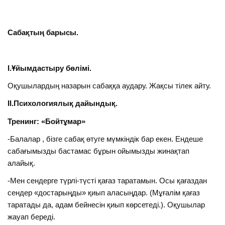
Сабақтың барысы.
І.Ұйымдастыру бөлімі.
Оқушылардың назарын сабаққа аудару. Жақсы тілек айту.
ІІ.Психологиялық дайындық.
Тренинг: «Бойтұмар»
-Балалар , бізге сабақ өтуге мүмкіндік бар екен. Ендеше
сабағымызды бастамас бұрын ойымызды жинақтап
алайық.
-Мен сендерге түрлі-түсті қағаз таратамын. Осы қағаздан
сендер «достарыңды» қиып аласыңдар. (Мұғалім қағаз
таратады да, адам бейнесін қиып көрсетеді.). Оқушылар
жауап береді.