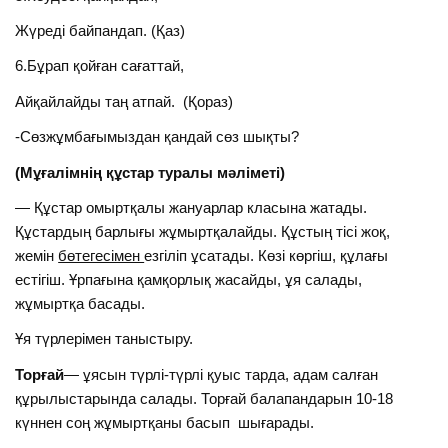
Жүреді байпандап. (Қаз)
6.Бұрап қойған сағаттай,
Айқайлайды таң атпай. (Қораз)
-Сөзжұмбағымыздан қандай сөз шықты?
(Мұғалімнің құстар туралы мәліметі)
— Құстар омыртқалы жануарлар класына жатады.
Құстардың барлығы жұмыртқалайды. Құстың тісі жоқ,
жемін
бөтегесімен
езгіліп ұсатады. Көзі көргіш, құлағы
естігіш. Ұрпағына қамқорлық жасайды, ұя салады,
жұмыртқа басады.
Ұя түрлерімен таныстыру.
Торғай
— ұясын түрлі-түрлі қуыс тарда, адам салған
құрылыстарында салады. Торғай балапандарын 10-18
күннен соң жұмыртқаны басып шығарады.