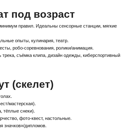
т под возраст
 минимум правил. Идеальны сенсорные станции, мягкие
льные опыты, кулинария, театр.
есты, робо-соревнования, ролики/анимация.
ь трека, съёмка клипа, дизайн одежды, киберспортивный
т (скелет)
толах.
ест/мастерская).
, тёплые снеки).
рчество, фото-квест, настольные.
ия значков»/дипломов.