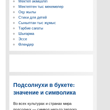
Мектеп әкімшілігі
Мектептен тыс мекемелер
Оқу жылы
Стихи для детей
Сыныптан тыс жұмыс
Тәрбие сағаты
Шығарма
Эссе
Өлеңдер
Подсолнухи в букете:
значение и символика
Во всех культурах и странах мира
подсолнух — символ чего-то теплого,