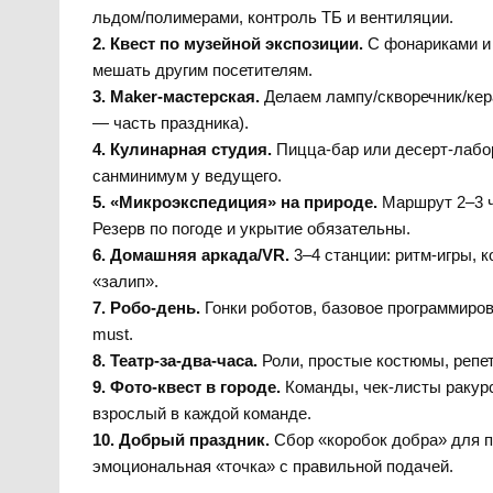
льдом/полимерами, контроль ТБ и вентиляции.
2. Квест по музейной экспозиции.
С фонариками и 
мешать другим посетителям.
3. Maker-мастерская.
Делаем лампу/скворечник/кер
— часть праздника).
4. Кулинарная студия.
Пицца-бар или десерт-лабор
санминимум у ведущего.
5. «Микроэкспедиция» на природе.
Маршрут 2–3 ч
Резерв по погоде и укрытие обязательны.
6. Домашняя аркада/VR.
3–4 станции: ритм-игры, к
«залип».
7. Робо-день.
Гонки роботов, базовое программиров
must.
8. Театр-за-два-часа.
Роли, простые костюмы, репет
9. Фото-квест в городе.
Команды, чек-листы ракурс
взрослый в каждой команде.
10. Добрый праздник.
Сбор «коробок добра» для п
эмоциональная «точка» с правильной подачей.