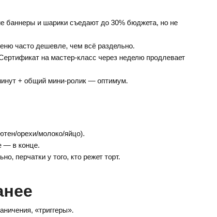
 баннеры и шарики съедают до 30% бюджета, но не
ю часто дешевле, чем всё раздельно.
Сертификат на мастер-класс через неделю продлевает
инут + общий мини-ролик — оптимум.
ютен/орехи/молоко/яйцо).
 — в конце.
о, перчатки у того, кто режет торт.
анее
аничения, «триггеры».