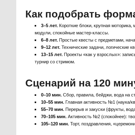
Как подобрать форма
3–5 лет.
Короткие блоки, крупная моторика,
модули, спокойные мастер-классы.
6–8 лет.
Простые квесты с предметами, нача
9–12 лет.
Технические задачи, логические кв
13–15 лет.
Проекты «как у взрослых»: запис
турнир со стримом.
Сценарий на 120 мину
0–10 мин.
Сбор, правила, бейджи, вода на с
10–55 мин.
Главная активность №1 (наука/кв
55–70 мин.
Перерыв и закуски (фрукты, вода
70–105 мин.
Активность №2 (спокойнее): тво
105–120 мин.
Торт, поздравления, «церемон