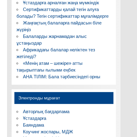
Ұстаздарға арналған жаңа мүмкіндік
Сертификаттарды қалай тегін алуға
болады? Тегін сертификаттар мұғалімдерге
Жаңғақтың балаларға пайдасын біле
жүріңіз
Балаларды жарнамадан алыс
ұстаңыздар
Африкадағы балалар неліктен тез
жетіледі?
«Менің атам – шежіре» атты
тақырыптағы ғылыми еңбек
АНА ТІЛІМ: Бала тәрбиесіндегі орны
Электронды мұрағат
Авторлық бағдарлама
Ұстаздарға
Баяндама
Коучинг жоспары, МДЖ