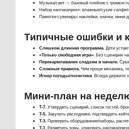
Музыка/свет — базовый плейлист, громкость 
Набор «антикаприз»: влажные/сухие салфет
Памятки-сувениры: наклейки, значки, мини
Типичные ошибки и к
Слишком длинная программа.
Дети устают
«Только свободная игра».
Без сценария час
Перекармливание сладким в начале.
Срыв
Сложные правила.
Чем проще механика, те
Игнор погоды/логистики.
Всегда держите з
Мини-план на недел
T-7.
Утвердить сценарий, список гостей, бро
T-5.
Закупить расходники, подтвердить кейте
T-3.
Проверить оборудование/наборы, распе
T-1.
Разметить зоны, упаковать «антикаприз