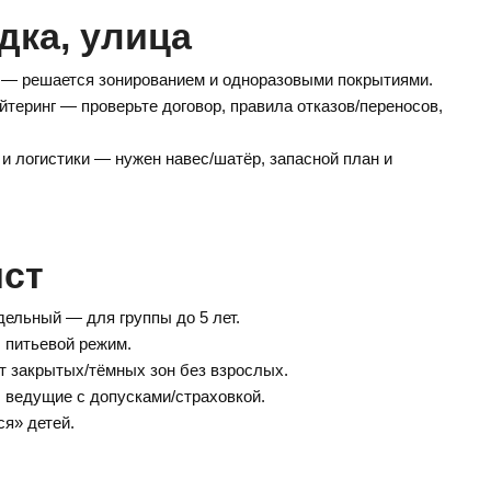
дка, улица
и — решается зонированием и одноразовыми покрытиями.
йтеринг — проверьте договор, правила отказов/переносов,
и логистики — нужен навес/шатёр, запасной план и
ист
ельный — для группы до 5 лет.
, питьевой режим.
ет закрытых/тёмных зон без взрослых.
ведущие с допусками/страховкой.
я» детей.