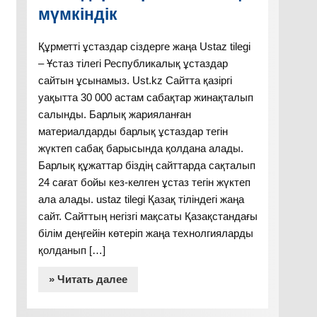
мүмкіндік
Құрметті ұстаздар сіздерге жаңа Ustaz tilegi
– Ұстаз тілегі Республикалық ұстаздар
сайтын ұсынамыз. Ust.kz Сайтта қазіргі
уақытта 30 000 астам сабақтар жинақталып
салынды. Барлық жарияланған
материалдарды барлық ұстаздар тегін
жүктеп сабақ барысында қолдана алады.
Барлық құжаттар біздің сайттарда сақталып
24 сағат бойы кез-келген ұстаз тегін жүктеп
ала алады. ustaz tilegi Қазақ тіліндегі жаңа
сайт. Сайттың негізгі мақсаты Қазақстандағы
білім деңгейін көтеріп жаңа технолгияларды
қолданып […]
» Читать далее