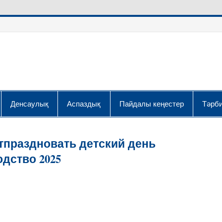
Денсаулық
Аспаздық
Пайдалы кеңестер
Тәрби
отпраздновать детский день
дство 2025