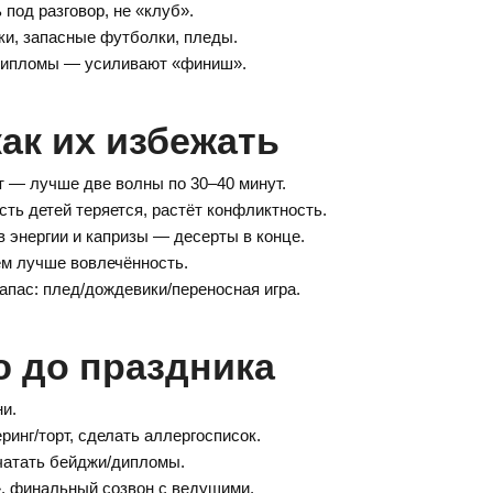
под разговор, не «клуб».
ки, запасные футболки, пледы.
-дипломы — усиливают «финиш».
ак их избежать
 — лучше две волны по 30–40 минут.
ть детей теряется, растёт конфликтность.
 энергии и капризы — десерты в конце.
м лучше вовлечённость.
апас: плед/дождевики/переносная игра.
ю до праздника
ни.
ринг/торт, сделать аллергосписок.
чатать бейджи/дипломы.
», финальный созвон с ведущими.