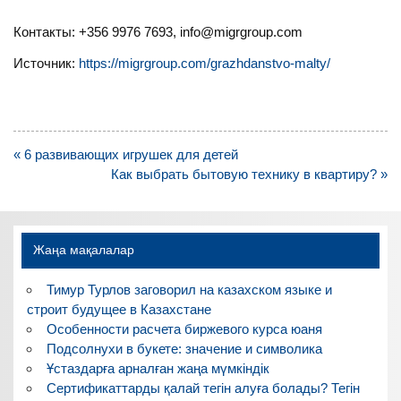
Контакты: +356 9976 7693, info@migrgroup.com
Источник:
https://migrgroup.com/grazhdanstvo-malty/
Навигация
« 6 развивающих игрушек для детей
по
Как выбрать бытовую технику в квартиру? »
записям
Жаңа мақалалар
Тимур Турлов заговорил на казахском языке и
строит будущее в Казахстане
Особенности расчета биржевого курса юаня
Подсолнухи в букете: значение и символика
Ұстаздарға арналған жаңа мүмкіндік
Сертификаттарды қалай тегін алуға болады? Тегін