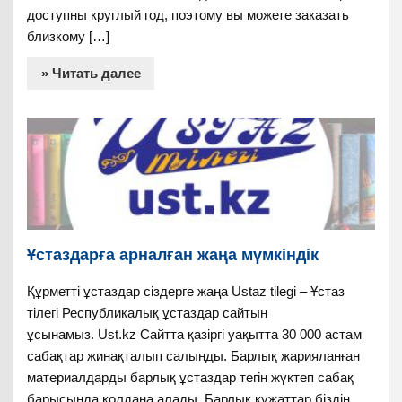
доступны круглый год, поэтому вы можете заказать
близкому […]
» Читать далее
Ұстаздарға арналған жаңа мүмкіндік
Құрметті ұстаздар сіздерге жаңа Ustaz tilegi – Ұстаз
тілегі Республикалық ұстаздар сайтын
ұсынамыз. Ust.kz Сайтта қазіргі уақытта 30 000 астам
сабақтар жинақталып салынды. Барлық жарияланған
материалдарды барлық ұстаздар тегін жүктеп сабақ
барысында қолдана алады. Барлық құжаттар біздің