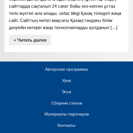
сайттарда сақталып 24 сағат бойы кез-келген ұстаз
тегін жүктеп ала алады. ustaz tilegi Қазақ тіліндегі жаңа
сайт. Сайттың негізгі мақсаты Қазақстандағы білім
деңгейін көтеріп жаңа технолгияларды қолданып […]
» Читать далее
Авторская программа
Урок
Эссе
Сборник стихов
Материалы партнеров
Контакты