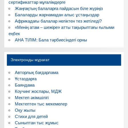
сертификаттар мұғалімдерге
Жаңғақтың балаларға пайдасын біле жүріңіз
Балаларды жарнамадан алыс ұстаңыздар
Африкадағы балалар неліктен тез жетіледі?
«Менің атам – шежіре» атты тақырыптағы ғылыми
еңбек
АНА ТІЛІМ: Бала тәрбиесіндегі орны
Электронды мұрағат
Авторлық бағдарлама
Ұстаздарға
Баяндама
Коучинг жоспары, МДЖ
Мектеп әкімшілігі
Мектептен тыс мекемелер
Оқу жылы
Стихи для детей
Сыныптан тыс жұмыс