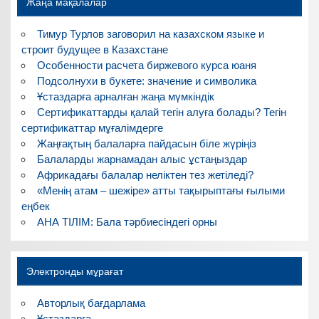
Жаңа мақалалар
Тимур Турлов заговорил на казахском языке и
строит будущее в Казахстане
Особенности расчета биржевого курса юаня
Подсолнухи в букете: значение и символика
Ұстаздарға арналған жаңа мүмкіндік
Сертификаттарды қалай тегін алуға болады? Тегін
сертификаттар мұғалімдерге
Жаңғақтың балаларға пайдасын біле жүріңіз
Балаларды жарнамадан алыс ұстаңыздар
Африкадағы балалар неліктен тез жетіледі?
«Менің атам – шежіре» атты тақырыптағы ғылыми
еңбек
АНА ТІЛІМ: Бала тәрбиесіндегі орны
Электронды мұрағат
Авторлық бағдарлама
Ұстаздарға