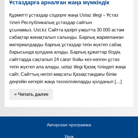
Ұстаздарға арналған жаңа мүмкіндік
Құрметті ұстаздар сіздерге жаңа Ustaz tilegi – Ұстаз
тілегі Республикалық ұстаздар сайтын
ұсынамыз. Ust.kz Сайтта қазіргі уақытта 30 000 астам
сабақтар жинақталып салынды. Барлық жарияланған
материалдарды барлық ұстаздар тегін жүктеп сабақ
барысында қолдана алады. Барлық құжаттар біздің
сайттарда сақталып 24 сағат бойы кез-келген ұстаз
тегін жүктеп ала алады. ustaz tilegi Қазақ тіліндегі жаңа
сайт. Сайттың негізгі мақсаты Қазақстандағы білім
деңгейін көтеріп жаңа технолгияларды қолданып […]
» Читать далее
Авторская программа
Урок