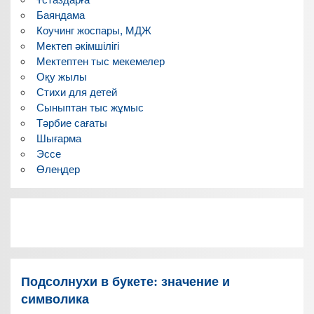
Баяндама
Коучинг жоспары, МДЖ
Мектеп әкімшілігі
Мектептен тыс мекемелер
Оқу жылы
Стихи для детей
Сыныптан тыс жұмыс
Тәрбие сағаты
Шығарма
Эссе
Өлеңдер
Подсолнухи в букете: значение и
символика