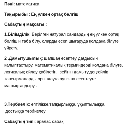
Пәні:
математика
Тақырыбы
:
Ең үлкен ортақ бөлгіш
Сабақтың мақсаты :
1.Білімділік
: Берілген натурал сандардың ең үлкен ортақ
бөлгішін таба білу, оларды есеп шығаруда қолдана білуге
үйрету.
2 .Дамытушылық
: шапшаң есептеу дағдысын
қалыптастыру, математикалық терминдерді қолдана білуге,
логикалық ойлау қабілетін, зейінін дамыту,деңгейлік
тапсырмаларды орындауға ауызша есептеуге
машықтандыру .
3.Тәрбиелік
: ептілікке,тапқырлыққа, ұқыптылыққа,
достыққа тәрбиелеу
Сабақтың типі
: аралас сабақ