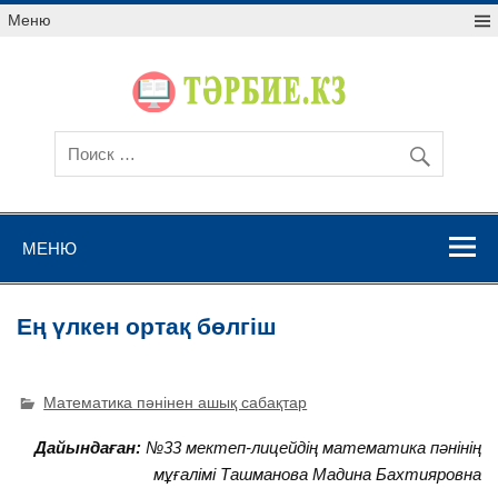
Меню
МЕНЮ
Ең үлкен ортақ бөлгіш
Математика пәнінен ашық сабақтар
Дайындаған:
№33 мектеп-лицейдің математика пәнінің
мұғалімі Ташманова Мадина Бахтияровна