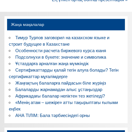
записям
Жаңа мақалалар
Тимур Турлов заговорил на казахском языке и
строит будущее в Казахстане
Особенности расчета биржевого курса юаня
Подсолнухи в букете: значение и символика
Ұстаздарға арналған жаңа мүмкіндік
Сертификаттарды қалай тегін алуға болады? Тегін
сертификаттар мұғалімдерге
Жаңғақтың балаларға пайдасын біле жүріңіз
Балаларды жарнамадан алыс ұстаңыздар
Африкадағы балалар неліктен тез жетіледі?
«Менің атам – шежіре» атты тақырыптағы ғылыми
еңбек
АНА ТІЛІМ: Бала тәрбиесіндегі орны