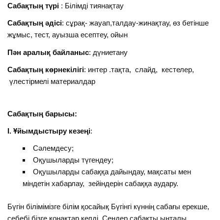
Сабақтың түрі
: Білімді тиянақтау
Сабақтың әдісі
: сұрақ- жауап,талдау-жинақтау, өз бетінше
жұмыс, тест, ауызша есептеу, ойын
Пән аралық байланыс
: дүниетану
Сабақтың көрнекілігі
: интер .тақта, слайд, кестелер,
үлестірмелі материалдар
Сабақтың барысы:
І. Ұйымдыстыру кезеңі
:
Сәлемдесу;
Оқушыларды түгендеу;
Оқушыларды сабаққа дайындау, мақсаты мен
міндетін хабарлау, зейіндерін сабаққа аудару.
Бүгін білімімізге білім қосайық Бүгінгі күннің сабағы ерекше,
себебі бізге қонақтар келді. Сендер сабақты ынталы