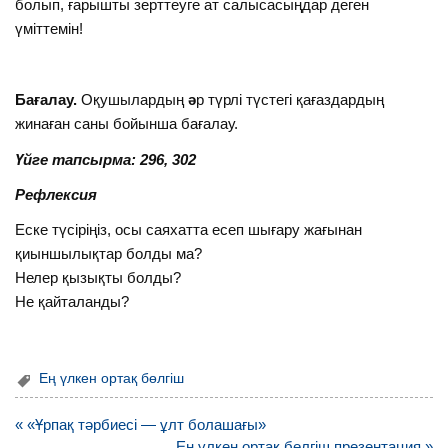
болып, ғарышты зерттеуге ат салысасыңдар деген
үміттемін!
Бағалау.
Оқушылардың
ә
р түрлі түстегі қағаздардың
жинаған саны бойынша бағалау.
Үйге тапсырма: 296, 302
Рефлексия
Еске түсiрiңiз, осы саяхатта есеп шығару жағынан
қиыншылықтар болды ма?
Нелер қызықты болды?
Не қайталанды?
Ең үлкен ортақ бөлгіш
Навигация
« «Ұрпақ тәрбиесі — ұлт болашағы»
по
Ең үлкен ортақ бөлгіш презентация »