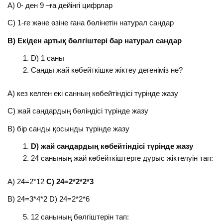
А) 0- ден 9 –ға дейінгі цифрлар
С) 1-ге және өзіне ғана бөлінетін натурал сандар
В) Екіден артық бөлгіштері бар натурал сандар
D) 1 саны
Санды жай көбейткішке жіктеу дегеніміз не?
А) кез келген екі санның көбейтіндісі түрінде жазу
С) жай сандардың бөліндісі түрінде жазу
В) бір санды қосынды түрінде жазу
D) жай сандардың көбейтіндісі түрінде жазу
24 санының жай көбейткіштерге дұрыс жіктелуін тап:
А) 24=2*12
С) 24
=2*2*2*3
В) 24=3*4*2 D) 24=2*2*6
12 санының бөлгіштерін тап: