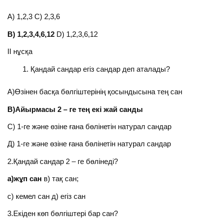
А) 1,2,3 С) 2,3,6
В) 1,2,3,4,6,12
D) 1,2,3,6,12
ІІ нұсқа
Қандай сандар егіз сандар деп аталады?
А)Өзінен басқа бөлгіштерінің қосындысына тең сан
В)Айырмасы 2 – ге тең екі жай санды
С) 1-ге және өзіне ғана бөлінетін натурал сандар
Д) 1-ге және өзіне ғана бөлінетін натурал сандар
2.Қандай сандар 2 – ге бөлінеді?
а)жұп сан
в) тақ сан;
с) кемел сан д) егіз сан
3.Екіден көп бөлгіштері бар сан?