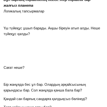
жалғыз планета
Логикалық тапсырмалар
Үш түйеқұс ұшып барады. Аңшы біреуін атып алды. Неше
түйеқұс қалды?
Сағат неше?
Бір жанұяда бес ұл бар. Олардың әрқайсысының
қарындасы бар. Сол жанұяда қанша бала бар?
Қандай сан барлық сандарға қалдықсыз бөлінеді?