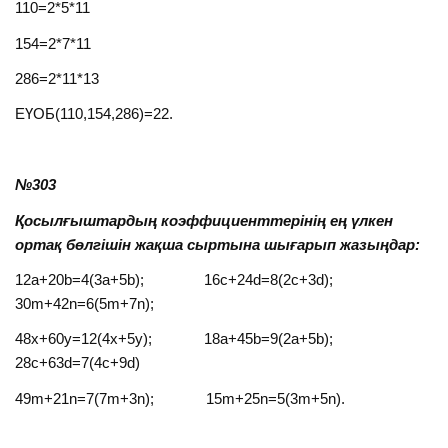
110=2*5*11
154=2*7*11
286=2*11*13
ЕҮОБ(110,154,286)=22.
№303
Қосылғыштардың коэффициенттерінің ең үлкен
ортақ бөлгішін жақша сыртына шығарып жазыңдар:
12a+20b=4(3a+5b); 16c+24d=8(2c+3d);
30m+42n=6(5m+7n);
48x+60y=12(4x+5y); 18a+45b=9(2a+5b);
28c+63d=7(4c+9d)
49m+21n=7(7m+3n); 15m+25n=5(3m+5n).