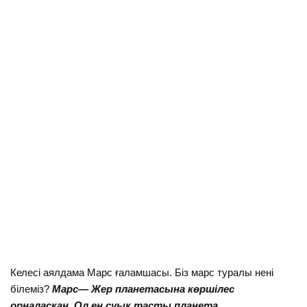
Келесі аялдама Марс ғаламшасы. Бiз марс туралы ненi
бiлемiз?
Марс
— Жер планетасына көршілес
орналасқан. Ол ең суық тасты планета.