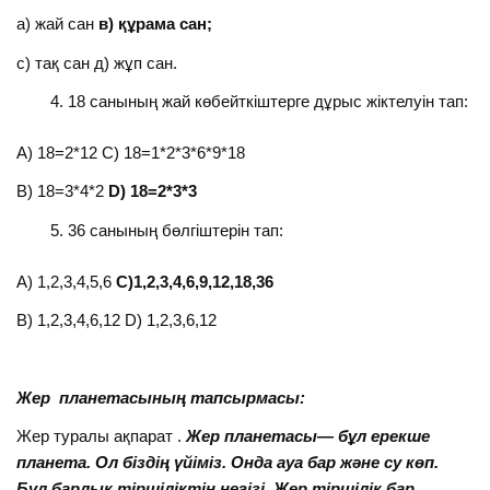
а) жай сан
в) құрама сан;
с) тақ сан д) жұп сан.
18 санының жай көбейткіштерге дұрыс жіктелуін тап:
А) 18=2*12 С) 18=1*2*3*6*9*18
В) 18=3*4*2
D
)
18
=2*
3
*
3
36 санының бөлгіштерін тап:
А) 1,2,3,4,5,6
С)1,2,3,4,6,9,12,18,36
В) 1,2,3,4,6,12 D) 1,2,3,6,12
Жер планетасының тапсырмасы:
Жер туралы ақпарат .
Жер планетасы
— бұл ерекше
планета. Ол біздің үйіміз. Онда ауа бар және су көп.
Бұл барлық тіршіліктің негізі. Жер тіршілік бар