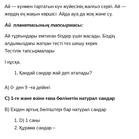
Ай — күнмен тартатын күн жүйесiнiң жалғыз серiгi. Ай —
жердiң ең жақын көршiсi Айда ауа да жоқ және су.
Ай планетасының тапсырмасы:
Ай тұрғындары емтихан бiздер үшін жасады. Бiздiң
алдымыздағы жатқан тесті тез шешу керек
Тестiлiк тапсырмалары
І нұсқа.
Қандай сандар жай деп аталады?
А) 0- ден 9 –ға дейінгі
С) 1-ге және өзіне ғана бөлінетін натурал сандар
В) Екіден артық бөлгіштері бар натурал сандар
D) 1 саны
Құрама сандар –