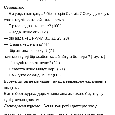
Сұрақтар:
— Бiз уақыттың қандай бірліктерін білеміз ? Секунд, минут,
сағат, тәулiк, апта, ай, жыл, ғасыр
— Бiр ғасырда жыл неше? (100 )
— жылда неше ай? (12 )
— бір айда неше күн? (30, 31, 29, 28)
— 1 айда неше апта? (4 )
— бір аптада неше күн? (7 )
-кұн мен түнді бір сөзбен қалай айтуға болады ? (тәулiк )
— . 1 тәулiкте сағат неше? (24 )
— 1 сағатта неше минут бар? (60 )
— 1 минутта секунд неше? (60 )
Бәрекелдi! Бiзде мынадай тамаша
зымыран
жасалынып
шықты. .
Бiздiң борт журналдарымызды ашамыз және бiздiң ұшу
күнiң жазып қоямыз
Дәптермен жұмыс:
Бүгінгі күн ретін дәптерге жазу