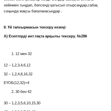
зейінмен тыңдап, белсенді қатысып отырсаңдар,сабақ
соңында жақсы бағаланасыңдар .
ІІ. Үй тапсырмасын тексеру кезеңі:
А) Есептерді инт.тақта арқылы тексеру. №286
12 мен 32
12 – 1,2,3,4,6,12
32 – 1,2,4,8,16,32
ЕҮОБ(12,32)=4
30 бен 42
30 – 1,2,3,5,6,10,15,30