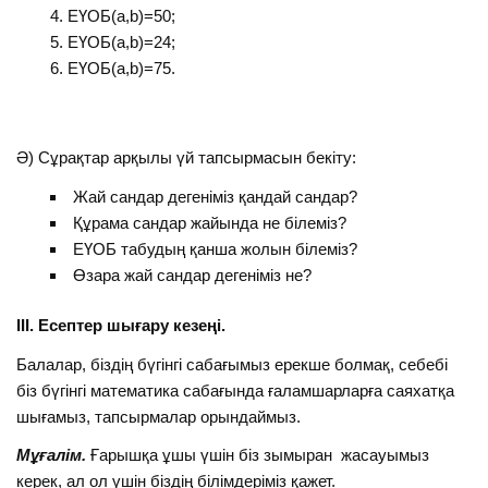
ЕҮОБ(a,b)=50;
ЕҮОБ(a,b)=24;
ЕҮОБ(a,b)=75.
Ә) Сұрақтар арқылы үй тапсырмасын бекіту:
Жай сандар дегеніміз қандай сандар?
Құрама сандар жайында не білеміз?
ЕҮОБ табудың қанша жолын білеміз?
Өзара жай сандар дегеніміз не?
ІІІ. Есептер шығару кезеңі.
Балалар, біздің бүгінгі сабағымыз ерекше болмақ, себебі
біз бүгінгі математика сабағында ғаламшарларға саяхатқа
шығамыз, тапсырмалар орындаймыз.
Мұғалiм.
Ғарышқа ұшы үшін біз зымыран жасауымыз
керек, ал ол үшін біздің білімдеріміз қажет.