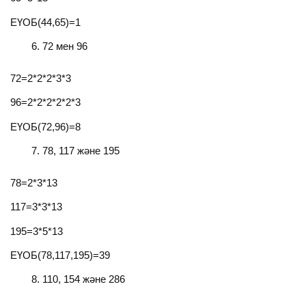
ЕҮОБ(44,65)=1
72 мен 96
72=2*2*2*3*3
96=2*2*2*2*2*3
ЕҮОБ(72,96)=8
78, 117 және 195
78=2*3*13
117=3*3*13
195=3*5*13
ЕҮОБ(78,117,195)=39
110, 154 және 286