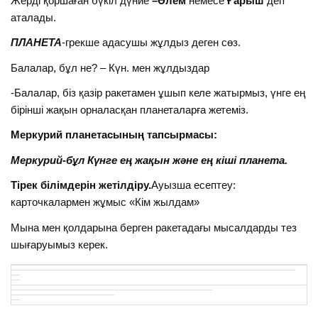
Жерді қоршаған бүкіл дүние
–Әлем
немесе
Ғарыш
деп
аталады.
ПЛАНЕТА
-грекше адасушы жұлдыз деген сөз.
Балалар, бұл не? – Күн. мен жұлдыздар
-Балалар, біз қазір ракетамен ұшып келе жатырмыз, үнге ең
бірінші жақын орналасқан планеталарға жетеміз.
Меркурий планетасының тапсырмасы:
Меркурий
-бұл Күнге ең жақын және ең кіші планета.
Тірек білімдерін жетілдіру.
Ауызша есептеу:
карточкалармен жұмыс «Кім жылдам»
Мына мен қолдарына берген ракетадағы мысалдарды тез
шығаруымыз керек.