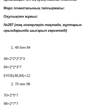
Марс планетасының тапсырмасы:
Оқулықпен жұмыс:
№287 (тақ номерлерін тақтада, жұптарын
орындарында шығарып көрсетеді)
48 бен 84
48=2*2*2*2*3
84=2*2*3*7
ЕҮОБ(48,84)=12
70 пен 98
70=2*5*7
98=2*7*7