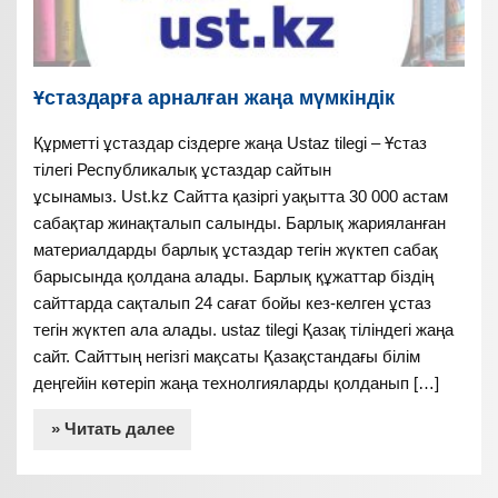
Ұстаздарға арналған жаңа мүмкіндік
Құрметті ұстаздар сіздерге жаңа Ustaz tilegi – Ұстаз
тілегі Республикалық ұстаздар сайтын
ұсынамыз. Ust.kz Сайтта қазіргі уақытта 30 000 астам
сабақтар жинақталып салынды. Барлық жарияланған
материалдарды барлық ұстаздар тегін жүктеп сабақ
барысында қолдана алады. Барлық құжаттар біздің
сайттарда сақталып 24 сағат бойы кез-келген ұстаз
тегін жүктеп ала алады. ustaz tilegi Қазақ тіліндегі жаңа
сайт. Сайттың негізгі мақсаты Қазақстандағы білім
деңгейін көтеріп жаңа технолгияларды қолданып […]
» Читать далее