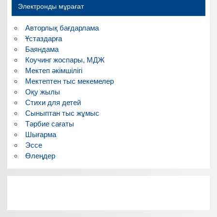
Электронды мұрағат
Авторлық бағдарлама
Ұстаздарға
Баяндама
Коучинг жоспары, МДЖ
Мектеп әкімшілігі
Мектептен тыс мекемелер
Оқу жылы
Стихи для детей
Сыныптан тыс жұмыс
Тәрбие сағаты
Шығарма
Эссе
Өлеңдер