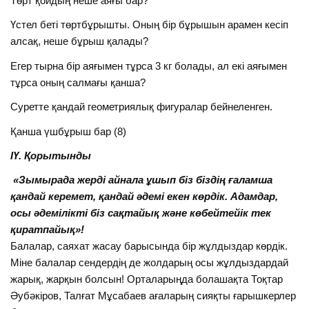
Төрт қойдың неше аяғы бар?
Үстел беті төртбұрышты. Оның бір бұрышын арамен кесіп
алсақ, неше бұрыш қалады?
Егер тырна бір аяғымен тұрса 3 кг болады, ал екі аяғымен
тұрса оның салмағы қанша?
Суретте қандай геометриялық фигуралар бейнеленген.
Қанша үшбұрыш бар (8)
ІҮ. Қорытынды
«Зымырада жерді айнала ұшып біз біздің ғаламша
қандай керемет, қандай әдемі екен көрдік. Адамдар,
осы әдемілікті біз сақтайық және көбейтейік тек
қиратпайық»!
Балалар, саяхат жасау барысында бір жұлдыздар көрдік.
Міне балалар сендердің де жолдарың осы жұлдыздардай
жарық, жарқын болсын! Орталарыңда болашақта Тоқтар
Әубәкіров, Талғат Мұсабаев ағаларың сияқты ғарышкерлер