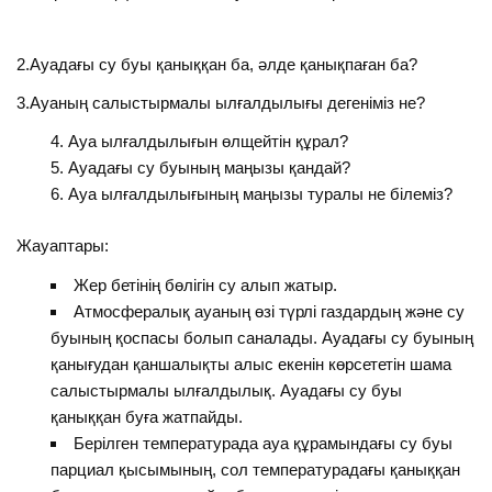
2.Ауадағы су буы қаныққан ба, әлде қанықпаған ба?
3.Ауаның салыстырмалы ылғалдылығы дегеніміз не?
Ауа ылғалдылығын өлщейтін құрал?
Ауадағы су буының маңызы қандай?
Ауа ылғалдылығының маңызы туралы не білеміз?
Жауаптары:
Жер бетінің бөлігін су алып жатыр.
Атмосфералық ауаның өзі түрлі газдардың және су
буының қоспасы болып саналады. Ауадағы су буының
қанығудан қаншалықты алыс екенін көрсететін шама
салыстырмалы ылғалдылық. Ауадағы су буы
қаныққан буға жатпайды.
Берілген температурада ауа құрамындағы су буы
парциал қысымының, сол температурадағы қаныққан