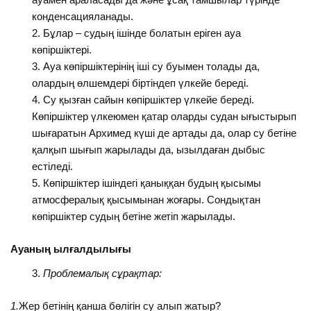
конденсацияланады.
Бұлар – судың ішінде болатын еріген ауа
көпіршіктері.
Ауа көпіршіктерінің іші су буымен толады да,
олардың өлшемдері біртіндеп үлкейе береді.
Су қызған сайын көпіршіктер үлкейе береді.
Көпіршіктер үлкеюмен қатар оларды судан ығыстырып
шығаратын Архимед күші де артады да, олар су бетіне
қалқып шығып жарылады да, ызылдаған дыбыс
естіледі.
Көпіршіктер ішіндегі қаныққан будың қысымы
атмосфералық қысымынан жоғары. Сондықтан
көпіршіктер судың бетіне жетіп жарылады.
Ауаның ылғалдылығы
Проблемалық сұрақтар:
1.
Жер бетінің қанша бөлігін су алып жатыр?