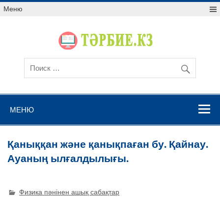
Меню
МЕНЮ
Қаныққан және қанықпаған бу. Қайнау.
Ауаның ылғалдылығы.
Физика пәнінен ашық сабақтар