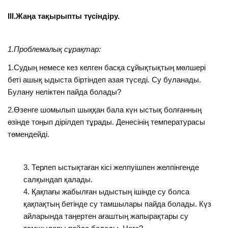
ІІІ.Жаңа тақырыпты түсіндіру.
1.Проблемалық сұрақтар:
1.Судың немесе кез келген басқа сұйықтықтың мөлшері
беті ашық ыдыста біртіндеп азая түседі. Су буланады.
Булану неліктен пайда болады?
2.Өзенге шомылып шыққан бала күн ыстық болғанның
өзінде тоңып дірілдеп тұрады. Денесінің температурасы
төмендейді.
Терлеп ыстықтаған кісі желпуішпен желпінгенде
салқындап қалады.
Қақпағы жабылған ыдыстың ішінде су болса
қақпақтың бетінде су тамшылары пайда болады. Күз
айларында таңертен ағаштың жапырақтары су