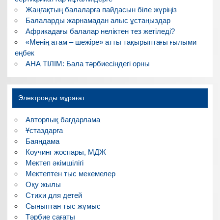
Жаңғақтың балаларға пайдасын біле жүріңіз
Балаларды жарнамадан алыс ұстаңыздар
Африкадағы балалар неліктен тез жетіледі?
«Менің атам – шежіре» атты тақырыптағы ғылыми
еңбек
АНА ТІЛІМ: Бала тәрбиесіндегі орны
Электронды мұрағат
Авторлық бағдарлама
Ұстаздарға
Баяндама
Коучинг жоспары, МДЖ
Мектеп әкімшілігі
Мектептен тыс мекемелер
Оқу жылы
Стихи для детей
Сыныптан тыс жұмыс
Тәрбие сағаты