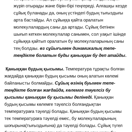
жүріп отырады және бірін-бірі теңгереді. Алғашқы кезде
сұйық буланады да, оның үстіндегі будың тығыздығы
арта бастайды. Ал сұйыққа қайта оралатын
молекулалардың саны да артады. Сұйық бетінен
шығып кеткен молекулалар санымен, сол уақыт ішінде
сұйыққа қайтып оралатын бу молекулаларының саны
тең болдаы.
өз сұйығымен динамикалық тепе-
теңдікте болатын буды қаныққан бу деп атайды
.
Қаныққан будың қысымы.
Температура тұрақты болған
жағдайда қаныққан будың қысымы оның алатын көлемі
байланысты болмайды.
Сұйық өзінің буымен тепе-
теңдікте болған жағдайда, көлемге тәуелсіз бу
қысымы қаныққан бу қысымы делінеді.
Қаныққан
будың қысымы көлемге тәуелсіз болғандықтан
температураға тәуелді болады. Қаныққан будың қысымы
тек температураға тәуелді емес, бу молекулаларының
шоғырына(тығыздығына) да тәуелді болады. Сұйық түгел