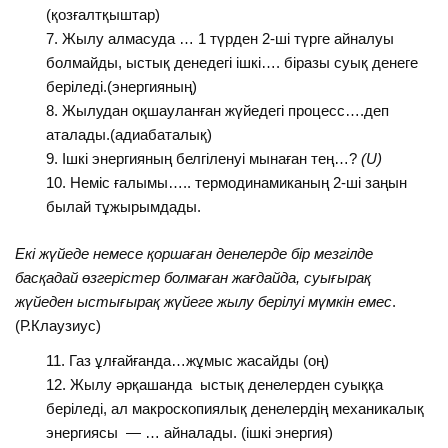
(қозғалтқыштар)
Жылу алмасуда … 1 түрден 2-ші түрге айналуы
болмайды, ыстық денедегі ішкі…. біразы суық денеге
беріледі.(энергияның)
Жылудан оқшауланған жүйедегі процесс….деп
аталады.(адиабаталық)
Ішкі энергияның белгіленуі мынаған тең…?
(
U
)
Неміс ғалымы….. термодинамиканың 2-ші заңын
былай тұжырымдады.
Екі жүйеде немесе қоршаған денелерде бір мезгілде
басқадай өзгерістер болмаған жағдайда, суығырақ
жүйеден ыстығырақ жүйеге жылу берілуі мүмкін емес
.
(Р.Клаузиус)
Газ ұлғайғанда…жұмыс жасайды (оң)
Жылу әрқашанда ыстық денелерден суыққа
беріледі, ал макроскопиялық денелердің механикалық
энергиясы — … айналады. (ішкі энергия)