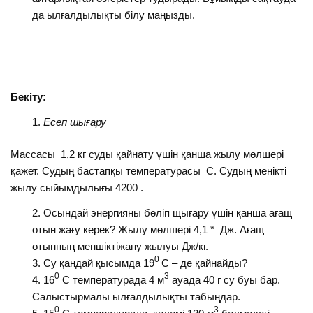
да ылғалдылықты білу маңызды.
Бекіту
:
Есеп шығару
Массасы 1,2 кг суды қайнату үшін қанша жылу мөлшері
қажет. Судың бастапқы температурасы С. Судың менікті
жылу сыйымдылығы 4200 .
Осындай энергияны бөліп щығару үшін қанша ағащ
отын жағу керек? Жылу мөлшері 4,1 * Дж. Ағащ
отынның меншіктіжану жылуы Дж/кг.
0
Су қандай қысымда 19
С – де қайнайды?
0
3
16
С температурада 4 м
ауада 40 г су буы бар.
Салыстырмалы ылғалдылықты табыңдар.
0
3