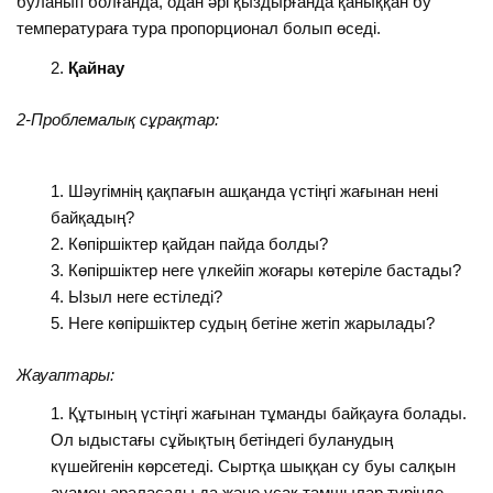
буланып болғанда, одан әрі қыздырғанда қаныққан бу
температураға тура пропорционал болып өседі.
Қайнау
2-Проблемалық сұрақтар:
Шәугімнің қақпағын ашқанда үстіңгі жағынан нені
байқадың?
Көпіршіктер қайдан пайда болды?
Көпіршіктер неге үлкейіп жоғары көтеріле бастады?
Ызыл неге естіледі?
Неге көпіршіктер судың бетіне жетіп жарылады?
Жауаптары:
Құтының үстіңгі жағынан тұманды байқауға болады.
Ол ыдыстағы сұйықтың бетіндегі буланудың
күшейгенін көрсетеді. Сыртқа шыққан су буы салқын
ауамен араласады да және ұсақ тамшылар түрінде