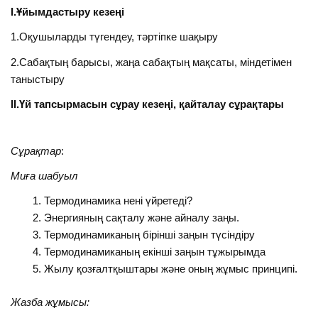
І.Ұйымдастыру кезеңі
1.Оқушыларды түгендеу, тәртіпке шақыру
2.Сабақтың барысы, жаңа сабақтың мақсаты, міндетімен
таныстыру
ІІ.Үй тапсырмасын сұрау кезеңі, қайталау сұрақтары
Сұрақтар
:
Миға шабуыл
Термодинамика нені үйретеді?
Энергияның сақталу және айналу заңы.
Термодинамиканың бірінші заңын түсіндіру
Термодинамиканың екінші заңын тұжырымда
Жылу қозғалтқыштары және оның жұмыс принципі.
Жазба жұмысы: