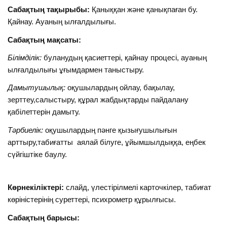
Сабақтың тақырыбы:
Қаныққан және қанықпаған бу.
Қайнау. Ауаның ылғалдылығы.
Сабақтың мақсаты:
Білімділік:
буланудың қасиеттері, қайнау процесі, ауаның
ылғалдылығы ұғымдармен таныстыру.
Дамытушылық:
оқушылардың ойлау, бақылау,
зерттеу,салыстыру, құрал жабдықтарды пайдалану
қабілеттерін дамыту.
Тәрбиелік:
оқушылардың пәнге қызығушылығын
арттыру,табиғатты аялай білуге, ұйымшылдыққа, еңбек
сүйгіштіке баулу.
Көрнекіліктері:
слайд, үлестірілмелі карточкілер, табиғат
көріністерінің суреттері, психрометр құрылғысы.
Сабақтың барысы: