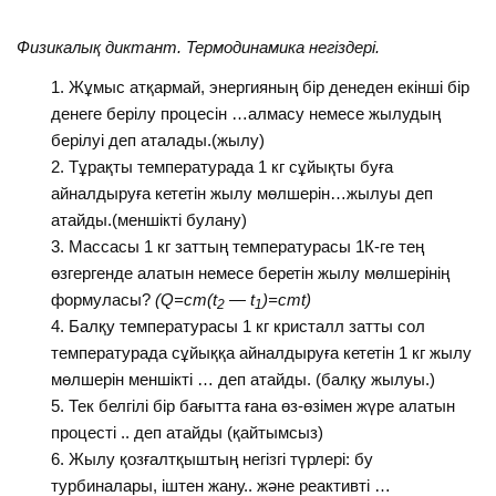
Физикалық диктант.
Термодинамика негіздері.
Жұмыс атқармай, энергияның бір денеден екінші бір
денеге берілу процесін …алмасу немесе жылудың
берілуі деп аталады.(жылу)
Тұрақты температурада 1 кг сұйықты буға
айналдыруға кететін жылу мөлшерін…жылуы деп
атайды.(меншікті булану)
Массасы 1 кг заттың температурасы 1К-ге тең
өзгергенде алатын немесе беретін жылу мөлшерінің
формуласы?
(Q=cm(
t
— t
)=cmt)
2
1
Балқу температурасы 1 кг кристалл затты сол
температурада сұйыққа айналдыруға кететін 1 кг жылу
мөлшерін меншікті … деп атайды. (балқу жылуы.)
Тек белгілі бір бағытта ғана өз-өзімен жүре алатын
процесті .. деп атайды (қайтымсыз)
Жылу қозғалтқыштың негізгі түрлері: бу
турбиналары, іштен жану.. және реактивті …