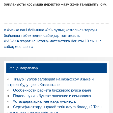
байланысты қосымша деректер жазу және тақырыпты оқу.
Навигация
« Физика пәні бойынша «Жылулық қозғалыс» тарауы
по
бойынша тізбектелген сабақтар топтамасы.
записям
ФИЗИКА жаратылыстану-математика бағыты 10 сынып
сабақ жоспары »
Жаңа мақалалар
Тимур Турлов заговорил на казахском языке и
строит будущее в Казахстане
Особенности расчета биржевого курса юаня
Подсолнухи в букете: значение и символика
Ұстаздарға арналған жаңа мүмкіндік
Сертификаттарды қалай тегін алуға болады? Тегін
сертификаттар мұғалімдерге