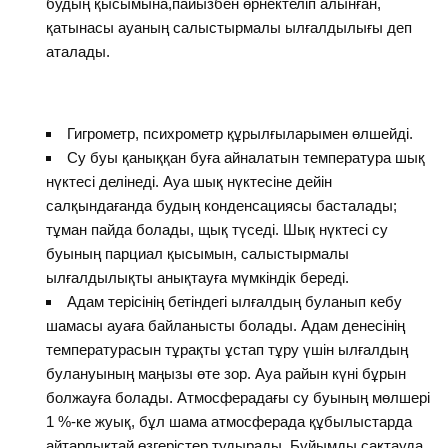
будың қысымына,пайызбен өрнектеліп алынған,
қатынасы ауаның салыстырмалы ылғалдылығы деп
аталады.
Гигрометр, психрометр құрылғыларымен өлшейді.
Су буы қаныққан буға айналатын температура шық
нүктесі делінеді. Ауа шық нүктесіне дейін
салқындағанда будың конденсациясы басталады;
тұман пайда болады, щық түседі. Шық нүктесі су
буының парциал қысымын, салыстырмалы
ылғалдылықты анықтауға мүмкіндік береді.
Адам терісінің бетіндегі ылғалдың буланып кебу
шамасы ауаға байланысты болады. Адам денесінің
температурасын тұрақты ұстап тұру үшін ылғалдың
булануының маңызы өте зор. Ауа райын күні бұрын
болжауға болады. Атмосферадағы су буының мөлшері
1 %-ке жуық, бұл шама атмосферада құбылыстарда
айтарлықтай өзгерістер тудырады. Бұйымды сақтауда