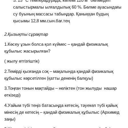
15
С темперадурада, көлемі 120 м
бөлмедегі
салыстырмалы ылғалдылық 60 %. Бөлме ауасындағы
су буының массасы табыңдар. Қаныққан будың
қысымы 12,8 мм.сын.бағ.тең
2.Қызықты сұрақтар
1.Көсеу ұзын болса қол күймес – қандай физикалық
құбылыс жасырылған?
( жылу өтгізгіштік)
2.Темірді қызғанда соқ – мақалында қандай физикалық
құбылыс көрсетілген (қатты дененің балқуы)
3.Тоңған тонын мақтайды – неліктен (тон жылуды нашар
өткізеді)
4.Уайым түбі теңіз батасыңда кетесің, тәуекел түбі қайық
мінесің де кетесің – қандай физикалық құбылыс (Архимед
заңы)