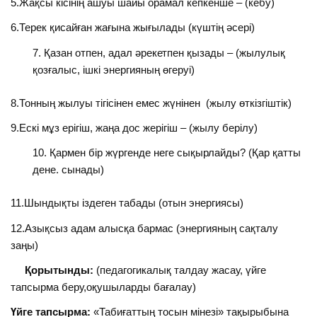
5.Жақсы кісінің ашуы шайы орамал кепкенше – (кебу)
6.Терек қисайған жағына жығылады (күштің әсері)
Қазан отпен, адал әрекетпен қызады – (жылулық
қозғалыс, ішкі энергияның өгеруі)
8.Тонның жылуы тігісінен емес жүнінен (жылу өткізгіштік)
9.Ескі мұз ерігіш, жаңа дос жерігіш – (жылу берілу)
Қармен бір жүргенде неге сықырлайды? (Қар қатты
дене. сынады)
11.Шындықты іздеген табады (отын энергиясы)
12.Азықсыз адам алысқа бармас (энергияның сақталу
заңы)
Қорытынды:
(педагогикалық талдау жасау, үйге
тапсырма беру,оқушыларды бағалау)
Үйге тапсырма:
«Табиғаттың тосын мінезі» тақырыбына