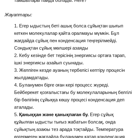
тамшылары пайда болады. Неге?
Жауаптары:
Егер ыдыстың беті ашық болса сұйықтан шығып
кеткен молекулалар қайта оралмауы мүмкін. Бұл
жағдайда сұйық пен конденсация теңгерілмейді.
Сондықтан сұйық мөлшері азаяды
Кебу кезінде бет терісінің энергиясы ортаға тарап,
ішкі энергиясы азайып суынады.
Желпіген кезде ауаның тербелісі кептіру процесін
жылдамдатады.
Буланумен бірге оған кері процесс жүреді.
Бейберекет қозғалыстағы бу молекулаларының белгілі
бір бөлігінің сұйыққа көшу процесі конденсация деп
аталады.
Қаныққан және қанықпаған бу.
Егер сұйық
құйылған ыдысты тығыз жабатын болсақ, онда
сұйықтың азаюы тез арада тоқтайды. Температура
өзгермеген жағдайда буланумен қатар конденсация