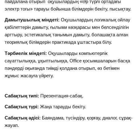
пайдалана отырып оқушылардың «Әр түрлі ортадағы
электр тогы» тарауы бойынша білімдерін бекіту, пысықтау.
Дамытушылық міндеті:
Оқушылардың логикалық ойлау
қабілеттерін дамыту, ғылыми көзқарасы мен белсенділігін
арттыру, эстетикалық танымын дамыту, болашақта алған
теориялық білімдерін практикада ұштастыра білу.
Тәрбиелік міндеті:
Оқушыларды компьютерлік
сауаттылыққа, ұқыптылыққа, Office қосымшаларын басқа
пәндерді оқығанда тиімді қолдана отырып, өз бетімен
жұмыс жасауға үйрету.
Сабақтың типі:
Презентация-сабақ.
Сабақтың түрі:
Жаңа тарауды бекіту.
Сабақтың әдісі:
Баяндама, түсіндіру, қорғау, диалог, сұрақ-
жауап.