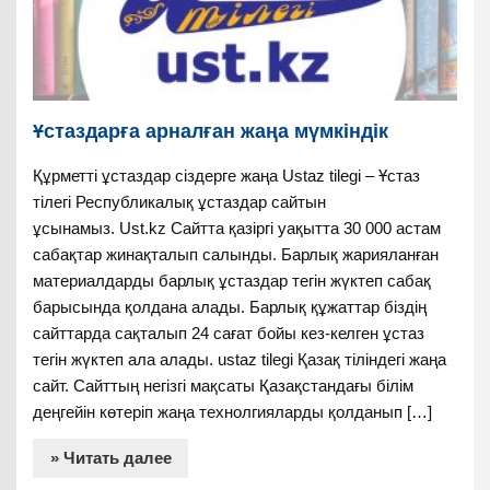
Ұстаздарға арналған жаңа мүмкіндік
Құрметті ұстаздар сіздерге жаңа Ustaz tilegi – Ұстаз
тілегі Республикалық ұстаздар сайтын
ұсынамыз. Ust.kz Сайтта қазіргі уақытта 30 000 астам
сабақтар жинақталып салынды. Барлық жарияланған
материалдарды барлық ұстаздар тегін жүктеп сабақ
барысында қолдана алады. Барлық құжаттар біздің
сайттарда сақталып 24 сағат бойы кез-келген ұстаз
тегін жүктеп ала алады. ustaz tilegi Қазақ тіліндегі жаңа
сайт. Сайттың негізгі мақсаты Қазақстандағы білім
деңгейін көтеріп жаңа технолгияларды қолданып […]
» Читать далее