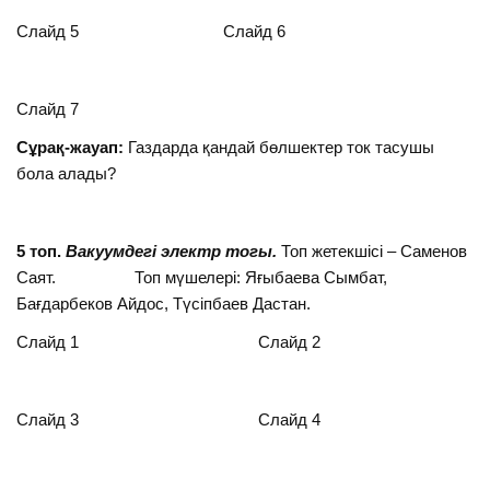
Слайд 5 Слайд 6
Слайд 7
Сұрақ-жауап:
Газдарда қандай бөлшектер ток тасушы
бола алады?
5
топ.
Вакуумдегі электр тогы.
Топ жетекшісі – Саменов
Саят. Топ мүшелері: Яғыбаева Сымбат,
Бағдарбеков Айдос, Түсіпбаев Дастан.
Слайд 1 Слайд 2
Слайд 3 Слайд 4