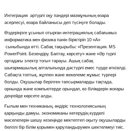
Интеграция әртүрлі оқу пәндері мазмұнының өзара
әсерлесуі, өзара байланысы деп түсінуге болады.
Өздеріңізге ұсынып отырған интеграциялық сабағымыз
информатика мен физика пәнін біріктіріп 10 «А»
сыныбында өтті. Сабақ тақырыбы: «Презентация. MS
PowerPoint. Безендіру. Баптау, көрсету» және «Әр түрлі
ортадағы электр тогы» тарауы. Ашық сабақ
шығармашылық апталығында дәстүрлі емес түрде өткізілді.
Сабақта топтық, жұппен және жекелеме жұмыс түрлері
болды. Оқушылар берілген тапсырмаларды тақтада,
орнында және компьютерде орындап, өз білімдерін жоғары
деңгейде көрсете алды.
Ғылым мен техниканың, өндіріс технологиясының
қарқынды дамуы, экономиканы көтерудің күрделі
мәселелерін шешу кезеңінде мектептегі оқыту оқушыларды
белгілі бір білім қорымен қаруландырумен шектелмеуі тиіс.