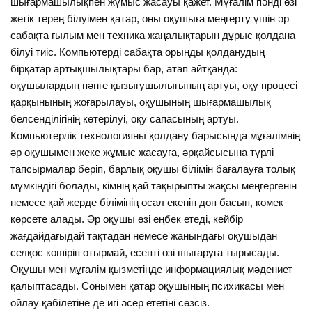
шығармашылықпен жұмыс жасауы қажет. Мұғалім пәнді өзі
жетік терең білуімен қатар, оны оқушыға меңгерту үшін әр
сабақта ғылым мен техника жаңалықтарын дұрыс қолдана
білуі тиіс. Компьютерді сабақта орынды қолданудың
бірқатар артықшылықтары бар, атап айтқанда:
оқушылардың пәнге қызығушылығының артуы, оқу процесі
қарқынының жоғарылауы, оқушының шығармашылық
белсенділігінің көтерілуі, оқу сапасының артуы.
Компьютерлік технологияны қолдану барысында мұғалімнің
әр оқушымен жеке жұмыс жасауға, әрқайсысына түрлі
тапсырмалар беріп, барлық оқушы білімін бағалауға толық
мүмкіндігі болады, кімнің қай тақырыпты жақсы меңгергенін
немесе қай жерде білімінің осал екенін дөп басып, көмек
көрсете алады. Әр оқушы өзі еңбек етеді, кейбір
жағдайдағыдай тақтадан немесе жанындағы оқушыдан
селқос көшіріп отырмай, есепті өзі шығаруға тырысады.
Оқушы мен мұғалім қызметінде информациялық мәдениет
қалыптасады. Сонымен қатар оқушының психикасы мен
ойлау қабілетіне де игі әсер ететіні сөзсіз.