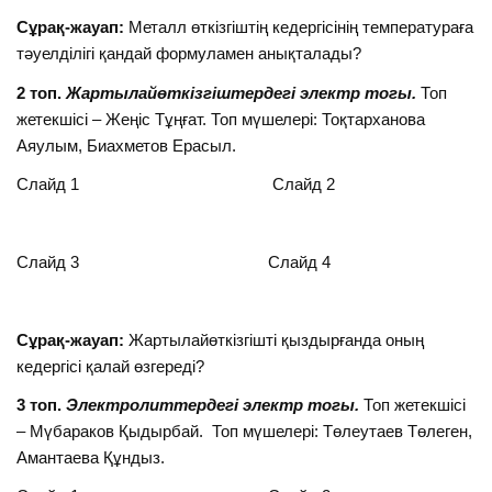
Сұрақ-жауап:
Металл өткізгіштің кедергісінің температураға
тәуелділігі қандай формуламен анықталады?
2 топ.
Жартылайөткізгіштердегі электр тогы.
Топ
жетекшісі – Жеңіс Тұңғат. Топ мүшелері: Тоқтарханова
Аяулым, Биахметов Ерасыл.
Слайд 1 Слайд 2
Слайд 3 Слайд 4
Сұрақ-жауап:
Жартылайөткізгішті қыздырғанда оның
кедергісі қалай өзгереді?
3 топ.
Электролиттердегі электр тогы.
Топ жетекшісі
– Мүбараков Қыдырбай. Топ мүшелері: Төлеутаев Төлеген,
Амантаева Құндыз.