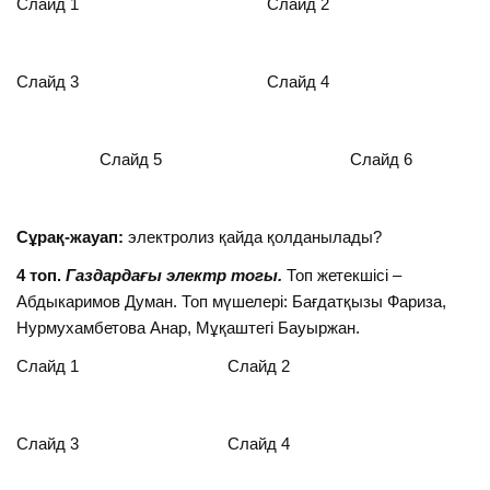
Слайд 1 Слайд 2
Слайд 3 Слайд 4
Слайд 5 Слайд 6
Сұрақ-жауап:
электролиз қайда қолданылады?
4 топ.
Газдардағы электр тогы.
Топ жетекшісі –
Абдыкаримов Думан. Топ мүшелері: Бағдатқызы Фариза,
Нурмухамбетова Анар, Мұқаштегі Бауыржан.
Слайд 1 Слайд 2
Слайд 3 Слайд 4