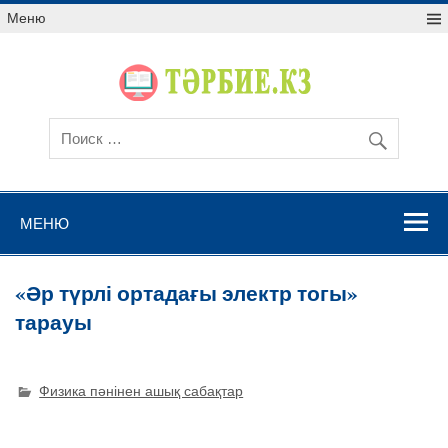
Меню
МЕНЮ
«Әр түрлі ортадағы электр тогы»
тарауы
Физика пәнінен ашық сабақтар