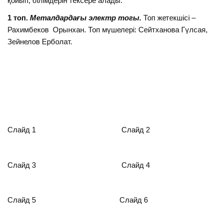
қойып, білімдерін тексере алады.
1 топ.
Металдардағы электр тогы.
Топ жетекшісі –
Рахимбеков Орынхан. Топ мүшелері: Сейтханова Гүлсая,
Зейнелов Ерболат.
Слайд 1 Слайд 2
Слайд 3 Слайд 4
Слайд 5 Слайд 6