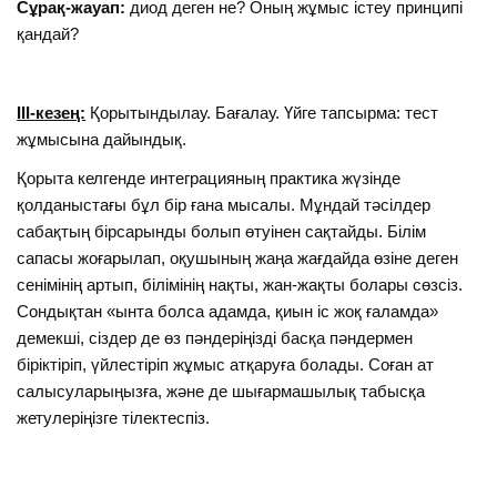
Сұрақ-жауап:
диод деген не? Оның жұмыс істеу принципі
қандай?
ІII-кезең:
Қорытындылау. Бағалау. Үйге тапсырма: тест
жұмысына дайындық.
Қорыта келгенде интеграцияның практика жүзінде
қолданыстағы бұл бір ғана мысалы. Мұндай тәсілдер
сабақтың бірсарынды болып өтуінен сақтайды. Білім
сапасы жоғарылап, оқушының жаңа жағдайда өзіне деген
сенімінің артып, білімінің нақты, жан-жақты болары сөзсіз.
Сондықтан «ынта болса адамда, қиын іс жоқ ғаламда»
демекші, сіздер де өз пәндеріңізді басқа пәндермен
біріктіріп, үйлестіріп жұмыс атқаруға болады. Соған ат
салысуларыңызға, және де шығармашылық табысқа
жетулеріңізге тілектеспіз.