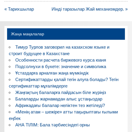
Навигация
« Тарихшылар
Иінді таразылар Жай механизмдер. »
по
записям
Жаңа мақалалар
Тимур Турлов заговорил на казахском языке и
строит будущее в Казахстане
Особенности расчета биржевого курса юаня
Подсолнухи в букете: значение и символика
Ұстаздарға арналған жаңа мүмкіндік
Сертификаттарды қалай тегін алуға болады? Тегін
сертификаттар мұғалімдерге
Жаңғақтың балаларға пайдасын біле жүріңіз
Балаларды жарнамадан алыс ұстаңыздар
Африкадағы балалар неліктен тез жетіледі?
«Менің атам – шежіре» атты тақырыптағы ғылыми
еңбек
АНА ТІЛІМ: Бала тәрбиесіндегі орны