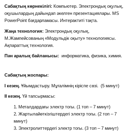
Сабақтың көрнекілігі:
Компьютер. Электрондық оқулық,
оқушылардың дайындап әкелген презентациялары. MS
PowerPoint бағдарламасы. Интерактиті тақта.
Жаңа технология:
Электрондық оқулық,
М.Жампейсованың «Модульдік оқыту» технологиясы.
Ақпараттық технология.
Пән аралық байланысы:
информатика, физика, химия.
Сабақтың жоспары:
І кезең.
Ұйымдастыру. Мұғалімнің кіріспе сөзі. (5 минут)
ІІ кезең.
Үй тапсырмасы:
Металдардағы электр тогы. (1 топ – 7 минут)
Жартылайөткізгіштердегі электр тогы. (2 топ – 7
минут)
Электролиттердегі электр тогы. (3 топ – 7 минут)