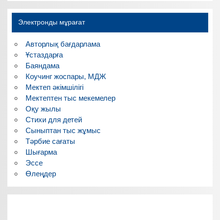
Электронды мұрағат
Авторлық бағдарлама
Ұстаздарға
Баяндама
Коучинг жоспары, МДЖ
Мектеп әкімшілігі
Мектептен тыс мекемелер
Оқу жылы
Стихи для детей
Сыныптан тыс жұмыс
Тәрбие сағаты
Шығарма
Эссе
Өлеңдер