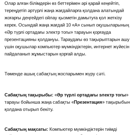
Олар алған білімдерін өз беттерімен әрі қарай кеңейтіп,
тереңдетіп әртүрлі жаңа жағдайларға қолдана алатындай
жоғарғы деңгейдегі ойлау қызметін дамытуға қол жеткізу
керек. Осындай жаңа жағдай 10 «А» сынып оқушыларының
«Әр түрлі ортадағы электр тогы» тарауын қорғауда
презентацияны қолдануы. Тараудағы өз тақырыптарын ашу
үшін оқушылар компьютер мүмкіндіктерін, интернет жүйесін
пайдаланып жұмыстарын қорғай алды.
Төменде ашық сабақтың жоспарымен жүру сәті.
Сабақтың тақырыбы:
«
Әр түрлі ортадағы электр тогы
»
тарауы бойынша жаңа сабақты «
Презентация
» тақырыбын
қолдана отырып бекіту.
Сабақтың мақсаты:
Компьютер мүмкіндіктерін тиімді