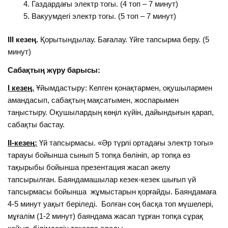
Газдардағы электр тогы. (4 топ – 7 минут)
Вакуумдегі электр тогы. (5 топ – 7 минут)
ІІІ кезең.
Қорытындылау. Бағалау. Үйге тапсырма беру. (5
минут)
Сабақтың жүру барысы:
I кезең.
Ұйымдастыру: Келген қонақтармен, оқушылармен
амандасып, сабақтың мақсатымен, жоспарымен
таңыстыру. Оқушылардың көңіл күйін, дайындығын қарап,
сабақты бастау.
II-кезең:
Үй тапсырмасы. «Әр түрлі ортадағы электр тогы»
тарауы бойынша сынып 5 топқа бөлініп, әр топқа өз
тақырыбы бойынша презентация жасап әкелу
тапсырылған. Баяндамашылар кезек-кезек шығып үй
тапсырмасы бойынша жұмыстарын қорғайды. Баяндамаға
4-5 минут уақыт беріледі. Болған соң басқа топ мүшелері,
мұғалім (1-2 минут) баяндама жасап тұрған топқа сұрақ