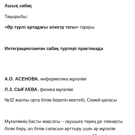
Ашық сабақ
Тақырыбы:
«Әр түрлі ортадағы электр тогы»
тарауы
Интеграциялан
ғ
ан саба
қ түрлері практикада
А
.О. АСЕНОВА
, информатика мұғалімі
Л.З. СЫҒАЕВА
, физика мұғалімі
№32 жалпы орта білім беретін мектебі, Семей қаласы
Мұғалімнің басты мақсаты – оқушыға терең де тиянақты
білім беру, ал білім сапасын арттыру үшін әр мұғалім