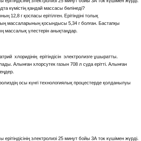
ерітіндісінің электролизі 25 минут бойы 3А ток күшімен жүрді.
одта күмістің қандай массасы бөлінеді?
ының 12,8 г қоспасы ерітілген. Ерітіндіні толық
дың массаларының қосындысы 5,34 г болған. Бастапқы
ның массалық үлестерін анықтаңдар.
атрий хлоридінің ерітіндісін электролизге ұшыратты.
ады. Алынған хлорсутек газын 708 л суда ерітті. Алынған
еңдер.
ролиздің осы күнгі технологиялық процестерде қолданылуы
ерітіндісінің электролизі 25 минут бойы 3А ток күшімен жүрді.