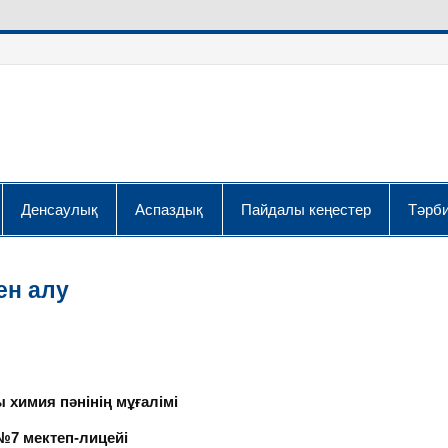
Денсаулық
Аспаздық
Пайдалы кеңестер
Тәрби
ен алу
 химия пәнінің мұғалімі
№7 мектеп-лицейі