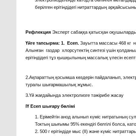
берілген ерітіндідегі нитраттардың әрқайсысы
Рефлекция
Эксперт сабаққа қатысқан оқушылард
Үйге тапсырма: 1. Есеп.
Зауытта массасы 468 кг н
Алынған газдар хлорсутектің синтезі үшін қолданыл
ерітіндідегі тұз қышқылының массалық үлесін есепт
2.Ақпараттың қосымша көздерін пайдаланып, элект
туралы шығармашылық жұмыс.
3.Үй жағдайында электролизге тәжірибе жасау
ІҮ Есеп шығару бөлімі
Ерімейтін анод алынып күміс нитратының сулы 
Токтың шығымы 95% екендігі белгілі болса, кат
500 г ерітіндіде мыс (ІІ) және күміс нитраттар