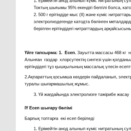
Ерімейтін анод алынып күміс нитратының сулы 
Токтың шығымы 95% екендігі белгілі болса, кат
500 г ерітіндіде мыс (ІІ) және күміс нитраттар
электролиздегенде катодта бөлінген металдар
берілген ерітіндідегі нитраттардың әрқайсысы
Үйге тапсырма: 1. Есеп.
Зауытта массасы 468 кг н
Алынған газдар хлорсутектің синтезі үшін қолданыл
ерітіндідегі тұз қышқылының массалық үлесін есепт
2.Ақпараттың қосымша көздерін пайдаланып, элект
туралы шығармашылық жұмыс.
Үй жағдайында электролизге тәжірибе жасау
ІҮ Есеп шығару бөлімі
Барлық топтарға екі есеп беріледі
Ерімейтін анод алынып күміс нитратының сулы 