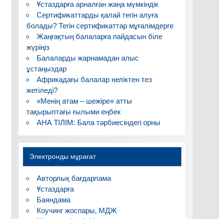
Ұстаздарға арналған жаңа мүмкіндік
Сертификаттарды қалай тегін алуға
болады? Тегін сертификаттар мұғалімдерге
Жаңғақтың балаларға пайдасын біле
жүріңіз
Балаларды жарнамадан алыс
ұстаңыздар
Африкадағы балалар неліктен тез
жетіледі?
«Менің атам – шежіре» атты
тақырыптағы ғылыми еңбек
АНА ТІЛІМ: Бала тәрбиесіндегі орны
Электронды мұрағат
Авторлық бағдарлама
Ұстаздарға
Баяндама
Коучинг жоспары, МДЖ