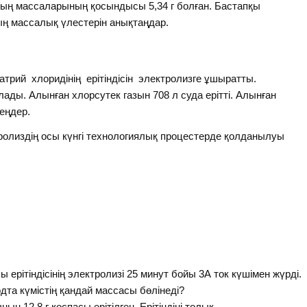
дың массаларының қосындысы 5,34 г болған. Бастапқы
ның массалық үлестерін анықтаңдар.
атрий хлоридінің ерітіндісін электролизге ұшыратты.
ады. Алынған хлорсутек газын 708 л суда ерітті. Алынған
еңдер.
ролиздің осы күнгі технологиялық процестерде қолданылуы
ерітіндісінің электролизі 25 минут бойы 3А ток күшімен жүрді.
одта күмістің қандай массасы бөлінеді?
ының 12,8 г қоспасы ерітілген. Ерітіндіні толық