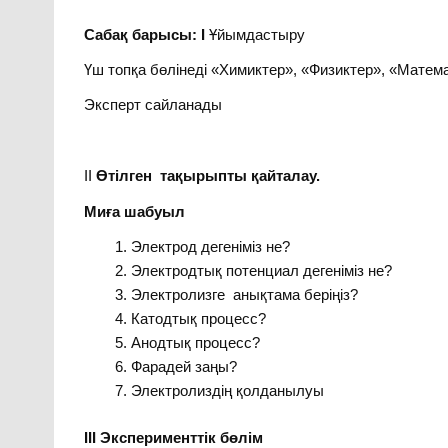
Сабақ барысы: І
Ұйымдастыру
Үш топқа бөлінеді «Химиктер», «Физиктер», «Матем
Эксперт сайланады
ІІ
Өтілген тақырыпты қайталау.
Миға шабуыл
Электрод дегеніміз не?
Электродтық потенциал дегеніміз не?
Электролизге анықтама беріңіз?
Катодтық процесс?
Анодтық процесс?
Фарадей заңы?
Электролиздің қолданылуы
ІІІ Эксперименттік бөлім