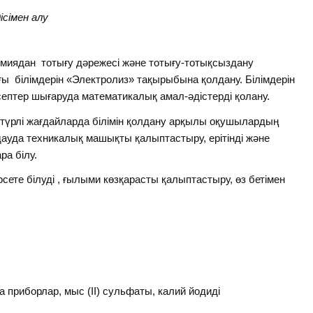
сімен алу
химиядан
тотығу дәрежесі және тотығу-тотықсыздану
ы білімдерін «Электролиз» тақырыбына қолдану. Білімдерін
птер шығаруда математикалық амал-әдістерді қолану.
әр түрлі жағдайларда білімін қолдану арқылы оқушылардың
дауда техникалық машықты қалыптастыру, ерітінді және
ра білу.
өрсете білуді , ғылыми көзқарасты қалыптастыру, өз бетімен
а приборлар, мыс (ІІ) сульфаты, калий йодиді