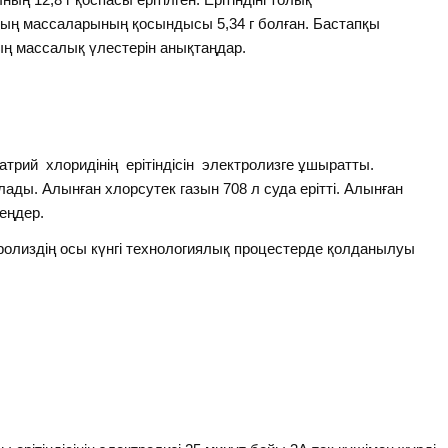
дың массаларының қосындысы 5,34 г болған. Бастапқы
ның массалық үлестерін анықтаңдар.
атрий хлоридінің ерітіндісін электролизге ұшыратты.
ады. Алынған хлорсутек газын 708 л суда ерітті. Алынған
еңдер.
ролиздің осы күнгі технологиялық процестерде қолданылуы