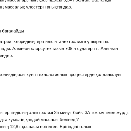
ның массалық үлестерін анықтаңдар.
ы бағалайды
атрий хлоридінің ерітіндісін электролизге ұшыратты.
ады. Алынған хлорсутек газын 708 л суда ерітті. Алынған
еңдер.
ролиздің осы күнгі технологиялық процестерде қолданылуы
ерітіндісінің электролизі 25 минут бойы 3А ток күшімен жүрді.
одта күмістің қандай массасы бөлінеді?
ының 12,8 г қоспасы ерітілген. Ерітіндіні толық