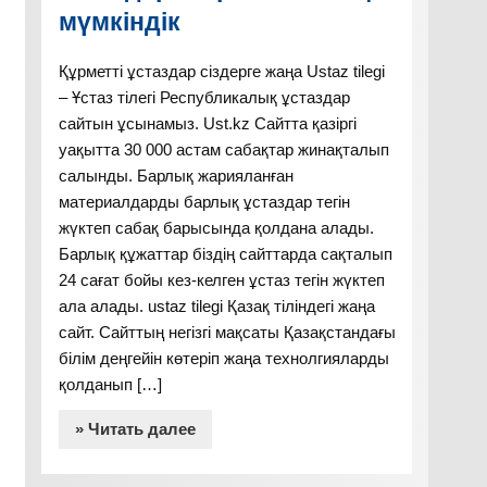
мүмкіндік
Құрметті ұстаздар сіздерге жаңа Ustaz tilegi
– Ұстаз тілегі Республикалық ұстаздар
сайтын ұсынамыз. Ust.kz Сайтта қазіргі
уақытта 30 000 астам сабақтар жинақталып
салынды. Барлық жарияланған
материалдарды барлық ұстаздар тегін
жүктеп сабақ барысында қолдана алады.
Барлық құжаттар біздің сайттарда сақталып
24 сағат бойы кез-келген ұстаз тегін жүктеп
ала алады. ustaz tilegi Қазақ тіліндегі жаңа
сайт. Сайттың негізгі мақсаты Қазақстандағы
білім деңгейін көтеріп жаңа технолгияларды
қолданып […]
» Читать далее