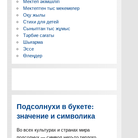
Мектеп әкімшілігі
Мектептен тыс мекемелер
Оқу жылы
Стихи для детей
Сыныптан тыс жұмыс
Тәрбие сағаты
Шығарма
Эссе
Өлеңдер
Подсолнухи в букете:
значение и символика
Во всех культурах и странах мира
подсолнух — символ чего-то теплого,