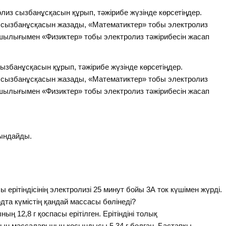
ролиз сызбанұсқасын құрып, тәжірибе жүзінде көрсетіңдер.
з сызбанұсқасын жазады, «Математиктер» тобы электролиз
басшылығымен «Физиктер» тобы электролиз тәжірибесін жасап
 сызбанұсқасын құрып, тәжірибе жүзінде көрсетіңдер.
з сызбанұсқасын жазады, «Математиктер» тобы электролиз
басшылығымен «Физиктер» тобы электролиз тәжірибесін жасап
ындайды.
ерітіндісінің электролизі 25 минут бойы 3А ток күшімен жүрді.
одта күмістің қандай массасы бөлінеді?
ының 12,8 г қоспасы ерітілген. Ерітіндіні толық
дың массаларының қосындысы 5,34 г болған. Бастапқы