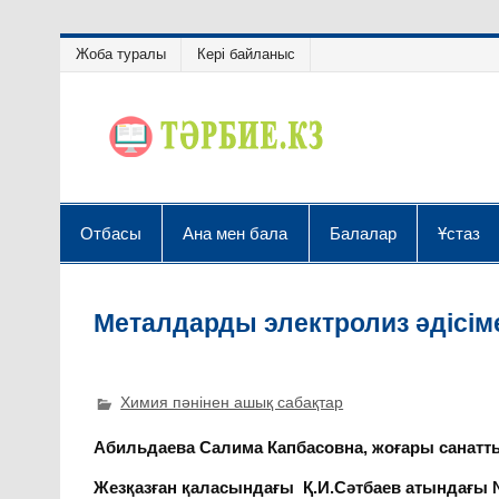
Жоба туралы
Кері байланыс
Отбасы
Ана мен бала
Балалар
Ұстаз
Металдарды электролиз әдісім
Химия пәнінен ашық сабақтар
Абильдаева Салима Капбасовна, жоғары санатты
Жезқазған қаласындағы Қ.И.Сәтбаев атындағы 