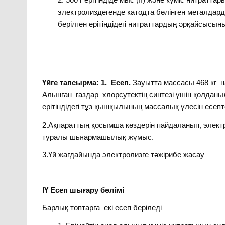
электролиздегенде катодта бөлінген металдар
берілген ерітіндідегі нитраттардың әрқайсысы
Үйге тапсырма: 1. Есеп.
Зауытта массасы 468 кг н
Алынған газдар хлорсутектің синтезі үшін қолданыл
ерітіндідегі тұз қышқылының массалық үлесін есепт
2.Ақпараттың қосымша көздерін пайдаланып, элект
туралы шығармашылық жұмыс.
3.Үй жағдайында электролизге тәжірибе жасау
ІҮ Есеп шығару бөлімі
Барлық топтарға екі есеп беріледі