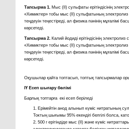
Тапсырма 1.
Мыс (ІІ) сульфаты ерітіндісінің элект
«Химиктер» тобы мыс (ІІ) сульфатының электроли
теңдеуін теңестіреді, ал физика пәнінің мұғалімі 
көрсетеді.
Тапсырма 2.
Калий йодиді ерітіндісінің электролиз
«Химиктер» тобы мыс (ІІ) сульфатының электроли
теңдеуін теңестіреді, ал физика пәнінің мұғалімі 
көрсетеді.
Оқушылар қайта топтасып, топтық тапсырмалар ор
ІҮ Есеп шығару бөлімі
Барлық топтарға екі есеп беріледі
Ерімейтін анод алынып күміс нитратының сулы 
Токтың шығымы 95% екендігі белгілі болса, кат
500 г ерітіндіде мыс (ІІ) және күміс нитраттар
электролиздегенде катодта бөлінген металдар