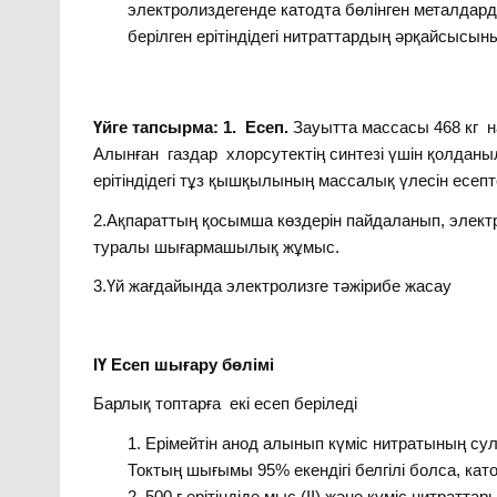
электролиздегенде катодта бөлінген металдар
берілген ерітіндідегі нитраттардың әрқайсысы
Үйге тапсырма: 1. Есеп.
Зауытта массасы 468 кг н
Алынған газдар хлорсутектің синтезі үшін қолданыл
ерітіндідегі тұз қышқылының массалық үлесін есепт
2.Ақпараттың қосымша көздерін пайдаланып, элект
туралы шығармашылық жұмыс.
3.Үй жағдайында электролизге тәжірибе жасау
ІҮ Есеп шығару бөлімі
Барлық топтарға екі есеп беріледі
Ерімейтін анод алынып күміс нитратының сулы 
Токтың шығымы 95% екендігі белгілі болса, кат
500 г ерітіндіде мыс (ІІ) және күміс нитраттар