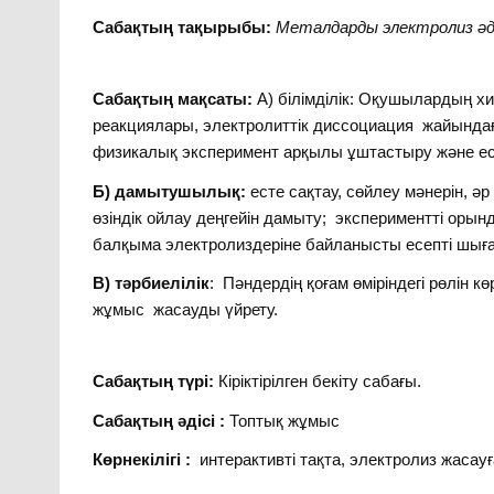
Сабақтың тақырыбы:
Металдарды электролиз әді
Сабақтың мақсаты:
А) білімділік: Оқушылардың 
реакциялары, электролиттік диссоциация жайындағ
физикалық эксперимент арқылы ұштастыру және есе
Б) дамытушылық:
есте сақтау, сөйлеу мәнерін, 
өзіндік ойлау деңгейін дамыту;
экспериментті орын
балқыма электролиздеріне байланысты есепті шыға
В) тәрбиелілік
: Пәндердің қоғам өміріндегі рөлін к
жұмыс жасауды үйрету.
Сабақтың түрі:
Кіріктірілген бекіту сабағы.
Сабақтың әдісі :
Топтық жұмыс
Көрнекілігі :
интерактивті тақта, электролиз жасауғ