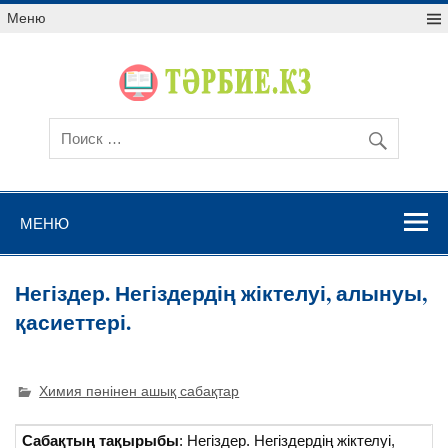
Меню
МЕНЮ
Негіздер. Негіздердің жіктелуі, алынуы,
қасиеттері.
Химия пәнінен ашық сабақтар
Сабақтың тақырыбы
: Негіздер. Негіздердің жіктелуі,