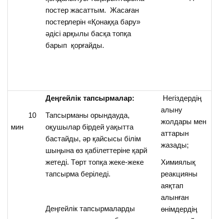
постер жасаттым. Жасаған
постерлерін «Қонаққа бару»
әдісі арқылы басқа топқа
барып қорғайды.
Деңгейлік тапсырмалар:
Негіздердің
алыну
10
Тапсырманы орындауда,
жолдары мен
мин
оқушылар бірдей уақытта
аттарын
бастайды, әр қайсысы білім
жазады;
шыңына өз қабілеттеріне қарй
жетеді. Төрт топқа жеке-жеке
Химиялық
.
тапсырма беріледі.
реакцияны
аяқтап
алынған
Деңгейлік тапсырмаларды
өнімдердің