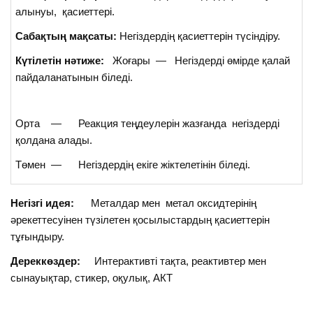
алынуы, қасиеттері.
Сабақтың мақсаты:
Негіздердің қасиеттерін түсіндіру.
Күтілетін нәтиже:
Жоғары — Негіздерді өмірде қалай
пайдаланатынын біледі.
Орта — Реакция теңдеулерін жазғанда негіздерді
қолдана алады.
Төмен — Негіздердің екіге жіктелетінін біледі.
Негізгі идея:
Металдар мен метал оксидтерінің
әрекеттесуінен түзілетен қосылыстардың қасиеттерін
тұғындыру.
Дереккөздер:
Интерактивті тақта, реактивтер мен
сынауықтар, стикер, оқулық, АКТ