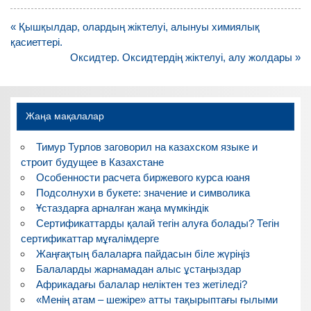
Навигация
« Қышқылдар, олардың жіктелуі, алынуы химиялық
по
қасиеттері.
записям
Оксидтер. Оксидтердің жіктелуі, алу жолдары »
Жаңа мақалалар
Тимур Турлов заговорил на казахском языке и
строит будущее в Казахстане
Особенности расчета биржевого курса юаня
Подсолнухи в букете: значение и символика
Ұстаздарға арналған жаңа мүмкіндік
Сертификаттарды қалай тегін алуға болады? Тегін
сертификаттар мұғалімдерге
Жаңғақтың балаларға пайдасын біле жүріңіз
Балаларды жарнамадан алыс ұстаңыздар
Африкадағы балалар неліктен тез жетіледі?
«Менің атам – шежіре» атты тақырыптағы ғылыми