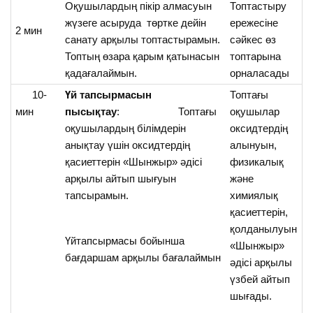
Оқушылардың пікір алмасуын
Топтастыру
жүзеге асыруда төртке дейін
ережесіне
ә
2 мин
санату арқылы топтастырамын.
сәйкес өз
Топтың өзара қарым қатынасын
топтарына
қадағалаймын.
орналасады
10-
Үй тапсырмасын
Топтағы
мин
пысықтау
: Топтағы
оқушылар
оқушылардың білімдерін
оксидтердің
анықтау үшін оксидтердің
алынуын,
қасиеттерін «Шынжыр» әдісі
физикалық
арқылы айтып шығуын
және
тапсырамын.
химиялық
қасиеттерін,
қолданылуын
Үйтапсырмасы бойынша
«Шынжыр»
бағдаршам арқылы бағалаймын
әдісі арқылы
үзбей айтып
шығады.