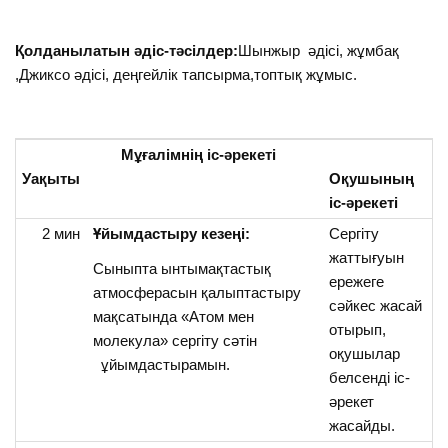
Қолданылатын әдіс-тәсілдер:
Шынжыр әдісі, жұмбақ
,Джиксо әдісі, деңгейлік тапсырма,топтық жұмыс.
Мұғалімнің іс-әрекеті
Уақыты
Оқушының
іс-әрекеті
2 мин
Ұйымдастыру кезеңі:
Сергіту
жаттығуын
Сыныпта ынтымақтастық
ережеге
атмосферасын қалыптастыру
сәйкес жасай
мақсатында «Атом мен
отырып,
молекула» сергіту сәтін
оқушылар
ұйымдастырамын.
белсенді іс-
әрекет
жасайды.