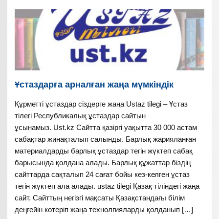
Ұстаздарға арналған жаңа мүмкіндік
Құрметті ұстаздар сіздерге жаңа Ustaz tilegi – Ұстаз
тілегі Республикалық ұстаздар сайтын
ұсынамыз. Ust.kz Сайтта қазіргі уақытта 30 000 астам
сабақтар жинақталып салынды. Барлық жарияланған
материалдарды барлық ұстаздар тегін жүктеп сабақ
барысында қолдана алады. Барлық құжаттар біздің
сайттарда сақталып 24 сағат бойы кез-келген ұстаз
тегін жүктеп ала алады. ustaz tilegi Қазақ тіліндегі жаңа
сайт. Сайттың негізгі мақсаты Қазақстандағы білім
деңгейін көтеріп жаңа технолгияларды қолданып […]