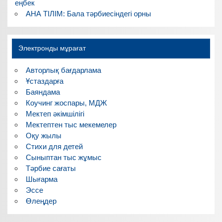
еңбек
АНА ТІЛІМ: Бала тәрбиесіндегі орны
Электронды мұрағат
Авторлық бағдарлама
Ұстаздарға
Баяндама
Коучинг жоспары, МДЖ
Мектеп әкімшілігі
Мектептен тыс мекемелер
Оқу жылы
Стихи для детей
Сыныптан тыс жұмыс
Тәрбие сағаты
Шығарма
Эссе
Өлеңдер