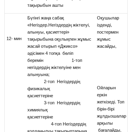
тақырыбын ашты
Бүгінгі жаңа сабақ
Оқушылар
«Негіздер.Негіздердің жіктелуі,
ізденді,
алынуы, қасиеттері»
постермен
12- мин
тақырыбына оқулықпен жұмыс
жұмыс
жасай отырып «Джиксо»
жасайды,
әдісімен 4 топқа бөліп
беремін 1-топ
негіздердің жіктелуіне мен
алынуына;
2-топ Негіздердің
Ойларын
физикалық
еркін
қасиеттеріне
жеткізеді. Топ
3-топ Негіздердің
бірін-бірі
химиялық
жұлдызшалар
қасиеттеріне
арқылы
4-топ Негіздердің
бағалайды.
қолданылуы тақырыптарына