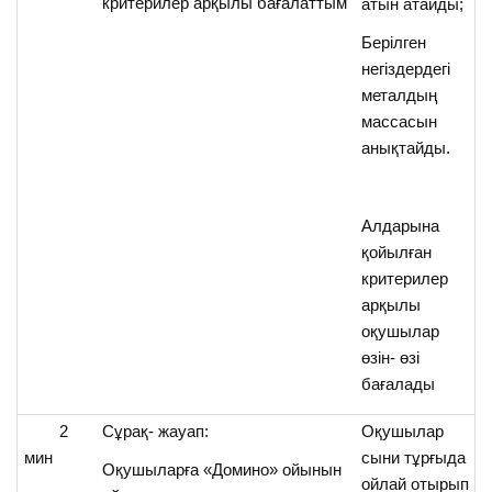
критерилер арқылы бағалаттым
атын атайды;
Берілген
негіздердегі
металдың
массасын
анықтайды.
Алдарына
қойылған
критерилер
арқылы
оқушылар
өзін- өзі
бағалады
2
Сұрақ- жауап:
Оқушылар
мин
сыни тұрғыда
Оқушыларға «Домино» ойынын
ойлай отырып