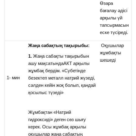
Өзара
бағалау әдісі
арқылы үй
тапсырмасын
еске түсіреді.
Жаңа сабақтың тақырыбы:
Оқушылар
жұмбақты
1.
Жаңа сабақты тақырыбын
шешеді
ашу мақсатындаАКТ арқылы
жұмбақ бердім. «Субетінде
1- мин
безектеп металл натрий жүзеді,
сәлден кейін жоқ болып, қандай
қосылыс түзеді»
Жұмбақтан «Натрий
гидроксиді» деген сөз шығу
керек. Осы жұмбақ арқылы
оқушылар жаңа сабақтың