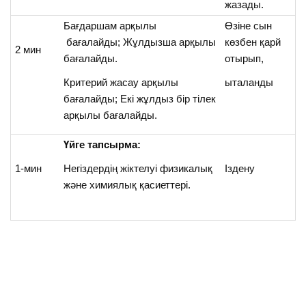
жазады.
Бағдаршам арқылы
Өзіне сын
бағалайды; Жұлдызша арқылы
көзбен қарй
2 мин
бағалайды.
отырып,
Критерий жасау арқылы
ыталанды
бағалайды; Екі жұлдыз бір тілек
арқылы бағалайды.
Үйге тапсырма:
1-мин
Негіздердің жіктелуі физикалық
Іздену
және химиялық қасиеттері.