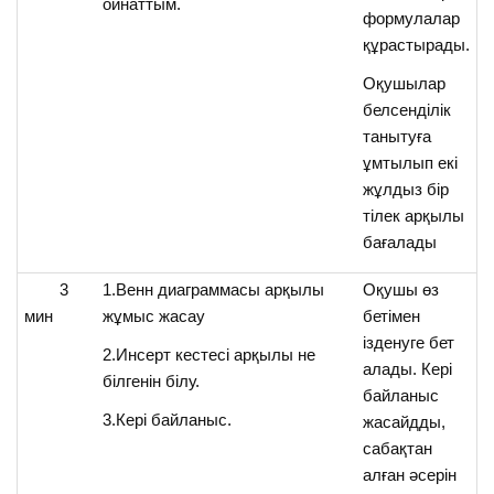
ойнаттым.
формулалар
құрастырады.
Оқушылар
белсенділік
танытуға
ұмтылып екі
жұлдыз бір
тілек арқылы
бағалады
3
1.Венн диаграммасы арқылы
Оқушы өз
мин
жұмыс жасау
бетімен
ізденуге бет
2.Инсерт кестесі арқылы не
алады. Кері
н
білгенін білу.
байланыс
3.Кері байланыс.
жасайдды,
т
сабақтан
алған әсерін