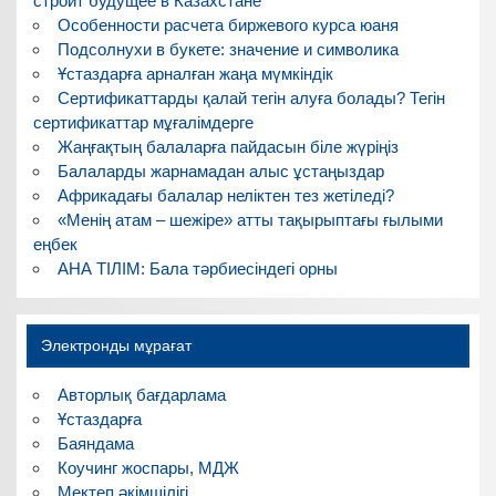
строит будущее в Казахстане
Особенности расчета биржевого курса юаня
Подсолнухи в букете: значение и символика
Ұстаздарға арналған жаңа мүмкіндік
Сертификаттарды қалай тегін алуға болады? Тегін
сертификаттар мұғалімдерге
Жаңғақтың балаларға пайдасын біле жүріңіз
Балаларды жарнамадан алыс ұстаңыздар
Африкадағы балалар неліктен тез жетіледі?
«Менің атам – шежіре» атты тақырыптағы ғылыми
еңбек
АНА ТІЛІМ: Бала тәрбиесіндегі орны
Электронды мұрағат
Авторлық бағдарлама
Ұстаздарға
Баяндама
Коучинг жоспары, МДЖ
Мектеп әкімшілігі