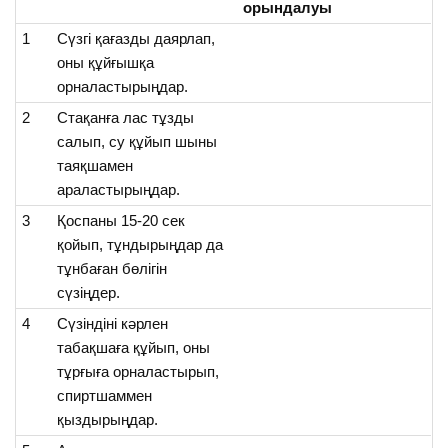
орындалуы
1
Сүзгі қағазды даярлап,
оны құйғышқа
орналастырыңдар.
2
Стақанға лас тұзды
салып, су құйып шыны
таяқшамен
араластырыңдар.
3
Қоспаны 15-20 сек
қойып, тұндырыңдар да
тұнбаған бөлігін
сүзіңдер.
4
Сүзіндіні кәрлен
табақшаға құйып, оны
тұрғыға орналастырып,
спиртшаммен
қыздырыңдар.