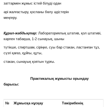
заттармен жұмыс істей білуді одан
әрі жалғастыру, қоспаны бөлу әдістерін
меңгеру.
Құрал-жабдықтар:
Лабораториялық штатив, қол штативі,
кәрлен табақша, 1-2 сынауық, шыны
түтікше, спиртшам, сіріңке, суы бар стакан, ластанған тұз,
сүзгі қағаз, құйғы, құты,
стакан, сынауық қоятын тұрғы.
Практикалық жұмысты орындау
барысы:
№
Жұмысқа нұсқау
Тәжірибенің