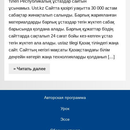
тілегі Республикалық ұстаздар сайтын
ұсынамыз. Ust.kz Сайтта қазіргі уақытта 30 000 астам
сабақтар жинақталып салынды. Барлық жарияланған
материалдарды барлық ұстаздар тегін жүктеп сабақ
барысында қолдана алады. Барлық құжаттар біздің
сайттарда сақталып 24 сағат бойы кез-келген ұстаз
тегін жүктеп ала алады. ustaz tilegi Қазақ тіліндегі жаңа
сайт. Сайттың негізгі мақсаты Қазақстандағы білім
деңгейін көтеріп жаңа технолгияларды қолданып […]
» Читать далее
Авторская программа
Урок
Эссе