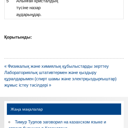
5
Алынған кристалдың
түсіне назар
аударыңдар.
Қорытынды:
Навигация
« Физикалық және химиялық құбылыстарды зерттеу
по
Лабораториялық штативтермен және қыздыру
записям
құралдарымен (спирт шамы және электрқыздырғыштар)
жұмыс істеу тәсілдері »
Жаңа мақалалар
Тимур Турлов заговорил на казахском языке и