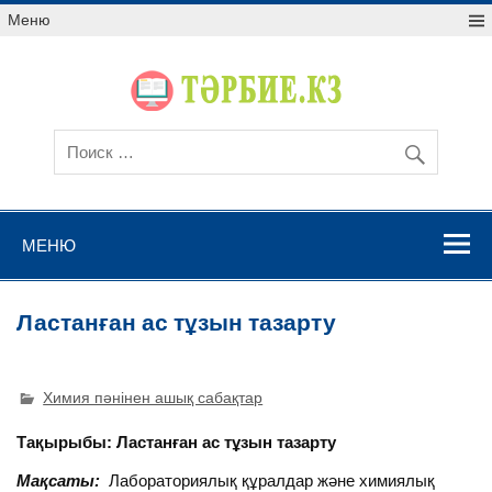
Меню
МЕНЮ
Ластанған ас тұзын тазарту
Химия пәнінен ашық сабақтар
Тақырыбы:
Ластанған ас тұзын тазарту
Мақсаты:
Лабораториялық құралдар және химиялық