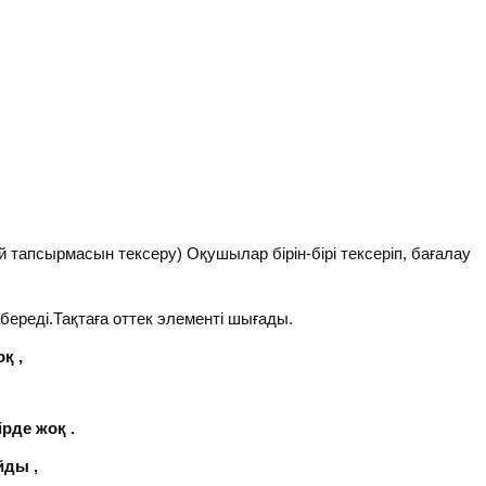
 тапсырмасын тексеру) Оқушылар бірін-бірі тексеріп, бағалау
береді.Тақтаға оттек элементі шығады.
оқ ,
 жоқ .
ы ,