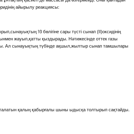
оридінің айырылу реакциясы:
рып,сынауықтың ⅟3 бөлігіне сары түсті сынап (ІІ)оксидінің
 тығынмен жауып,қатты қыздырады. Нәтижесінде оттек газы
ды. Ал сынауықтың түбінде ақшыл,жылтыр сынап тамшылары
п аталатын қалың қабырғалы шыны ыдысқа толтырып сақтайды.