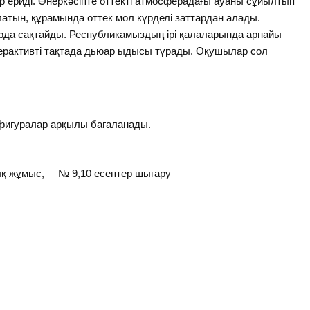
шар ериді. Өнеркәсіпте оттекті атмосферадағы ауаны сұйылтып
атын, құрамында оттек мол күрделі заттардан алады.
дарда сақтайды. Республикамыздың ірі қалаларында арнайы
терактивті тақтада дьюар ыдысы тұрады. Оқушылар сол
 фигуралар арқылы бағаланады.
қ жұмыс, № 9,10 есептер шығару