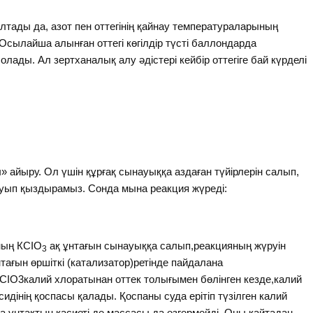
лтады да, азот пен оттегінің қайнау температураларының
ылайша алынған оттегі көгілдір түсті баллондарда
болады. Ал зертханалық алу әдістері кейбір оттегіге бай күрделі
айыру. Ол үшін құрғақ сынауыққа аздаған түйірлерін салып,
ауып қыздырамыз. Сонда мына реакция жүреді:
ның КСІО
ақ ұнтағын сынауыққа салып,реакцияның жүруін
3
нтағын өршіткі (катализатор)ретінде пайдалана
СІО3калий хлоратынан оттек толығымен бөлінген кезде,калий
сидінің қоспасы қалады. Қоспаны суда ерітіп түзілген калий
ара ұнтақтың қасиеті де массасы да өзгермейді. Оны қайтадан