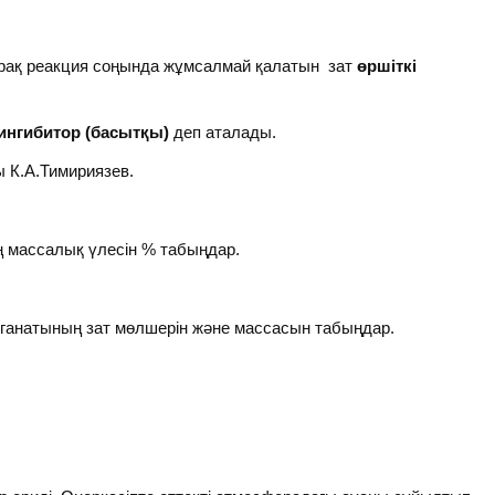
рақ реакция соңында жұмсалмай қалатын зат
өршіткі
ингибитор (басытқы)
деп аталады.
 К.А.Тимириязев.
ң массалық үлесін % табыңдар.
анганатының зат мөлшерін және массасын табыңдар.