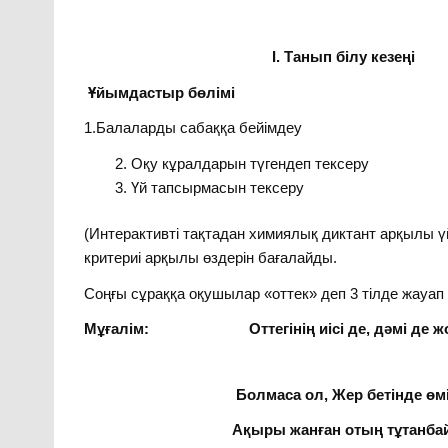
І. Танып білу кезеңі
Ұйымдастыр бөлімі
1.Балаларды сабаққа бейімдеу
Оқу кұралдарын түгендеп тексеру
Үй тапсырмасын тексеру
(Интерактивті тақтадан химиялық диктант арқылы үй
критериі арқылы өздерін бағалайды.
Соңғы сұраққа оқушылар «оттек» деп 3 тілде жауап 
Мұғалім:
Оттегінің иісі де, дәмі де ж
Болмаса ол, Жер бетінде өмірде
Ақыры жанған отың тұтанбайд