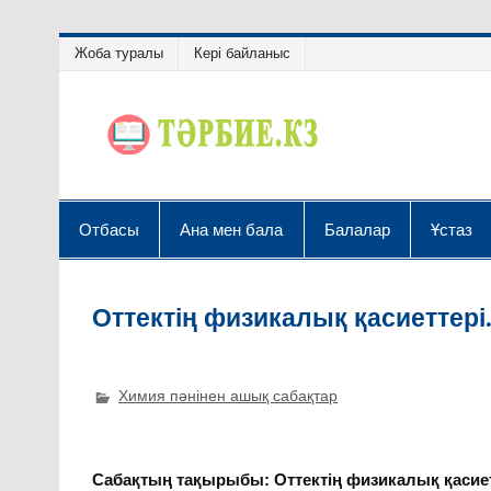
Жоба туралы
Кері байланыс
Отбасы
Ана мен бала
Балалар
Ұстаз
Оттектің физикалық қасиеттері.
Химия пәнінен ашық сабақтар
Сабақтың тақырыбы: Оттектің физикалық қасиетт