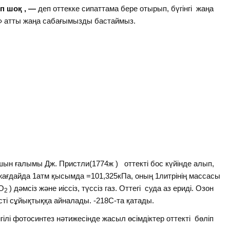
оқ , —
деп оттекке сипаттама бере отырып, бүгінгі жаңа
 » атты жаңа сабағымызды бастаймыз.
ын ғалымы Дж. Пристли(1774ж ) оттекті бос күйінде алып,
 жағдайда 1атм қысымда =101,325кПа, оның 1литрінің массасы
О
) дәмсіз және иіссіз, түссіз газ. Оттегі суда аз ериді. Озон
2
сті сұйықтыққа айналады. -218С-та қатады.
йгілі фотосинтез нәтижесінде жасыл өсімдіктер оттекті бөліп