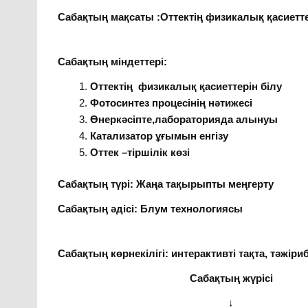
Сабақтың мақсаты :Оттектің физикалық қас
Сабақтың міндеттері:
Оттектің физикалық қасиеттерін білу
Фотосинтез процесінің нәтижесі
Өнеркәсіпте,лабораторияда алынуы
Катализатор ұғымын енгізу
Оттек –тіршілік көзі
Сабақтың түрі: Жаңа тақырыпты меңгерту
Сабақтың әдісі: Блум технологиясы
Сабақтың көрнекілігі: интерактивті тақта, тәжіри
Сабақтың жүрісі
↓