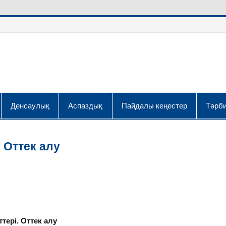
Денсаулық
Аспаздық
Пайдалы кеңестер
Тәрби
 Оттек алу
ері. Оттек алу