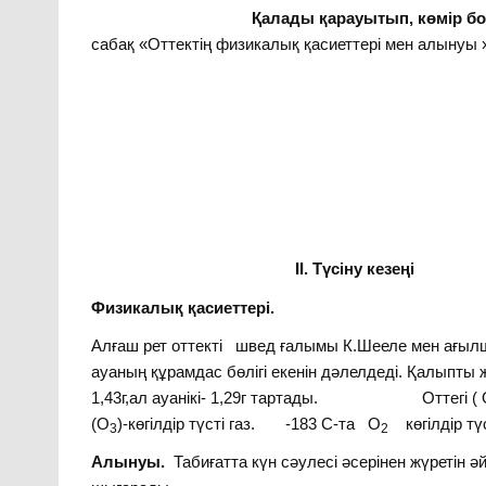
Қалады қарауытып, көмір боп ш
сабақ «Оттектің физикалық қасиеттері мен алынуы
ІІ. Түсіну кезеңі
Физикалық қасиеттері.
Алғаш рет оттекті швед ғалымы К.Шееле мен ағылш
ауаның құрамдас бөлігі екенін дәлелдеді. Қалыпты
1,43г,ал ауанікі- 1,29г тартады. Оттегі ( 
(О
)-көгілдір түсті газ. -183 C-та О
көгілдір тү
3
2
Алынуы.
Табиғатта күн сәулесі әсерінен жүретін ә