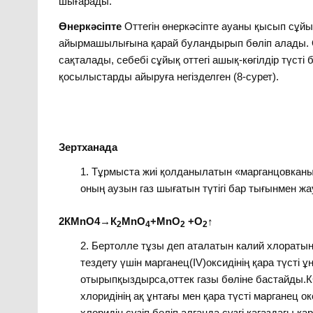
шығарады.
Өнеркәсіпте
Оттегін өнеркәсіпте ауаны қысып сұйы
айырмашылығына қарай буландырып бөліп алады. Ос
сақталады, себебі сұйық оттегі ашық-көгілдір түсті 
қосылыстарды айыруға негізделген (8-сурет).
Зертханада
Тұрмыста жиі қолданылатын «марганцовканы» 
оның аузын газ шығатын түтігі бар тығынмен ж
2КМnO4→
К
М
n
О
+MnO
+O
↑
2
4
2
2
Бертолле тұзы деп аталатын калий хлораты
тездету үшін марганец(ІV)оксидінің қара түсті ұ
отырыпқыздырса,оттек газы бөліне бастайды.К
хлоридінің ақ ұнтағы мен қара түсті марганец ок
хлоридін сүзіп,бөліп алғанда сүзгі қағаздағы қ