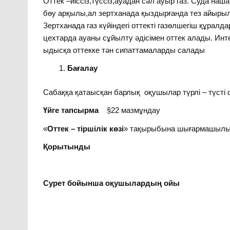
Оттек –иіссіз,түссіз,ауадан сәл ауыр газ. Суда на
бөу арқылы,ал зертханада қыздырғанда тез айырыл
Зертханада газ күйіндегі оттекті газөлшегіш құрал
цехтарда ауаны сұйылту әдісімен оттек алады. Ин
ыдысқа оттекке тән сипаттамаларды салады
Бағалау
Сабаққа қатаысқан барлық оқушылар түрлі – түсті
Үйге тапсырма
§22 мазмұндау
«
Оттек – тіршілік көзі
» тақырыбына шығармашылы
Қорытынды
Сурет бойынша оқушылардың ойы