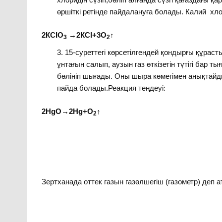
өршіткі ретінде пайдалануға болады. Калий хл
2КСІО
→2КСІ+3О
↑
3
2
15-суреттегі көрсетілгендей қондырғы құрасты
ұнтағын салып, аузын газ өткізетін түтігі бар
бөлініп шығады. Оны шыра көмегімен анықтай
пайда болады.Реакция теңдеуі:
2НgO→2Hg+O
↑
2
Зертханада оттек газын газөлшегіш (газометр) де