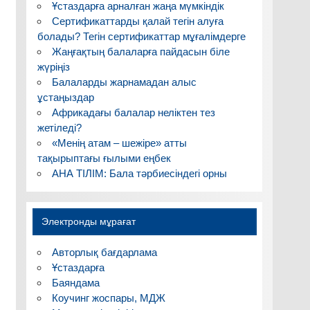
Ұстаздарға арналған жаңа мүмкіндік
Сертификаттарды қалай тегін алуға
болады? Тегін сертификаттар мұғалімдерге
Жаңғақтың балаларға пайдасын біле
жүріңіз
Балаларды жарнамадан алыс
ұстаңыздар
Африкадағы балалар неліктен тез
жетіледі?
«Менің атам – шежіре» атты
тақырыптағы ғылыми еңбек
АНА ТІЛІМ: Бала тәрбиесіндегі орны
Электронды мұрағат
Авторлық бағдарлама
Ұстаздарға
Баяндама
Коучинг жоспары, МДЖ