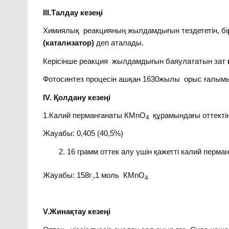
ІІІ.Талдау кезеңі
Химиялық реакцияның жылдамдығын тездететін, бі
(катализатор)
деп аталады.
Керісінше реакция жылдамдығын баяулататын зат
Фотосинтез процесін ашқан 1630жылы орыс ғалымы
ІV. Қолдану кезеңі
1.Калий перманганаты КМnO
құрамындағы оттекті
4
Жауабы: 0,405 (40,5%)
16 грамм оттек алу үшін қажетті калий перм
Жауабы: 158г
,1 моль КМnO
:
4
V.Жинақтау кезеңі