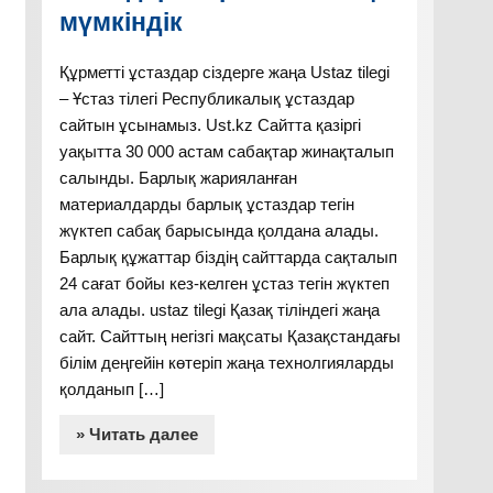
мүмкіндік
Құрметті ұстаздар сіздерге жаңа Ustaz tilegi
– Ұстаз тілегі Республикалық ұстаздар
сайтын ұсынамыз. Ust.kz Сайтта қазіргі
уақытта 30 000 астам сабақтар жинақталып
салынды. Барлық жарияланған
материалдарды барлық ұстаздар тегін
жүктеп сабақ барысында қолдана алады.
Барлық құжаттар біздің сайттарда сақталып
24 сағат бойы кез-келген ұстаз тегін жүктеп
ала алады. ustaz tilegi Қазақ тіліндегі жаңа
сайт. Сайттың негізгі мақсаты Қазақстандағы
білім деңгейін көтеріп жаңа технолгияларды
қолданып […]
» Читать далее