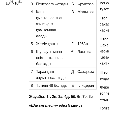
46
51
моноса
10
-10
3
Пентозаға жатады
Б
Фруктоза
түзетін
4
Қант
В
Мальтоза
қызылшасынан
І топ: 
және қант
сахаро
қамысынан
қасиетт
алады
ІІ топ:
5
Жеміс қанты
Г
1963ж
Сахаро
изомерл
6
Шу зауытынан
Ғ
Лактоза
Қазақс
өнім шығарыла
қант өн
бастады
7
Тараз қант
Д
Сахароза
ІІІ топ:
зауыты салынды
өндірісі
8
Тәтілігі 48 болады
Е
Глицерин
Жекеле
топпен
Жауабы:
1ғ, 2в, 3а, 4д, 5б, 6г, 7ә, 8е
жұмыст
«Шағын тест» әдісі
5 минут
Топтан