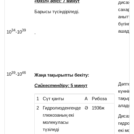
«Өкіл» әдісі:
7 минут
дисаха
сахароз
Барысы түсіндіріледі.
анытта
бүгінгі
34
39
ашады.
10
-10
.
39
46
10
-10
Жаңа тақырыпты бекіту:
Дәптер
Сәйкестендіру:
5 минут
күннің 
тақыры
1
Сүт қанты
А
Рибоза
алады.
2
Гидролизденгенде
Ә
1936ж
глюкозаның екі
Дисаха
молекуласы
гидрол
түзіледі
екі мол