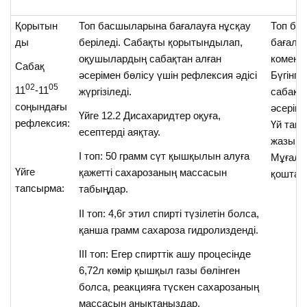
Қорытын
Топ басшыларына бағалауға нұсқау
Топ ба
ды
беріледі. Сабақты қорытындылап,
бағала
оқушылардың сабақтан алған
комента
Сабақ
әсерімен бөлісу үшін рефлексия әдісі
Бүгінгі
02
05
11
-11
жүргізіледі.
сабақт
соңындағы
әсеріме
Үйге 12.2 Дисахаридтер оқуға,
рефлексия:
Үй тап
есептерді аяқтау.
жазып 
І топ: 50 грамм сүт қышқылын алуға
Мұғалі
Үйге
қажетті сахарозаның массасын
қоштас
тапсырма:
табыңдар.
ІІ топ: 4,6г этил спирті түзілетін болса,
қанша грамм сахароза гидролизденді.
ІІІ топ: Егер спирттік ашу процесінде
6,72л көмір қышқыл газы бөлінген
болса, реакцияға түскен сахарозаның
массасын анықтаңыздар.