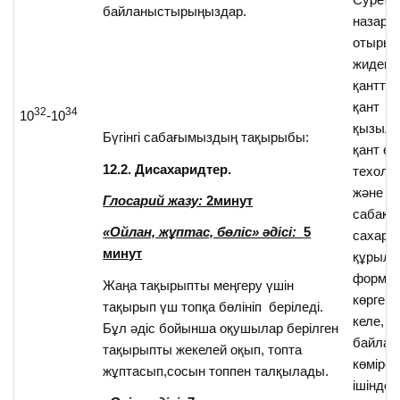
байланыстырыңыздар.
назар 
отырып,
жидекте
қантты
қант
32
34
10
-10
қызыл
Бүгінгі сабағымыздың тақырыбы:
қант өн
12.2. Дисахаридтер.
техоло
және ке
Глосарий жазу:
2минут
сабақта
«Ойлан, жұптас, бөліс» әдісі:
5
сахаро
минут
құрыл
форму
Жаңа тақырыпты меңгеру үшін
көргенд
тақырып үш топқа бөлініп беріледі.
келе, 
Бұл әдіс бойынша оқушылар берілген
байлан
тақырыпты жекелей оқып, топта
көмірсу
жұптасып,сосын топпен талқылады.
ішінде