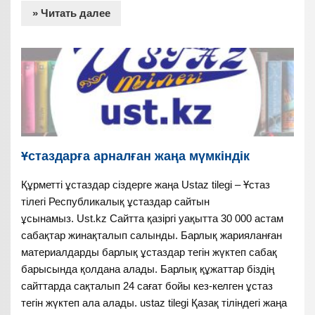
» Читать далее
Ұстаздарға арналған жаңа мүмкіндік
Құрметті ұстаздар сіздерге жаңа Ustaz tilegi – Ұстаз
тілегі Республикалық ұстаздар сайтын
ұсынамыз. Ust.kz Сайтта қазіргі уақытта 30 000 астам
сабақтар жинақталып салынды. Барлық жарияланған
материалдарды барлық ұстаздар тегін жүктеп сабақ
барысында қолдана алады. Барлық құжаттар біздің
сайттарда сақталып 24 сағат бойы кез-келген ұстаз
тегін жүктеп ала алады. ustaz tilegi Қазақ тіліндегі жаңа