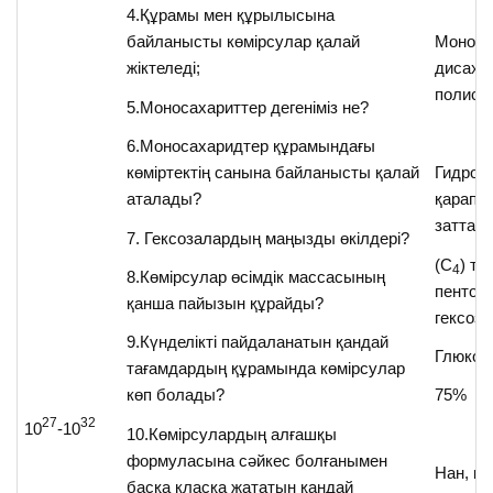
4.Құрамы мен құрылысына
байланысты көмірсулар қалай
Моноса
жіктеледі;
дисаха
полиса
5.Моносахариттер дегеніміз не?
6.Моносахаридтер құрамындағы
көміртектің санына байланысты қалай
Гидрол
аталады?
қарапа
заттар.
7. Гексозалардың маңызды өкілдері?
(С
) те
4
8.Көмірсулар өсімдік массасының
пентоза
қанша пайызын құрайды?
гексоза
9.Күнделікті пайдаланатын қандай
Глюкоза
тағамдардың құрамында көмірсулар
көп болады?
75%
27
32
10
-10
10.Көмірсулардың алғашқы
формуласына сәйкес болғанымен
Нан, ка
басқа класқа жататын қандай