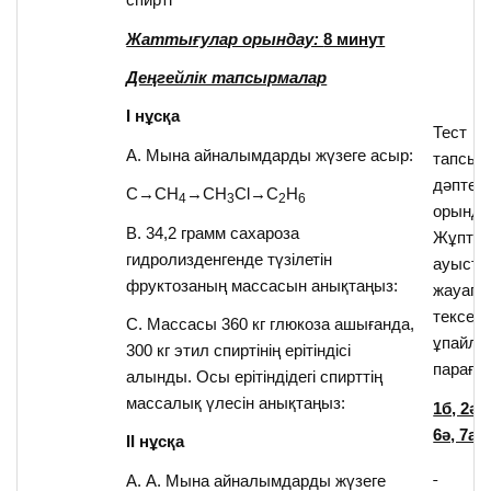
Жаттығулар орындау:
8 минут
Деңгейлік тапсырмалар
І нұсқа
Тест
А. Мына айналымдарды жүзеге асыр:
тапсыр
дәптер
C→CH
→CH
Cl→C
H
4
3
2
6
орында
В. 34,2 грамм сахароза
Жұпта
гидролизденгенде түзілетін
ауысты
фруктозаның массасын анықтаңыз:
жауапп
тексере
С. Массасы 360 кг глюкоза ашығанда,
ұпайла
300 кг этил спиртінің ерітіндісі
парағын
алынды. Осы ерітіндідегі спирттің
массалық үлесін анықтаңыз:
1б, 2ә, 
6ә, 7а, 
ІІ нұсқа
А. А. Мына айналымдарды жүзеге