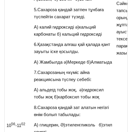
Сәйкес
5.Сахароза қандай затпен тұнбаға
тапсыр
түспейтін сахарат түзеді.
орында
жұптар
А) калий гидроксиді ә)кальций
ауыст
карбонаты б) кальций гидроксиді
тексере
6.Қазақстанда алғаш қай қалада қант
парақт
зауыты іске қосылды.
жазып 
А) Жамбылда ә)Меркеде б)Алматыда
7.Сахарозаның «күміс айна
реакциясына түспеу себебі:
А) альдегд тобы жоқ, ә)гидроксил
тобы жоқ б)карбоксил тобы жоқ
8.Сахароза қандай зат алатын негізгі
өнім болып табылады:
56
02
А) глицерин, Ә)этиленгликоль б)этил
10
-11
спирті