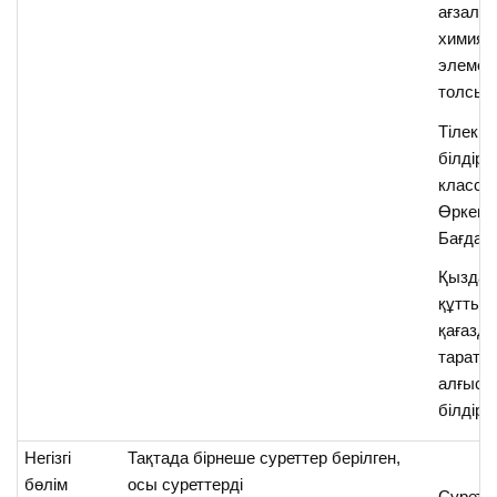
ағзала
химиял
элемен
толсын
Тілек
білдіру
класс 
Өркен, 
Бағдат
Қыздар
құттық
қағазд
тарата
алғыст
білдіред
Негізгі
Тақтада бірнеше суреттер берілген,
бөлім
осы суреттерді
Суретт