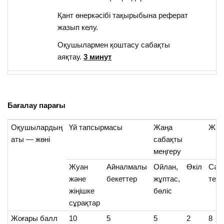
Қант өнеркәсібі тақырыбына реферат
жазып келу.
Оқушылармен қоштасу сабақты
аяқтау.
3 минут
Бағалау парағы
Оқушылардың
Үй тапсырмасы
Жаңа
Жаң
аты — жөні
сабақты
меңгеру
Жуан
Айналмалы
Ойлан,
Өкіл
Сәй
және
бекеттер
жұптас,
тенд
жіңішке
бөліс
сұрақтар
Жоғары балл
10
5
5
2
8