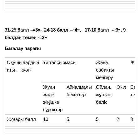
31-25 балл –«5», 24-18 балл –«4», 17-10 балл -«3», 9
балдан төмен -«2»
Бағалау парағы
Оқушылардың
Үй тапсырмасы
Жаңа
Жаң
аты — жөні
сабақты
меңгеру
Жуан
Айналмалы
Ойлан,
Өкіл
Сәй
және
бекеттер
жұптас,
тенд
жіңішке
бөліс
сұрақтар
Жоғары балл
10
5
5
2
8