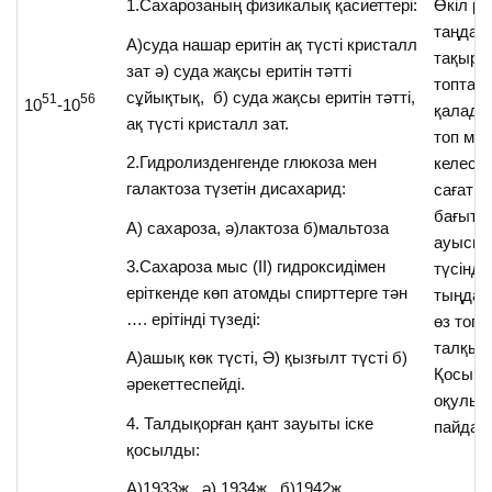
Өкіл ре
1.Сахарозаның физикалық қасиеттері:
таңдал
А)суда нашар еритін ақ түсті кристалл
тақыры
зат ә) суда жақсы еритін тәтті
топтарғ
сұйықтық, б) суда жақсы еритін тәтті,
51
56
10
-10
қалады,
ақ түсті кристалл зат.
топ мү
2.Гидролизденгенде глюкоза мен
келесі 
галактоза түзетін дисахарид:
сағат ті
бағыты
А) сахароза, ә)лактоза б)мальтоза
ауысып
3.Сахароза мыс (ІІ) гидроксидімен
түсінді
еріткенде көп атомды спирттерге тән
тыңдап,
…. ерітінді түзеді:
өз топ
талқыл
А)ашық көк түсті, Ә) қызғылт түсті б)
Қосым
әрекеттеспейді.
оқулық
4. Талдықорған қант зауыты іске
пайдал
қосылды:
А)1933ж, ә) 1934ж б)1942ж