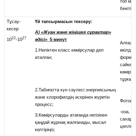
топ мү
бекітіле
Тұсау-
Үй тапсырмасын тексеру:
кесер
А) «Жуан және жіңішке сұрақтар»
22
27
10
-10
әдісі»
5 минут
Алғашқ
1.Неліктен класс көмірсулар деп
өкілдер
аталған;
форму
сәйкес 
көмірте
тұрған.
2.Табиғатта күн сәулесі энергиясының
және хлорофилдің әсерінен жүретін
Фотоци
процесс;
-оза, г
3.Көмірсуларды атағанда негізінен
сахароз
қаңдай жұрнақ жалғанады, мысал
целлюл
келтіріңіз;