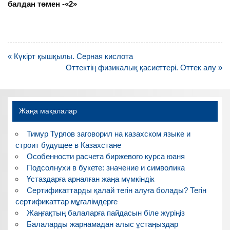
балдан төмен -«2»
Навигация
« Күкірт қышқылы. Серная кислота
по
Оттектің физикалық қасиеттері. Оттек алу »
записям
Жаңа мақалалар
Тимур Турлов заговорил на казахском языке и
строит будущее в Казахстане
Особенности расчета биржевого курса юаня
Подсолнухи в букете: значение и символика
Ұстаздарға арналған жаңа мүмкіндік
Сертификаттарды қалай тегін алуға болады? Тегін
сертификаттар мұғалімдерге
Жаңғақтың балаларға пайдасын біле жүріңіз
Балаларды жарнамадан алыс ұстаңыздар