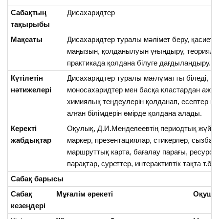
Сабақтың
Дисахаридтер
тақырыбы
Мақсаты
Дисахаридтер туралы мәлімет беру, қасиетте
маңызын, қолданылуын ұғындыру, теориялық
практикада қолдана білуге дағдыландыру.
Күтілетін
Дисахаридтер туралы мағлұматты біледі,
нәтижелері
моносахаридтер мен басқа кластардан ажы
химиялық теңдеулерін қолданап, есептер ш
алған білімдерін өмірде қолдана алады.
Керекті
Оқулық, Д.И.Менделеевтің периодтық жүйесі
жабдықтар
маркер, презентациялар, стикерлер, сызбал
маршруттық карта, бағалау парағы, ресурст
парақтар, суреттер, интерактивтік тақта т.б.
Сабақ барысы
Сабақ
Мұғалім әрекеті
Оқушы 
кезеңдері