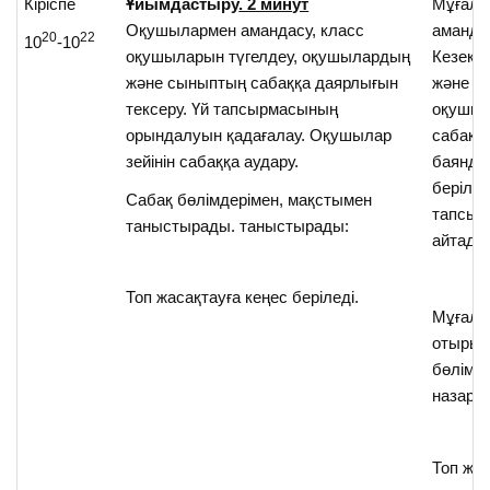
Кіріспе
Ұйымдастыру
. 2 минут
Мұғалі
Оқушылармен амандасу, класс
аманда
20
22
10
-10
оқушыларын түгелдеу, оқушылардың
Кезекш
және сыныптың сабаққа даярлығын
және
тексеру. Үй тапсырмасының
оқушы
орындалуын қадағалау. Оқушылар
сабаққ
зейінін сабаққа аудару.
баянда
берілге
Сабақ бөлімдерімен, мақстымен
тапсыр
таныстырады. таныстырады:
айтады
Топ жасақтауға кеңес беріледі.
Мұғалі
отырып
бөлімд
назар 
Топ жа