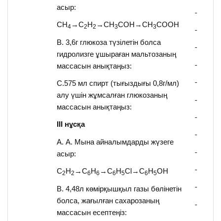
асыр:
CH
→C
H
→CH
COH→CH
COOH
4
2
2
3
3
В. 3,6г глюкоза түзілетін болса
гидролизге ұшыраған мальтозаның
массасын анықтаңыз:
С.575 мл спирт (тығыздығы 0,8г/мл)
алу үшін жұмсалған глюкозаның
массасын анықтаңыз:
ІІІ нұсқа
А. А. Мына айналымдарды жүзеге
асыр:
C
H
→C
H
→C
H
Cl→C
H
OH
2
2
6
6
6
5
6
5
В. 4,48л көмірқышқыл газы бөлінетін
болса, жағылған сахарозаның
массасын есептеңіз: