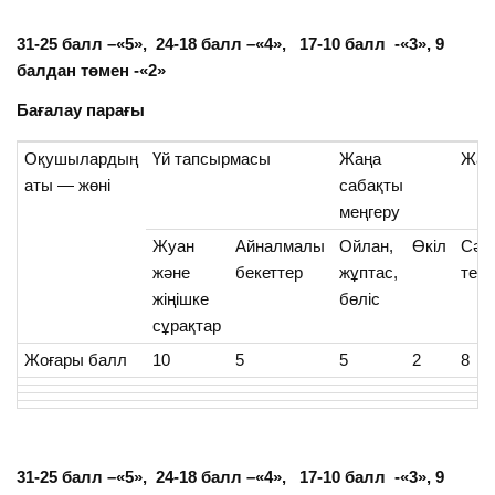
31-25 балл –«5», 24-18 балл –«4», 17-10 балл -«3», 9
балдан төмен -«2»
Бағалау парағы
Оқушылардың
Үй тапсырмасы
Жаңа
Жаң
аты — жөні
сабақты
меңгеру
Жуан
Айналмалы
Ойлан,
Өкіл
Сәй
және
бекеттер
жұптас,
тенд
жіңішке
бөліс
сұрақтар
Жоғары балл
10
5
5
2
8
31-25 балл –«5», 24-18 балл –«4», 17-10 балл -«3», 9