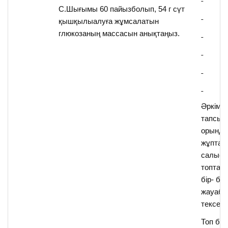
С.Шығымы 60 пайызболып, 54 г сүт
қышқылыалуға жұмсалатын
глюкозаның массасын анықтаңыз.
Әркім ө
тапсыр
орында
жұптар
салыст
топта 
бір- бір
жауаб
тексере
Топ ба