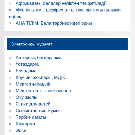
Африкадағы балалар неліктен тез жетіледі?
«Менің атам – шежіре» атты тақырыптағы ғылыми
еңбек
АНА ТІЛІМ: Бала тәрбиесіндегі орны
Электронды мұрағат
Авторлық бағдарлама
Ұстаздарға
Баяндама
Коучинг жоспары, МДЖ
Мектеп әкімшілігі
Мектептен тыс мекемелер
Оқу жылы
Стихи для детей
Сыныптан тыс жұмыс
Тәрбие сағаты
Шығарма
Эссе