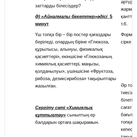
әртүрлі
заттарды білесіздер?
жармал
Ә) «Айналмалы бекеттер»әдісі
5
қантты
минут
т.б.
Үш топқа бір – бір постер қағаздары
Формал
беріледі, олардың біріне «Глюкоза,
сірке 
құрылысы, алынуы, физикалық
қасиеттері», екіншісіне «Глюкозаның
химиялық қасиеттері, маңызы,
қолданылуы», үшіншісіне «Фруктоза,
рибоза, дезиксирибоза» тақырыптары
Әр топ 
жазылған.
тиесілі
білетін
сағат ті
Сергіту сәті «Химиялық
бағыты
құттықтау»
сыныптың ер
топқа 
балдарын ортаға шақырамын.
келесі 
тақыры