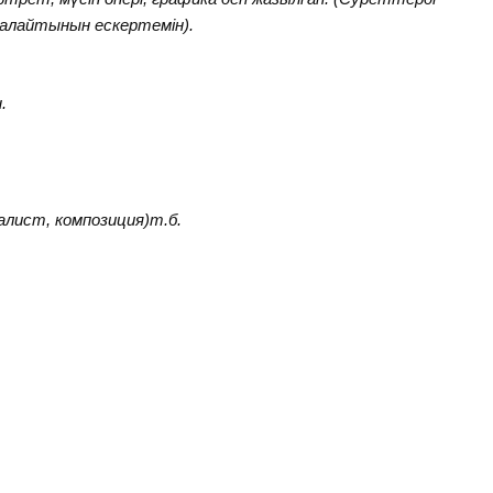
ғалайтынын ескертемін).
.
т, композиция)т.б.