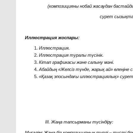
(композицияны нобай жасаудан бастайды. Т
сурет сызықтарын ақырын ж
Иллюстрация жоспары:
Иллюстрация.
Иллюстрация туралы түсінік.
Кітап графикасы және салыну мәні.
Абайдың «Желсіз түнде, жарық ай» өлеңіне
«Қазақ эпосындағы иллюстрациялық» сурет
ІІІ. Жаңа тапсырманы түсіндіру:
Мұғалім:
Жаңа біз композицияның түрлі – түсті бо