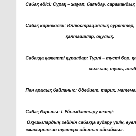
Сабақ әдісі:
Сұрақ – жауап, баяндау, сарамандық
Сабақ көрнекілігі:
Иллюстрациялық суреттер, 
қалташалар, оқулық.
Сабаққа қажетті құралдар:
Түрлі – түсті бор, 
сызғыш, тушь, альбо
Пән аралық байланыс:
Әдебиет, тарих, матема
Сабақ барысы: І. Ұйымдастыру кезеңі:
Оқушылардың зейінін сабаққа аудару үшін, әуе
«жасырынған түстер»
ойынын ойнаймыз.