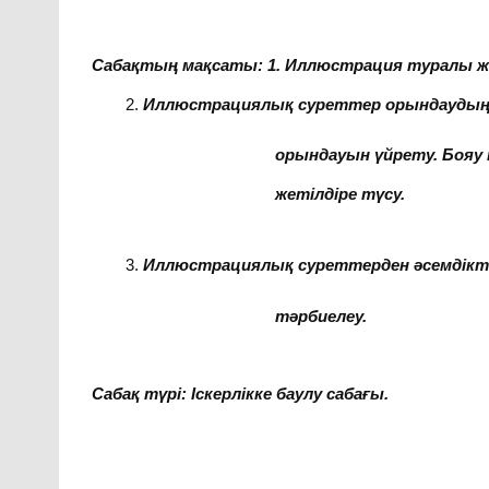
Сабақтың мақсаты:
1. Иллюстрация туралы же
Иллюстрациялық суреттер орындаудың 
орындауын үйрету. Бояу мен қылқ
жетілдіре түсу.
Иллюстрациялық суреттерден әсемдікті
тәрбиелеу.
Сабақ түрі:
Іскерлікке баулу сабағы.