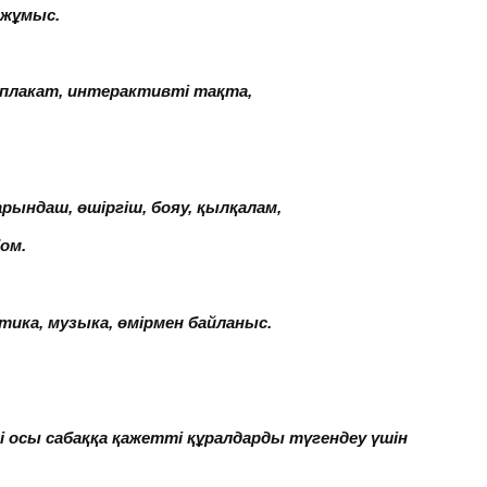
 жұмыс.
плакат, интерактивті тақта,
қарындаш, өшіргіш, бояу, қылқалам,
м.
тика, музыка, өмірмен байланыс.
лі осы сабаққа қажетті құралдарды түгендеу үшін