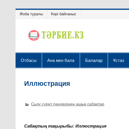
Жоба туралы
Кері байланыс
Отбасы
Ана мен бала
Балалар
Ұстаз
Иллюстрация
Сызу сурет пәндерінен ашық сабақтар
Сабақтың тақырыбы:
Иллюстрация