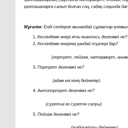
қалташаларға салып болған соң, сабақ соңында ба
Мұғалім:
Енді сендерге мынандай сұрақтар қоямын
Кескіндеме өнері яғни живопись дегеніміз не?
Кескіндеме өнерінің қандай түрлері бар?
(портрет, пейзаж, натюрморт, анималис
Портрет дегеніміз не?
(адам кескінің бейнелеу).
Автопортрет дегеніміз не?
(суретші өз суретін салуы)
Пейзаж дегеніміз не?
(табиғатты бейнелеу).