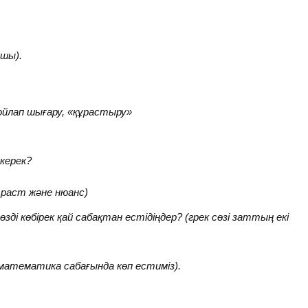
шы).
ап шығару, «құрастыру»
 керек?
ст және нюанс)
ді көбірек қай сабақтан естідіңдер? (грек сөзі заттың екі
а көп естиміз).