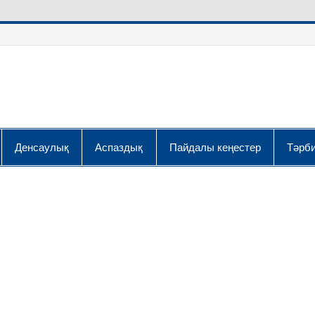
Денсаулық
Аспаздық
Пайдалы кеңестер
Тәрби