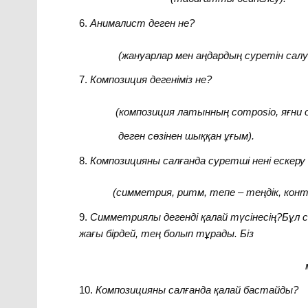
Анималист деген не?
(жануарлар мен аңдардың суретін салу
Композиция дегеніміз не?
(композиция латынның composio, яғни ойл
деген сөзінен шыққан ұғым).
Композицияны салғанда суретші нені ескеру
(симметрия, ритм, тепе – теңдік, контра
Симметриялы дегенді қалай түсінесің?Бұл сөз
жағы бірдей, тең болып тұрады. Біз
математика сабағынд
Композицияны салғанда қалай бастайды?