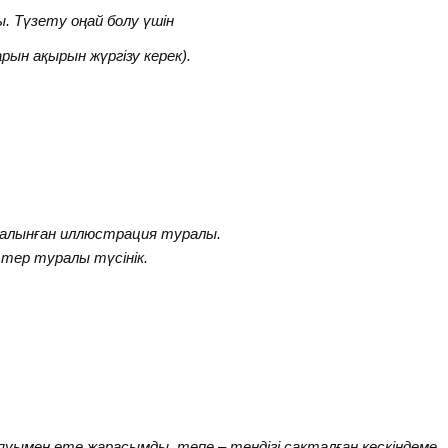
үзету оңай болу үшін
үргізу керек).
 салынған иллюстрация туралы.
тер туралы түсінік.
яуымен өте жарасымды, тепе – теңдігі сақталған кескіндеме