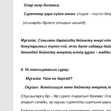
Олар егер болмаса,
Суреттер қара күйге енген.
(түрлі – түсті боя
(осыларды бірлесе отырып шешеді)
Мұғалім:
Сонымен бәріміздің бейнелеу өнері к
бояуларымыз түгел ғой, яғни бүгін сабаққа д
дегендей бейнелеу өнерінің өзінің құрал – жаб
ІІ. Үй тапсырмасын сұрау:
Мұғалім:
Үйге не берілді?
Оқушы:
Композиция және бейнелеу өнерінің тү
(Оқушыларға бір – бір сурет таратып беремін: О
апарып салады, әр оқушы суреттің сыртына қарын
Қалташалардың сыртына натюрморт, пейзаж, порт