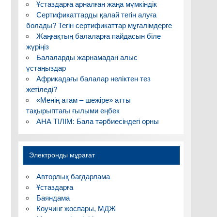
Ұстаздарға арналған жаңа мүмкіндік
Сертификаттарды қалай тегін алуға
болады? Тегін сертификаттар мұғалімдерге
Жаңғақтың балаларға пайдасын біле
жүріңіз
Балаларды жарнамадан алыс
ұстаңыздар
Африкадағы балалар неліктен тез
жетіледі?
«Менің атам – шежіре» атты
тақырыптағы ғылыми еңбек
АНА ТІЛІМ: Бала тәрбиесіндегі орны
Электронды мұрағат
Авторлық бағдарлама
Ұстаздарға
Баяндама
Коучинг жоспары, МДЖ