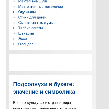
Мектеп әкімшілігі
Мектептен тыс мекемелер
Оқу жылы
Стихи для детей
Сыныптан тыс жұмыс
Тәрбие сағаты
Шығарма
Эссе
Өлеңдер
Подсолнухи в букете:
значение и символика
Во всех культурах и странах мира
подсолнух — символ чего-то теплого,