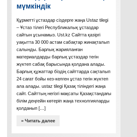
мүмкіндік
Құрметті ұстаздар сіздерге жаңа Ustaz tilegi
– Ұстаз тілегі Республикалық ұстаздар
сайтын ұсынамыз. Ust.kz Сайтта қазіргі
уақытта 30 000 астам сабақтар жинақталып
салынды. Барлық жарияланған
материалдарды барлық ұстаздар тегін
жүктеп сабақ барысында қолдана алады.
Барлық құжаттар біздің сайттарда сақталып
24 сағат бойы кез-келген ұстаз тегін жүктеп
ала алады. ustaz tilegi Қазақ тіліндегі жаңа
сайт. Сайттың негізгі мақсаты Қазақстандағы
білім деңгейін көтеріп жаңа технолгияларды
қолданып […]
» Читать далее