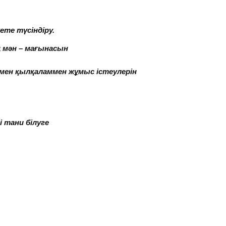
те түсіндіру.
мән – мағынасын
аламмен жұмыс істеулерін
 тани білуге