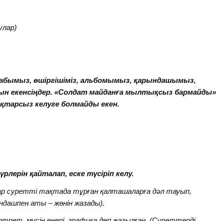
улар)
ітабымыз, өшіргішіміз, альбомымыз, қарындашымыз,
айын екенсіңдер. «Солдат майданға мылтықсыз бармайды»
дықтарсыз келуге болмайды екен.
рлерін қайталап, еске түсіріп келу.
лар суретті тақтада тұрған қалташаларға дәл тауып,
дашпен аты – жөнін жазады).
рет, мүсін өнері, графика деп жазылған. (Суреттерді