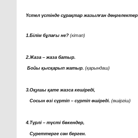
Үстел үстінде сұрақтар жазылған дөңгелектер
1.Білім бұлағы не?
(кітап)
2.Жаза – жаза батыр.
Бойы қысқарып жатыр.
(қарындаш)
3.Оқушы қате жазса кешіреді,
Сосын өзі сүртіп – сүртіп өшіреді.
(өшіргіш)
4.Түрлі – түсті бөкендер,
Суреттерге сән берген.